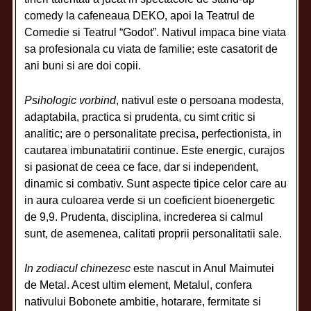
comedy la cafeneaua DEKO, apoi la Teatrul de
Comedie si Teatrul “Godot”. Nativul impaca bine viata
sa profesionala cu viata de familie; este casatorit de
ani buni si are doi copii.
Psihologic vorbind
, nativul este o persoana modesta,
adaptabila, practica si prudenta, cu simt critic si
analitic; are o personalitate precisa, perfectionista, in
cautarea imbunatatirii continue. Este energic, curajos
si pasionat de ceea ce face, dar si independent,
dinamic si combativ. Sunt aspecte tipice celor care au
in aura culoarea verde si un coeficient bioenergetic
de 9,9. Prudenta, disciplina, increderea si calmul
sunt, de asemenea, calitati proprii personalitatii sale.
In zodiacul chinezesc
este nascut in Anul Maimutei
de Metal. Acest ultim element, Metalul, confera
nativului Bobonete ambitie, hotarare, fermitate si