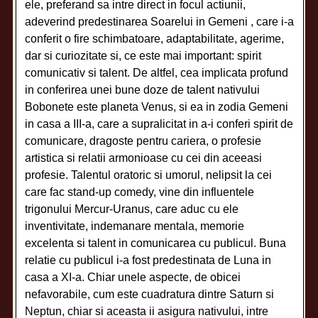
ele, preferand sa intre direct in focul actiunii,
adeverind predestinarea Soarelui in Gemeni , care i-a
conferit o fire schimbatoare, adaptabilitate, agerime,
dar si curiozitate si, ce este mai important: spirit
comunicativ si talent. De altfel, cea implicata profund
in conferirea unei bune doze de talent nativului
Bobonete este planeta Venus, si ea in zodia Gemeni
in casa a III-a, care a supralicitat in a-i conferi spirit de
comunicare, dragoste pentru cariera, o profesie
artistica si relatii armonioase cu cei din aceeasi
profesie. Talentul oratoric si umorul, nelipsit la cei
care fac stand-up comedy, vine din influentele
trigonului Mercur-Uranus, care aduc cu ele
inventivitate, indemanare mentala, memorie
excelenta si talent in comunicarea cu publicul. Buna
relatie cu publicul i-a fost predestinata de Luna in
casa a XI-a. Chiar unele aspecte, de obicei
nefavorabile, cum este cuadratura dintre Saturn si
Neptun, chiar si aceasta ii asigura nativului, intre