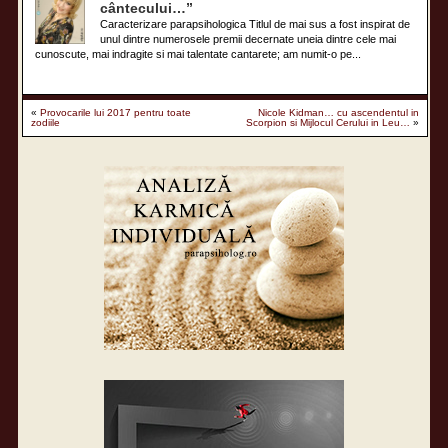
cântecului…”
Caracterizare parapsihologica Titlul de mai sus a fost inspirat de
unul dintre numerosele premii decernate uneia dintre cele mai
cunoscute, mai indragite si mai talentate cantarete; am numit-o pe...
«
Provocarile lui 2017 pentru toate
Nicole Kidman… cu ascendentul in
zodiile
Scorpion si Mijlocul Cerului in Leu…
»