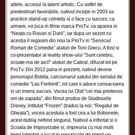
altele, accesul la talent artistic. Cu astfel de
predestinari favorabile, nativul incepe in 2003 sa
practice stand-up comedy si o face cu succes; ca
urmare, va juca in filme marca ProTv, va aparea in
“Neata cu Ravan si Dani”, iar dupa un sezon cu
acestia il regasim din nou la ProTv in “Serviciul
Roman de Comedie” alaturi de Toni Grecu. A fost si
co-prezentator al reality show-ului “Sunt celebru,
scoate-ma de aici!” alaturi de Cabral, difuzat tot pe
ProTv. Din 2012 pana in prezent, nativul devine
personajul Bobita, carciumarul satului din serialul de
comedie “Las Fierbinti”, rol care ii aduce consacrarea
si un imens succes. Vocea lui Olaf “cel mai prietenos
om de zapada”, din filmul produs de Studiourile
Disney, intitulat “Frozen” (tradus la noi: “Regatul de
Gheata”), vocea acestuia a fost cea a lui Bobonete,
acest dublaj nefiind singurul. Nativul a infiintat si o
Scoala de Improvizatie si, impreuna cu mai multi
tineri talentati a jucat in spectacole de stand-up