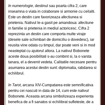
In numerologie
, destinul sau poarta cifra 2, care
inseamna o viata in colaborare si armonie cu ceilalti.
Este un destin care favorizeaza afectiunea si
prietenia. Nativul le-a gasit pe amandoua: afectiune
in familie si prietenia in mediul actoricesc. Cifra 2
reprezinta un destin care comporta multe viraje
(desele sale schimbari de domiciliu o dovedesc), iar
reusita vine odata cu timpul, dar poate veni si in mod
neasteptat cu ajutorul altora. La nativul Bobonete
aceste doua posibilitati s-au combint si, la o varsta
tanara, el a devenit vedeta. Calitatile necesare pentru
asumarea acestui destin sunt: diplomatia, rabdarea si
echilibrul.
In Tarot
, arcana XIV-Cumpatarea este semnificativa
pentru cei nascuti in data de 14, cum este nativul
Bobonete. Aceasta arcana simbolizeaza experienta
benefica de a fi sanatos si echilibrat sufleteste, de a