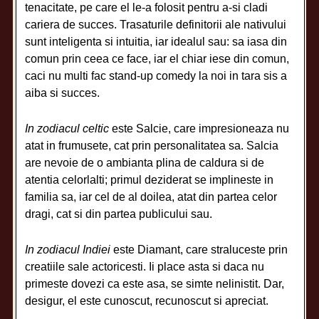
tenacitate, pe care el le-a folosit pentru a-si cladi
cariera de succes. Trasaturile definitorii ale nativului
sunt inteligenta si intuitia, iar idealul sau: sa iasa din
comun prin ceea ce face, iar el chiar iese din comun,
caci nu multi fac stand-up comedy la noi in tara sis a
aiba si succes.
In zodiacul celtic
este Salcie, care impresioneaza nu
atat in frumusete, cat prin personalitatea sa. Salcia
are nevoie de o ambianta plina de caldura si de
atentia celorlalti; primul deziderat se implineste in
familia sa, iar cel de al doilea, atat din partea celor
dragi, cat si din partea publicului sau.
In zodiacul Indiei
este Diamant, care straluceste prin
creatiile sale actoricesti. Ii place asta si daca nu
primeste dovezi ca este asa, se simte nelinistit. Dar,
desigur, el este cunoscut, recunoscut si apreciat.