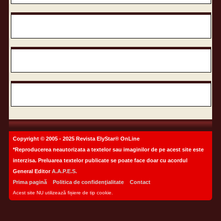
Copyright © 2005 - 2025 Revista ElyStar® OnLine
*Reproducerea neautorizata a textelor sau imaginilor de pe acest site este
interzisa. Preluarea textelor publicate se poate face doar cu acordul
General Editor
A.A.P.E.S.
Prima pagină
Politica de confidenţialitate
Contact
Acest site NU utilizează fișiere de tip cookie.