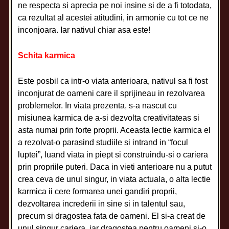
ne respecta si aprecia pe noi insine si de a fi totodata,
ca rezultat al acestei atitudini, in armonie cu tot ce ne
inconjoara. Iar nativul chiar asa este!
Schita karmica
Este posbil ca intr-o viata anterioara, nativul sa fi fost
inconjurat de oameni care il sprijineau in rezolvarea
problemelor. In viata prezenta, s-a nascut cu
misiunea karmica de a-si dezvolta creativitateas si
asta numai prin forte proprii. Aceasta lectie karmica el
a rezolvat-o parasind studiile si intrand in “focul
luptei”, luand viata in piept si construindu-si o cariera
prin propriile puteri. Daca in vieti anterioare nu a putut
crea ceva de unul singur, in viata actuala, o alta lectie
karmica ii cere formarea unei gandiri proprii,
dezvoltarea increderii in sine si in talentul sau,
precum si dragostea fata de oameni. El si-a creat de
unul singur cariera, iar dragostea pentru oameni si-o