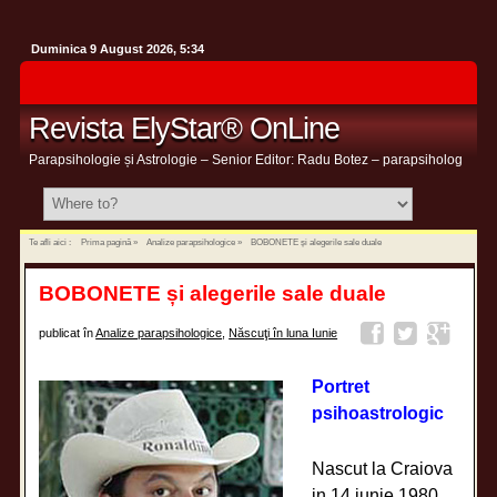
Duminica 9 August 2026, 5:34
Revista ElyStar® OnLine
Parapsihologie și Astrologie – Senior Editor: Radu Botez – parapsiholog
Te afli aici :
Prima pagină
»
Analize parapsihologice
»
BOBONETE și alegerile sale duale
BOBONETE și alegerile sale duale
publicat în
Analize parapsihologice
,
Născuţi în luna Iunie
Portret
psihoastrologic
Nascut la Craiova
in 14 iunie 1980,