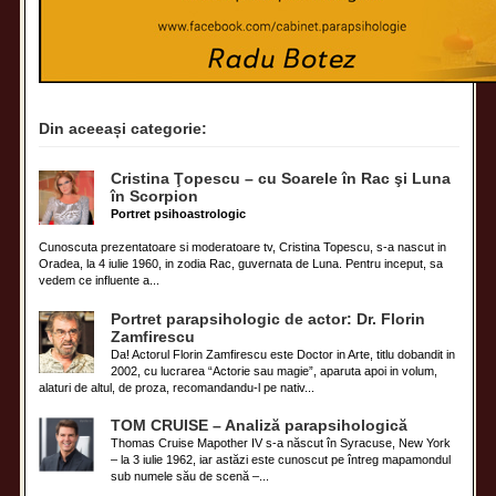
Din aceeași categorie:
Cristina Ţopescu – cu Soarele în Rac şi Luna
în Scorpion
Portret psihoastrologic
Cunoscuta prezentatoare si moderatoare tv, Cristina Topescu, s-a nascut in
Oradea, la 4 iulie 1960, in zodia Rac, guvernata de Luna. Pentru inceput, sa
vedem ce influente a...
Portret parapsihologic de actor: Dr. Florin
Zamfirescu
Da! Actorul Florin Zamfirescu este Doctor in Arte, titlu dobandit in
2002, cu lucrarea “Actorie sau magie”, aparuta apoi in volum,
alaturi de altul, de proza, recomandandu-l pe nativ...
TOM CRUISE – Analiză parapsihologică
Thomas Cruise Mapother IV s-a născut în Syracuse, New York
– la 3 iulie 1962, iar astăzi este cunoscut pe întreg mapamondul
sub numele său de scenă –...