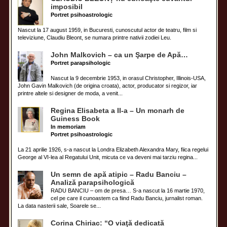
imposibil
Portret psihoastrologic
Nascut la 17 august 1959, in Bucuresti, cunoscutul actor de teatru, film si
televiziune, Claudiu Bleont, se numara printre nativii zodiei Leu.
John Malkovich – ca un Şarpe de Apă…
Portret parapsihologic
Nascut la 9 decembrie 1953, in orasul Christopher, Illinois-USA,
John Gavin Malkovich (de origina croata), actor, producator si regizor, iar
printre altele si designer de moda, a venit...
Regina Elisabeta a II-a – Un monarh de
Guiness Book
In memoriam
Portret psihoastrologic
La 21 aprilie 1926, s-a nascut la Londra Elizabeth Alexandra Mary, fiica regelui
George al VI-lea al Regatului Unit, micuta ce va deveni mai tarziu regina...
Un semn de apă atipic – Radu Banciu –
Analiză parapsihologică
RADU BANCIU – om de presa… S-a nascut la 16 martie 1970,
cel pe care il cunoastem ca fiind Radu Banciu, jurnalist roman.
La data nasterii sale, Soarele se...
Corina Chiriac: “O viaţă dedicată