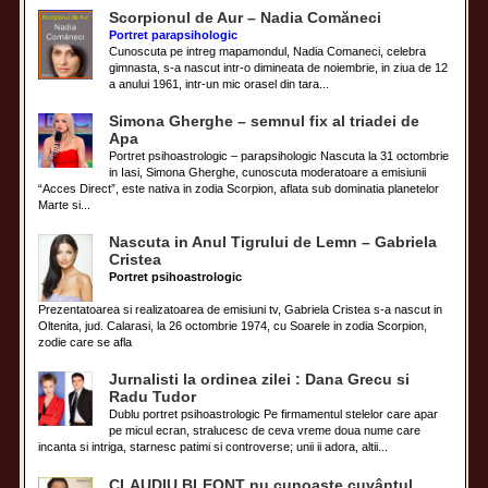
Scorpionul de Aur – Nadia Comăneci
Portret parapsihologic
Cunoscuta pe intreg mapamondul, Nadia Comaneci, celebra
gimnasta, s-a nascut intr-o dimineata de noiembrie, in ziua de 12
a anului 1961, intr-un mic orasel din tara...
Simona Gherghe – semnul fix al triadei de
Apa
Portret psihoastrologic – parapsihologic Nascuta la 31 octombrie
in Iasi, Simona Gherghe, cunoscuta moderatoare a emisiunii
“Acces Direct”, este nativa in zodia Scorpion, aflata sub dominatia planetelor
Marte si...
Nascuta in Anul Tigrului de Lemn – Gabriela
Cristea
Portret psihoastrologic
Prezentatoarea si realizatoarea de emisiuni tv, Gabriela Cristea s-a nascut in
Oltenita, jud. Calarasi, la 26 octombrie 1974, cu Soarele in zodia Scorpion,
zodie care se afla
Jurnalisti la ordinea zilei : Dana Grecu si
Radu Tudor
Dublu portret psihoastrologic Pe firmamentul stelelor care apar
pe micul ecran, stralucesc de ceva vreme doua nume care
incanta si intriga, starnesc patimi si controverse; unii ii adora, altii...
CLAUDIU BLEONȚ nu cunoaşte cuvântul