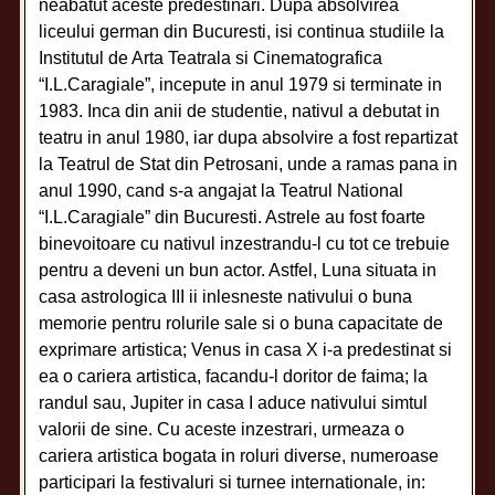
neabatut aceste predestinari. Dupa absolvirea
liceului german din Bucuresti, isi continua studiile la
Institutul de Arta Teatrala si Cinematografica
“I.L.Caragiale”, incepute in anul 1979 si terminate in
1983. Inca din anii de studentie, nativul a debutat in
teatru in anul 1980, iar dupa absolvire a fost repartizat
la Teatrul de Stat din Petrosani, unde a ramas pana in
anul 1990, cand s-a angajat la Teatrul National
“I.L.Caragiale” din Bucuresti. Astrele au fost foarte
binevoitoare cu nativul inzestrandu-l cu tot ce trebuie
pentru a deveni un bun actor. Astfel, Luna situata in
casa astrologica III ii inlesneste nativului o buna
memorie pentru rolurile sale si o buna capacitate de
exprimare artistica; Venus in casa X i-a predestinat si
ea o cariera artistica, facandu-l doritor de faima; la
randul sau, Jupiter in casa I aduce nativului simtul
valorii de sine. Cu aceste inzestrari, urmeaza o
cariera artistica bogata in roluri diverse, numeroase
participari la festivaluri si turnee internationale, in: