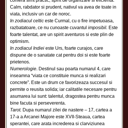
confera simt practic, spirit de organizare si eficienta.
Calm, rabdator si prudent, nativul va avea de toate in
viata, inclusiv un car de noroc.
In zodiacul celtic
este Curmal, cu o fire impetuoasa,
razbatatoare, ce nu cunoaste cuvantul
imposibil.
Este
foarte talentat, are un spirit aventuros si este plin de
optimism.
In zodiacul Indiei
este Urs, foarte curajos, care
dispune de o sanatate cat pentru doi si este foarte
prietenos.
Numerologie
. Destinul sau poarta numarul 4, care
inseamna “viata ce constituie munca si realizari
concrete”. Este un drum ce favorizeaza succesul si
permite o reusita solida; iar calitatile necesare pentru
asumarea lui sunt: talentul, dragostea pentru munca
bine facuta si perseverenta.
Tarot.
Dupa numarul zilei de nastere – 17, cartea a
17-a a Arcanei Majore este XVII-Steaua, cartea
sperantei, care arata increderea si clarviziunea