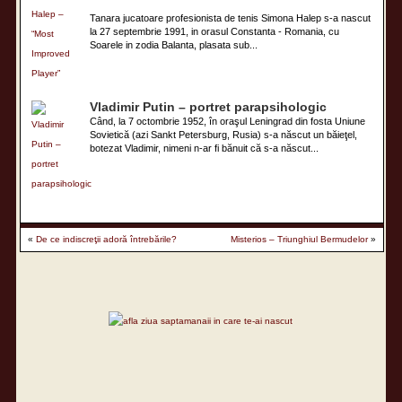
Tanara jucatoare profesionista de tenis Simona Halep s-a nascut
la 27 septembrie 1991, in orasul Constanta - Romania, cu
Soarele in zodia Balanta, plasata sub...
Vladimir Putin – portret parapsihologic
Când, la 7 octombrie 1952, în oraşul Leningrad din fosta Uniune
Sovietică (azi Sankt Petersburg, Rusia) s-a născut un băieţel,
botezat Vladimir, nimeni n-ar fi bănuit că s-a născut...
«
De ce indiscreţii adoră întrebările?
Misterios – Triunghiul Bermudelor
»