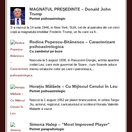
MAGNATUL PREŞEDINTE – Donald John
Trump
Portret psihoastrologic
S-a nascut la 14 iunie 1946, in New York, SUA, cel de al patrulea din cei cinci
copii ai magnatului imobiliar Frederic Trump, un fiu care va fi...
Rodica Popescu-Bitănescu – Caracterizare
psihoastrologica
Cu zambetul pe buze
Nascuta la 5 august 1938, in Rasuceni-Giurgiu, actrita apartine
zodiei Leu, care este guvernat de Soare ; cum Soarele aduce
mereu stralucire celor pe care-i patroneaza,...
Horațiu Mălăele – Cu Mijlocul Cerului în Leu
Portret psihoastrologic
Nascut la 1 august 1952 pe plaiuri brancusiene, in urbea Targu-
Jiu, actorul, regizorul, caricaturistul si scriitorul Horatiu Valentin
Malaele a vazut
Simona Halep – “Most Improved Player”
Portret parapsihologic