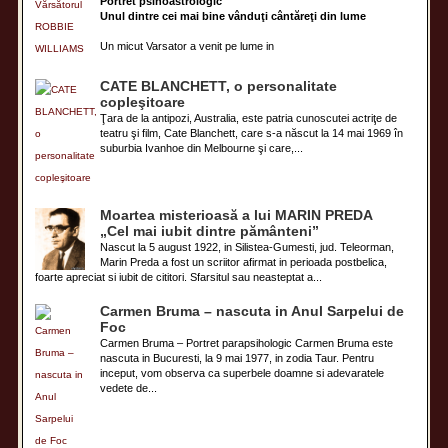
Portret psihoastrologic
Unul dintre cei mai bine vânduţi cântăreţi din lume
Un micut Varsator a venit pe lume in
CATE BLANCHETT, o personalitate
copleşitoare
Ţara de la antipozi, Australia, este patria cunoscutei actriţe de
teatru şi film, Cate Blanchett, care s-a născut la 14 mai 1969 în
suburbia Ivanhoe din Melbourne şi care,...
Moartea misterioasă a lui MARIN PREDA
„Cel mai iubit dintre pământeni”
Nascut la 5 august 1922, in Silistea-Gumesti, jud. Teleorman,
Marin Preda a fost un scriitor afirmat in perioada postbelica,
foarte apreciat si iubit de cititori. Sfarsitul sau neasteptat a...
Carmen Bruma – nascuta in Anul Sarpelui de
Foc
Carmen Bruma – Portret parapsihologic Carmen Bruma este
nascuta in Bucuresti, la 9 mai 1977, in zodia Taur. Pentru
inceput, vom observa ca superbele doamne si adevaratele
vedete de...