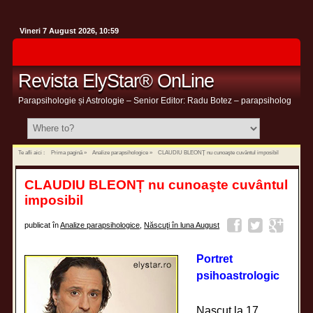
Vineri 7 August 2026, 10:59
Revista ElyStar® OnLine
Parapsihologie și Astrologie – Senior Editor: Radu Botez – parapsiholog
Te afli aici :
Prima pagină
»
Analize parapsihologice
»
CLAUDIU BLEONȚ nu cunoaşte cuvântul imposibil
CLAUDIU BLEONȚ nu cunoaşte cuvântul
imposibil
publicat în
Analize parapsihologice
,
Născuţi în luna August
Portret
psihoastrologic
Nascut la 17