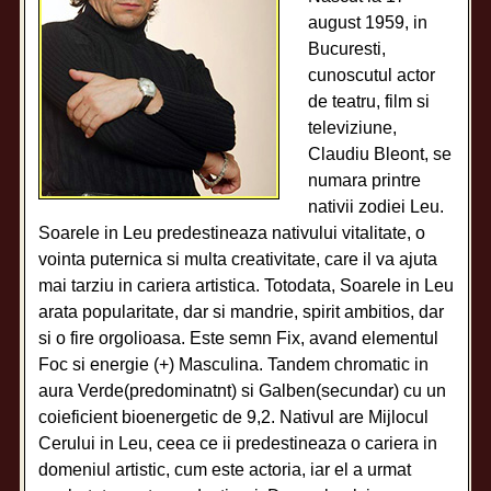
august 1959, in
Bucuresti,
cunoscutul actor
de teatru, film si
televiziune,
Claudiu Bleont, se
numara printre
nativii zodiei Leu.
Soarele in Leu predestineaza nativului vitalitate, o
vointa puternica si multa creativitate, care il va ajuta
mai tarziu in cariera artistica. Totodata, Soarele in Leu
arata popularitate, dar si mandrie, spirit ambitios, dar
si o fire orgolioasa. Este semn Fix, avand elementul
Foc si energie (+) Masculina. Tandem chromatic in
aura Verde(predominatnt) si Galben(secundar) cu un
coieficient bioenergetic de 9,2. Nativul are Mijlocul
Cerului in Leu, ceea ce ii predestineaza o cariera in
domeniul artistic, cum este actoria, iar el a urmat