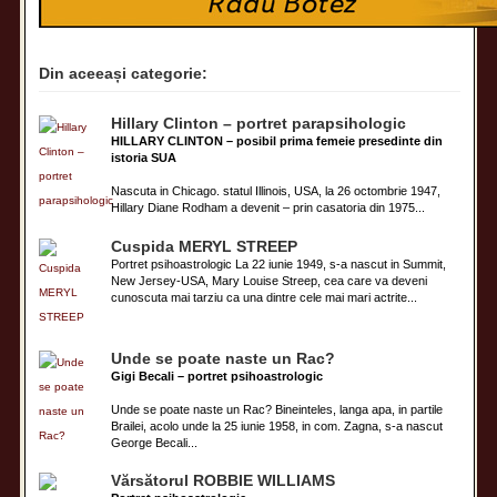
Din aceeași categorie:
Hillary Clinton – portret parapsihologic
HILLARY CLINTON – posibil prima femeie presedinte din
istoria SUA
Nascuta in Chicago. statul Illinois, USA, la 26 octombrie 1947,
Hillary Diane Rodham a devenit – prin casatoria din 1975...
Cuspida MERYL STREEP
Portret psihoastrologic La 22 iunie 1949, s-a nascut in Summit,
New Jersey-USA, Mary Louise Streep, cea care va deveni
cunoscuta mai tarziu ca una dintre cele mai mari actrite...
Unde se poate naste un Rac?
Gigi Becali – portret psihoastrologic
Unde se poate naste un Rac? Bineinteles, langa apa, in partile
Brailei, acolo unde la 25 iunie 1958, in com. Zagna, s-a nascut
George Becali...
Vărsătorul ROBBIE WILLIAMS