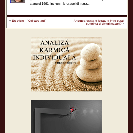
a anului 1961, intr-un mic orasel din tara...
«
Ergotism – “Cei care ard”
Ar putea exista o legatura intre curaj,
suferinta si simtul masurii?
»