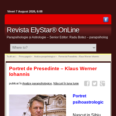
Vineri 7 August 2026, 6:08
Revista ElyStar® OnLine
Parapsihologie și Astrologie – Senior Editor: Radu Botez – parapsiholog
Te afli aici :
Prima pagină
»
Analize parapsihologice
»
Portret de Presedinte – Klaus Werner Iohannis
Portret de Presedinte – Klaus Werner
Iohannis
publicat în
Analize parapsihologice
,
Născuţi în luna Iunie
Portret
psihoastrologic
Nascut in Sibiu,