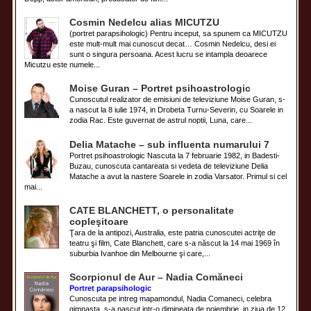
Cosmin Nedelcu alias MICUTZU
(portret parapsihologic) Pentru inceput, sa spunem ca MICUTZU
este mult-mult mai cunoscut decat… Cosmin Nedelcu, desi ei
sunt o singura persoana. Acest lucru se intampla deoarece
Micutzu este numele...
Moise Guran – Portret psihoastrologic
Cunoscutul realizator de emisiuni de televiziune Moise Guran, s-
a nascut la 8 iulie 1974, in Drobeta Turnu-Severin, cu Soarele in
zodia Rac. Este guvernat de astrul noptii, Luna, care...
Delia Matache – sub influenta numarului 7
Portret psihoastrologic Nascuta la 7 februarie 1982, in Badesti-
Buzau, cunoscuta cantareata si vedeta de televiziune Delia
Matache a avut la nastere Soarele in zodia Varsator. Primul si cel
mai...
CATE BLANCHETT, o personalitate
copleşitoare
Ţara de la antipozi, Australia, este patria cunoscutei actriţe de
teatru şi film, Cate Blanchett, care s-a născut la 14 mai 1969 în
suburbia Ivanhoe din Melbourne şi care,...
Scorpionul de Aur – Nadia Comăneci
Portret parapsihologic
Cunoscuta pe intreg mapamondul, Nadia Comaneci, celebra
gimnasta, s-a nascut intr-o dimineata de noiembrie, in ziua de 12