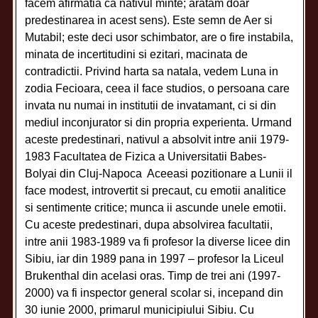
facem afirmatia ca nativul minte; aratam doar
predestinarea in acest sens). Este semn de Aer si
Mutabil; este deci usor schimbator, are o fire instabila,
minata de incertitudini si ezitari, macinata de
contradictii. Privind harta sa natala, vedem Luna in
zodia Fecioara, ceea il face studios, o persoana care
invata nu numai in institutii de invatamant, ci si din
mediul inconjurator si din propria experienta. Urmand
aceste predestinari, nativul a absolvit intre anii 1979-
1983 Facultatea de Fizica a Universitatii Babes-
Bolyai din Cluj-Napoca Aceeasi pozitionare a Lunii il
face modest, introvertit si precaut, cu emotii analitice
si sentimente critice; munca ii ascunde unele emotii.
Cu aceste predestinari, dupa absolvirea facultatii,
intre anii 1983-1989 va fi profesor la diverse licee din
Sibiu, iar din 1989 pana in 1997 – profesor la Liceul
Brukenthal din acelasi oras. Timp de trei ani (1997-
2000) va fi inspector general scolar si, incepand din
30 iunie 2000, primarul municipiului Sibiu. Cu