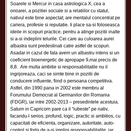
Soarele si Mercur in casa astrologica X, cea a
onoarei, a pozitiei sociale si a relatiilor cu statul,
nativul este bine aspectat; are mentalul concentrat pe
cariera, profesie si reputatie. Ii place sa-si foloseasca
ideile in scopuri practice, pentru a atinge pozitii inalte
si a-si indeplini telurile. Cei care au culoarea aurei
albastra sunt predestinati catre astfel de scopuri.
Asadar in cazul de fata avem un albastru intens si un
coeficient bioenergetic de apropape 9,mai precis de
8,8. Are multa ambitie si responsabilitatile nu il
ingrijoreaza, caci se simte bine in pozitii de
conducere influente, fiind o persoana competitiva.
Astfel, din 1990 pana in 2002 este membru al
Forumului Democrat al Germanilor din Romania
(FDGR), iar intre 2002-2013 – presedintele acestuia.
Saturn in Capricorn pare ca il “iubeste” pe nativ,
facandu-l serios, profund, logic, practic si ambitios, cu
capacitati de eficienta, organizare, autoritate, auto-
control si forta de a-si implini responsabilitatile, iar