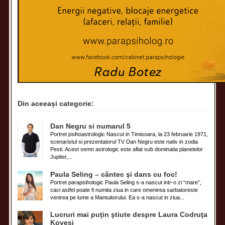
Din aceeași categorie:
Dan Negru si numarul 5
Portret psihoastrologic Nascut in Timisoara, la 23 februarie 1971,
scenaristul si prezentatorul TV Dan Negru este nativ in zodia
Pesti. Acest semn astrologic este aflat sub dominatia planetelor
Jupiter,...
Paula Seling – cântec şi dans cu foc!
Portret parapsihologic Paula Seling s-a nascut intr-o zi “mare”,
caci astfel poate fi numita ziua in care omenirea sarbatoreste
venirea pe lume a Mantuitorului. Ea s-a nascut in ziua...
Lucruri mai puţin ştiute despre Laura Codruţa
Kovesi