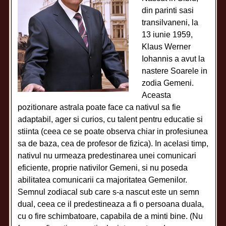
din parinti sasi
transilvaneni, la
13 iunie 1959,
Klaus Werner
Iohannis a avut la
nastere Soarele in
zodia Gemeni.
Aceasta
pozitionare astrala poate face ca nativul sa fie
adaptabil, ager si curios, cu talent pentru educatie si
stiinta (ceea ce se poate observa chiar in profesiunea
sa de baza, cea de profesor de fizica). In acelasi timp,
nativul nu urmeaza predestinarea unei comunicari
eficiente, proprie nativilor Gemeni, si nu poseda
abilitatea comunicarii ca majoritatea Gemenilor.
Semnul zodiacal sub care s-a nascut este un semn
dual, ceea ce il predestineaza a fi o persoana duala,
cu o fire schimbatoare, capabila de a minti bine. (Nu