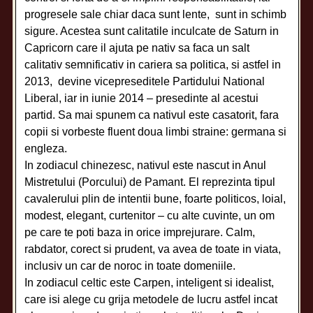
progresele sale chiar daca sunt lente, sunt in schimb
sigure. Acestea sunt calitatile inculcate de Saturn in
Capricorn care il ajuta pe nativ sa faca un salt
calitativ semnificativ in cariera sa politica, si astfel in
2013, devine vicepreseditele Partidului National
Liberal, iar in iunie 2014 – presedinte al acestui
partid. Sa mai spunem ca nativul este casatorit, fara
copii si vorbeste fluent doua limbi straine: germana si
engleza.
In zodiacul chinezesc, nativul este nascut in Anul
Mistretului (Porcului) de Pamant. El reprezinta tipul
cavalerului plin de intentii bune, foarte politicos, loial,
modest, elegant, curtenitor – cu alte cuvinte, un om
pe care te poti baza in orice imprejurare. Calm,
rabdator, corect si prudent, va avea de toate in viata,
inclusiv un car de noroc in toate domeniile.
In zodiacul celtic este Carpen, inteligent si idealist,
care isi alege cu grija metodele de lucru astfel incat