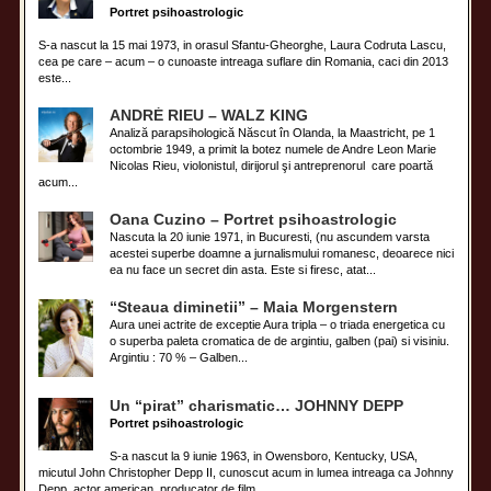
Portret psihoastrologic
S-a nascut la 15 mai 1973, in orasul Sfantu-Gheorghe, Laura Codruta Lascu,
cea pe care – acum – o cunoaste intreaga suflare din Romania, caci din 2013
este...
ANDRÉ RIEU – WALZ KING
Analiză parapsihologică Născut în Olanda, la Maastricht, pe 1
octombrie 1949, a primit la botez numele de Andre Leon Marie
Nicolas Rieu, violonistul, dirijorul şi antreprenorul care poartă
acum...
Oana Cuzino – Portret psihoastrologic
Nascuta la 20 iunie 1971, in Bucuresti, (nu ascundem varsta
acestei superbe doamne a jurnalismului romanesc, deoarece nici
ea nu face un secret din asta. Este si firesc, atat...
“Steaua diminetii” – Maia Morgenstern
Aura unei actrite de exceptie Aura tripla – o triada energetica cu
o superba paleta cromatica de de argintiu, galben (pai) si visiniu.
Argintiu : 70 % – Galben...
Un “pirat” charismatic… JOHNNY DEPP
Portret psihoastrologic
S-a nascut la 9 iunie 1963, in Owensboro, Kentucky, USA,
micutul John Christopher Depp II, cunoscut acum in lumea intreaga ca Johnny
Depp, actor american, producator de film...