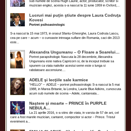
sub numele de scena Hugh Laurie, actor, producator, scriitor si
muzician englez, acesta s-a nascut la 11 iunie 1959 in Oxford,...
Lucruri mai puţin ştiute despre Laura Codruţa
Kovesi
Portret psihoastrologic
S-a nascut la 15 mai 1973, in orasul Sfantu-Gheorghe, Laura Codruta Lascu,
cea pe care – acum – o cunoaste intreaga suflare din Romania, caci din 2013
este...
Alexandra Ungureanu – O Floare a Soarelui…
Portret parapsihologic Nascuta la 28 decembrie, Alexandra
Ungureanu este nativa Capricorn si, de la inceput trebuie sa
spunem ca viata nativilor acestui semn este o lunga si
rabdatoare ascensiune....
ADELE şi lecţiile sale karmice
“HELLO” – ADELE – portret psihoastrologic S-a nascut la 5 mai
1988, in Marea Britanie, la Londra, Laurie Blue Adkins, cunoscuta
acum sub numele de scena – Adele, cantareata...
Naştere şi moarte – PRINCE în PURPLE
NEBULA…
La 21 aprilie 2016, s-a stins din viata, in varsta de 57 de ani, cel
care a fost marele muzician, cantaret, compozitor si actor – Prince. Tristul
eveniment a...