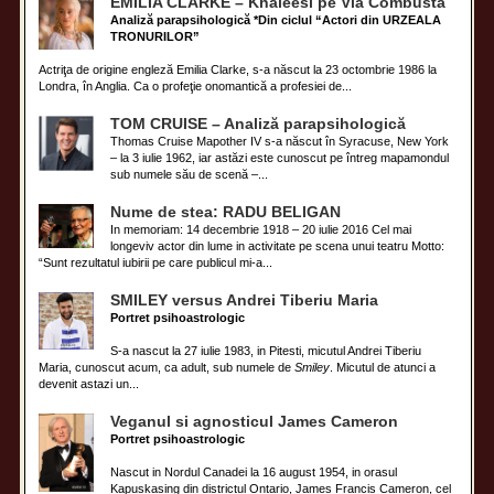
EMILIA CLARKE – Khaleesi pe Via Combusta
Analiză parapsihologică
*Din ciclul “Actori din URZEALA
TRONURILOR”
Actriţa de origine engleză Emilia Clarke, s-a născut la 23 octombrie 1986 la
Londra, în Anglia. Ca o profeţie onomantică a profesiei de...
TOM CRUISE – Analiză parapsihologică
Thomas Cruise Mapother IV s-a născut în Syracuse, New York
– la 3 iulie 1962, iar astăzi este cunoscut pe întreg mapamondul
sub numele său de scenă –...
Nume de stea: RADU BELIGAN
In memoriam: 14 decembrie 1918 – 20 iulie 2016 Cel mai
longeviv actor din lume in activitate pe scena unui teatru Motto:
“Sunt rezultatul iubirii pe care publicul mi-a...
SMILEY versus Andrei Tiberiu Maria
Portret psihoastrologic
S-a nascut la 27 iulie 1983, in Pitesti, micutul Andrei Tiberiu
Maria, cunoscut acum, ca adult, sub numele de
Smiley
. Micutul de atunci a
devenit astazi un...
Veganul si agnosticul James Cameron
Portret psihoastrologic
Nascut in Nordul Canadei la 16 august 1954, in orasul
Kapuskasing din districtul Ontario, James Francis Cameron, cel