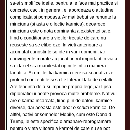
sa-si simplifice ideile, pentru a le face mai practice si
concrete, caci, in general, el abordeaza o atitudine
complicata si pompoasa. Ar mai trebui sa renunte la
minciuna (si asta e o lectie karmica), deoarece
minciuna este o nota dominanta a existentei sale,
fiind o conditionare a vietilor trecute de care nu
reuseste sa se elibereze. In vieti anterioare a
acumulat cunostinte solide in varii domenii, iar
convingerile morale au jucat un rol important in viata
sa, dar el si-a manifestat opiniile intr-o maniera
fanatica. Acum, lectia karmica cere sa-si analizeze
profund conceptiile si sa fie tolerant fata de ceilalti.
Are tendinta de a-si impune propria lege, iar lipsa
diplomatiei ii poate provoca multe probleme. Nativul
are o karma incarcata, fiind plin de datorii karmice
diverse, dar aceasta este doar
o schita
karmica. De
altfel, nativilor semnelor Mobile, cum este Donald
Trump, le este specifica o amanare-reprogramare
pentru o viata viitoare a karmei de care nu se pot