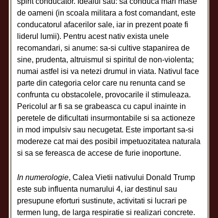
spirit conducator. Idealul sau: sa conduca mari mase
de oameni (in scoala militara a fost comandant, este
conducatorul afacerilor sale, iar in prezent poate fi
liderul lumii). Pentru acest nativ exista unele
recomandari, si anume: sa-si cultive stapanirea de
sine, prudenta, altruismul si spiritul de non-violenta;
numai astfel isi va netezi drumul in viata. Nativul face
parte din categoria celor care nu renunta cand se
confrunta cu obstacolele, provocarile il stimuleaza.
Pericolul ar fi sa se grabeasca cu capul inainte in
peretele de dificultati insurmontabile si sa actioneze
in mod impulsiv sau necugetat. Este important sa-si
modereze cat mai des posibil impetuozitatea naturala
si sa se fereasca de accese de furie inoportune.
In numerologie
, Calea Vietii nativului Donald Trump
este sub influenta numarului 4, iar destinul sau
presupune eforturi sustinute, activitati si lucrari pe
termen lung, de larga respiratie si realizari concrete.