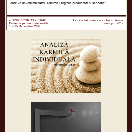
care va deveni mai tarziu renumitul regizor, producator si scenarist,...
«
HOROSCOP “ELY STAR”
La ce e folositoare o rochie cu buline
Bilunar – pentru toate zodiile
mari și roșii?
»
1 – 15 Decembrie 2018