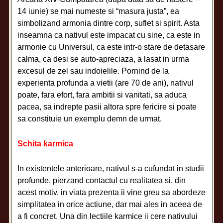
14 iunie) se mai numeste si “masura justa”, ea
simbolizand armonia dintre corp, suflet si spirit. Asta
inseamna ca nativul este impacat cu sine, ca este in
armonie cu Universul, ca este intr-o stare de detasare
calma, ca desi se auto-apreciaza, a lasat in urma
excesul de zel sau indoielile. Pornind de la
experienta profunda a vietii (are 70 de ani), nativul
poate, fara efort, fara ambitii si vanitati, sa aduca
pacea, sa indrepte pasii altora spre fericire si poate
sa constituie un exemplu demn de urmat.
Schita karmica
In existentele anterioare, nativul s-a cufundat in studii
profunde, pierzand contactul cu realitatea si, din
acest motiv, in viata prezenta ii vine greu sa abordeze
simplitatea in orice actiune, dar mai ales in aceea de
a fi concret. Una din lectiile karmice ii cere nativului