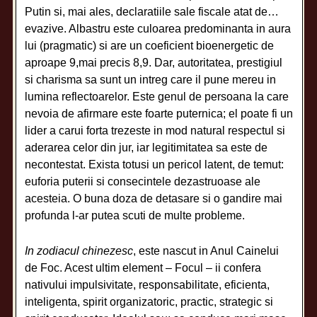
Putin si, mai ales, declaratiile sale fiscale atat de…
evazive. Albastru este culoarea predominanta in aura
lui (pragmatic) si are un coeficient bioenergetic de
aproape 9,mai precis 8,9. Dar, autoritatea, prestigiul
si charisma sa sunt un intreg care il pune mereu in
lumina reflectoarelor. Este genul de persoana la care
nevoia de afirmare este foarte puternica; el poate fi un
lider a carui forta trezeste in mod natural respectul si
aderarea celor din jur, iar legitimitatea sa este de
necontestat. Exista totusi un pericol latent, de temut:
euforia puterii si consecintele dezastruoase ale
acesteia. O buna doza de detasare si o gandire mai
profunda l-ar putea scuti de multe probleme.
In zodiacul chinezesc
, este nascut in Anul Cainelui
de Foc. Acest ultim element – Focul – ii confera
nativului impulsivitate, responsabilitate, eficienta,
inteligenta, spirit organizatoric, practic, strategic si