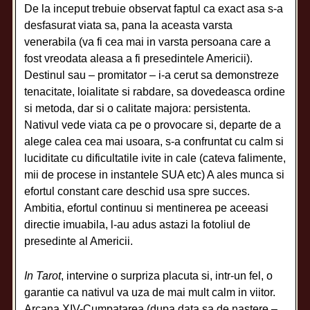
De la inceput trebuie observat faptul ca exact asa s-a
desfasurat viata sa, pana la aceasta varsta
venerabila (va fi cea mai in varsta persoana care a
fost vreodata aleasa a fi presedintele Americii).
Destinul sau – promitator – i-a cerut sa demonstreze
tenacitate, loialitate si rabdare, sa dovedeasca ordine
si metoda, dar si o calitate majora: persistenta.
Nativul vede viata ca pe o provocare si, departe de a
alege calea cea mai usoara, s-a confruntat cu calm si
luciditate cu dificultatile ivite in cale (cateva falimente,
mii de procese in instantele SUA etc) A ales munca si
efortul constant care deschid usa spre succes.
Ambitia, efortul continuu si mentinerea pe aceeasi
directie imuabila, l-au adus astazi la fotoliul de
presedinte al Americii.
In Tarot
, intervine o surpriza placuta si, intr-un fel, o
garantie ca nativul va uza de mai mult calm in viitor.
Arcana XIV-Cumpatarea (dupa data sa de nastere –