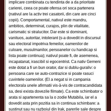
implicare combinata cu tendinta de a da prioritate
carierei, ceea ce poate ofensa ori soca partenera
(nativul are la activ trei casatorii, din care are cinci
copii). Comportamental, nativul este mandru,
ambitios, determinat, curajos, plin de vitalitate,
carismatic si stralucitor. Dar este si dominant,
vanituos, autoritar, intolerant (s-a dovedit in discursul
sau electoral impotriva femeilor, oamenilor de
culoare, musulmanilor, persoanelor cu handicap si
lista poate continua); nativul poate fi, de asemenea,
incapatanat, irascibil si egocentrist. Ca nativ Gemeni
este dotat a fi un bun orator, dar si dublu-guraliv: o
persoana care se auto-contrazice si poate rasuci
cuvintele oamenilor. (El a negat si in campania
electorala unele afirmatii vis-à-vis de contracandidata
sa, desi exista dovezile filmate). Ca este schimbator o
arata si apartenenta sa la o zodie Mutabila, iar el a
dovedit asta prin pozitia sa in continua schimbare: a
sustinut sau nu razboiul din Irak, parerile sale despre