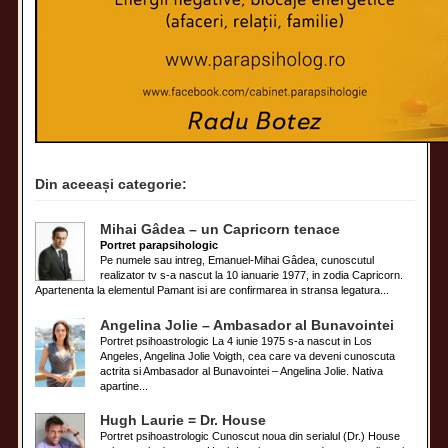
Din aceeași categorie:
Mihai Gâdea – un Capricorn tenace
Portret parapsihologic
Pe numele sau intreg, Emanuel-Mihai Gâdea, cunoscutul
realizator tv s-a nascut la 10 ianuarie 1977, in zodia Capricorn.
Apartenenta la elementul Pamant isi are confirmarea in stransa legatura...
Angelina Jolie – Ambasador al Bunavointei
Portret psihoastrologic La 4 iunie 1975 s-a nascut in Los
Angeles, Angelina Jolie Voigth, cea care va deveni cunoscuta
actrita si Ambasador al Bunavointei – Angelina Jolie. Nativa
apartine...
Hugh Laurie = Dr. House
Portret psihoastrologic Cunoscut noua din serialul (Dr.) House