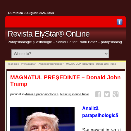
Duminica 9 August 2026, 5:54
Revista ElyStar® OnLine
Parapsihologie și Astrologie – Senior Editor: Radu Botez – parapsiholog
Te afli aici :
Prima pagină
»
Analize parapsihologice
»
MAGNATUL PREŞEDINTE – Donald John Trump
MAGNATUL PREŞEDINTE – Donald John
Trump
publicat în
Analize parapsihologice
,
Născuţi în luna Iunie
Analiză
parapsihologică
S-a nascut intr-o zi