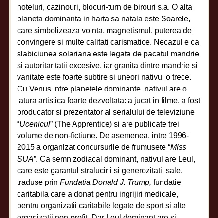
hoteluri, cazinouri, blocuri-turn de birouri s.a. O alta
planeta dominanta in harta sa natala este Soarele,
care simbolizeaza vointa, magnetismul, puterea de
convingere si multe calitati carismatice. Necazul e ca
slabiciunea solariana este legata de pacatul mandriei
si autoritaritatii excesive, iar granita dintre mandrie si
vanitate este foarte subtire si uneori nativul o trece.
Cu Venus intre planetele dominante, nativul are o
latura artistica foarte dezvoltata: a jucat in filme, a fost
producator si prezentator al serialului de televiziune
“
Ucenicul
” (The Apprentice) si are publicate trei
volume de non-fictiune. De asemenea, intre 1996-
2015 a organizat concursurile de frumusete “
Miss
SUA
”. Ca semn zodiacal dominant, nativul are Leul,
care este garantul stralucirii si generozitatii sale,
traduse prin
Fundatia Donald J. Trump,
fundatie
caritabila care a donat pentru ingrijiri medicale,
pentru organizatii caritabile legate de sport si alte
organizatii non-profit
.
Dar Leul dominant are si