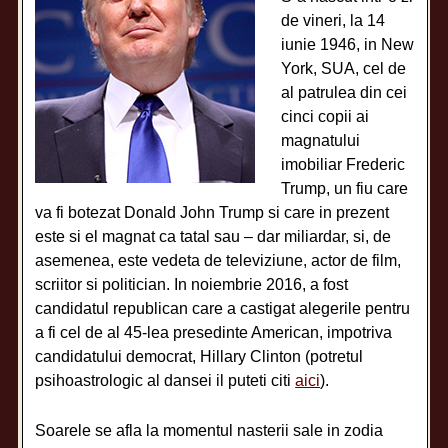
de vineri, la 14
iunie 1946, in New
York, SUA, cel de
al patrulea din cei
cinci copii ai
magnatului
imobiliar Frederic
Trump, un fiu care
va fi botezat Donald John Trump si care in prezent
este si el magnat ca tatal sau – dar miliardar, si, de
asemenea, este vedeta de televiziune, actor de film,
scriitor si politician. In noiembrie 2016, a fost
candidatul republican care a castigat alegerile pentru
a fi cel de al 45-lea presedinte American, impotriva
candidatului democrat, Hillary Clinton (potretul
psihoastrologic al dansei il puteti citi
aici
).
Soarele se afla la momentul nasterii sale in zodia