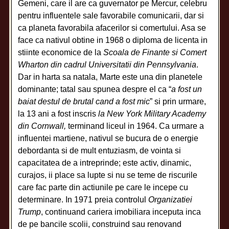
Gemeni, care il are ca guvernator pe Mercur, celebru
pentru influentele sale favorabile comunicarii, dar si
ca planeta favorabila afacerilor si comertului. Asa se
face ca nativul obtine in 1968 o diploma de licenta in
stiinte economice de la
Scoala de Finante si Comert
Wharton din cadrul Universitatii din Pennsylvania
.
Dar in harta sa natala, Marte este una din planetele
dominante; tatal sau spunea despre el ca “
a fost un
baiat destul de brutal cand a fost mic
” si prin urmare,
la 13 ani a fost inscris
la New York Military Academy
din Cornwall,
terminand liceul in 1964. Ca urmare a
influentei martiene, nativul se bucura de o energie
debordanta si de mult entuziasm, de vointa si
capacitatea de a intreprinde; este activ, dinamic,
curajos, ii place sa lupte si nu se teme de riscurile
care fac parte din actiunile pe care le incepe cu
determinare. In 1971 preia controlul
Organizatiei
Trump
, continuand cariera imobiliara inceputa inca
de pe bancile scolii, construind sau renovand