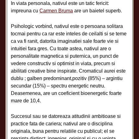
In viata personala, nativul este un tatic fericit:
impreuna cu
Carmen Bruma
are un baietel superb.
Psihologic vorbind, nativul este o persoana solitara
tocmai pentru ca rar este inteles de ceilalti si se teme
ca va fi ranit, datorita imaginatiei sale foarte vie si
intuitiei fara gres. Cu toate astea, nativul are o
personalitate magnetica si puternica, un punct de
vedere constructiv si optimist in viata, precum si
abilitati creative bine inspirate. Cromaticul aurei este
dublu ; galben predominant,pozitiv (85%) – argintiu
secundar (15%) – spectru energetic neutru.
Deasemenea, are un coeficient bioenergetic foarte
mare de 10,4.
Succesul sau se datoreaza atitudinii ambitioase si
practice fata de cariera; nativul are o disciplina
originala, buna pentru relatiile cu publicul; el se
prezinta distinct, ingenios, original si cu o vointa