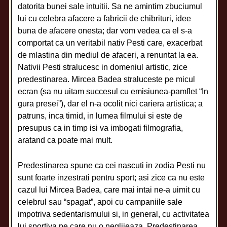
datorita bunei sale intuitii. Sa ne amintim zbuciumul
lui cu celebra afacere a fabricii de chibrituri, idee
buna de afacere onesta; dar vom vedea ca el s-a
comportat ca un veritabil nativ Pesti care, exacerbat
de mlastina din mediul de afaceri, a renuntat la ea.
Nativii Pesti stralucesc in domeniul artistic, zice
predestinarea. Mircea Badea straluceste pe micul
ecran (sa nu uitam succesul cu emisiunea-pamflet “In
gura presei”), dar el n-a ocolit nici cariera artistica; a
patruns, inca timid, in lumea filmului si este de
presupus ca in timp isi va imbogati filmografia,
aratand ca poate mai mult.
Predestinarea spune ca cei nascuti in zodia Pesti nu
sunt foarte inzestrati pentru sport; asi zice ca nu este
cazul lui Mircea Badea, care mai intai ne-a uimit cu
celebrul sau “spagat”, apoi cu campaniile sale
impotriva sedentarismului si, in general, cu activitatea
lui sportiva pe care nu o neglijeaza. Predestinarea