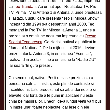
televiziune a debutat in 1994 la Tele 7 abc, impreuna
cu
Teo Trandafir
. Au urmat apoi: Realitatea TV, Pro
TV, Prima TV si Antena 1 si Antena 3, unde presteaza
si astazi. Cuplul care prezenta “Teo si Mircea Show”
incepand din 1994 s-a despartit in anul 2000, Teo
mergand la Pro TV, iar Mircea la Antena 1, unde a
prezentat o emisiune nocturna impreuna cu
Oreste
Scarlat Teodorescu
. Ca ziarist, nativul a publicat in
“Jurnalul National”. De la mijlocul lui 2016, devine
prezentator la Antena 3, in emisiunea “Esential”,
realizand in acelasi timp o emisiune la “Radio ZU”,
iar seara “In gura presei”.
Ca semn dual, nativul Pesti desi se prezinta ca o
persoana calma, linistita, este plin de contraste si
incertitudini. Este predestinat sa aiba idei nobile si
elevate, dar forta de a le pune in aplicare nu este
chiar pe masura lor. Uneori, de-a lungul vietii va fi pus
in imprejurari foarte neplacute, dar iese din ele