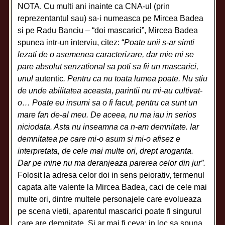
NOTA. Cu multi ani inainte ca CNA-ul (prin
reprezentantul sau) sa-i numeasca pe Mircea Badea
si pe Radu Banciu – “doi mascarici”, Mircea Badea
spunea intr-un interviu, citez: “
Poate unii s-ar simti
lezati de o asemenea caracterizare, dar mie mi se
pare absolut senzational sa poti sa fii un mascarici,
unul
autentic
. Pentru ca nu toata lumea poate. Nu stiu
de unde abilitatea aceasta, parintii nu mi-au cultivat-
o… Poate eu insumi sa o fi facut, pentru ca sunt un
mare fan de-al meu. De aceea, nu ma iau in serios
niciodata. Asta nu inseamna ca n-am demnitate. Iar
demnitatea pe care mi-o asum si mi-o afisez e
interpretata, de cele mai multe ori, drept aroganta.
Dar pe mine nu ma deranjeaza parerea celor din jur”.
Folosit la adresa celor doi in sens peiorativ, termenul
capata alte valente la Mircea Badea, caci de cele mai
multe ori, dintre multele personajele care evolueaza
pe scena vietii, aparentul mascarici poate fi singurul
care are demnitate. Si ar mai fi ceva; in loc sa spuna