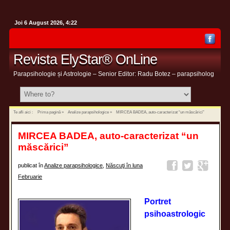
Joi 6 August 2026, 4:22
Revista ElyStar® OnLine
Parapsihologie și Astrologie – Senior Editor: Radu Botez – parapsiholog
Te afli aici :
Prima pagină
»
Analize parapsihologice
»
MIRCEA BADEA, auto-caracterizat “un măscărici”
MIRCEA BADEA, auto-caracterizat “un
măscărici”
publicat în
Analize parapsihologice
,
Născuţi în luna
Februarie
Portret
psihoastrologic