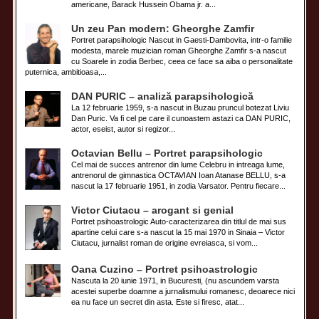
americane, Barack Hussein Obama jr. a...
Un zeu Pan modern: Gheorghe Zamfir
Portret parapsihologic Nascut in Gaesti-Dambovita, intr-o familie
modesta, marele muzician roman Gheorghe Zamfir s-a nascut
cu Soarele in zodia Berbec, ceea ce face sa aiba o personalitate
puternica, ambitioasa,...
DAN PURIC – analiză parapsihologică
La 12 februarie 1959, s-a nascut in Buzau pruncul botezat Liviu
Dan Puric. Va fi cel pe care il cunoastem astazi ca DAN PURIC,
actor, eseist, autor si regizor...
Octavian Bellu – Portret parapsihologic
Cel mai de succes antrenor din lume Celebru in intreaga lume,
antrenorul de gimnastica OCTAVIAN Ioan Atanase BELLU, s-a
nascut la 17 februarie 1951, in zodia Varsator. Pentru fiecare...
Victor Ciutacu – arogant si genial
Portret psihoastrologic Auto-caracterizarea din titlul de mai sus
apartine celui care s-a nascut la 15 mai 1970 in Sinaia – Victor
Ciutacu, jurnalist roman de origine evreiasca, si vom...
Oana Cuzino – Portret psihoastrologic
Nascuta la 20 iunie 1971, in Bucuresti, (nu ascundem varsta
acestei superbe doamne a jurnalismului romanesc, deoarece nici
ea nu face un secret din asta. Este si firesc, atat...