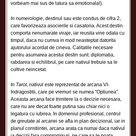
vorbeam mai sus de latura sa emotionala!).
In numerologie
, destinul sau este condus de cifra 2,
care favorizeaza asocierile si casatoria. Acest destin
comporta nenumarate viraje, iar reusita vine odata cu
timpul, daca nu cumva in mod neasteptat datorita
ajutorului acordat de cineva. Calitatile necesare
pentru asumarea acestui destin sunt: diplomatia,
rabdarea si echilibrul, pe care nativul trebuie sa le
cultive neincetat.
In Tarot
, nativul este reprezentat de arcana VI-
Indragostitii, care pe vremuri se numea “Optiunea”.
Aceasta arcana face trimitere la o decizie necesara,
care nu are decat foarte putina sau chiar nici o
legatura cu iubirea. In domeniul profesional, centrul
de greutate al arcanei se afla in plan decizional, iar in
planul constiintei, arcana arata ca numai daca nativul
ia decizii fara compromisuri, pe care sa le poata