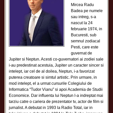
Mircea Radu
Badea pe numele
sau intreg, s-a
nascut la 24
februarie 1974, in
Bucuresti, sub
semnul zodiacal
Pesti, care este
guvernat de
Jupiter si Neptun. Acesti co-guvernatori ai zodiei sale
i-au predestinat acestuia, Jupiter un caracter sincer si
intelept, iar cel de al doilea, Neptun, i-a favorizat
puterea creatoare si simtul artistic. Prin urmare, in
mod intelept, el a urmat cursurile Colegiului de
Informatica “Tudor Vianu” si apoi Academia de Studii
Economice. Dar influenta lui Neptun l-a indreptat mai
tarziu catre o cariera de prezentator tv, actor de film si
jurnalist. A debutat in 1993 la Radio Total, iar in