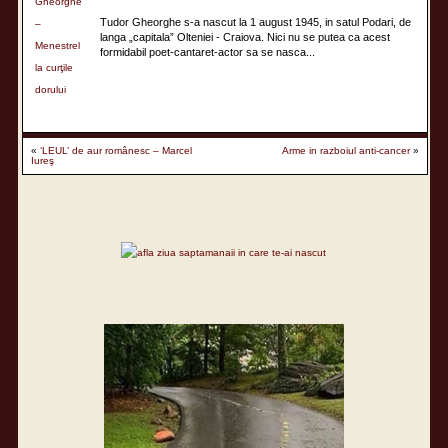
Tudor Gheorghe s-a nascut la 1 august 1945, in satul Podari, de
langa „capitala” Olteniei - Craiova. Nici nu se putea ca acest
formidabil poet-cantaret-actor sa se nasca...
«
‘LEUL’ de aur românesc – Marcel
Arme in razboiul anti-cancer
»
Iureş