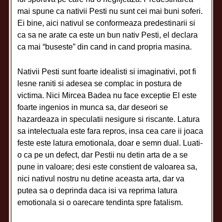
mai spune ca nativii Pesti nu sunt cei mai buni soferi.
Ei bine, aici nativul se conformeaza predestinarii si
ca sa ne arate ca este un bun nativ Pesti, el declara
ca mai “buseste” din cand in cand propria masina.
Nativii Pesti sunt foarte idealisti si imaginativi, pot fi
lesne raniti si adesea se complac in postura de
victima. Nici Mircea Badea nu face exceptie El este
foarte ingenios in munca sa, dar deseori se
hazardeaza in speculatii nesigure si riscante. Latura
sa intelectuala este fara repros, insa cea care ii joaca
feste este latura emotionala, doar e semn dual. Luati-
o ca pe un defect, dar Pestii nu detin arta de a se
pune in valoare; desi este constient de valoarea sa,
nici nativul nostru nu detine aceasta arta, dar va
putea sa o deprinda daca isi va reprima latura
emotionala si o oarecare tendinta spre fatalism.