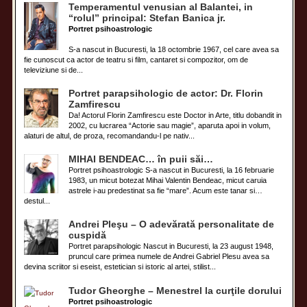
Temperamentul venusian al Balantei, in
“rolul” principal: Stefan Banica jr.
Portret psihoastrologic
S-a nascut in Bucuresti, la 18 octombrie 1967, cel care avea sa
fie cunoscut ca actor de teatru si film, cantaret si compozitor, om de
televiziune si de...
Portret parapsihologic de actor: Dr. Florin
Zamfirescu
Da! Actorul Florin Zamfirescu este Doctor in Arte, titlu dobandit in
2002, cu lucrarea “Actorie sau magie”, aparuta apoi in volum,
alaturi de altul, de proza, recomandandu-l pe nativ...
MIHAI BENDEAC… în puii săi…
Portret psihoastrologic S-a nascut in Bucuresti, la 16 februarie
1983, un micut botezat Mihai Valentin Bendeac, micut caruia
astrele i-au predestinat sa fie “mare”. Acum este tanar si…
destul...
Andrei Pleşu – O adevărată personalitate de
cuspidă
Portret parapsihologic Nascut in Bucuresti, la 23 august 1948,
pruncul care primea numele de Andrei Gabriel Plesu avea sa
devina scriitor si eseist, estetician si istoric al artei, stilist...
Tudor Gheorghe – Menestrel la curţile dorului
Portret psihoastrologic