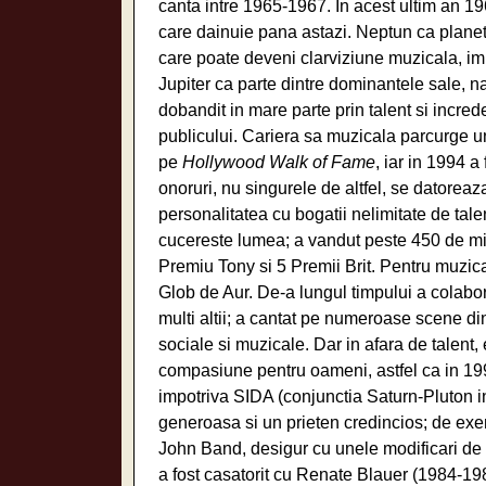
canta intre 1965-1967. In acest ultim an 19
care dainuie pana astazi. Neptun ca planeta
care poate deveni clarviziune muzicala, im
Jupiter ca parte dintre dominantele sale, na
dobandit in mare parte prin talent si increde
publicului. Cariera sa muzicala parcurge u
pe
Hollywood Walk of Fame
, iar in 1994 a
onoruri, nu singurele de altfel, se datoreaz
personalitatea cu bogatii nelimitate de talen
cucereste lumea; a vandut peste 450 de mil
Premiu Tony si 5 Premii Brit. Pentru muzica
Glob de Aur. De-a lungul timpului a colabor
multi altii; a cantat pe numeroase scene d
sociale si muzicale. Dar in afara de talent,
compasiune pentru oameni, astfel ca in 199
impotriva SIDA (conjunctia Saturn-Pluton in 
generoasa si un prieten credincios; de exe
John Band, desigur cu unele modificari de 
a fost casatorit cu Renate Blauer (1984-1988)