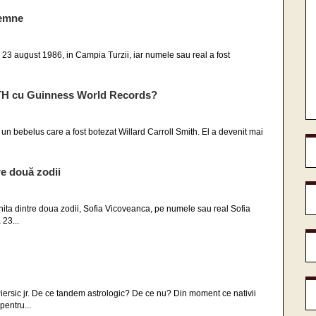
semne
 23 august 1986, in Campia Turzii, iar numele sau real a fost
ITH cu Guinness World Records?
n bebelus care a fost botezat Willard Carroll Smith. El a devenit mai
re două zodii
ranita dintre doua zodii, Sofia Vicoveanca, pe numele sau real Sofia
 23...
 Piersic jr. De ce tandem astrologic? De ce nu? Din moment ce nativii
pentru...