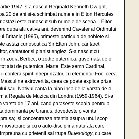
artie 1947, s-a nascut Reginald Kenneth Dwight,
pa 20 de ani si-a schimbat numele in Elton Hercules
ar astazi este cunoscut sub numele de scena – Elton
re dupa alti cativa ani, devenind Cavaler al Ordinului
ui Britanic (1995), primeste particula de noblete si
ste astazi cunoscut ca Sir Elton John, cantaret,
or, cantautor si pianist englez. S-a nascut cu
 in zodia Berbec, o zodie puternica, guvernata de o
tot atat de puternica, Marte. Este semn Cardinal,
ii confera spirit intreprinzator, cu elementul Foc, ceea
e Masculina extrovertita, ceea ce poate explica priza
lui sau. Nativul canta la pian inca de la varsta de 4
ademia Regala de Muzica din Londra (1959-1964). Si-a
la varsta de 17 ani, cand paraseste scoala pentru a
eta dominanta pe Uranus, dovedeste o vointa
supra sa; isi concentreaza atentia asupra unui scop
e inovatoare si cu o auto-disciplina naturala care
 impreuna cu prietenii sai trupa
Bluesology
, cu care