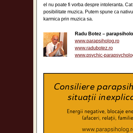
el nu poate fi vorba despre intoleranta. Ca
posibilitate muzica. Putem spune ca nativul s
karmica prin muzica sa.
Radu Botez – parapsihol
www.parapsiholog.ro
www.radubotez.ro
www.psychic-parapsycholo