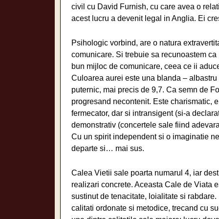
civil cu David Furnish, cu care avea o relat
acest lucru a devenit legal in Anglia. Ei cr
Psihologic vorbind, are o natura extravertit
comunicare. Si trebuie sa recunoastem ca l
bun mijloc de comunicare, ceea ce ii aduce
Culoarea aurei este una blanda – albastru 
puternic, mai precis de 9,7. Ca semn de Foc,
progresand necontenit. Este charismatic, en
fermecator, dar si intransigent (si-a declara
demonstrativ (concertele sale fiind adevar
Cu un spirit independent si o imaginatie 
departe si… mai sus.
Calea Vietii sale poarta numarul 4, iar des
realizari concrete. Aceasta Cale de Viata e
sustinut de tenacitate, loialitate si rabdare
calitati ordonate si metodice, trecand cu su