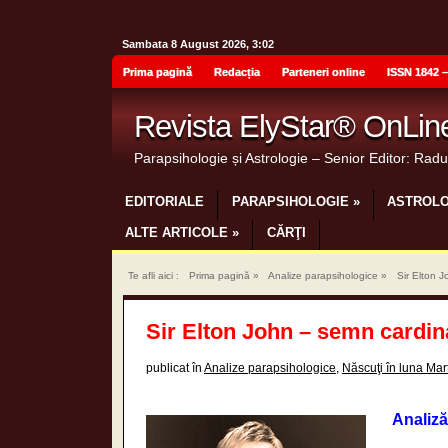
Sambata 8 August 2026, 3:02
Prima pagină
Redacția
Parteneri online
ISSN 1842 –
Revista ElyStar® OnLin
Parapsihologie și Astrologie – Senior Editor: Rad
EDITORIALE
PARAPSIHOLOGIE
»
ASTROLO
ALTE ARTICOLE
»
CĂRŢI
Te afli aici :
Prima pagină
»
Analize parapsihologice
»
Sir Elton 
Sir Elton John – semn cardin
publicat în
Analize parapsihologice
,
Născuţi în luna Mar
Analiză