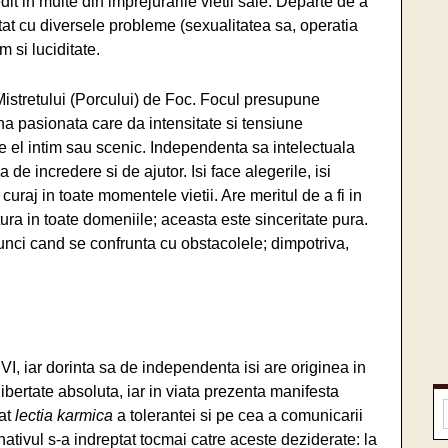
dit in multe din imprejurarile vietii sale. Departe de a
at cu diversele probleme (sexualitatea sa, operatia
 si luciditate.
Mistretului (Porcului) de Foc. Focul presupune
na pasionata care da intensitate si tensiune
fie el intim sau scenic. Independenta sa intelectuala
e incredere si de ajutor. Isi face alegerile, isi
uraj in toate momentele vietii. Are meritul de a fi in
ra in toate domeniile; aceasta este sinceritate pura.
unci cand se confrunta cu obstacolele; dimpotriva,
I, iar dorinta sa de independenta isi are originea in
 libertate absoluta, iar in viata prezenta manifesta
tat
lectia
karmica
a tolerantei si pe cea a comunicarii
ativul s-a indreptat tocmai catre aceste deziderate: la