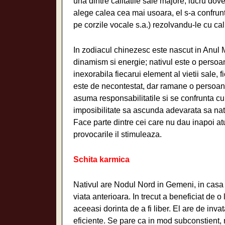
una dintre calitatile sale majore; lucru dove
alege calea cea mai usoara, el s-a confrunt
pe corzile vocale s.a.) rezolvandu-le cu calm
In zodiacul chinezesc este nascut in Anul 
dinamism si energie; nativul este o persoa
inexorabila fiecarui element al vietii sale, 
este de necontestat, dar ramane o persoana d
asuma responsabilitatile si se confrunta cu c
imposibilitate sa ascunda adevarata sa natu
Face parte dintre cei care nu dau inapoi at
provocarile il stimuleaza.
Schita karmica
Nativul are Nodul Nord in Gemeni, in casa V
viata anterioara. In trecut a beneficiat de o
aceeasi dorinta de a fi liber. El are de inva
eficiente. Se pare ca in mod subconstient, n