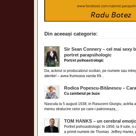
Din aceeași categorie:
Sir Sean Connery – cel mai sexy b
portret parapsihologic
Portret psihoastrologic
Da, actorul si producatorul scotian, pe numele sau intr
atentie! – avea frumoasa varsta 69...
Rodica Popescu-Bitănescu – Carac
Cu zambetul pe buze
Nascuta la 5 august 1938, in Rasuceni-Giurgiu, actrita
mereu stralucire celor pe care-i patroneaza,...
TOM HANKS – un cerebral emoţio
Portret psihoastrologic In 1956, la 9 iulie, 
a primit numele de Thomas Jeffrey Hanks, pe