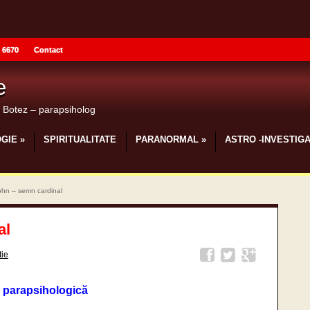
 6670
Contact
e
u Botez – parapsiholog
GIE
»
SPIRITUALITATE
PARANORMAL
»
ASTRO -INVESTIGA
John – semn cardinal
al
tie
 parapsihologică