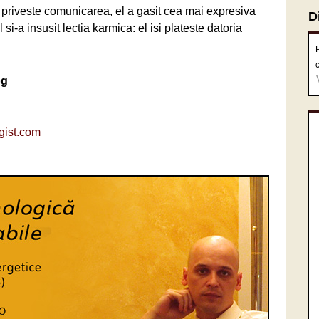
t priveste comunicarea, el a gasit cea mai expresiva
D
i-a insusit lectia karmica: el isi plateste datoria
og
gist.com