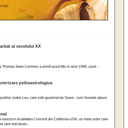
arbat al secolului XX
eg Thomas Sean Connery, a primit acest titlu in anul 1999, cand –
terizare psihoastrologica
 apartine zodiei Leu, care este guvernat de Soare ; cum Soarele aduce
nal
s-a nascut in localitatea Concord din California-USA, un mare actor care
 care mai tarziu...