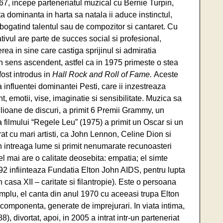
67, incepe parteneriatul muzical cu Bernie Turpin,
 dominanta in harta sa natala ii aduce instinctul,
bogatind talentul sau de compozitor si cantaret. Cu
tivul are parte de succes social si profesional,
rea in sine care castiga sprijinul si admiratia
n sens ascendent, astfel ca in 1975 primeste o stea
 fost introdus in
Hall Rock and Roll of Fame.
Aceste
a influentei dominantei Pesti, care ii inzestreaza
t, emotii, vise, imaginatie si sensibilitate. Muzica sa
ioane de discuri, a primit 6 Premii Grammy, un
 filmului “Regele Leu” (1975) a primit un Oscar si un
at cu mari artisti, ca John Lennon, Celine Dion si
in intreaga lume si primit nenumarate recunoasteri
 el mai are o calitate deosebita: empatia; el simte
2 infiinteaza Fundatia Elton John AIDS, pentru lupta
casa XII – caritate si filantropie). Este o persoana
mplu, el canta din anul 1970 cu aceeasi trupa Elton
componenta, generate de imprejurari. In viata intima,
, divortat, apoi, in 2005 a intrat intr-un parteneriat