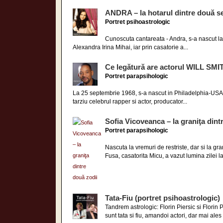
ANDRA – la hotarul dintre două 
Portret psihoastrologic
Cunoscuta cantareata - Andra, s-a nascut la
Alexandra Irina Mihai, iar prin casatorie a...
Ce legătură are actorul WILL SM
Portret parapsihologic
La 25 septembrie 1968, s-a nascut in Philadelphia-USA u
tarziu celebrul rapper si actor, producator...
Sofia Vicoveanca – la graniţa dint
Portret parapsihologic
Nascuta la vremuri de restriste, dar si la g
Fusa, casatorita Micu, a vazut lumina zilei la
Tata-Fiu (portret psihoastrologic)
Tandrem astrologic: Florin Piersic si Florin
sunt tata si fiu, amandoi actori, dar mai ales 