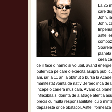
La 25 m
care du
John, i
John, ca
Imperiul
astfel e
compozit
Soarele
planeta 
ceea ce 
ce il face dinamic si volubil, avand energi
puternica pe care o exercita asupra publicu
ani, iar la 11 ani a obtinut o bursa la Ac
manifestat vointa de nativ Berbec inca de 
incepe o cariera muzicala. Avand ca plan
inflexibila si dorinta de a atrage atentia a
precis cu multa responsabilitate, cu o mint
depaseste orice obstacol. Astfel, formeaza