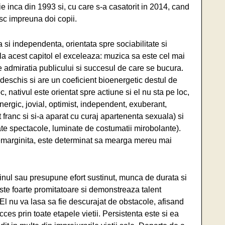
ie inca din 1993 si, cu care s-a casatorit in 2014, cand
esc impreuna doi copii.
a si independenta, orientata spre sociabilitate si
a acest capitol el exceleaza: muzica sa este cel mai
 admiratia publicului si succesul de care se bucura.
deschis si are un coeficient bioenergetic destul de
 nativul este orientat spre actiune si el nu sta pe loc,
ergic, jovial, optimist, independent, exuberant,
t franc si si-a aparat cu curaj apartenenta sexuala) si
ate spectacole, luminate de costumatii mirobolante).
nemarginita, este determinat sa mearga mereu mai
tinul sau presupune efort sustinut, munca de durata si
ste foarte promitatoare si demonstreaza talent
. El nu va lasa sa fie descurajat de obstacole, afisand
cces prin toate etapele vietii. Persistenta este si ea