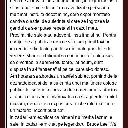
ceea ce ai invatat de-a lungul anilor, te expui fantastic
si asta nu e bine deloc!” m-a avertizat o persoana
mult mai instruita decat mine, care experimentase
candva o astfel de suferinta si care se ingrozea la
gandul ca s-ar putea repeta si in cazul meu.
Presimtirile sale s-au adeverit, insa finalul nu. Pentru
curajul de a publica ceea ce stiu, am primit lovituri
incredibile din toate partile si din toate punctele de
vedere. M-am ambitionat sa continui cu fruntea sus,
ca o veritabila supravietuitoare, iar acum, sunt
dispusa in a-i “antrena” si pe cei care si-o doresc.
Am hotarat sa abordez un astfel subiect pornind de la
deznadejdea si de la suferinta unei mai tinere colege
publiciste, suferinta cauzata de comentariul rautacios
al unui cititor care o invinovatea ca si-a pierdut simtul
masurii, deoarece a expus prea multe informatii intr-
un material recent publicat.
In zadar i-am explicat ca nimeni nu merita lacrimile
sale, in zadar l-am citat pe legendarul Bruce Lee “
Nu