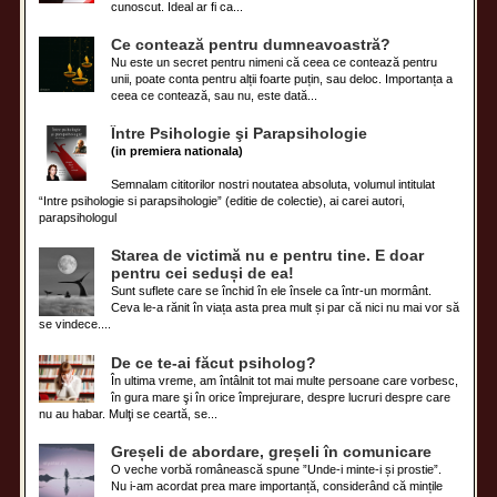
cunoscut. Ideal ar fi ca...
Ce contează pentru dumneavoastră?
Nu este un secret pentru nimeni că ceea ce contează pentru
unii, poate conta pentru alții foarte puțin, sau deloc. Importanța a
ceea ce contează, sau nu, este dată...
Între Psihologie şi Parapsihologie
(in premiera nationala)
Semnalam cititorilor nostri noutatea absoluta, volumul intitulat
“Intre psihologie si parapsihologie” (editie de colectie), ai carei autori,
parapsihologul
Starea de victimă nu e pentru tine. E doar
pentru cei seduși de ea!
Sunt suflete care se închid în ele însele ca într-un mormânt.
Ceva le-a rănit în viața asta prea mult și par că nici nu mai vor să
se vindece....
De ce te-ai făcut psiholog?
În ultima vreme, am întâlnit tot mai multe persoane care vorbesc,
în gura mare şi în orice împrejurare, despre lucruri despre care
nu au habar. Mulţi se ceartă, se...
Greșeli de abordare, greșeli în comunicare
O veche vorbă românească spune ”Unde-i minte-i și prostie”.
Nu i-am acordat prea mare importanță, considerând că mințile