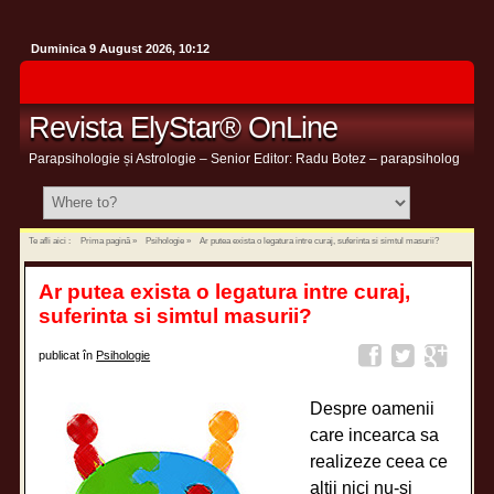
Duminica 9 August 2026, 10:12
Revista ElyStar® OnLine
Parapsihologie și Astrologie – Senior Editor: Radu Botez – parapsiholog
Te afli aici :
Prima pagină
»
Psihologie
»
Ar putea exista o legatura intre curaj, suferinta si simtul masurii?
Ar putea exista o legatura intre curaj,
suferinta si simtul masurii?
publicat în
Psihologie
Despre oamenii
care incearca sa
realizeze ceea ce
altii nici nu-si