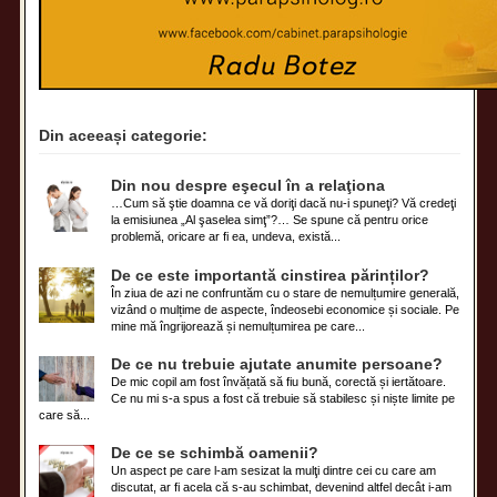
Din aceeași categorie:
Din nou despre eşecul în a relaţiona
…Cum să ştie doamna ce vă doriţi dacă nu-i spuneţi? Vă credeţi
la emisiunea „Al şaselea simţ”?… Se spune că pentru orice
problemă, oricare ar fi ea, undeva, există...
De ce este importantă cinstirea părinților?
În ziua de azi ne confruntăm cu o stare de nemulțumire generală,
vizând o mulțime de aspecte, îndeosebi economice și sociale. Pe
mine mă îngrijorează și nemulțumirea pe care...
De ce nu trebuie ajutate anumite persoane?
De mic copil am fost învățată să fiu bună, corectă și iertătoare.
Ce nu mi s-a spus a fost că trebuie să stabilesc și niște limite pe
care să...
De ce se schimbă oamenii?
Un aspect pe care l-am sesizat la mulţi dintre cei cu care am
discutat, ar fi acela că s-au schimbat, devenind altfel decât i-am