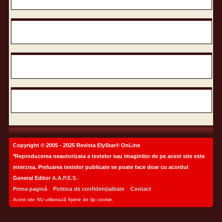
Copyright © 2005 - 2025 Revista ElyStar® OnLine
*Reproducerea neautorizata a textelor sau imaginilor de pe acest site este
interzisa. Preluarea textelor publicate se poate face doar cu acordul
General Editor
A.A.P.E.S.
Prima pagină
Politica de confidenţialitate
Contact
Acest site NU utilizează fișiere de tip cookie.