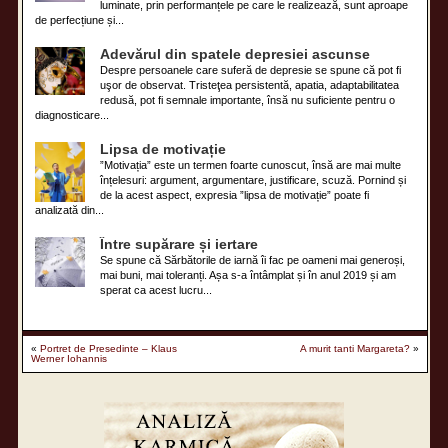
luminate, prin performanțele pe care le realizează, sunt aproape
de perfecțiune și...
Adevărul din spatele depresiei ascunse
Despre persoanele care suferă de depresie se spune că pot fi
uşor de observat. Tristeţea persistentă, apatia, adaptabilitatea
redusă, pot fi semnale importante, însă nu suficiente pentru o
diagnosticare...
Lipsa de motivație
”Motivația” este un termen foarte cunoscut, însă are mai multe
înțelesuri: argument, argumentare, justificare, scuză. Pornind și
de la acest aspect, expresia ”lipsa de motivație” poate fi
analizată din...
Între supărare și iertare
Se spune că Sărbătorile de iarnă îi fac pe oameni mai generoși,
mai buni, mai toleranți. Așa s-a întâmplat și în anul 2019 și am
sperat ca acest lucru...
«
Portret de Presedinte – Klaus
A murit tanti Margareta?
»
Werner Iohannis