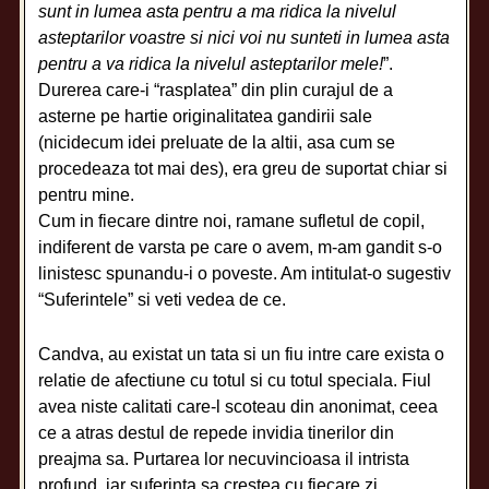
sunt in lumea asta pentru a ma ridica la nivelul
asteptarilor voastre si nici voi nu sunteti in lumea asta
pentru a va ridica la nivelul asteptarilor mele!
”.
Durerea care-i “rasplatea” din plin curajul de a
asterne pe hartie originalitatea gandirii sale
(nicidecum idei preluate de la altii, asa cum se
procedeaza tot mai des), era greu de suportat chiar si
pentru mine.
Cum in fiecare dintre noi, ramane sufletul de copil,
indiferent de varsta pe care o avem, m-am gandit s-o
linistesc spunandu-i o poveste. Am intitulat-o sugestiv
“Suferintele” si veti vedea de ce.
Candva, au existat un tata si un fiu intre care exista o
relatie de afectiune cu totul si cu totul speciala. Fiul
avea niste calitati care-l scoteau din anonimat, ceea
ce a atras destul de repede invidia tinerilor din
preajma sa. Purtarea lor necuvincioasa il intrista
profund, iar suferinta sa crestea cu fiecare zi.