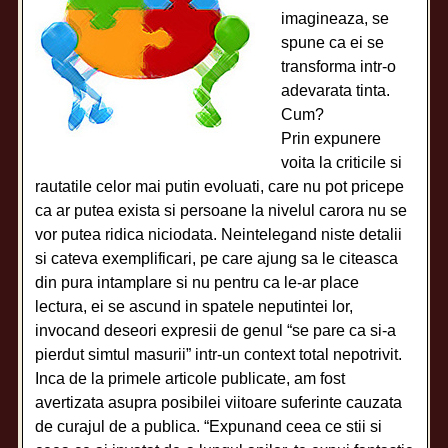
imagineaza, se
spune ca ei se
transforma intr-o
adevarata tinta.
Cum?
Prin expunere
voita la criticile si
rautatile celor mai putin evoluati, care nu pot pricepe
ca ar putea exista si persoane la nivelul carora nu se
vor putea ridica niciodata. Neintelegand niste detalii
si cateva exemplificari, pe care ajung sa le citeasca
din pura intamplare si nu pentru ca le-ar place
lectura, ei se ascund in spatele neputintei lor,
invocand deseori expresii de genul “se pare ca si-a
pierdut simtul masurii” intr-un context total nepotrivit.
Inca de la primele articole publicate, am fost
avertizata asupra posibilei viitoare suferinte cauzata
de curajul de a publica. “Expunand ceea ce stii si