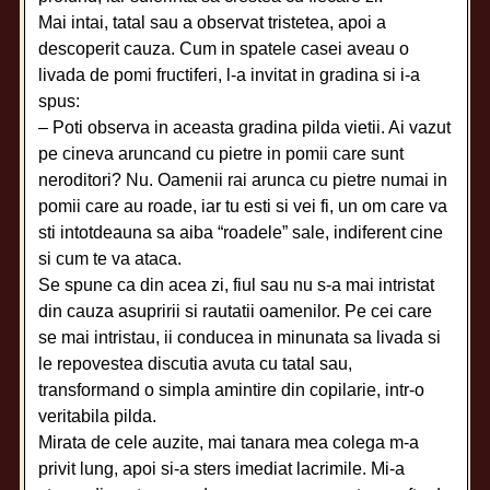
Mai intai, tatal sau a observat tristetea, apoi a
descoperit cauza. Cum in spatele casei aveau o
livada de pomi fructiferi, l-a invitat in gradina si i-a
spus:
– Poti observa in aceasta gradina pilda vietii. Ai vazut
pe cineva aruncand cu pietre in pomii care sunt
neroditori? Nu. Oamenii rai arunca cu pietre numai in
pomii care au roade, iar tu esti si vei fi, un om care va
sti intotdeauna sa aiba “roadele” sale, indiferent cine
si cum te va ataca.
Se spune ca din acea zi, fiul sau nu s-a mai intristat
din cauza asupririi si rautatii oamenilor. Pe cei care
se mai intristau, ii conducea in minunata sa livada si
le repovestea discutia avuta cu tatal sau,
transformand o simpla amintire din copilarie, intr-o
veritabila pilda.
Mirata de cele auzite, mai tanara mea colega m-a
privit lung, apoi si-a sters imediat lacrimile. Mi-a