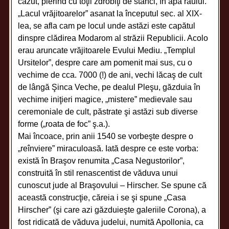
căzut, pierind cu toţii zdrobiţi de stânci, în apa râului.
„Lacul vrăjitoarelor” asanat la începutul sec. al XIX-
lea, se afla cam pe locul unde astăzi este capătul
dinspre clădirea Modarom al străzii Republicii. Acolo
erau aruncate vrăjitoarele Evului Mediu. „Templul
Ursitelor”, despre care am pomenit mai sus, cu o
vechime de cca. 7000 (!) de ani, vechi lăcaş de cult
de lângă Şinca Veche, pe dealul Pleşu, găzduia în
vechime iniţieri magice, „mistere” medievale sau
ceremoniale de cult, păstrate şi astăzi sub diverse
forme („roata de foc” ş.a.).
Mai încoace, prin anii 1540 se vorbeşte despre o
„reînviere” miraculoasă. Iată despre ce este vorba:
există în Braşov renumita „Casa Negustorilor”,
construită în stil renascentist de văduva unui
cunoscut jude al Braşovului – Hirscher. Se spune că
această construcţie, căreia i se şi spune „Casa
Hirscher” (şi care azi găzduieşte galeriile Corona), a
fost ridicată de văduva judelui, numită Apollonia, ca