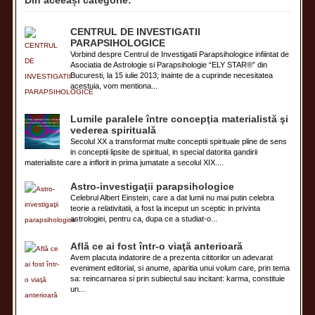
CENTRUL DE INVESTIGATII
PARAPSIHOLOGICE
Vorbind despre Centrul de Investigatii Parapsihologice infiintat de
Asociatia de Astrologie si Parapsihologie “ELY STAR®” din
Bucuresti, la 15 iulie 2013; inainte de a cuprinde necesitatea
acestuia, vom mentiona...
Lumile paralele între concepţia materialistă şi
vederea spirituală
Secolul XX a transformat multe conceptii spirituale pline de sens
in conceptii lipsite de spiritual, in special datorita gandirii
materialiste care a inflorit in prima jumatate a secolul XIX....
Astro-investigaţii parapsihologice
Celebrul Albert Einstein, care a dat lumii nu mai putin celebra
teorie a relativitatii, a fost la inceput un sceptic in privinta
astrologiei, pentru ca, dupa ce a studiat-o...
Află ce ai fost într-o viaţă anterioară
Avem placuta indatorire de a prezenta cititorilor un adevarat
eveniment editorial, si anume, aparitia unui volum care, prin tema
sa: reincarnarea si prin subiectul sau incitant: karma, constituie
un...