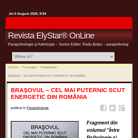
Joi 6 August 2026, 9:54
Revista ElyStar® OnLine
Parapsihologie și Astrologie – Senior Editor: Radu Botez – parapsiholog
Te afli aici :
Prima pagină
»
Parapsihologie
»
BRAŞOVUL – CEL MAI PUTERNIC SCUT ENERGETIC DIN ROMÂNIA
BRAŞOVUL – CEL MAI PUTERNIC SCUT
ENERGETIC DIN ROMÂNIA
publicat în
Parapsihologie
Fragment din
volumul “Între
Psihologie şi