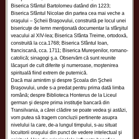
Biserica Sfântul Bartolomeu datând din 1223;
Biserica Sfântul Nicolae din partea cea mai veche a
oraşului – Şcheii Braşovului, construită pe locul unei
bisericuţe de lemn menţionată documentar la sfârşitul
veacului al XIV-lea; Biserica Sfânta Treime, ortodoxă,
construită la cca.1768; Biserica Sfântul Ioan,
franciscană, cca. 1711; Biserica Mureşenilor, romano-
catolică; sinagogi ş.a. Observăm că sunt reunite
lăcaşuri de cult diferite şi numeroase, moştenirea
spirituală fiind extrem de puternică.
Dacă mai amintim şi despre Şcoala din Şcheii
Braşovului, unde s-a predat pentru prima dată limba
română; despre Biblioteca Honterus de la Liceul
german şi despre prima instituţie bancară din
Transilvania, a cărei clădire se poate vedea şi astăzi,
vom putea să tragem concluzii pertinente asupra
nivelului la care, de-a lungul timpului, s-au situat
locuitorii oraşului din punct de vedere intelectual şi