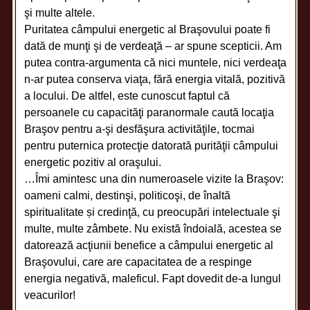
şi multe altele.
Puritatea câmpului energetic al Braşovului poate fi
dată de munţi şi de verdeaţă – ar spune scepticii. Am
putea contra-argumenta că nici muntele, nici verdeaţa
n-ar putea conserva viaţa, fără energia vitală, pozitivă
a locului. De altfel, este cunoscut faptul că
persoanele cu capacităţi paranormale caută locaţia
Braşov pentru a-şi desfăşura activităţile, tocmai
pentru puternica protecţie datorată purităţii câmpului
energetic pozitiv al oraşului.
…Îmi amintesc una din numeroasele vizite la Braşov:
oameni calmi, destinşi, politicoşi, de înaltă
spiritualitate și credinţă, cu preocupări intelectuale şi
multe, multe zâmbete. Nu există îndoială, acestea se
datorează acţiunii benefice a câmpului energetic al
Braşovului, care are capacitatea de a respinge
energia negativă, maleficul. Fapt dovedit de-a lungul
veacurilor!