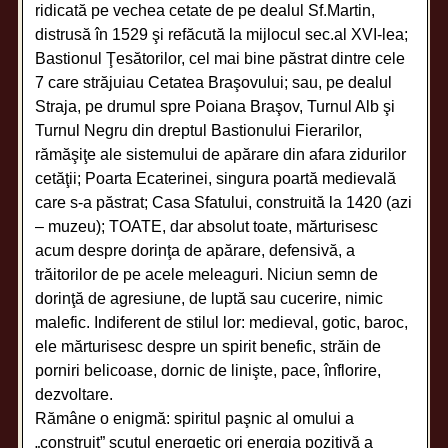
ridicată pe vechea cetate de pe dealul Sf.Martin,
distrusă în 1529 şi refăcută la mijlocul sec.al XVI-lea;
Bastionul Ţesătorilor, cel mai bine păstrat dintre cele
7 care străjuiau Cetatea Braşovului; sau, pe dealul
Straja, pe drumul spre Poiana Braşov, Turnul Alb şi
Turnul Negru din dreptul Bastionului Fierarilor,
rămăşiţe ale sistemului de apărare din afara zidurilor
cetăţii; Poarta Ecaterinei, singura poartă medievală
care s-a păstrat; Casa Sfatului, construită la 1420 (azi
– muzeu); TOATE, dar absolut toate, mărturisesc
acum despre dorinţa de apărare, defensivă, a
trăitorilor de pe acele meleaguri. Niciun semn de
dorinţă de agresiune, de luptă sau cucerire, nimic
malefic. Indiferent de stilul lor: medieval, gotic, baroc,
ele mărturisesc despre un spirit benefic, străin de
porniri belicoase, dornic de linişte, pace, înflorire,
dezvoltare.
Rămâne o enigmă: spiritul paşnic al omului a
„construit” scutul energetic ori energia pozitivă a