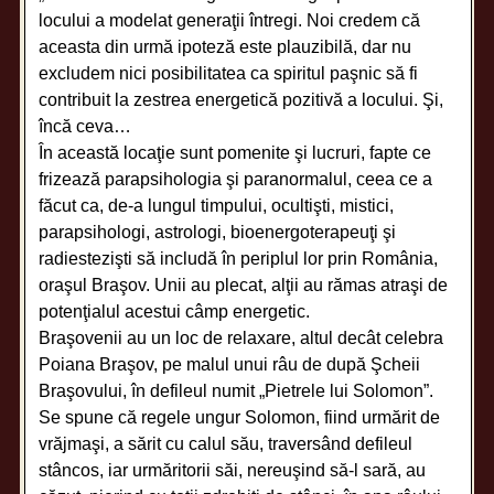
locului a modelat generaţii întregi. Noi credem că
aceasta din urmă ipoteză este plauzibilă, dar nu
excludem nici posibilitatea ca spiritul paşnic să fi
contribuit la zestrea energetică pozitivă a locului. Şi,
încă ceva…
În această locaţie sunt pomenite şi lucruri, fapte ce
frizează parapsihologia şi paranormalul, ceea ce a
făcut ca, de-a lungul timpului, ocultişti, mistici,
parapsihologi, astrologi, bioenergoterapeuţi şi
radiestezişti să includă în periplul lor prin România,
oraşul Braşov. Unii au plecat, alţii au rămas atraşi de
potenţialul acestui câmp energetic.
Braşovenii au un loc de relaxare, altul decât celebra
Poiana Braşov, pe malul unui râu de după Şcheii
Braşovului, în defileul numit „Pietrele lui Solomon”.
Se spune că regele ungur Solomon, fiind urmărit de
vrăjmaşi, a sărit cu calul său, traversând defileul
stâncos, iar urmăritorii săi, nereuşind să-l sară, au