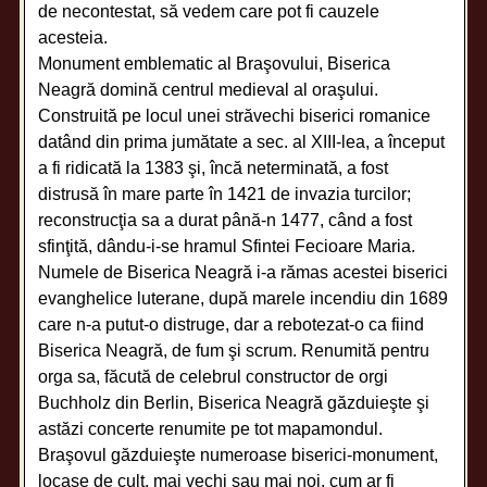
de necontestat, să vedem care pot fi cauzele
acesteia.
Monument emblematic al Braşovului, Biserica
Neagră domină centrul medieval al oraşului.
Construită pe locul unei străvechi biserici romanice
datând din prima jumătate a sec. al XIII-lea, a început
a fi ridicată la 1383 şi, încă neterminată, a fost
distrusă în mare parte în 1421 de invazia turcilor;
reconstrucţia sa a durat până-n 1477, când a fost
sfinţită, dându-i-se hramul Sfintei Fecioare Maria.
Numele de Biserica Neagră i-a rămas acestei biserici
evanghelice luterane, după marele incendiu din 1689
care n-a putut-o distruge, dar a rebotezat-o ca fiind
Biserica Neagră, de fum şi scrum. Renumită pentru
orga sa, făcută de celebrul constructor de orgi
Buchholz din Berlin, Biserica Neagră găzduieşte şi
astăzi concerte renumite pe tot mapamondul.
Braşovul găzduieşte numeroase biserici-monument,
locaşe de cult, mai vechi sau mai noi, cum ar fi