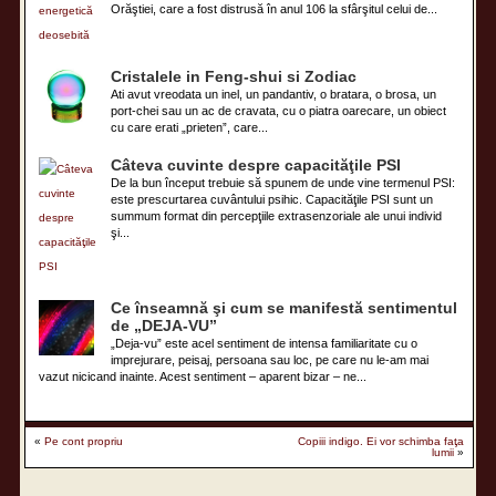
Orăştiei, care a fost distrusă în anul 106 la sfârşitul celui de...
Cristalele in Feng-shui si Zodiac
Ati avut vreodata un inel, un pandantiv, o bratara, o brosa, un
port-chei sau un ac de cravata, cu o piatra oarecare, un obiect
cu care erati „prieten”, care...
Câteva cuvinte despre capacităţile PSI
De la bun început trebuie să spunem de unde vine termenul PSI:
este prescurtarea cuvântului psihic. Capacităţile PSI sunt un
summum format din percepţiile extrasenzoriale ale unui individ
şi...
Ce înseamnă şi cum se manifestă sentimentul
de „DEJA-VU”
„Deja-vu” este acel sentiment de intensa familiaritate cu o
imprejurare, peisaj, persoana sau loc, pe care nu le-am mai
vazut nicicand inainte. Acest sentiment – aparent bizar – ne...
«
Pe cont propriu
Copiii indigo. Ei vor schimba faţa
lumii
»