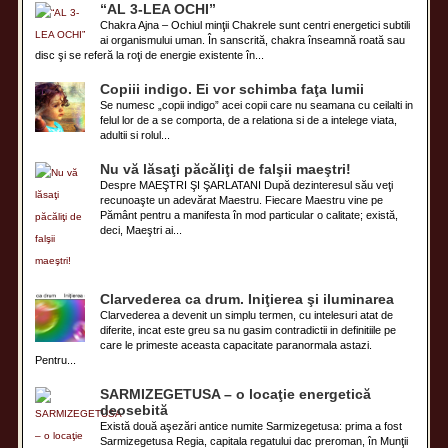
“AL 3-LEA OCHI”
Chakra Ajna – Ochiul minţii Chakrele sunt centri energetici subtili
ai organismului uman. În sanscrită, chakra înseamnă roată sau
disc şi se referă la roţi de energie existente în...
Copiii indigo. Ei vor schimba faţa lumii
Se numesc „copii indigo” acei copii care nu seamana cu ceilalti in
felul lor de a se comporta, de a relationa si de a intelege viata,
adultii si rolul...
Nu vă lăsaţi păcăliţi de falşii maeştri!
Despre MAEŞTRI ŞI ŞARLATANI După dezinteresul său veţi
recunoaşte un adevărat Maestru. Fiecare Maestru vine pe
Pământ pentru a manifesta în mod particular o calitate; există,
deci, Maeştri ai...
Clarvederea ca drum. Iniţierea şi iluminarea
Clarvederea a devenit un simplu termen, cu intelesuri atat de
diferite, incat este greu sa nu gasim contradictii in definitiile pe
care le primeste aceasta capacitate paranormala astazi.
Pentru...
SARMIZEGETUSA – o locaţie energetică
deosebită
Există două aşezări antice numite Sarmizegetusa: prima a fost
Sarmizegetusa Regia, capitala regatului dac preroman, în Munţii