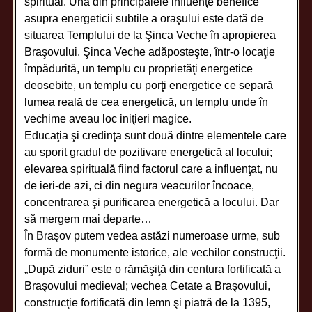
spiritual. Una din principalele influenţe benefice
asupra energeticii subtile a oraşului este dată de
situarea Templului de la Şinca Veche în apropierea
Braşovului. Şinca Veche adăposteşte, într-o locaţie
împădurită, un templu cu proprietăţi energetice
deosebite, un templu cu porţi energetice ce separă
lumea reală de cea energetică, un templu unde în
vechime aveau loc iniţieri magice.
Educaţia şi credinţa sunt două dintre elementele care
au sporit gradul de pozitivare energetică al locului;
elevarea spirituală fiind factorul care a influenţat, nu
de ieri-de azi, ci din negura veacurilor încoace,
concentrarea şi purificarea energetică a locului. Dar
să mergem mai departe…
În Braşov putem vedea astăzi numeroase urme, sub
formă de monumente istorice, ale vechilor construcţii.
„După ziduri” este o rămăşiţă din centura fortificată a
Braşovului medieval; vechea Cetate a Braşovului,
construcţie fortificată din lemn şi piatră de la 1395,