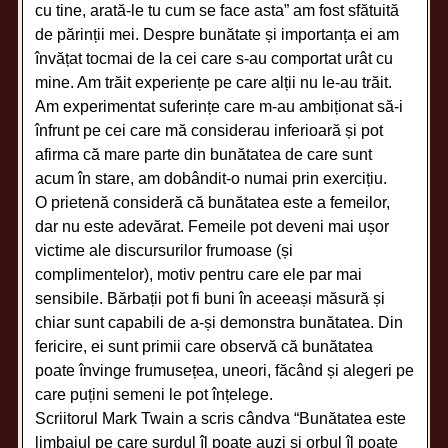
cu tine, arată-le tu cum se face asta” am fost sfătuită
de părinții mei. Despre bunătate și importanța ei am
învățat tocmai de la cei care s-au comportat urât cu
mine. Am trăit experiențe pe care alții nu le-au trăit.
Am experimentat suferințe care m-au ambiționat să-i
înfrunt pe cei care mă considerau inferioară și pot
afirma că mare parte din bunătatea de care sunt
acum în stare, am dobândit-o numai prin exercițiu.
O prietenă consideră că bunătatea este a femeilor,
dar nu este adevărat. Femeile pot deveni mai ușor
victime ale discursurilor frumoase (și
complimentelor), motiv pentru care ele par mai
sensibile. Bărbații pot fi buni în aceeași măsură și
chiar sunt capabili de a-și demonstra bunătatea. Din
fericire, ei sunt primii care observă că bunătatea
poate învinge frumusețea, uneori, făcând și alegeri pe
care puțini semeni le pot înțelege.
Scriitorul Mark Twain a scris cândva “Bunătatea este
limbajul pe care surdul îl poate auzi și orbul îl poate