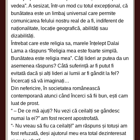
vedea”. A sesizat, într-un mod cu totul excepțional, că
bunătatea este un limbaj universal care permite
comunicarea felului nostru real de a fi, indiferent de
naționalitate, locație geografică, abilități sau
dizabilități.
Întrebat care este religia sa, marele înțelept Dalai
Lama a răspuns “Religia mea este foarte simplă.
Bunătatea este religia mea”. Câți lideri ar putea da un
asemenea răspuns? Câtă suferință ar fi putut fi
evitată dacă și alți lideri ai lumii ar fi gândit la fel?
Încercați să vă imaginați…
Din nefericire, în societatea românească
contemporană atunci când încerci să fii bun, ești cam
luat de prost.
“ – De ce mă ajuți? Nu vezi că ceilalți se gândesc
numai la ei?” am fost recent apostrofată.
“- Nu vreau să fiu ca ceilalți!” am răspuns și totuși am
fost refuzată, deși ajutorul meu era total dezinteresat