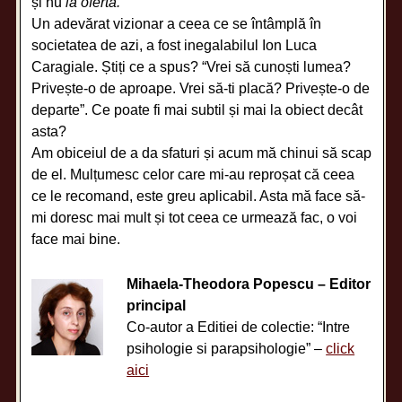
și nu
la ofertă.
Un adevărat vizionar a ceea ce se întâmplă în
societatea de azi, a fost inegalabilul Ion Luca
Caragiale. Știți ce a spus? “Vrei să cunoști lumea?
Privește-o de aproape. Vrei să-ti placă? Privește-o de
departe”. Ce poate fi mai subtil și mai la obiect decât
asta?
Am obiceiul de a da sfaturi și acum mă chinui să scap
de el. Mulțumesc celor care mi-au reproșat că ceea
ce le recomand, este greu aplicabil. Asta mă face să-
mi doresc mai mult și tot ceea ce urmează fac, o voi
face mai bine.
Mihaela-Theodora Popescu – Editor
principal
Co-autor a Editiei de colectie: “Intre
psihologie si parapsihologie” –
click
aici