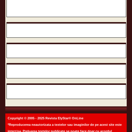
Copyright © 2005 - 2025 Revista ElyStar® OnLine
*Reproducerea neautorizata a textelor sau imaginilor de pe acest site este
interzisa. Preluarea textelor publicate se poate face doar cu acordul