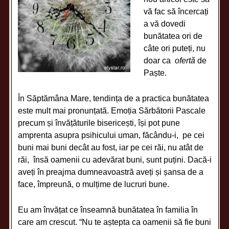
vă fac să încercați
a vă dovedi
bunătatea ori de
câte ori puteți, nu
doar ca
ofertă
de
Paște.
În Săptămâna Mare, tendința de a practica bunătatea
este mult mai pronunțată. Emoția Sărbătorii Pascale
precum și învățăturile bisericești, își pot pune
amprenta asupra psihicului uman, făcându-i, pe cei
buni mai buni decât au fost, iar pe cei răi, nu atât de
răi, însă oamenii cu adevărat buni, sunt puțini. Dacă-i
aveți în preajma dumneavoastră aveți și șansa de a
face, împreună, o mulțime de lucruri bune.
Eu am învățat ce înseamnă bunătatea în familia în
care am crescut. “Nu te aștepta ca oamenii să fie buni