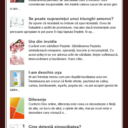
imbatranirea parintilor, iar dificultatile care o insotesc sunt
considerate insuportabile. Am intalnit cateva cazuri de acest gen
si am...
Se poate supraviețui unui triunghi amoros?
Se spune că niciodată nu trebuie să spui niciodată. Greu de
îndeplinit o astfel de promisiune, mai ales dacă insistențele unor
persoane apropiate te pot pune în fața faptului împlinit. N-aș...
Ura din invidie
Curând vom sărbători Paștele. Sărbătoarea Paștelui
simbolizează renaștere, speranță, bucurie și recunoștință. Cu
acest prilej ni se vor adresa urări de sănătate, liniște sufletească,
binecuvântare și bunăstare. Oare câte...
I-am deschis uşa
M-am întrebat mereu cum pot răsplăti bunătatea unui om.
Întotdeauna am crezut că florile oferite, pachetul de cafea,
cartea, bomboanele, eşarfa, poşeta etc. nu pot acoperi gestul de
iubire...
Diferențe
Conform Dex online, diferența este ceea ce deosebește o ființă
de alta, un lucru de altul, o opinie de alta, mai pe scurt este o
deosebire care vizează o...
Cine detestă singurătatea?