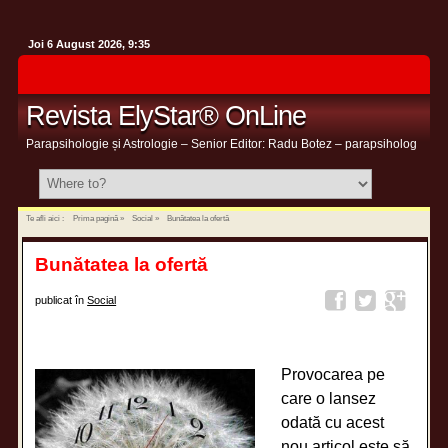
Joi 6 August 2026, 9:35
Revista ElyStar® OnLine
Parapsihologie și Astrologie – Senior Editor: Radu Botez – parapsiholog
Te afli aici :
Prima pagină
»
Social
»
Bunătatea la ofertă
Bunătatea la ofertă
publicat în
Social
Provocarea pe
care o lansez
odată cu acest
nou articol este să