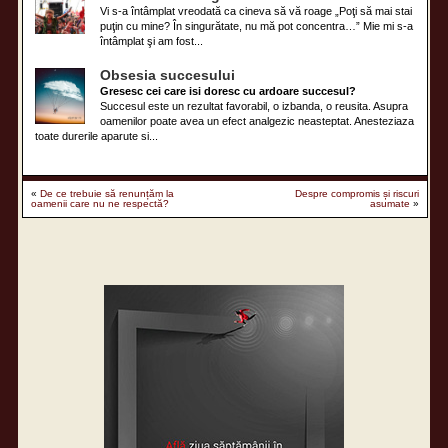
Vi s-a întâmplat vreodată ca cineva să vă roage „Poţi să mai stai
puţin cu mine? În singurătate, nu mă pot concentra…” Mie mi s-a
întâmplat şi am fost...
Obsesia succesului
Gresesc cei care isi doresc cu ardoare succesul?
Succesul este un rezultat favorabil, o izbanda, o reusita. Asupra
oamenilor poate avea un efect analgezic neasteptat. Anesteziaza
toate durerile aparute si...
«
De ce trebuie să renunțăm la
Despre compromis și riscuri
oamenii care nu ne respectă?
asumate
»