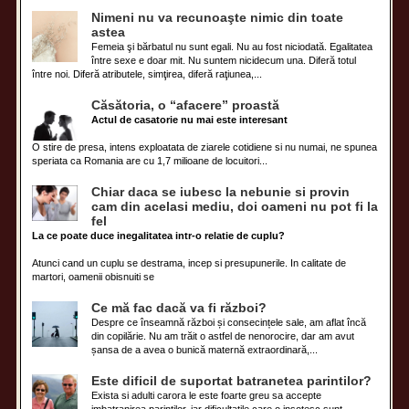
Nimeni nu va recunoaşte nimic din toate
astea
Femeia şi bărbatul nu sunt egali. Nu au fost niciodată. Egalitatea
între sexe e doar mit. Nu suntem nicidecum una. Diferă totul
între noi. Diferă atributele, simţirea, diferă raţiunea,...
Căsătoria, o “afacere” proastă
Actul de casatorie nu mai este interesant
O stire de presa, intens exploatata de ziarele cotidiene si nu numai, ne spunea
speriata ca Romania are cu 1,7 milioane de locuitori...
Chiar daca se iubesc la nebunie si provin
cam din acelasi mediu, doi oameni nu pot fi la
fel
La ce poate duce inegalitatea intr-o relatie de cuplu?
Atunci cand un cuplu se destrama, incep si presupunerile. In calitate de
martori, oamenii obisnuiti se
Ce mă fac dacă va fi război?
Despre ce înseamnă război și consecințele sale, am aflat încă
din copilărie. Nu am trăit o astfel de nenorocire, dar am avut
șansa de a avea o bunică maternă extraordinară,...
Este dificil de suportat batranetea parintilor?
Exista si adulti carora le este foarte greu sa accepte