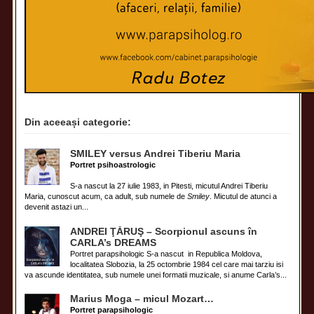
Din aceeași categorie:
SMILEY versus Andrei Tiberiu Maria
Portret psihoastrologic
S-a nascut la 27 iulie 1983, in Pitesti, micutul Andrei Tiberiu
Maria, cunoscut acum, ca adult, sub numele de
Smiley
. Micutul de atunci a
devenit astazi un...
ANDREI ŢĂRUŞ – Scorpionul ascuns în
CARLA’s DREAMS
Portret parapsihologic S-a nascut in Republica Moldova,
localitatea Slobozia, la 25 octombrie 1984 cel care mai tarziu isi
va ascunde identitatea, sub numele unei formatii muzicale, si anume Carla’s...
Marius Moga – micul Mozart…
Portret parapsihologic