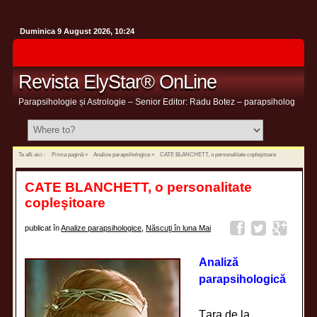
Duminica 9 August 2026, 10:24
Revista ElyStar® OnLine
Parapsihologie și Astrologie – Senior Editor: Radu Botez – parapsiholog
Te afli aici :
Prima pagină
»
Analize parapsihologice
»
CATE BLANCHETT, o personalitate copleşitoare
CATE BLANCHETT, o personalitate
copleşitoare
publicat în
Analize parapsihologice
,
Născuţi în luna Mai
Analiză
parapsihologică
Ţara de la