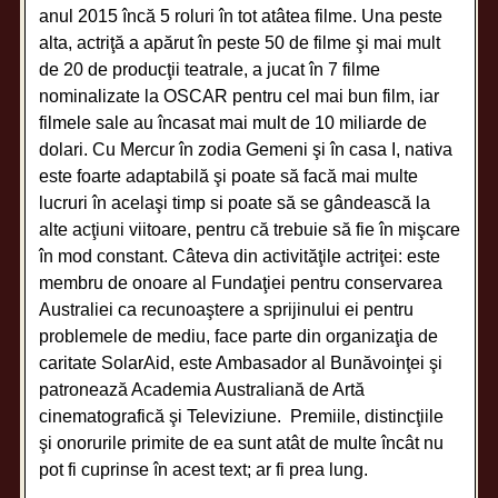
anul 2015 încă 5 roluri în tot atâtea filme. Una peste
alta, actriţă a apărut în peste 50 de filme şi mai mult
de 20 de producţii teatrale, a jucat în 7 filme
nominalizate la OSCAR pentru cel mai bun film, iar
filmele sale au încasat mai mult de 10 miliarde de
dolari. Cu Mercur în zodia Gemeni şi în casa I, nativa
este foarte adaptabilă şi poate să facă mai multe
lucruri în acelaşi timp si poate să se gândească la
alte acţiuni viitoare, pentru că trebuie să fie în mişcare
în mod constant. Câteva din activităţile actriţei: este
membru de onoare al Fundaţiei pentru conservarea
Australiei ca recunoaştere a sprijinului ei pentru
problemele de mediu, face parte din organizaţia de
caritate SolarAid, este Ambasador al Bunăvoinţei şi
patronează Academia Australiană de Artă
cinematografică şi Televiziune. Premiile, distincţiile
şi onorurile primite de ea sunt atât de multe încât nu
pot fi cuprinse în acest text; ar fi prea lung.