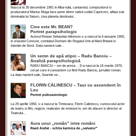
Nascut la 30 decembrie 1981 in Alba-Iulia, cantaretul, compozitorul si
producatorul Marius Moga face parte dintre nativii zodiei Capricorn, aflata sub
dominatia lui Saturn, zisa planeta destinului...
Cine este Mr. BEAN?
Portret parapsihologic
Actorul Rowan Sebastian Atkinson s-a nascut la 6 ianuarie 1955,
in oraselul Consset, comitatul Durham din Regatul Unit al Marii Britanii si
Irlandei de Nord. Data nasterii sale...
Un semn de apă atipic – Radu Banciu –
Analiză parapsihologică
RADU BANCIU – om de presa… S-a nascut la 16 martie 1970,
cel pe care il cunoastem ca fiind Radu Banciu, jurnalist roman.
La data nasterii sale, Soarele se...
FLORIN CĂLINESCU – Taur cu ascendent în
Leu
Portret psihoastrologic
La 29 aprilie 1956, s-a nascut la Timisoara, Florin Calinescu, cunoscutul actor
de teatru si film, regizor, realizator de emisiuni tv, om de afaceri si director al
Teatrului...
Aura unui „român” intre români
Raed Arafat - schita karmica de „salvator”