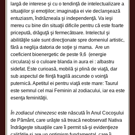
largă de interese şi cu o tendinţă de intelectualizare a
situaţiilor şi emoţiilor; imaginaţia ei vie declanşează
entuziasm, îndrăzneala şi independenţă. Va ieşi
mereu cu bine din situaţii dificile pentru că este foarte
pricepută, drăguţă şi fermecătoare. Intelectul şi
abilităţile sale sunt direcţionate spre domeniul artistic,
fără a neglija datoria de soţie şi mama. Are un
coeficient bioenergetic de peste 9,6 (energie
circulara) si o culoare blanda in aura ei : albastru
sidefat. Este curioasă, mobilă şi plină de viaţă, dar
sub aspectul de fiinţă fragilă ascunde o voinţă
puternică. Apetitul ei pentru viaţă este mare: Taurul
este semnul cel mai Feminin al zodiacului, iar ea este
esenţa feminităţii.
În zodiacul chinezesc
este născută în Anul Cocoşului
de Pământ, care urăşte să treacă neobservat! Nativa
îndrăgeşte situaţiile care îi permit să-şi evidenţieze
calităţile şi are un optimism fundamental, care îi