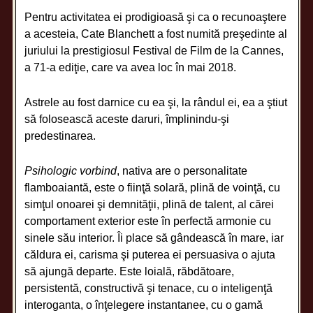
Pentru activitatea ei prodigioasă şi ca o recunoaştere
a acesteia, Cate Blanchett a fost numită preşedinte al
juriului la prestigiosul Festival de Film de la Cannes,
a 71-a ediţie, care va avea loc în mai 2018.
Astrele au fost darnice cu ea şi, la rândul ei, ea a ştiut
să folosească aceste daruri, împlinindu-şi
predestinarea.
Psihologic vorbind
, nativa are o personalitate
flamboaiantă, este o fiinţă solară, plină de voinţă, cu
simţul onoarei şi demnităţii, plină de talent, al cărei
comportament exterior este în perfectă armonie cu
sinele său interior. Îi place să gândească în mare, iar
căldura ei, carisma şi puterea ei persuasiva o ajuta
să ajungă departe. Este loială, răbdătoare,
persistentă, constructivă şi tenace, cu o inteligenţă
interoganta, o înţelegere instantanee, cu o gamă