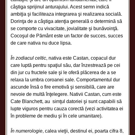
câştiga sprijinul anturajului. Acest semn indică
ambiţia şi faciliteaza integrarea şi realizarea socială.
Dorinţa de a câştiga atenţia generală o determină să
se comporte cu vivacitate, jovialitate şi bunăvoinţă.
Cocoşul de Pământ este un factor de succes, succes
de care nativa nu duce lipsa.
În zodiacul celtic
, nativa este Castan, copacul dur
care luptă pentru spaţiul său, dar înzestrează pe cei
din jur cu fructele sale şi le oferă plăcerea de a se
relaxa la umbra coroanei sale. Comportamentul dur
ascunde însă o fire emotivă şi sensibilă, care are
nevoie de multă înţelegere. Nativii Castan, cum este
Cate Blanchett, au simţul datoriei şi sunt capabili să
lupte viguros pentru cauza corectă (vezi activitatea ei
în probleme de mediu şi în cele umanitare).
În numerologie
, calea vieţii, destinul ei, poarta cifra 8,