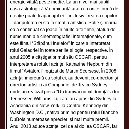
energie vitală peste medie. La un nivel mai subtil,
casa astrologică V dominantă arata ca orice formă de
creaţie poate fi apanajul ei – inclusiv crearea copiilor
– dar puterea ei stă în creaţia artistică. Soţie şi mamă,
ea a continuat să joace în multe alte filme, alături de
nume mari ale cinematografiei internaţionale, cum
este filmul “Stăpânul inelelor” în care a interpretat
rolul Galadriel în toate seriile trilogiei respective. În
anul 2005 a câştigat primul său OSCAR, pentru
interpretarea rolului actriţei Katharine Hepburn din
filmul “Aviatorul” regizat de Martin Scorsese. În 2008,
actriţa, împreună cu soţul ei, au devenit co-directori şi
directori artistici ai Companiei de Teatru Sydney,
unde au realizat piesa “Un tramvai numit dorinţă” a lui
Tennessee Williams, cu care au ajuns din Sydney la
Academia din New York, la Centrul Kennedy din
Washington D.C., nativa primind pentru rolul Blanche
DuBois numeroase aprecieri şi mai multe premii.
Anul 2013 aduce actriţei cel de al doilea OSCAR, iar