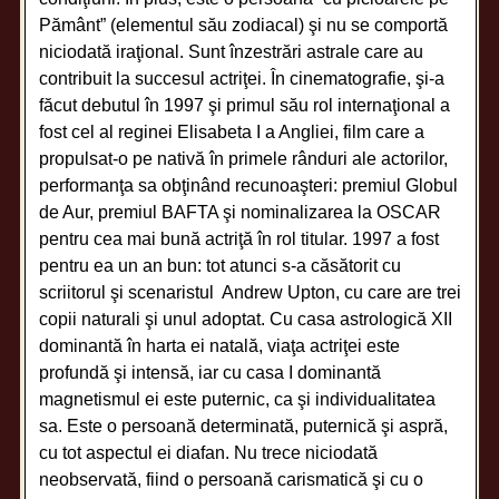
Pământ” (elementul său zodiacal) şi nu se comportă
niciodată iraţional. Sunt înzestrări astrale care au
contribuit la succesul actriţei. În cinematografie, şi-a
făcut debutul în 1997 şi primul său rol internaţional a
fost cel al reginei Elisabeta I a Angliei, film care a
propulsat-o pe nativă în primele rânduri ale actorilor,
performanţa sa obţinând recunoaşteri: premiul Globul
de Aur, premiul BAFTA şi nominalizarea la OSCAR
pentru cea mai bună actriţă în rol titular. 1997 a fost
pentru ea un an bun: tot atunci s-a căsătorit cu
scriitorul şi scenaristul Andrew Upton, cu care are trei
copii naturali şi unul adoptat. Cu casa astrologică XII
dominantă în harta ei natală, viaţa actriţei este
profundă şi intensă, iar cu casa I dominantă
magnetismul ei este puternic, ca şi individualitatea
sa. Este o persoană determinată, puternică şi aspră,
cu tot aspectul ei diafan. Nu trece niciodată
neobservată, fiind o persoană carismatică şi cu o