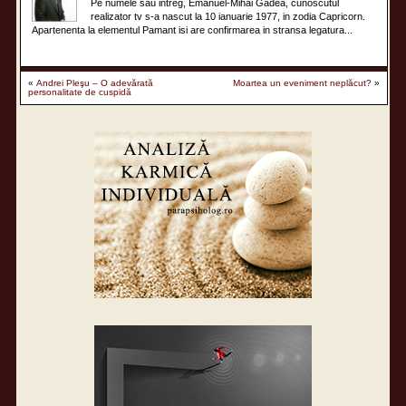
Pe numele sau intreg, Emanuel-Mihai Gâdea, cunoscutul
realizator tv s-a nascut la 10 ianuarie 1977, in zodia Capricorn.
Apartenenta la elementul Pamant isi are confirmarea in stransa legatura...
«
Andrei Pleşu – O adevărată
Moartea un eveniment neplăcut?
»
personalitate de cuspidă