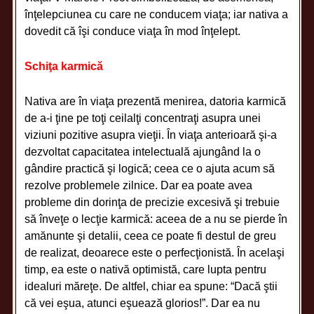
înţelepciunea cu care ne conducem viaţa; iar nativa a
dovedit că îşi conduce viaţa în mod înţelept.
Schiţa karmică
Nativa are în viaţa prezentă menirea, datoria karmică
de a-i ţine pe toţi ceilalţi concentraţi asupra unei
viziuni pozitive asupra vieţii. În viaţa anterioară şi-a
dezvoltat capacitatea intelectuală ajungând la o
gândire practică şi logică; ceea ce o ajuta acum să
rezolve problemele zilnice. Dar ea poate avea
probleme din dorinţa de precizie excesivă şi trebuie
să înveţe o lecţie karmică: aceea de a nu se pierde în
amănunte şi detalii, ceea ce poate fi destul de greu
de realizat, deoarece este o perfecţionistă. În acelaşi
timp, ea este o nativă optimistă, care lupta pentru
idealuri măreţe. De altfel, chiar ea spune: “Dacă ştii
că vei eşua, atunci eşuează glorios!”. Dar ea nu