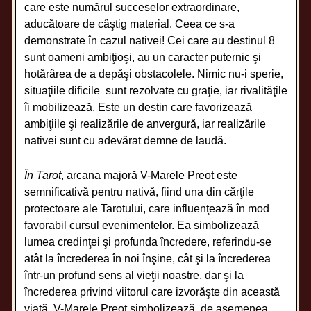
care este numărul succeselor extraordinare,
aducătoare de câştig material. Ceea ce s-a
demonstrate în cazul nativei! Cei care au destinul 8
sunt oameni ambiţioşi, au un caracter puternic şi
hotărârea de a depăşi obstacolele. Nimic nu-i sperie,
situaţiile dificile sunt rezolvate cu graţie, iar rivalităţile
îi mobilizează. Este un destin care favorizează
ambiţiile şi realizările de anvergură, iar realizările
nativei sunt cu adevărat demne de laudă.
În Tarot
, arcana majoră V-Marele Preot este
semnificativă pentru nativă, fiind una din cărţile
protectoare ale Tarotului, care influenţează în mod
favorabil cursul evenimentelor. Ea simbolizează
lumea credinţei şi profunda încredere, referindu-se
atât la încrederea în noi înşine, cât şi la încrederea
într-un profund sens al vieţii noastre, dar şi la
încrederea privind viitorul care izvorăşte din această
viaţă. V-Marele Preot simbolizează, de asemenea,