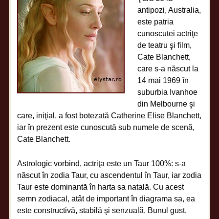
antipozi, Australia,
este patria
cunoscutei actriţe
de teatru şi film,
Cate Blanchett,
care s-a născut la
14 mai 1969 în
suburbia Ivanhoe
din Melbourne şi
care, iniţial, a fost botezată Catherine Elise Blanchett,
iar în prezent este cunoscută sub numele de scenă,
Cate Blanchett.
Astrologic vorbind, actriţa este un Taur 100%: s-a
născut în zodia Taur, cu ascendentul în Taur, iar zodia
Taur este dominantă în harta sa natală. Cu acest
semn zodiacal, atât de important în diagrama sa, ea
este constructivă, stabilă şi senzuală. Bunul gust,