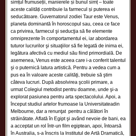
simțul frumuseții, manierele și bunul simț – toate
aceste calități contribuie la farmecul și puterea ei
seducătoare. Guvernatorul zodiei Taur este Venus,
planeta dominantă în horoscopul sau, ceea ce face
ca privirea, farmecul şi seducţia să fie elemente
omniprezente în comportamentul ei, iar abordarea
tuturor lucrurilor şi situaţiilor să fie legată de inima ei,
legătura afectivă cu mediul său fiind primordială. De
asemenea, Venus este aceea care i-a conferit talentul
şi o puternică latura artistică. Pentru a vedea cum a
pus ea în valoare aceste calităţi, trebuie să ştim
câteva lucruri. După absolvirea şcolii primare, a
urmat Colegiul metodist pentru doamne, unde şi-a
explorat pasiunea pentru arta spectacolului. Apoi, a
început studiul artelor frumoase la Universitateadin
Melbourne, dar a renunţat pentru a călători în
străinătate. Aflată în Egipt şi având nevoie de bani, ea
a acceptat un rol într-un film egiptean, apoi, întoarsă
în Australia, s-a înscris la Institutul de Artă Dramatică,