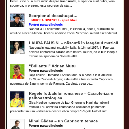
Pentru cine nu a auzit nimic despre Raed Arafat, si sper ca sunt putini, vom
spune ca, in prezent, este secretar de stat...
Scorpionul descătuşat…
...MIRCEA DINESCU - spirit liber
Portret parapsihologic
Nascut la 11 noiembrie 1950, in Slobozia, poetul, publicistul si
omul de afaceri Mircea Dinescu apartine zodiei Scorpion, avand ascendentul...
LAURA PAUSINI – născută în leagănul muzicii
Nascuta in leaganul muzicii – Italia, la 16 mai 1974, in Faenza,
celebra cantareata italiana este nativa Taur si, de la bun inceput
trebuie sa spunem ca Soarele aflat...
“Briliantul” Adrian Mutu
Portret parapsihologic
Deja celebru, fotbalistul Adrian Mutu s-a nascut la 8 ianuarie
1979, in Calinesti-Arges; este astfel situat in zodia Capricorn,
guvernata de Saturn, semn de Pamant, Cardinal, ceea ce...
Regele fotbalului romanesc – Caracterizare
psihoastrologica
Gica Hagi se numeste de fapt Gheorghe Hagi, dar iubitorii
fotbalului nu admit sa-l numeasca alfel decat pe numele
prescurtat sau sa vorbeasca despre el ca despre “Regele Fotbalului”...
Mihai Gâdea – un Capricorn tenace
Portret parapsihologic