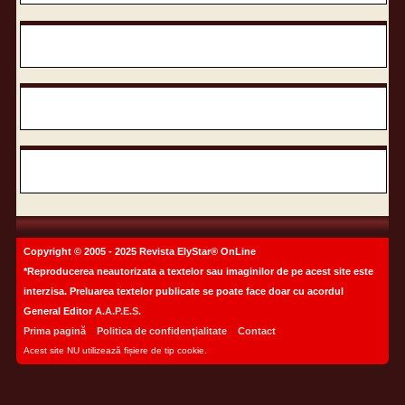
Copyright © 2005 - 2025 Revista ElyStar® OnLine
*Reproducerea neautorizata a textelor sau imaginilor de pe acest site este
interzisa. Preluarea textelor publicate se poate face doar cu acordul
General Editor
A.A.P.E.S.
Prima pagină
Politica de confidenţialitate
Contact
Acest site NU utilizează fișiere de tip cookie.