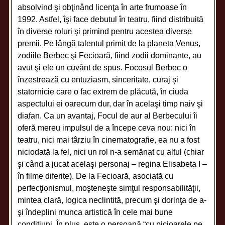
absolvind şi obţinând licenţa în arte frumoase în
1992. Astfel, îşi face debutul în teatru, fiind distribuită
în diverse roluri şi primind pentru acestea diverse
premii. Pe lângă talentul primit de la planeta Venus,
zodiile Berbec şi Fecioară, fiind zodii dominante, au
avut şi ele un cuvânt de spus. Focosul Berbec o
înzestrează cu entuziasm, sinceritate, curaj şi
statornicie care o fac extrem de plăcută, în ciuda
aspectului ei oarecum dur, dar în acelaşi timp naiv şi
diafan. Ca un avantaj, Focul de aur al Berbecului îi
oferă mereu impulsul de a începe ceva nou: nici în
teatru, nici mai târziu în cinematografie, ea nu a fost
niciodată la fel, nici un rol n-a semănat cu altul (chiar
şi când a jucat acelaşi personaj – regina Elisabeta I –
în filme diferite). De la Fecioară, asociată cu
perfecţionismul, moşteneşte simţul responsabilităţii,
mintea clară, logica neclintită, precum şi dorinţa de a-
şi îndeplini munca artistică în cele mai bune
condiţiuni. În plus, este o persoană “cu picioarele pe