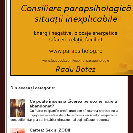
Din aceeași categorie:
Ce poate însemna tăcerea persoanei care a
abandonat?
Cu foarte mulți ani în urmă, credeam că toamna predispune la
îngrijorare și tristețe datorită terminării vacanțelor, respectiv a
concediilor, dar și a schimbărilor climatice mai puțin plăcute: trecerea...
Cartea: Sex şi ZODII