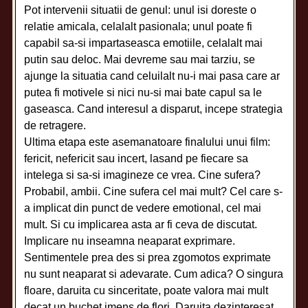
Pot intervenii situatii de genul: unul isi doreste o
relatie amicala, celalalt pasionala; unul poate fi
capabil sa-si impartaseasca emotiile, celalalt mai
putin sau deloc. Mai devreme sau mai tarziu, se
ajunge la situatia cand celuilalt nu-i mai pasa care ar
putea fi motivele si nici nu-si mai bate capul sa le
gaseasca. Cand interesul a disparut, incepe strategia
de retragere.
Ultima etapa este asemanatoare finalului unui film:
fericit, nefericit sau incert, lasand pe fiecare sa
intelega si sa-si imagineze ce vrea. Cine sufera?
Probabil, ambii. Cine sufera cel mai mult? Cel care s-
a implicat din punct de vedere emotional, cel mai
mult. Si cu implicarea asta ar fi ceva de discutat.
Implicare nu inseamna neaparat exprimare.
Sentimentele prea des si prea zgomotos exprimate
nu sunt neaparat si adevarate. Cum adica? O singura
floare, daruita cu sinceritate, poate valora mai mult
decat un buchet imens de flori. Daruita dezinteresat,