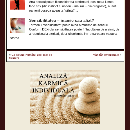
Arta sexului poate fi considerata o stiinta si, desi toata lumea
face sex (din instinct si uneori – mai rar – din dragoste), nu toti
oamenii poseda aceasta “stiinta”,...
Sensibilitatea – inamic sau aliat?
Termenul “sensibilitate” poate avea o multime de sensuri.
Conform DEX-ului sensibilitatea poate fi “facultatea de a simti, de
a reactiona la excitatii, de a-si schimba intr-o oarecare masura,
starea...
«
Ce spune numărul zilei tale de
Vânzări emoţionale
»
naştere