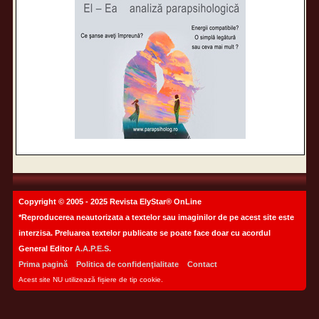
Copyright © 2005 - 2025 Revista ElyStar® OnLine
*Reproducerea neautorizata a textelor sau imaginilor de pe acest site este
interzisa. Preluarea textelor publicate se poate face doar cu acordul
General Editor
A.A.P.E.S.
Prima pagină
Politica de confidenţialitate
Contact
Acest site NU utilizează fișiere de tip cookie.