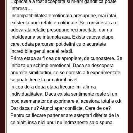
Explicatia a fost acceptata si m-am gandit ca poate
interesa…
Incompatibilitatea emotionala presupune, mai intai,
existenta unei relatii emotionale. Se considera ca o
adevarata relatie presupune reciprocitate, dar nu
intotdeauna se intampla asa. Exista cateva etape,
care, odata parcurse, pot defini cu o acuratete
incredibila genul acelei relatii.
Prima etapa ar fi cea de apropiere, de cunoastere. Se
initiaza un schimb emotional. Daca se descopera
anumite similitudini, ce se doreste a fi experimentate,
se poate trece la urmatorul nivel.
In cea de-a doua etapa fiecare imi afirma
individualitatea. Daca exista sentimente reale si un
mod asemanator de exprimare al acestora, totul e o.k.
Dar daca nu? Atunci apar conflicte. Oare de ce?
Pentru ca fiecare partener are asteptari diferite de la
celalalt, insa nici unul nu indrazneste sa o spuna.