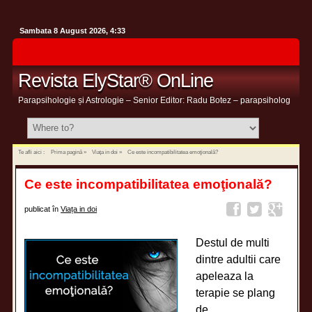
Sambata 8 August 2026, 4:33
Revista ElyStar® OnLine
Parapsihologie și Astrologie – Senior Editor: Radu Botez – parapsiholog
Te afli aici :
Prima pagină
»
Viața in doi
»
Ce este incompatibilitatea emoţională?
Ce este incompatibilitatea emoţională?
publicat în
Viața in doi
Destul de multi
dintre adultii care
apeleaza la
terapie se plang
de