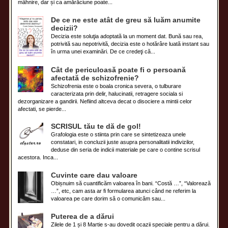
mâhnire, dar și ca amărăciune poate...
De ce ne este atât de greu să luăm anumite
decizii?
Decizia este soluţia adoptată la un moment dat. Bună sau rea,
potrivită sau nepotrivită, decizia este o hotărâre luată instant sau
în urma unei examinări. De ce credeţi că...
Cât de periculoasă poate fi o persoană
afectată de schizofrenie?
Schizofrenia este o boala cronica severa, o tulburare
caracterizata prin delir, halucinatii, retragere sociala si
dezorganizare a gandirii. Nefiind altceva decat o disociere a mintii celor
afectati, se pierde...
SCRISUL tău te dă de gol!
Grafologia este o stiinta prin care se sintetizeaza unele
constatari, in concluzii juste asupra personalitatii indivizilor,
deduse din seria de indicii materiale pe care o contine scrisul
acestora. Inca...
Cuvinte care dau valoare
Obișnuim să cuantificăm valoarea în bani. “Costă …”, “Valorează
…”, etc, cam asta ar fi formularea atunci când ne referim la
valoarea pe care dorim să o comunicăm sau...
Puterea de a dărui
Zilele de 1 și 8 Martie s-au dovedit ocazii speciale pentru a dărui.