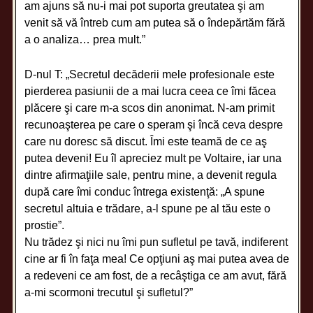
am ajuns să nu-i mai pot suporta greutatea şi am
venit să vă întreb cum am putea să o îndepărtăm fără
a o analiza… prea mult.”
D-nul T: „Secretul decăderii mele profesionale este
pierderea pasiunii de a mai lucra ceea ce îmi făcea
plăcere şi care m-a scos din anonimat. N-am primit
recunoaşterea pe care o speram şi încă ceva despre
care nu doresc să discut. Îmi este teamă de ce aş
putea deveni! Eu îl apreciez mult pe Voltaire, iar una
dintre afirmaţiile sale, pentru mine, a devenit regula
după care îmi conduc întrega existenţă: „A spune
secretul altuia e trădare, a-l spune pe al tău este o
prostie”.
Nu trădez şi nici nu îmi pun sufletul pe tavă, indiferent
cine ar fi în faţa mea! Ce opţiuni aş mai putea avea de
a redeveni ce am fost, de a recâştiga ce am avut, fără
a-mi scormoni trecutul şi sufletul?”