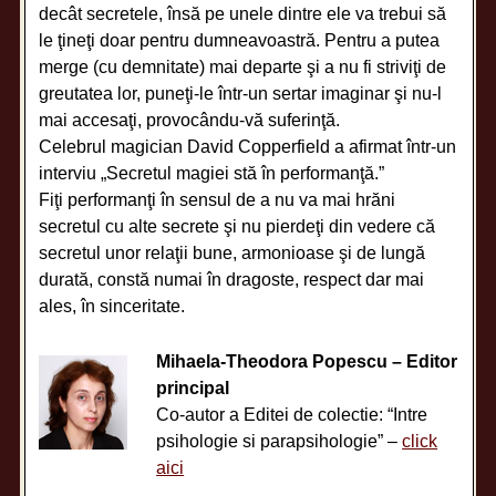
decât secretele, însă pe unele dintre ele va trebui să
le ţineţi doar pentru dumneavoastră. Pentru a putea
merge (cu demnitate) mai departe şi a nu fi striviţi de
greutatea lor, puneţi-le într-un sertar imaginar şi nu-l
mai accesaţi, provocându-vă suferinţă.
Celebrul magician David Copperfield a afirmat într-un
interviu „Secretul magiei stă în performanţă.”
Fiţi performanţi în sensul de a nu va mai hrăni
secretul cu alte secrete şi nu pierdeţi din vedere că
secretul unor relaţii bune, armonioase şi de lungă
durată, constă numai în dragoste, respect dar mai
ales, în sinceritate.
Mihaela-Theodora Popescu – Editor
principal
Co-autor a Editei de colectie: “Intre
psihologie si parapsihologie” –
click
aici