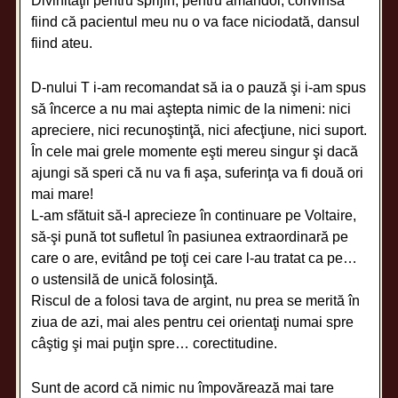
Divinităţii pentru sprijin, pentru amândoi, convinsă
fiind că pacientul meu nu o va face niciodată, dansul
fiind ateu.
D-nului T i-am recomandat să ia o pauză şi i-am spus
să încerce a nu mai aştepta nimic de la nimeni: nici
apreciere, nici recunoştinţă, nici afecţiune, nici suport.
În cele mai grele momente eşti mereu singur şi dacă
ajungi să speri că nu va fi aşa, suferinţa va fi două ori
mai mare!
L-am sfătuit să-l aprecieze în continuare pe Voltaire,
să-şi pună tot sufletul în pasiunea extraordinară pe
care o are, evitând pe toţi cei care l-au tratat ca pe…
o ustensilă de unică folosinţă.
Riscul de a folosi tava de argint, nu prea se merită în
ziua de azi, mai ales pentru cei orientaţi numai spre
câştig şi mai puţin spre… corectitudine.
Sunt de acord că nimic nu împovărează mai tare