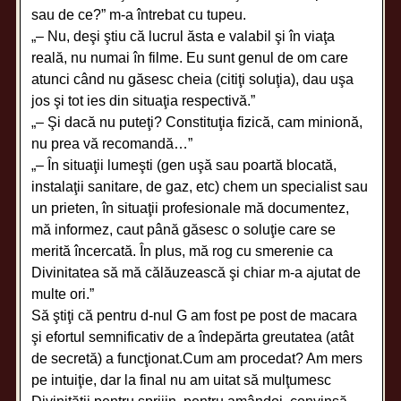
sau de ce?” m-a întrebat cu tupeu.
„– Nu, deşi ştiu că lucrul ăsta e valabil şi în viaţa
reală, nu numai în filme. Eu sunt genul de om care
atunci când nu găsesc cheia (citiţi soluţia), dau uşa
jos şi tot ies din situaţia respectivă.”
„– Şi dacă nu puteţi? Constituţia fizică, cam minionă,
nu prea vă recomandă…”
„– În situaţii lumeşti (gen uşă sau poartă blocată,
instalaţii sanitare, de gaz, etc) chem un specialist sau
un prieten, în situaţii profesionale mă documentez,
mă informez, caut până găsesc o soluţie care se
merită încercată. În plus, mă rog cu smerenie ca
Divinitatea să mă călăuzească şi chiar m-a ajutat de
multe ori.”
Să ştiţi că pentru d-nul G am fost pe post de macara
şi efortul semnificativ de a îndepărta greutatea (atât
de secretă) a funcţionat.Cum am procedat? Am mers
pe intuiţie, dar la final nu am uitat să mulţumesc