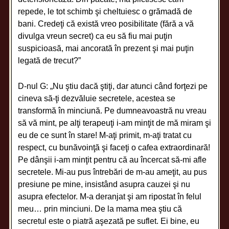
repede, le tot schimb şi cheltuiesc o grămadă de
bani. Credeţi că există vreo posibilitate (fără a vă
divulga vreun secret) ca eu să fiu mai puţin
suspicioasă, mai ancorată în prezent şi mai puţin
legată de trecut?”
D-nul G: „Nu ştiu dacă ştiţi, dar atunci când forţezi pe
cineva să-ţi dezvăluie secretele, acestea se
transformă în minciună. Pe dumneavoastră nu vreau
să vă mint, pe alţi terapeuţi i-am minţit de mă miram şi
eu de ce sunt în stare! M-aţi primit, m-aţi tratat cu
respect, cu bunăvoinţă şi faceţi o cafea extraordinară!
Pe dânşii i-am minţit pentru că au încercat să-mi afle
secretele. Mi-au pus întrebări de m-au ameţit, au pus
presiune pe mine, insistând asupra cauzei şi nu
asupra efectelor. M-a deranjat şi am ripostat în felul
meu… prin minciuni. De la mama mea ştiu că
secretul este o piatră aşezată pe suflet. Ei bine, eu