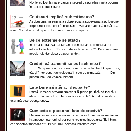
Florile au fost la mare căutare și cred că au adus multă bucurie
în sufletele celor care...
Ce riscuri implică subestimarea?
A subestima înseamnă a subaprecia, a subevalua, a atribui unei
fiinţe, unui lucru, unei împrejurări, o valoare mai mică decât cea
reală. Vom discuta despre subestimare sub trei aspecte...
De ce extremele se atrag?
In urma cu cateva saptamani, la un pahar de limonada, mi s-a
adresat intrebarea “De ce extremele se atrag?”. Pana aici nimic
neobisnuit, dar daca va spun si de...
Credeți că oamenii se pot schimba?
Se spune că, dacă vor, oamenii se schimbă. Despre cum,
cât și în ce sens, vom discuta în cele ce urmează. Din
punctul meu de vedere, nimeni...
Este bine să stăm… deoparte?
Există un vechi proverb tibetan “Fă-ți bine ție, fără să faci rău
altora și fă bine altora, fără să-ți faci rău ție”. Acest proverb nu
exprimă doar esența unei...
Cum este o personalitate depresivă?
Mai ales atunci cand nu s-au vazut de mult timp si se reintalnesc
intamplator, oamenii isi pot pune reciproc intrebarea “Esti bine,
esti sanatos/sanatoasa?”. Pentru unii, aceasta intrebare este...