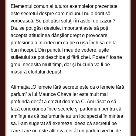
Elementul comun al tuturor exemplelor prezentate
este secretul despre care niciunul nu a dorit să
vorbească. Se pot găsi soluţii în astfel de cazuri?
Da, se pot găsi destule, important este să poţi
accepta atitudinea dânşilor drept o provocare
profesională, nicidecum că pe o uşă închisă de la
bun început. Din punctul meu de vedere, uşile
sufletului se pot deschide şi fără chei. Poate fi foarte
greu, necesita mult timp, dar şi bucuria va fi pe
măsură efortului depus!
Afirmaţia „O femeie fără secrete este ca o femeie fără
parfum” a lui Maurice Chevalier este mult mai
profundă decât a crezut doamna C. Am lăsat-o să
facă conexiunea între secrete şi parfumuri pentru că
am înţeles că parfumurile au un loc special în mintea
sa. I-am sugerat să exerseze ideea că secretul pe
care-l are nu este altceva decât un parfum vechi, de