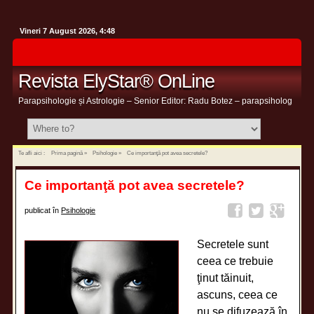
Vineri 7 August 2026, 4:48
Revista ElyStar® OnLine
Parapsihologie și Astrologie – Senior Editor: Radu Botez – parapsiholog
Te afli aici :
Prima pagină
»
Psihologie
»
Ce importanţă pot avea secretele?
Ce importanţă pot avea secretele?
publicat în
Psihologie
Secretele sunt
ceea ce trebuie
ţinut tăinuit,
ascuns, ceea ce
nu se difuzează în