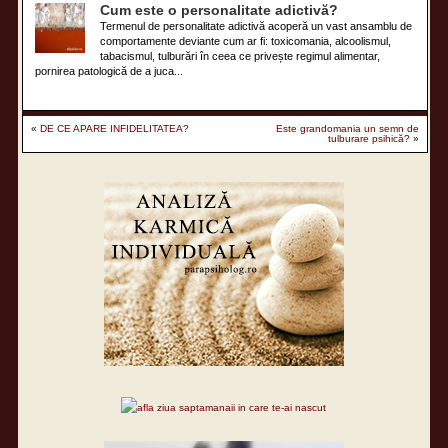
Cum este o personalitate adictivă?
Termenul de personalitate adictivă acoperă un vast ansamblu de
comportamente deviante cum ar fi: toxicomania, alcoolismul,
tabacismul, tulburări în ceea ce privește regimul alimentar,
pornirea patologică de a juca...
«
DE CE APARE INFIDELITATEA?
Este grandomania un semn de
tulburare psihică?
»