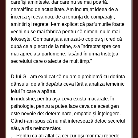
care îşi aminteşte, dar care nu se mai poartă,
nemaifiind de actualitate. Am încurajat ideea de a
încerca şi ceva nou, de a renunţa de comparaţii,
amintiri şi regrete. I-am explicat că parfumurile foarte
vechi nu se mai fabrică pentru că nimeni nu le mai
foloseşte. Comparaţia a amuzat-o copios şi cred că
după ce a plecat de la mine, s-a îndreptat spre cea
mai apreciată parfumerie, lăsând în urma tristeţea
secretului care o afecta de mult timp.”
D-lui G i-am explicat că nu am o problemă cu dorinţa
dânsului de a îndepărta ceva fără a analiza temeinic
felul în care a apărut.
În industrie, pentru aşa ceva există macarale. În
psihologie, pentru a putea face ceva de acest gen
este nevoie de: determinare, empatie şi înţelegere.
Când i-am spus că nu mă interesează deloc secretul
său, a râs neîncrezător.
„– Pentru că aţi aflat că cei curioşi mor mai repede