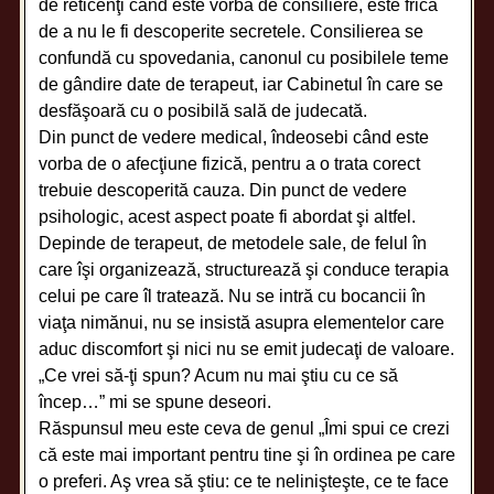
de reticenţi când este vorba de consiliere, este frica
de a nu le fi descoperite secretele. Consilierea se
confundă cu spovedania, canonul cu posibilele teme
de gândire date de terapeut, iar Cabinetul în care se
desfăşoară cu o posibilă sală de judecată.
Din punct de vedere medical, îndeosebi când este
vorba de o afecţiune fizică, pentru a o trata corect
trebuie descoperită cauza. Din punct de vedere
psihologic, acest aspect poate fi abordat şi altfel.
Depinde de terapeut, de metodele sale, de felul în
care îşi organizează, structurează şi conduce terapia
celui pe care îl tratează. Nu se intră cu bocancii în
viaţa nimănui, nu se insistă asupra elementelor care
aduc discomfort şi nici nu se emit judecaţi de valoare.
„Ce vrei să-ţi spun? Acum nu mai ştiu cu ce să
încep…” mi se spune deseori.
Răspunsul meu este ceva de genul „Îmi spui ce crezi
că este mai important pentru tine şi în ordinea pe care
o preferi. Aş vrea să ştiu: ce te nelinişteşte, ce te face