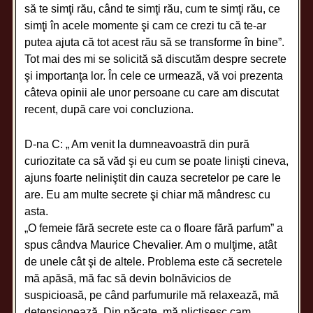
să te simţi rău, când te simţi rău, cum te simţi rău, ce
simţi în acele momente şi cam ce crezi tu că te-ar
putea ajuta că tot acest rău să se transforme în bine”.
Tot mai des mi se solicită să discutăm despre secrete
şi importanţa lor. În cele ce urmează, vă voi prezenta
câteva opinii ale unor persoane cu care am discutat
recent, după care voi concluziona.
D-na C: „ Am venit la dumneavoastră din pură
curiozitate ca să văd şi eu cum se poate linişti cineva,
ajuns foarte neliniştit din cauza secretelor pe care le
are. Eu am multe secrete şi chiar mă mândresc cu
asta.
„O femeie fără secrete este ca o floare fără parfum” a
spus cândva Maurice Chevalier. Am o mulţime, atât
de unele cât şi de altele. Problema este că secretele
mă apăsă, mă fac să devin bolnăvicios de
suspicioasă, pe când parfumurile mă relaxează, mă
detensionează. Din păcate, mă plictisesc cam