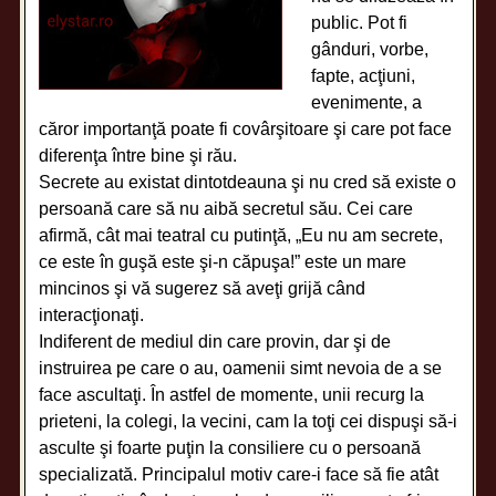
public. Pot fi
gânduri, vorbe,
fapte, acţiuni,
evenimente, a
căror importanţă poate fi covârşitoare şi care pot face
diferenţa între bine şi rău.
Secrete au existat dintotdeauna şi nu cred să existe o
persoană care să nu aibă secretul său. Cei care
afirmă, cât mai teatral cu putinţă, „Eu nu am secrete,
ce este în guşă este şi-n căpuşa!” este un mare
mincinos şi vă sugerez să aveţi grijă când
interacţionaţi.
Indiferent de mediul din care provin, dar şi de
instruirea pe care o au, oamenii simt nevoia de a se
face ascultaţi. În astfel de momente, unii recurg la
prieteni, la colegi, la vecini, cam la toţi cei dispuşi să-i
asculte şi foarte puţin la consiliere cu o persoană
specializată. Principalul motiv care-i face să fie atât