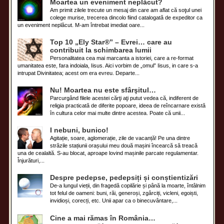
Moartea un eveniment neplăcut?
Am primit zilele trecute un mesaj din care am aflat că soţul unei
colege murise, trecerea dincolo fiind catalogată de expeditor ca
un eveniment neplăcut. M-am întrebat imediat oare...
Top 10 „Ely Star®” – Evrei… care au
contribuit la schimbarea lumii
Personalitatea cea mai marcanta a istoriei, care a re-format
umanitatea este, fara indoiala, Iisus. Aici vorbim de „omul” Iisus, in care s-a
intrupat Divinitatea; acest om era evreu. Departe...
Nu! Moartea nu este sfârşitul…
Parcurgând filele acestei cărţi aţi putut vedea că, indiferent de
religia practicată de diferite popoare, ideea de reîncarnare există
în cultura celor mai multe dintre acestea. Poate că unii...
I nebuni, bunico!
Agitație, soare, aglomerație, zile de vacanță! Pe una dintre
străzile stațiunii orașului meu două mașini încearcă să treacă
una de cealaltă. S-au blocat, aproape lovind mașinile parcate regulamentar.
Înjurături,...
Despre pedepse, pedepsiți și conștientizări
De-a lungul vieții, din fragedă copilărie și până la moarte, întâlnim
tot felul de oameni: buni, răi, generoși, zgârciți, vicleni, egoiști,
invidioși, corecți, etc. Unii apar ca o binecuvântare,...
Cine a mai rămas în România…