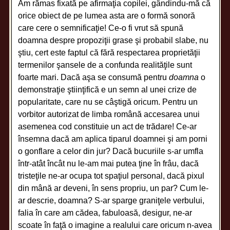
Am rămas fixată pe afirmaţia copilei, gândindu-mă că
orice obiect de pe lumea asta are o formă sonoră
care cere o semnificaţie! Ce-o fi vrut să spună
doamna despre propoziţii grase şi probabil slabe, nu
ştiu, cert este faptul că fără respectarea proprietăţii
termenilor şansele de a confunda realităţile sunt
foarte mari. Dacă aşa se consumă pentru
doamna
o
demonstraţie ştiinţifică e un semn al unei crize de
popularitate, care nu se câştigă oricum. Pentru un
vorbitor autorizat de limba română accesarea unui
asemenea cod constituie un act de trădare! Ce-ar
însemna dacă am aplica tiparul doamnei şi am porni
o gonflare a celor din jur? Dacă bucuriile s-ar umfla
într-atât încât nu le-am mai putea ţine în frâu, dacă
tristeţile ne-ar ocupa tot spaţiul personal, dacă pixul
din mână ar deveni, în sens propriu, un par? Cum le-
ar descrie, doamna? S-ar sparge graniţele verbului,
falia în care am cădea, fabuloasă, desigur, ne-ar
scoate în faţă o imagine a realului care oricum n-avea