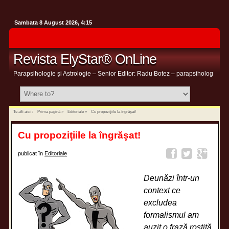
Sambata 8 August 2026, 4:15
Revista ElyStar® OnLine
Parapsihologie și Astrologie – Senior Editor: Radu Botez – parapsiholog
Te afli aici :
Prima pagină
»
Editoriale
»
Cu propoziţiile la îngrăşat!
Cu propoziţiile la îngrăşat!
publicat în
Editoriale
Deunăzi într-un
context ce
excludea
formalismul am
auzit o frază rostită