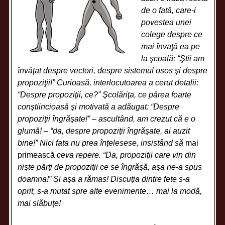
de o fată, care-i
povestea unei
colege despre ce
mai învaţă ea pe
la şcoală: “Ştii am
învăţat despre vectori, despre sistemul osos şi despre
propoziţii!” Curioasă, interlocutoarea a cerut detalii:
“Despre propoziţii, ce?” Şcolăriţa, ce părea foarte
conştiincioasă şi motivată a adăugat: “Despre
propoziţii îngrăşate!” – ascultând, am crezut că e o
glumă! – “da, despre propoziţii îngrăşate, ai auzit
bine!” Nici fata nu prea înţelesese, insistând să
mai
primească
ceva repere. “Da, propoziţii care vin din
nişte părţi de propoziţii ce se îngrăşă,
aşa ne-a spus
doamna!” Şi aşa a rămas! Discuţia dintre fete s-a
oprit, s-a mutat spre alte evenimente… mai la modă,
mai slăbuţe!