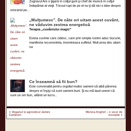
Zugravul Are o ţigară în colţul gurii şi chef de muncă în colţul
îndepărtat al vieţii. Tricoul rupt de pe el nu-ţi dă nici o idee despre
onorariul pe...
„Mulţumesc”. De câte ori uitam acest cuvânt,
ne văduvim zestrea energetică
Terapia „cuvântului magic”
Exista cuvinte care zidesc, care prin simpla rostire aduc bucurie,
manifesta recunostinta, insenineaza sufletul. Mult prea des uitam
sa
Ce înseamnă să fii bun?
Este convenabil pentru orgoliul multor oameni să aibă părerea
despre ei înşişi că sunt oameni buni. Şi eu mă laud uneori că
sunt un om bun, uitând un lucru...
«
Veganul si agnosticul James
Monica Anghel – o voce de
Cameron
exceptie
»