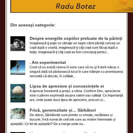
Din aceeași categorie:
Despre energiile copiilor preluate de la părinţi
Imaginează-ţi puţin ce vibraţie se naşte când părinţii concep un
copil după o ceartă, imaginează-ţi câţi copii sunt făcuţi după o
beţie, imaginează-ţi câţi copii au fost concepuţi pentru...
. Am experimentat
Cred că nu există cineva în lume care să nu-şi fi dorit măcar o
singură dată să părăsească locul în care trăieşte cu promisiunea
nerostită că dincolo, în celălalt...
Lipsa de apreciere și consecințele ei
A aprecia înseamnă a prețui, a stima. Conform Dex, aprecierea
este o părere exprimată asupra valorii sau calitații. Ce importanță
are, unde poate duce lipsa de apreciere, precum și...
Frică, generozitate și… Sărbători
De obicei, Sărbătorile sunt primite cu emoție, nerăbdare și
bucurie, însă numai de cei/cele care au motive întemeiate și
așteptări. Ce fel de așteptări? De a merge unde nu...