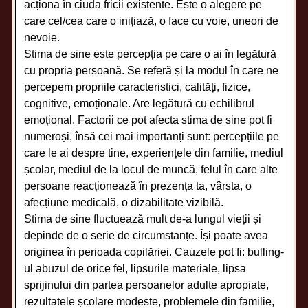
acționa în ciuda fricii existente. Este o alegere pe
care cel/cea care o inițiază, o face cu voie, uneori de
nevoie.
Stima de sine este percepția pe care o ai în legătură
cu propria persoană. Se referă și la modul în care ne
percepem propriile caracteristici, calități, fizice,
cognitive, emoționale. Are legătură cu echilibrul
emoțional. Factorii ce pot afecta stima de sine pot fi
numeroși, însă cei mai importanți sunt: percepțiile pe
care le ai despre tine, experiențele din familie, mediul
școlar, mediul de la locul de muncă, felul în care alte
persoane reacționează în prezența ta, vârsta, o
afecțiune medicală, o dizabilitate vizibilă.
Stima de sine fluctuează mult de-a lungul vieții și
depinde de o serie de circumstanțe. Își poate avea
originea în perioada copilăriei. Cauzele pot fi: bulling-
ul abuzul de orice fel, lipsurile materiale, lipsa
sprijinului din partea persoanelor adulte apropiate,
rezultatele școlare modeste, problemele din familie,