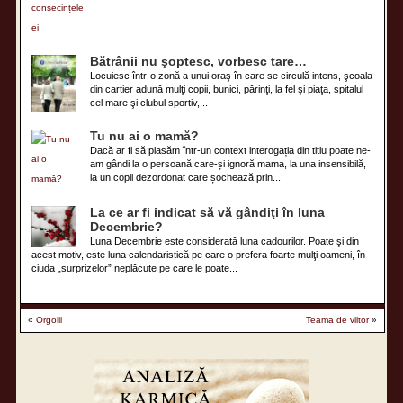
Bătrânii nu şoptesc, vorbesc tare…
Locuiesc într-o zonă a unui oraş în care se circulă intens, şcoala
din cartier adună mulţi copii, bunici, părinţi, la fel şi piaţa, spitalul
cel mare şi clubul sportiv,...
Tu nu ai o mamă?
Dacă ar fi să plasăm într-un context interogația din titlu poate ne-
am gândi la o persoană care-și ignoră mama, la una insensibilă,
la un copil dezordonat care șochează prin...
La ce ar fi indicat să vă gândiţi în luna
Decembrie?
Luna Decembrie este considerată luna cadourilor. Poate şi din
acest motiv, este luna calendaristică pe care o prefera foarte mulţi oameni, în
ciuda „surprizelor” neplăcute pe care le poate...
«
Orgolii
Teama de viitor
»