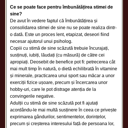
Ce se poate face pentru îmbunătățirea stimei de
sine?
De avut în vedere faptul că îmbunătățirea și
consolidarea stimei de sine nu se poate realiza dintr-
o dată. Este un proces lent, etapizat, deseori fiind
necesar ajutorul unui psiholog.
Copiii cu stimă de sine scăzută trebuie încurajați,
susținuți, iubiți, lăudați (cu măsură) de către cei
apropiați. Deosebit de benefice pot fi: petrecerea cât
mai mult timp în natură, o dietă echilibrată în vitamine
și minerale, practicarea unui sport sau măcar a unor
exerciții fizice ușoare, precum și încercarea unor
hobby-uri, care le pot distrage atenția de la
convingerile negative.
Adulții cu stimă de sine scăzută pot fi ajutați
acordându-le mai multă susținere în ceea ce privește
exprimarea gândurilor, sentimentelor, dorințelor,
precum și creșterea interesului față de persoana lor,