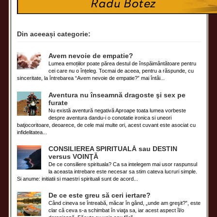
Din aceeași categorie:
Avem nevoie de empatie?
Lumea emoțiilor poate părea destul de înspăimântătoare pentru
cei care nu o înțeleg. Tocmai de aceea, pentru a răspunde, cu
sinceritate, la întrebarea “Avem nevoie de empatie?” mai întâi...
Aventura nu înseamnă dragoste şi sex pe
furate
Nu există aventură negativă Aproape toata lumea vorbeste
despre aventura dandu-i o conotatie ironica si uneori
batjocoritoare, deoarece, de cele mai multe ori, acest cuvant este asociat cu
infidelitatea...
CONSILIEREA SPIRITUALĂ sau DESTIN
versus VOINŢĂ
De ce consiliere spirituala? Ca sa intelegem mai usor raspunsul
la aceasta intrebare este necesar sa stim cateva lucruri simple.
Si anume: initiatii si maestri spirituali sunt de acord...
De ce este greu să ceri iertare?
Când cineva se întreabă, măcar în gând, „unde am greşit?”, este
clar că ceva s-a schimbat în viaţa sa, iar acest aspect îl/o