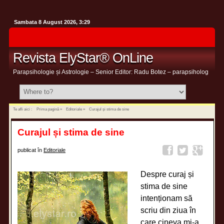
Sambata 8 August 2026, 3:29
Revista ElyStar® OnLine
Parapsihologie și Astrologie – Senior Editor: Radu Botez – parapsiholog
Te afli aici :
Prima pagină
»
Editoriale
»
Curajul și stima de sine
Curajul și stima de sine
publicat în
Editoriale
Despre curaj și
stima de sine
intenționam să
scriu din ziua în
care cineva mi-a