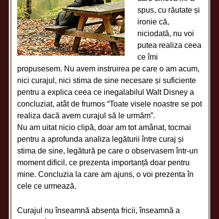
spus, cu răutate și
ironie că,
niciodată, nu voi
putea realiza ceea
ce îmi
propusesem. Nu avem instruirea pe care o am acum,
nici curajul, nici stima de sine necesare și suficiente
pentru a explica ceea ce inegalabilul Walt Disney a
concluziat, atât de frumos “Toate visele noastre se pot
realiza dacă avem curajul să le urmăm”.
Nu am uitat nicio clipă, doar am tot amânat, tocmai
pentru a aprofunda analiza legăturii între curaj și
stima de sine, legătură pe care o observasem într-un
moment dificil, ce prezenta importanță doar pentru
mine. Concluzia la care am ajuns, o voi prezenta în
cele ce urmează.
Curajul nu înseamnă absența fricii, înseamnă a