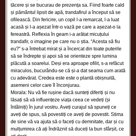
tăcere și se bucurau de prezența sa. Fiind foarte cald
și pământul lipsit de apă, trandafirul a început să se
ofilească. Din fericire, un copil l-a remarcat, l-a luat
acasă și l-a așezat într-o vază pe care a așezat-o la
fereastră. Reflexia în geam i-a arătat micuțului
trandafir, o imagine pe care nu o știa. “Acesta să fiu
eu?” s-a întrebat mirat și a încercat din toate puterile
să se îndrepte și apoi să se orienteze spre lumina
plăcută a soarelui. Deși era aproape ofilit, s-a refăcut
miraculos, bucurându-se că și-a dat seama cum arată
cu adevărat. Credea este este o plantă obișnuită,
asemeni celor care îl înconjurau.
Morala: Nu vă fie rușine dacă sunteți diferiți și nu
lăsați să vă influențeze viața ceea ce vedeți (și
întâlniți) în jurul vostru. Aveți curajul să spuneți ce
aveți de spus, să povestiți ce aveți de povestit. Stima
de sine vă va ajuta să o faceți cu demnitate, dar și cu
mulțumirea că ați îndrăznit să duceți la bun sfârșit, ce