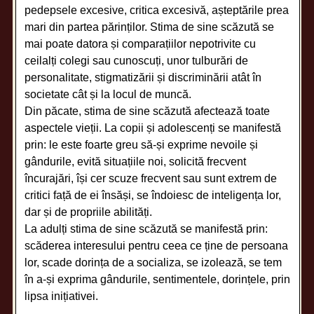
pedepsele excesive, critica excesivă, așteptările prea
mari din partea părinților. Stima de sine scăzută se
mai poate datora și comparațiilor nepotrivite cu
ceilalți colegi sau cunoscuți, unor tulburări de
personalitate, stigmatizării și discriminării atât în
societate cât și la locul de muncă.
Din păcate, stima de sine scăzută afectează toate
aspectele vieții. La copii și adolescenți se manifestă
prin: le este foarte greu să-și exprime nevoile și
gândurile, evită situațiile noi, solicită frecvent
încurajări, își cer scuze frecvent sau sunt extrem de
critici față de ei însăși, se îndoiesc de inteligența lor,
dar și de propriile abilități.
La adulți stima de sine scăzută se manifestă prin:
scăderea interesului pentru ceea ce ține de persoana
lor, scade dorința de a socializa, se izolează, se tem
în a-și exprima gândurile, sentimentele, dorințele, prin
lipsa inițiativei.