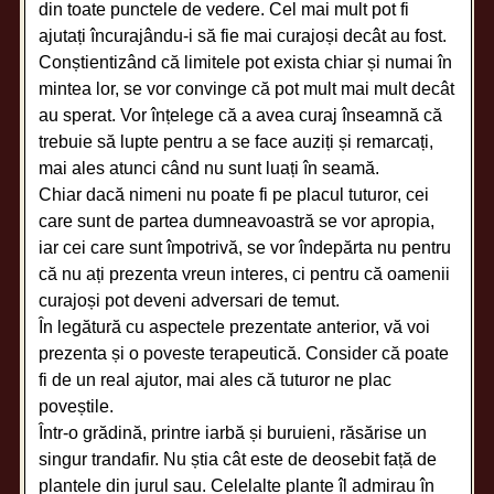
din toate punctele de vedere. Cel mai mult pot fi
ajutați încurajându-i să fie mai curajoși decât au fost.
Conștientizând că limitele pot exista chiar și numai în
mintea lor, se vor convinge că pot mult mai mult decât
au sperat. Vor înțelege că a avea curaj înseamnă că
trebuie să lupte pentru a se face auziți și remarcați,
mai ales atunci când nu sunt luați în seamă.
Chiar dacă nimeni nu poate fi pe placul tuturor, cei
care sunt de partea dumneavoastră se vor apropia,
iar cei care sunt împotrivă, se vor îndepărta nu pentru
că nu ați prezenta vreun interes, ci pentru că oamenii
curajoși pot deveni adversari de temut.
În legătură cu aspectele prezentate anterior, vă voi
prezenta și o poveste terapeutică. Consider că poate
fi de un real ajutor, mai ales că tuturor ne plac
poveștile.
Într-o grădină, printre iarbă și buruieni, răsărise un
singur trandafir. Nu știa cât este de deosebit față de
plantele din jurul sau. Celelalte plante îl admirau în