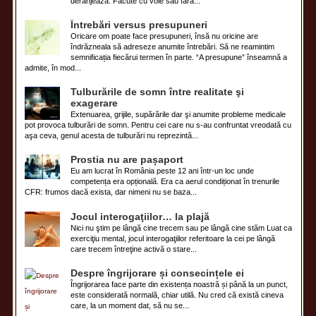
deranjează. Făcute cu voie sau fără...
Întrebări versus presupuneri
Oricare om poate face presupuneri, însă nu oricine are
îndrăzneala să adreseze anumite întrebări. Să ne reamintim
semnificația fiecărui termen în parte. “A presupune” înseamnă a
admite, în mod...
Tulburările de somn între realitate şi
exagerare
Extenuarea, grijile, supărările dar şi anumite probleme medicale
pot provoca tulburări de somn. Pentru cei care nu s-au confruntat vreodată cu
aşa ceva, genul acesta de tulburări nu reprezintă...
Prostia nu are pașaport
Eu am lucrat în România peste 12 ani într-un loc unde
competența era opțională. Era ca aerul condiționat în trenurile
CFR: frumos dacă exista, dar nimeni nu se baza...
Jocul interogaţiilor… la plajă
Nici nu ştim pe lângă cine trecem sau pe lângă cine stăm Luat ca
exerciţiu mental, jocul interogaţiilor referitoare la cei pe lângă
care trecem întreţine activă o stare...
Despre îngrijorare și consecințele ei
Îngrijorarea face parte din existența noastră și până la un punct,
este considerată normală, chiar utilă. Nu cred că există cineva
care, la un moment dat, să nu se...