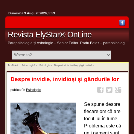
Duminica 9 August 2026, 5:59
Revista ElyStar® OnLine
Parapsihologie și Astrologie – Senior Editor: Radu Botez – parapsiholog
Te afli aici :
Prima pagină
»
Psihologie
»
Despre invidie, invidioși și gândurile lor
Despre invidie, invidioși și gândurile lor
publicat în
Psihologie
Se spune despre
fiecare om că are
locul lui în lume.
Problema este că
unii oameni sunt