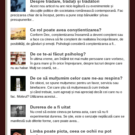
Despre trădare, trădați și trădători
Acest nou articol nu are nicio legătură cu evenimentele și
discuțiile politice din societatea românească contemporană. Fac
precizarea chiar de la început, pentru a pune stop bănuielilor și/sau
presupunerilor...
Ce rol poate avea conștientizarea?
Conform Dex, conștientizarea înseamnă a deveni conștient sau
a face ca cineva să fie conștient de realitatea înconjurătoare, de
posibilități, de gânduri și emoții. Psihologii consideră conștientizarea a fi...
De ce te-ai făcut psiholog?
În ultima vreme, am întâlnit tot mai multe persoane care vorbesc,
în gura mare şi în orice împrejurare, despre lucruri despre care
nu au habar. Mulţi se ceartă, se...
De ce să mulțumim celor care ne-au respins?
De obicei, se spune mulțumesc pentru un favor, serviciu sau
binefacere. Cei care știu să mulțumească cum trebuie
și când trebuie, sunt agreați și mai apreciați decât cei care nu o
fac. Motivul? Utilizarea acestui...
Durerea de a fi uitat
Nu cred să existe cineva pe lumea asta, care să nu fi
experimentat durerea. Se știe, este o senzație neplăcută care se
manifestă sub diferite forme, care poate avea...
Limba poate picta, ceea ce ochii nu pot