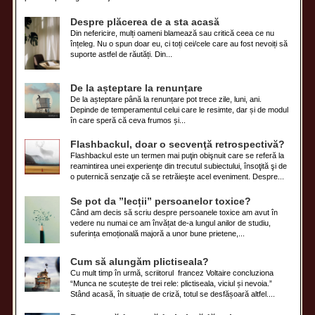
Despre plăcerea de a sta acasă
Din nefericire, mulți oameni blamează sau critică ceea ce nu
înțeleg. Nu o spun doar eu, ci toți cei/cele care au fost nevoiți să
suporte astfel de răutăți. Din...
De la așteptare la renunțare
De la așteptare până la renunțare pot trece zile, luni, ani.
Depinde de temperamentul celui care le resimte, dar și de modul
în care speră că ceva frumos și...
Flashbackul, doar o secvenţă retrospectivă?
Flashbackul este un termen mai puţin obişnuit care se referă la
reamintirea unei experienţe din trecutul subiectului, însoţită şi de
o puternică senzaţie că se retrăieşte acel eveniment. Despre...
Se pot da ”lecții” persoanelor toxice?
Când am decis să scriu despre persoanele toxice am avut în
vedere nu numai ce am învățat de-a lungul anilor de studiu,
suferința emoțională majoră a unor bune prietene,...
Cum să alungăm plictiseala?
Cu mult timp în urmă, scriitorul francez Voltaire concluziona
“Munca ne scutește de trei rele: plictiseala, viciul și nevoia.”
Stând acasă, în situație de criză, totul se desfășoară altfel....