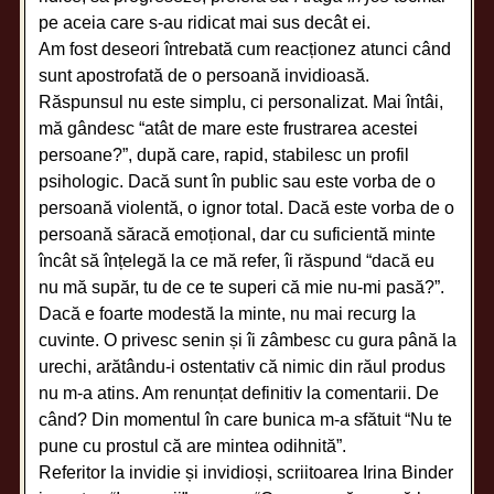
pe aceia care s-au ridicat mai sus decât ei.
Am fost deseori întrebată cum reacționez atunci când
sunt apostrofată de o persoană invidioasă.
Răspunsul nu este simplu, ci personalizat. Mai întâi,
mă gândesc “atât de mare este frustrarea acestei
persoane?”, după care, rapid, stabilesc un profil
psihologic. Dacă sunt în public sau este vorba de o
persoană violentă, o ignor total. Dacă este vorba de o
persoană săracă emoțional, dar cu suficientă minte
încât să înțelegă la ce mă refer, îi răspund “dacă eu
nu mă supăr, tu de ce te superi că mie nu-mi pasă?”.
Dacă e foarte modestă la minte, nu mai recurg la
cuvinte. O privesc senin și îi zâmbesc cu gura până la
urechi, arătându-i ostentativ că nimic din răul produs
nu m-a atins. Am renunțat definitiv la comentarii. De
când? Din momentul în care bunica m-a sfătuit “Nu te
pune cu prostul că are mintea odihnită”.
Referitor la invidie și invidioși, scriitoarea Irina Binder