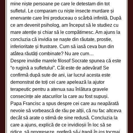
mine niște persoane pe care le detestam din tot
sufletul. Le comparam cu niște insecte murdare și
enervante care îmi produceau o scârbă infinită. După
ce am devenit psiholog, am început să le studiez cu
mare atenție și chiar să le compătimesc. Am ajuns la
concluzia că invidia se naște din răutate, prostie,
inferioritate și frustrare. Cum să iasă ceva bun din
atâtea răutăți combinate? Nu are cum…
Despre invidie marele filosof Socrate spunea că este
“o rugină a sufletului”. Cât este de adevărat! Se
confirmă după sute de ani, iar lucrul acesta este
demonstrat de toți cei care apelează la ajutor
terapeutic pentru a atenua sau înlătura gravele
consecințe ale atacurilor la care au fost supuși.
Papa Francisc a spus despre cei care au neapărată
nevoie să vorbească de rău pe alții, că nu fac altceva
decât să arate o stimă de sine redusă. Concluzia la
care a ajuns, explică de ce invidioșii în loc să se
ridice, să progreseze, preferă
să-i tragă în jos
tocmai