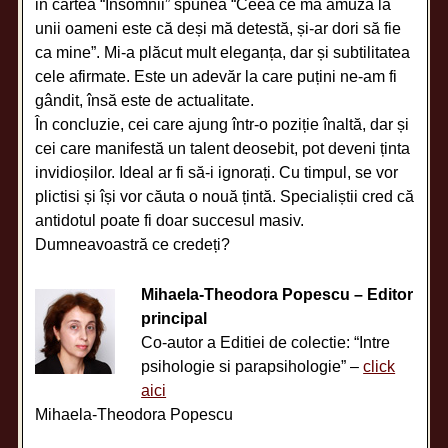
in cartea “Insomnii” spunea “Ceea ce mă amuză la
unii oameni este că deși mă detestă, și-ar dori să fie
ca mine”. Mi-a plăcut mult eleganța, dar și subtilitatea
cele afirmate. Este un adevăr la care puțini ne-am fi
gândit, însă este de actualitate.
În concluzie, cei care ajung într-o poziție înaltă, dar și
cei care manifestă un talent deosebit, pot deveni ținta
invidioșilor. Ideal ar fi să-i ignorați. Cu timpul, se vor
plictisi și își vor căuta o nouă țintă. Specialiștii cred că
antidotul poate fi doar succesul masiv.
Dumneavoastră ce credeți?
Mihaela-Theodora Popescu – Editor
principal
Co-autor a Editiei de colectie: “Intre
psihologie si parapsihologie” –
click
aici
Mihaela-Theodora Popescu