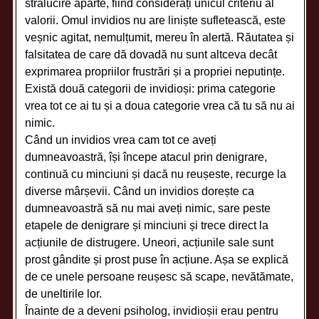
strălucire aparte, fiind considerați unicul criteriu al
valorii. Omul invidios nu are liniște sufletească, este
veșnic agitat, nemulțumit, mereu în alertă. Răutatea și
falsitatea de care dă dovadă nu sunt altceva decât
exprimarea propriilor frustrări și a propriei neputințe.
Există două categorii de invidioși: prima categorie
vrea tot ce ai tu și a doua categorie vrea că tu să nu ai
nimic.
Când un invidios vrea cam tot ce aveți
dumneavoastră, își începe atacul prin denigrare,
continuă cu minciuni și dacă nu reușeste, recurge la
diverse mârșevii. Când un invidios dorește ca
dumneavoastră să nu mai aveți nimic, sare peste
etapele de denigrare și minciuni și trece direct la
acțiunile de distrugere. Uneori, acțiunile sale sunt
prost gândite și prost puse în acțiune. Așa se explică
de ce unele persoane reușesc să scape, nevătămate,
de uneltirile lor.
Înainte de a deveni psiholog, invidioșii erau pentru