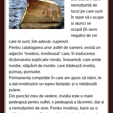
nemulțumiți de
locul pe care sunt
în stare să-l ocupe
și atunci
se
ocupă
(în sens
negativ) de cei
care le sunt, într-adevăr, superiori.
Pentru catalogarea unor astfel de oameni, există un
adjectiv “invidios, invidioasă” care, în traducerea
dicționarului explicativ român, înseamnă: care simte
invidie, stăpânit de invidie, care trădează invidia,
pizmaș, pizmuitor.
Permanenta competiție în care am ajuns să trăim, le-
a dat invidioșilor un tupeu fantastic și o nebănuită
putere.
Din punctul meu de vedere, invidia este o mare
pedeapsă pentru suflet, o pedeapsă a lăcomiei, dar și
a nemulțumirii de sine. Pentru invidioși, banii au o