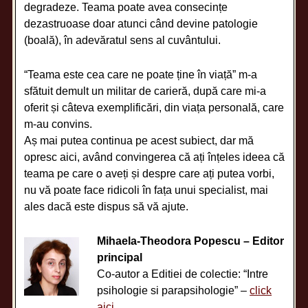
degradeze. Teama poate avea consecințe
dezastruoase doar atunci când devine patologie
(boală), în adevăratul sens al cuvântului.
“Teama este cea care ne poate ține în viață” m-a
sfătuit demult un militar de carieră, după care mi-a
oferit și câteva exemplificări, din viața personală, care
m-au convins.
Aș mai putea continua pe acest subiect, dar mă
opresc aici, având convingerea că ați înțeles ideea că
teama pe care o aveți și despre care ați putea vorbi,
nu vă poate face ridicoli în fața unui specialist, mai
ales dacă este dispus să vă ajute.
Mihaela-Theodora Popescu – Editor
principal
Co-autor a Editiei de colectie: “Intre
psihologie si parapsihologie” –
click
aici