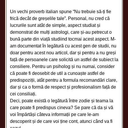
Un vechi proverb italian spune “Nu trebuie să-ți fie
frică decât de greșelile tale”. Personal, nu cred că
lucrurile sunt atât de simple, aspect studiat și
demonstrat de mulți astrologi, care și-au petrecut o
bună parte din viață studiind tocmai acest aspect. M-
am documentat în legătură cu acest gen de studii, nu
doar pentru acest nou articol, dar și pentru a nu greși
față de persoanele care solicită un astfel de subiect la
consiliere. Pentru un psiholog și nu numai, consider
că poate fi deosebit de util a cunoaște astfel de
predispoziții, atât pentru a formula recomandări clare,
dar și ca o formă de respect și profesionalism față de
cei consiliați.
Deci, poate există o legătură între zodie și teama la
care poate fi predispus cineva? Se pare că da și vă
voi împărtăși câteva informații pe care le-am
descoperit și de care voi ține cont, atunci când va fi