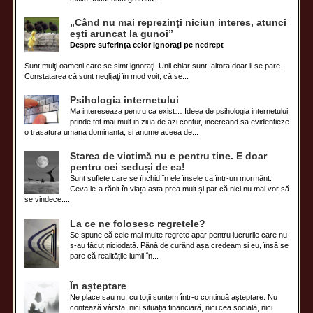
„Când nu mai reprezinţi niciun interes, atunci
eşti aruncat la gunoi”
Despre suferinţa celor ignoraţi pe nedrept
Sunt mulţi oameni care se simt ignoraţi. Unii chiar sunt, altora doar li se pare.
Constatarea că sunt neglijaţi în mod voit, că se...
Psihologia internetului
Ma intereseaza pentru ca exist… Ideea de psihologia internetului
prinde tot mai mult in ziua de azi contur, incercand sa evidentieze
o trasatura umana dominanta, si anume aceea de...
Starea de victimă nu e pentru tine. E doar
pentru cei seduși de ea!
Sunt suflete care se închid în ele însele ca într-un mormânt.
Ceva le-a rănit în viața asta prea mult și par că nici nu mai vor să
se vindece....
La ce ne folosesc regretele?
Se spune că cele mai multe regrete apar pentru lucrurile care nu
s-au făcut niciodată. Până de curând așa credeam și eu, însă se
pare că realitățile lumii în...
În așteptare
Ne place sau nu, cu toții suntem într-o continuă așteptare. Nu
contează vârsta, nici situația financiară, nici cea socială, nici