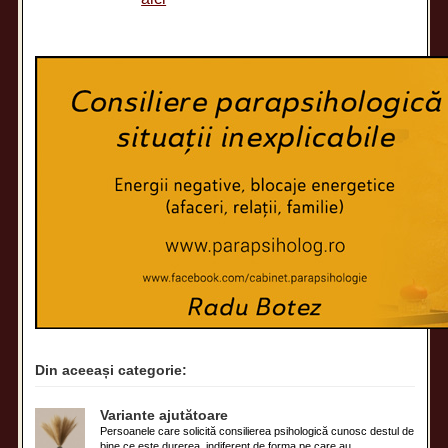
Din aceeași categorie:
Variante ajutătoare
Persoanele care solicită consilierea psihologică cunosc destul de
bine ce este durerea, indiferent de forma pe care au