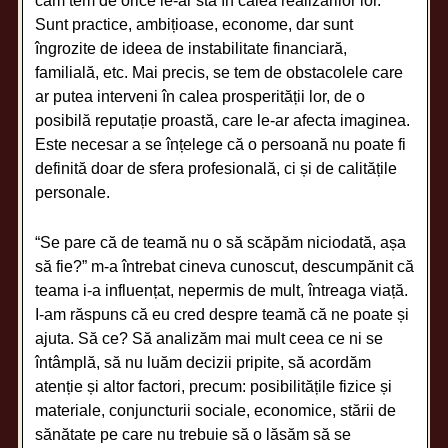
cam tem de orice le-ar sta în calea realizărilor lor.
Sunt practice, ambițioase, econome, dar sunt
îngrozite de ideea de instabilitate financiară,
familială, etc. Mai precis, se tem de obstacolele care
ar putea interveni în calea prosperității lor, de o
posibilă reputație proastă, care le-ar afecta imaginea.
Este necesar a se înțelege că o persoană nu poate fi
definită doar de sfera profesională, ci și de calitățile
personale.
“Se pare că de teamă nu o să scăpăm niciodată, așa
să fie?” m-a întrebat cineva cunoscut, descumpănit că
teama i-a influențat, nepermis de mult, întreaga viață.
I-am răspuns că eu cred despre teamă că ne poate și
ajuta. Să ce? Să analizăm mai mult ceea ce ni se
întâmplă, să nu luăm decizii pripite, să acordăm
atenție și altor factori, precum: posibilitățile fizice și
materiale, conjuncturii sociale, economice, stării de
sănătate pe care nu trebuie să o lăsăm să se