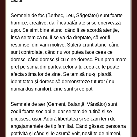
cazul.
Semnele de foc (Berbec, Leu, Săgetător) sunt foarte
harnice, creative, dar încăpățânate și se enervează
ușor. Se simt bine atunci când li se acordă atenție,
însă se tem că nu li se va da dreptate, că vor fi
respinse, din varii motive. Suferă crunt atunci când
sunt controlate, când nu vor putea face ceea ce
doresc, când doresc și cu cine doresc. Pun prea mare
preț pe stima din partea celorlalți, ceea ce le poate
afecta stima lor de sine. Se tem să nu-și piardă
identitatea și doresc să demonstreze tuturor ( nu
numai dușmanilor), cine sunt și ce pot.
Semnele de aer (Gemeni, Balanță, Vărsător) sunt
zodii foarte sociabile, dar se tem de rutină și se
plictisesc ușor. Adoră libertatea și se cam tem de
angajamentele de tip familial. Când găsesc persoana
potrivită și când și le asumă voit, nesilite de nimeni,