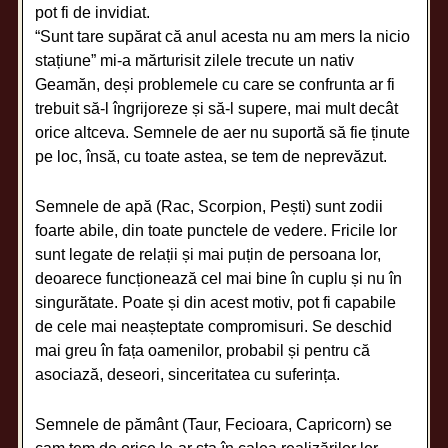
pot fi de invidiat.
“Sunt tare supărat că anul acesta nu am mers la nicio
stațiune” mi-a mărturisit zilele trecute un nativ
Geamăn, deși problemele cu care se confrunta ar fi
trebuit să-l îngrijoreze și să-l supere, mai mult decât
orice altceva. Semnele de aer nu suportă să fie ținute
pe loc, însă, cu toate astea, se tem de neprevăzut.
Semnele de apă (Rac, Scorpion, Pești) sunt zodii
foarte abile, din toate punctele de vedere. Fricile lor
sunt legate de relații și mai puțin de persoana lor,
deoarece funcționează cel mai bine în cuplu și nu în
singurătate. Poate și din acest motiv, pot fi capabile
de cele mai neașteptate compromisuri. Se deschid
mai greu în fața oamenilor, probabil și pentru că
asociază, deseori, sinceritatea cu suferința.
Semnele de pământ (Taur, Fecioara, Capricorn) se