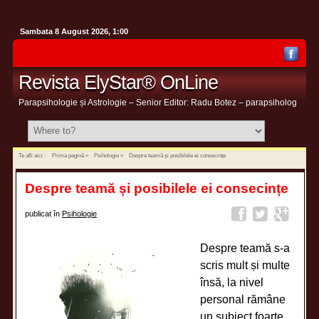
Sambata 8 August 2026, 1:00
Revista ElyStar® OnLine
Parapsihologie și Astrologie – Senior Editor: Radu Botez – parapsiholog
Te afli aici :
Prima pagină
»
Psihologie
»
Despre teamă și posibilele ei consecințe
Despre teamă și posibilele ei consecințe
publicat în
Psihologie
Despre teamă s-a
scris mult și multe
însă, la nivel
personal rămâne
un subiect foarte