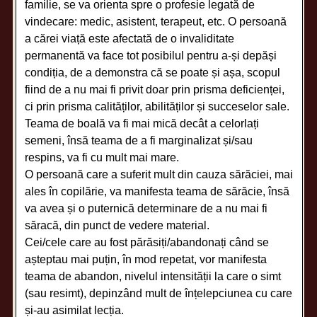
familie, se va orienta spre o profesie legată de
vindecare: medic, asistent, terapeut, etc. O persoană
a cărei viață este afectată de o invaliditate
permanentă va face tot posibilul pentru a-și depăși
condiția, de a demonstra că se poate și așa, scopul
fiind de a nu mai fi privit doar prin prisma deficienței,
ci prin prisma calităților, abilităților și succeselor sale.
Teama de boală va fi mai mică decât a celorlați
semeni, însă teama de a fi marginalizat și/sau
respins, va fi cu mult mai mare.
O persoană care a suferit mult din cauza sărăciei, mai
ales în copilărie, va manifesta teama de sărăcie, însă
va avea și o puternică determinare de a nu mai fi
săracă, din punct de vedere material.
Cei/cele care au fost părăsiți/abandonați când se
așteptau mai puțin, în mod repetat, vor manifesta
teama de abandon, nivelul intensității la care o simt
(sau resimt), depinzând mult de înțelepciunea cu care
și-au asimilat lecția.