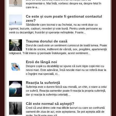
experimentat-o. Mai întâi, vorbesc despre ea, despre felul în
care le-a...
Ce este și cum poate fi gestionat contactul
zero?
Sărbătorile care tocmai s-au încheiat, nu au venit doar cu
zgomot, bucurie, cadouri, revederi și voie bună. Pentru unele persoane au
venit cu dezamăgiri, frustrări și speranțe neîmplinite. Foarte...
Trauma dorului de casă
Dorul de casă este un sentiment cunoscut de toată lumea. Poate
fi trăit de oricine, indiferent de vârstă, sex, pregătire, apartenenţă
religioasă. Trăit intens şi perioade îndelungate, acest sentiment...
Eroii de lângă noi
Despre copiii cu dizabilităţi se spune că sunt nişte copii mici cu
nevoi mari. Este adevărat, însă nevoile mari nu se referă doar la
o îngrijire mai specială, ci...
Reacția la suferință
Suferința este o durere fizică sau morală, un chin, o stare a celui
ce suferă. Reacția oamenilor poate fi reacția la propria suferință,
dar și reacția la suferința celorlalți....
Cât este normal să aștepți?
Cred că unul dintre cele mai dificile lucruri cu care se confruntă
oamenii din ziua de azi, este așteptarea. Se pot aștepta atât de
multe, încât este greu să...