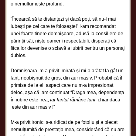
o nemulțumește profund.
“Încearcă să te distanțezi și dacă poți, să nu-l mai
iubești pe cel care te folosește!” i-am recomandat
unei foarte tinere domnișoare, adusă la consiliere de
părinții săi, niște oameni respectabili, disperați că
fiica lor devenise o sclavă a iubirii pentru un personaj
dubios.
Domnișoara m-a privit mirată și mi-a arătat la gât un
lanț, neobișnuit de gros, din aur masiv. Probabil că îl
primise de la el, aspect care nu m-a impresionat
deloc, așa că am continuat “Draga mea, dependența
în iubire este rea,
iar lanțul rămâne lanț
, chiar dacă
este din aur masiv !”
M-a privit ironic, s-a ridicat de pe fotoliu și a plecat
nemulțumită de prestația mea, considerând că nu are