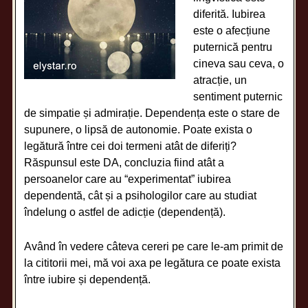
diferită. Iubirea
este o afecțiune
puternică pentru
cineva sau ceva, o
atracție, un
sentiment puternic
de simpatie și admirație. Dependența este o stare de
supunere, o lipsă de autonomie. Poate exista o
legătură între cei doi termeni atât de diferiți?
Răspunsul este DA, concluzia fiind atât a
persoanelor care au “experimentat” iubirea
dependentă, cât și a psihologilor care au studiat
îndelung o astfel de adicție (dependență).
Având în vedere câteva cereri pe care le-am primit de
la cititorii mei, mă voi axa pe legătura ce poate exista
între iubire și dependență.