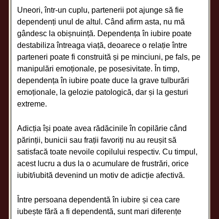
Uneori, într-un cuplu, partenerii pot ajunge să fie
dependenți unul de altul. Când afirm asta, nu mă
gândesc la obișnuință. Dependența în iubire poate
destabiliza întreaga viață, deoarece o relație între
parteneri poate fi construită și pe minciuni, pe fals, pe
manipulări emoționale, pe posesivitate. În timp,
dependența în iubire poate duce la grave tulburări
emoționale, la gelozie patologică, dar și la gesturi
extreme.
Adicția își poate avea rădăcinile în copilărie când
părinții, bunicii sau frații favoriți nu au reușit să
satisfacă toate nevoile copilului respectiv. Cu timpul,
acest lucru a dus la o acumulare de frustrări, orice
iubit/iubită devenind un motiv de adicție afectivă.
Între persoana dependentă în iubire și cea care
iubește fără a fi dependentă, sunt mari diferențe