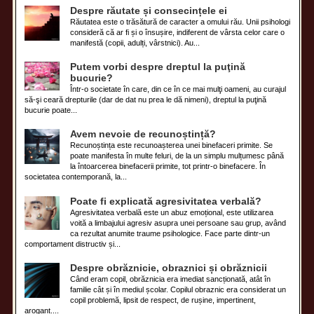
Despre răutate și consecințele ei
Răutatea este o trăsătură de caracter a omului rău. Unii psihologi
consideră că ar fi și o însușire, indiferent de vârsta celor care o
manifestă (copii, adulți, vârstnici). Au...
Putem vorbi despre dreptul la puţină
bucurie?
Într-o societate în care, din ce în ce mai mulţi oameni, au curajul
să-şi ceară drepturile (dar de dat nu prea le dă nimeni), dreptul la puţină
bucurie poate...
Avem nevoie de recunoștință?
Recunoștința este recunoașterea unei binefaceri primite. Se
poate manifesta în multe feluri, de la un simplu mulțumesc până
la întoarcerea binefacerii primite, tot printr-o binefacere. În
societatea contemporană, la...
Poate fi explicată agresivitatea verbală?
Agresivitatea verbală este un abuz emoțional, este utilizarea
voită a limbajului agresiv asupra unei persoane sau grup, având
ca rezultat anumite traume psihologice. Face parte dintr-un
comportament distructiv și...
Despre obrăznicie, obraznici și obrăznicii
Când eram copil, obrăznicia era imediat sancționată, atât în
familie cât și în mediul școlar. Copilul obraznic era considerat un
copil problemă, lipsit de respect, de rușine, impertinent,
arogant....