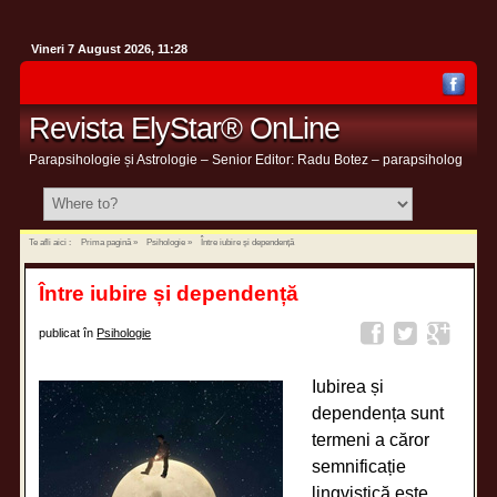
Vineri 7 August 2026, 11:28
Revista ElyStar® OnLine
Parapsihologie și Astrologie – Senior Editor: Radu Botez – parapsiholog
Te afli aici :
Prima pagină
»
Psihologie
»
Între iubire și dependență
Între iubire și dependență
publicat în
Psihologie
Iubirea și
dependența sunt
termeni a căror
semnificație
lingvistică este