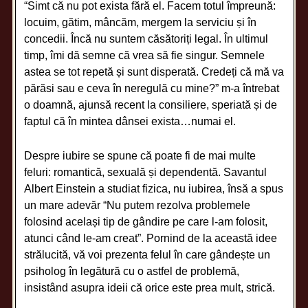
“Simt că nu pot exista fără el. Facem totul împreună:
locuim, gătim, mâncăm, mergem la serviciu și în
concedii. Încă nu suntem căsătoriți legal. În ultimul
timp, îmi dă semne că vrea să fie singur. Semnele
astea se tot repetă și sunt disperată. Credeți că mă va
părăsi sau e ceva în neregulă cu mine?” m-a întrebat
o doamnă, ajunsă recent la consiliere, speriată și de
faptul că în mintea dânsei exista…numai el.
Despre iubire se spune că poate fi de mai multe
feluri: romantică, sexuală și dependentă. Savantul
Albert Einstein a studiat fizica, nu iubirea, însă a spus
un mare adevăr “Nu putem rezolva problemele
folosind același tip de gândire pe care l-am folosit,
atunci când le-am creat”. Pornind de la această idee
strălucită, vă voi prezenta felul în care gândește un
psiholog în legătură cu o astfel de problemă,
insistând asupra ideii că orice este prea mult, strică.