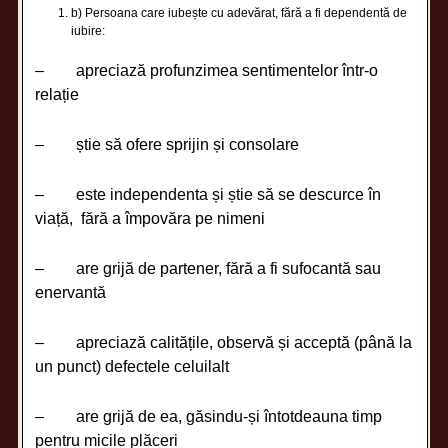
b) Persoana care iubește cu adevărat, fără a fi dependentă de
iubire:
– apreciază profunzimea sentimentelor într-o
relație
– știe să ofere sprijin și consolare
– este independenta și știe să se descurce în
viață, fără a împovăra pe nimeni
– are grijă de partener, fără a fi sufocantă sau
enervantă
– apreciază calitățile, observă și acceptă (până la
un punct) defectele celuilalt
– are grijă de ea, găsindu-și întotdeauna timp
pentru micile plăceri