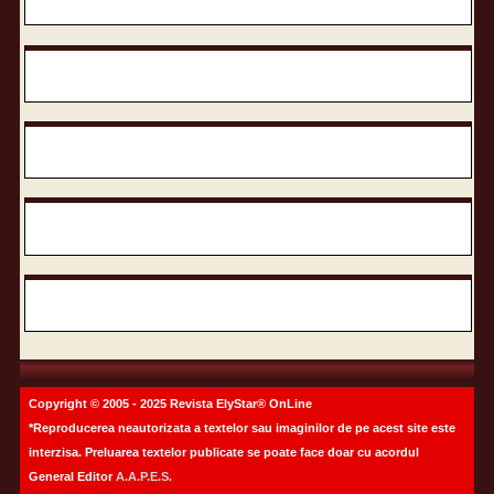
Copyright © 2005 - 2025 Revista ElyStar® OnLine
*Reproducerea neautorizata a textelor sau imaginilor de pe acest site este
interzisa. Preluarea textelor publicate se poate face doar cu acordul
General Editor
A.A.P.E.S.