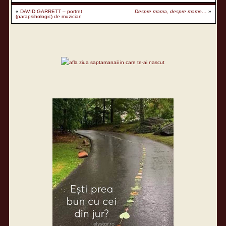
«
DAVID GARRETT – portret
Despre mama, despre mame…
»
(parapsihologic) de muzician