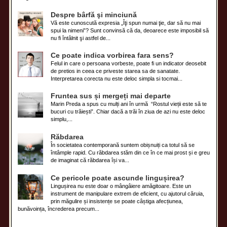
Despre bârfă şi minciună
Vă este cunoscută expresia „Îţi spun numai ţie, dar să nu mai
spui la nimeni”? Sunt convinsă că da, deoarece este imposibil să
nu fi întâlnit şi astfel de...
Ce poate indica vorbirea fara sens?
Felul in care o persoana vorbeste, poate fi un indicator deosebit
de pretios in ceea ce priveste starea sa de sanatate.
Interpretarea corecta nu este deloc simpla si tocmai...
Fruntea sus și mergeți mai departe
Marin Preda a spus cu mulți ani în urmă “Rostul vieții este să te
bucuri cu trăiești”. Chiar dacă a trăi în ziua de azi nu este deloc
simplu,...
Răbdarea
În societatea contemporană suntem obișnuiți ca totul să se
întâmple rapid. Cu răbdarea stăm din ce în ce mai prost și e greu
de imaginat că răbdarea își va...
Ce pericole poate ascunde lingușirea?
Lingușirea nu este doar o mângâiere amăgitoare. Este un
instrument de manipulare extrem de eficient, cu ajutorul căruia,
prin măgulire și insistențe se poate câștiga afecțiunea,
bunăvoința, încrederea precum...