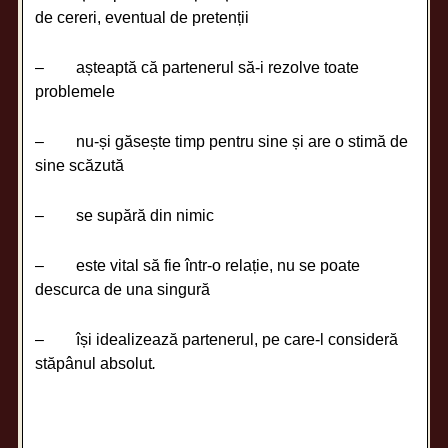
de cereri, eventual de pretenții
– așteaptă că partenerul să-i rezolve toate
problemele
– nu-și găsește timp pentru sine și are o stimă de
sine scăzută
– se supără din nimic
– este vital să fie într-o relație, nu se poate
descurca de una singură
– își idealizează partenerul, pe care-l consideră
stăpânul absolut
.