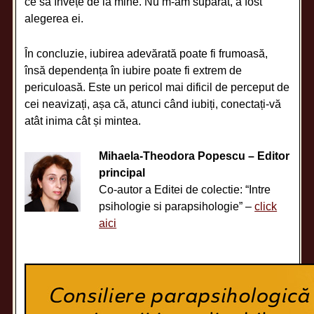
ce să învețe de la mine. Nu m-am supărat, a fost
alegerea ei.
În concluzie, iubirea adevărată poate fi frumoasă,
însă dependența în iubire poate fi extrem de
periculoasă. Este un pericol mai dificil de perceput de
cei neavizați, așa că, atunci când iubiți, conectați-vă
atât inima cât și mintea.
Mihaela-Theodora Popescu – Editor
principal
Co-autor a Editei de colectie: “Intre
psihologie si parapsihologie” –
click
aici