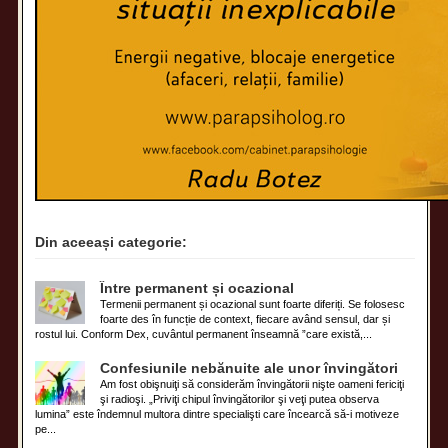
Din aceeași categorie:
Între permanent și ocazional
Termenii permanent și ocazional sunt foarte diferiți. Se folosesc
foarte des în funcție de context, fiecare având sensul, dar și
rostul lui. Conform Dex, cuvântul permanent înseamnă ”care există,...
Confesiunile nebănuite ale unor învingători
Am fost obişnuiţi să considerăm învingătorii nişte oameni fericiţi
şi radioşi. „Priviţi chipul învingătorilor şi veţi putea observa
lumina” este îndemnul multora dintre specialişti care încearcă să-i motiveze
pe...