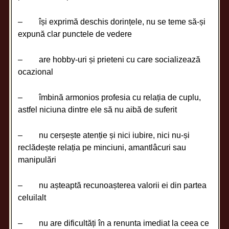
– își exprimă deschis dorințele, nu se teme să-și
expună clar punctele de vedere
– are hobby-uri și prieteni cu care socializează
ocazional
– îmbină armonios profesia cu relația de cuplu,
astfel niciuna dintre ele să nu aibă de suferit
– nu cerșește atenție și nici iubire, nici nu-și
reclădește relația pe minciuni, amantlâcuri sau
manipulări
– nu așteaptă recunoașterea valorii ei din partea
celuilalt
– nu are dificultăți în a renunta imediat la ceea ce