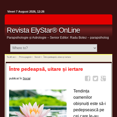
Vineri 7 August 2026, 12:26
Revista ElyStar® OnLine
Parapsihologie și Astrologie – Senior Editor: Radu Botez – parapsiholog
Te afli aici :
Prima pagină
»
Social
»
Între pedeapsă, uitare și iertare
Între pedeapsă, uitare și iertare
publicat în
Social
Tendința
oamenilor
obișnuiți este să-i
pedepsească pe
cei care le-au