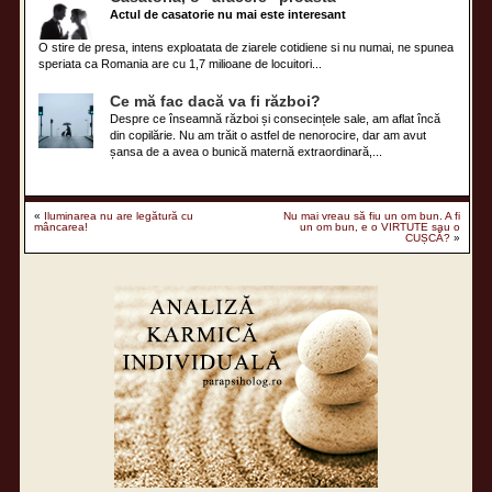
Actul de casatorie nu mai este interesant
O stire de presa, intens exploatata de ziarele cotidiene si nu numai, ne spunea
speriata ca Romania are cu 1,7 milioane de locuitori...
Ce mă fac dacă va fi război?
Despre ce înseamnă război și consecințele sale, am aflat încă
din copilărie. Nu am trăit o astfel de nenorocire, dar am avut
șansa de a avea o bunică maternă extraordinară,...
«
Iluminarea nu are legătură cu
Nu mai vreau să fiu un om bun. A fi
mâncarea!
un om bun, e o VIRTUTE sau o
CUȘCĂ?
»