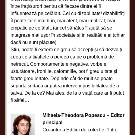
între frați/surori pentru că fiecare dintre ei îl
influențează pe celălalt. Cel cu dizabilitate/ dizabilități
îl poate face mai bun, mai atent, mai implicat, mai
empatic pe celălalt, iar cel sănătos îl ajută să se
integreze mai ușor în societate și în realitățile ei (chiar
dacă nu sunt plăcute).
Știu, poate fi extrem de greu să accepți și să dezvolți
ceea ce alții/altele o percep ca pe o problemă de
netrecut. Comportamentele negative, vorbele
usturătoare, ironiile, calomniile, pot fi greu uitate și
foarte greu iertate. Depinde cât de mult se poate
suporta și dacă ar putea interveni posibilitatea de a
salva. De la ce? Mai ales, de la o viață care ar fi putut
fi altfel…
Mihaela-Theodora Popescu – Editor
principal
Co-autor a Editiei de colectie: “Intre