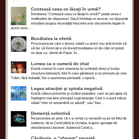
Contează ceea ce lăsați în urmă?
Întrebarea ”Contează ceea ce lăsați în urmă?” poate avea o
multitudine de răspunsuri. Dacă întrebați un avocat, va răspunde
insistând asupra necesității întocmirii unor documente legale în
acest sens....
Bunătatea la ofertă
Provocarea pe care o lansez odată cu acest nou articol este să
vă fac să încercați a vă dovedi bunătatea ori de câte ori puteți,
nu doar ca ofertă de Paște. În...
Lumea ca o cameră de chat
Există vremuri în care omenirea își schimbă ritmul și însăși
structura interioară, felul în care gândește și se privește pe sine.
Trăim, fără îndoială, într-o asemenea perioadă: o epocă...
Legea atracţiei şi spirala negativă
Există câteva proverbe şi zicători populare, care ne pot ajuta să
înţelegem mai bine principiul Legii atracţiei. Cine n-a auzit măcar
odată “cine se aseamănă se adună”, sau “ban...
Demență colectivă
Îmi povestea un amic că s-a certat cu nevastă-sa pe tot felul de
subiecte, de la Covid până la Ucraina. A ajuns aproape de
destrămarea căsniciei. Subiectul Covid a...
Căsătoria, o “afacere” proastă