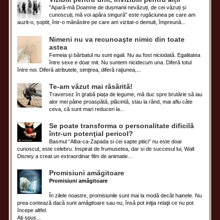
”Apară-mă Doamne de dușmanii nevăzuți, de cei văzuți și
cunoscuți, mă voi apăra singură” este rugăciunea pe care am
auzit-o, șoptit, într-o mănăstire pe care am vizitat-o demult, împreună...
Nimeni nu va recunoaşte nimic din toate
astea
Femeia şi bărbatul nu sunt egali. Nu au fost niciodată. Egalitatea
între sexe e doar mit. Nu suntem nicidecum una. Diferă totul
între noi. Diferă atributele, simţirea, diferă raţiunea,...
Te-am văzut mai răsărită!
Traversez în grabă piața de legume, mă duc spre brutărie să iau
alor mei pâine proaspătă, plăcintă, stau la rând, mai aflu câte
ceva, că sunt mari reduceri la...
Se poate transforma o personalitate dificilă
într-un potenţial pericol?
Basmul “Alba-ca-Zapada si cei sapte pitici” nu este doar
cunoscut, este celebru. Inspirat de frumusetea, dar si de succesul lui, Walt
Disney a creat un extraordinar film de animatie...
Promisiuni amăgitoare
Promisiuni amăgitoare
În zilele noastre, promisiunile sunt mai la modă decât hainele. Nu
prea contează dacă sunt amăgitoare sau nu, însă pot iniţia relaţii ce nu pot
începe altfel.
Aţi spus...