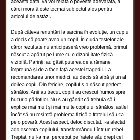
această dată, vă voi relata o poveste adevărată, a
cărei morală este tocmai subiectul ales pentru
articolul de astăzi.
După câteva renunțări la sarcina în evoluție, un cuplu
a decis că poate avea un copil. În ciuda testelor ale
căror rezultate nu anticipaseră vreo problemă, primul
născut a apărut pe lume cu o dizabilitate fizică
vizibilă. Parinții au găsit puterea de a rămâne
împreună și de a face față acestei tragedii. La
recomandarea unor medici, au decis să aibă și un al
doilea copil. Din fericire, copilul s-a născut perfect
sănătos. Anii au trecut, copiii au crescut frumos spre
bucuria părinților. Nu s-au gândit că trebuia să-i
explice mai mult și mai multe copilului sănătos, astfel
încât să nu resimtă problema fizică a fratelui său ca
pe o povară. Acest aspect, deloc discutat, i-a afectat
adolescența copilului, transformându-l într-un rebel.
Treptat, nu l-a mai perceput pe fratele său drept cel