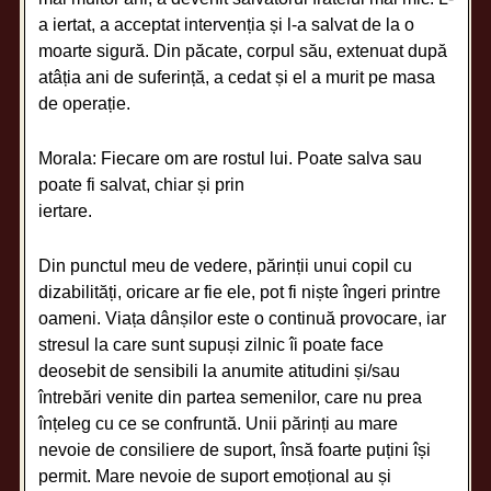
a iertat, a acceptat intervenția și l-a salvat de la o
moarte sigură. Din păcate, corpul său, extenuat după
atâția ani de suferință, a cedat și el a murit pe masa
de operație.
Morala: Fiecare om are rostul lui. Poate salva sau
poate fi salvat, chiar și prin
iertare.
Din punctul meu de vedere, părinții unui copil cu
dizabilități, oricare ar fie ele, pot fi niște îngeri printre
oameni. Viața dânșilor este o continuă provocare, iar
stresul la care sunt supuși zilnic îi poate face
deosebit de sensibili la anumite atitudini și/sau
întrebări venite din partea semenilor, care nu prea
înțeleg cu ce se confruntă. Unii părinți au mare
nevoie de consiliere de suport, însă foarte puțini își
permit. Mare nevoie de suport emoțional au și