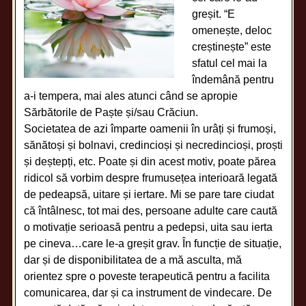
greșit. “E
omenește, deloc
creștinește” este
sfatul cel mai la
îndemână pentru
a-i tempera, mai ales atunci când se apropie
Sărbătorile de Paște și/sau Crăciun.
Societatea de azi împarte oamenii în urâți și frumoși,
sănătoși și bolnavi, credincioși și necredincioși, proști
și deștepți, etc. Poate și din acest motiv, poate părea
ridicol să vorbim despre frumusețea interioară legată
de pedeapsă, uitare și iertare. Mi se pare tare ciudat
că întâlnesc, tot mai des, persoane adulte care caută
o motivație serioasă pentru a pedepsi, uita sau ierta
pe cineva…care le-a greșit grav. În funcție de situație,
dar și de disponibilitatea de a mă asculta, mă
orientez spre o poveste terapeutică pentru a facilita
comunicarea, dar și ca instrument de vindecare. De