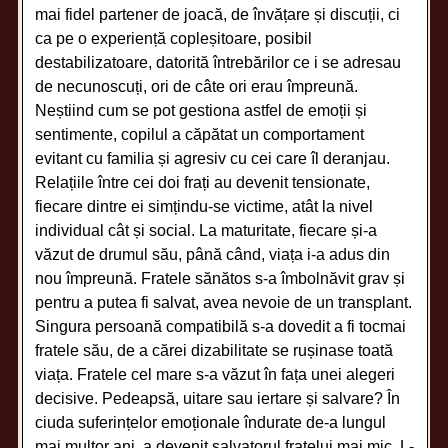
mai fidel partener de joacă, de învățare și discuții, ci
ca pe o experiență copleșitoare, posibil
destabilizatoare, datorită întrebărilor ce i se adresau
de necunoscuți, ori de câte ori erau împreună.
Neștiind cum se pot gestiona astfel de emoții și
sentimente, copilul a căpătat un comportament
evitant cu familia și agresiv cu cei care îl deranjau.
Relațiile între cei doi frați au devenit tensionate,
fiecare dintre ei simțindu-se victime, atât la nivel
individual cât și social. La maturitate, fiecare și-a
văzut de drumul său, până când, viața i-a adus din
nou împreună. Fratele sănătos s-a îmbolnăvit grav și
pentru a putea fi salvat, avea nevoie de un transplant.
Singura persoană compatibilă s-a dovedit a fi tocmai
fratele său, de a cărei dizabilitate se rușinase toată
viața. Fratele cel mare s-a văzut în fața unei alegeri
decisive. Pedeapsă, uitare sau iertare și salvare? În
ciuda suferințelor emoționale îndurate de-a lungul
mai multor ani, a devenit salvatorul fratelui mai mic. L-