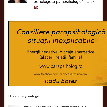
psihologie si parapsihologie” –
click
aici
Din aceeași categorie:
Vizibili pentru unii, invizibili pentru alții