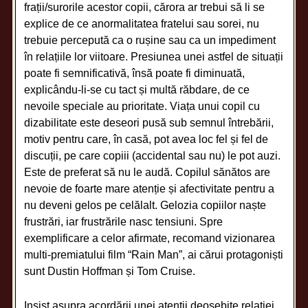
frații/surorile acestor copii, cărora ar trebui să li se
explice de ce anormalitatea fratelui sau sorei, nu
trebuie percepută ca o rușine sau ca un impediment
în relațiile lor viitoare. Presiunea unei astfel de situații
poate fi semnificativă, însă poate fi diminuată,
explicându-li-se cu tact și multă răbdare, de ce
nevoile speciale au prioritate. Viața unui copil cu
dizabilitate este deseori pusă sub semnul întrebării,
motiv pentru care, în casă, pot avea loc fel și fel de
discuții, pe care copiii (accidental sau nu) le pot auzi.
Este de preferat să nu le audă. Copilul sănătos are
nevoie de foarte mare atenție și afectivitate pentru a
nu deveni gelos pe celălalt. Gelozia copiilor naște
frustrări, iar frustrările nasc tensiuni. Spre
exemplificare a celor afirmate, recomand vizionarea
multi-premiatului film “Rain Man”, ai cărui protagoniști
sunt Dustin Hoffman și Tom Cruise.
Insist asupra acordării unei atenții deosebite relației