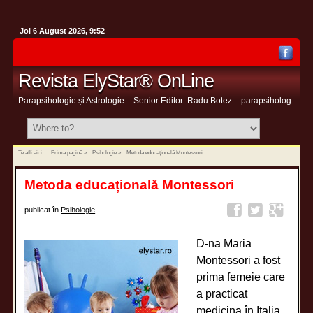
Joi 6 August 2026, 9:52
Revista ElyStar® OnLine
Parapsihologie și Astrologie – Senior Editor: Radu Botez – parapsiholog
Te afli aici :
Prima pagină
»
Psihologie
»
Metoda educațională Montessori
Metoda educațională Montessori
publicat în
Psihologie
D-na Maria
Montessori a fost
prima femeie care
a practicat
medicina în Italia,