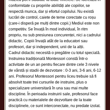
conformitate cu propriile abilități ale copiilor, se
respectă munca, dar și efortul copilului. Nu există
lucrări de control, caiete de teme corectate cu roșu
(care-i disperă pe mulți dintre copii.) Mediul este non
competitiv. Se învață în mod individual, în ritm
propriu, nu sub presiunea concurenței, nici a cadrului
didactic. Copiii învață atât de la educatori sau
profesori, dar și independent, unii de la alții.
Cadrul didactic necesită o pregătire cu totul specială.
Instruirea tradițională Montessori constă într-o
activitate de un an pentru fiecare dintre cele 3 nivele
de vârstă și stadii de dezvotare : 0-3 ani, 3-6 ani, 6-12
ani. Profesorul Montessori pentru liceu trebuie să fi
absolvit toate trei cursurile de instruire, plus o
specializare universitară în una sau mai multe
discipline. În perioada instruirii sale, profesorul face
practică cu materialele de dezvoltare de la toate
disciplinele, ce sunt interconectate, nu predate izolat.