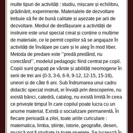
multe tipuri de activități : studiu, mișcare și echilibru,
grădinărit, experimente. Materialele de dezvoltare
trebuie să fie de bună calitate și așezate pe arii de
dezvoltare. Mediul de desfășurare a activității de
instruire este unul special creat și conține o mulțime
de materiale, ce le permit copiilor să se angajaze în
activități de învățare pe care și le aleg în mod liber.
Metoda de predare este ’’predă predând, nu
corectând’’, modelul pedagogic fiind centrat pe copil.
Copiii sunt grupați pe vârste și abilități neomogene în
serii de trei ani (0-3, 3-6, 6-9, 9-12, 12-15, 15-18),
uneori și de câte 6 ani. Sub îndrumarea unui cadru
didactic special instruit, ei învață prin descoperire, nu
există bănci, catedră, catalog, nu există limită în ceea
ce privește timpul în care copilul poate lucra cu un
anume material. Există o socializare permanentă. În
fiecare perioadă a zilei, toate ariile curiculare :
matematica, limba, științe, istorie, geografie, desen,
muzică pot fi studiate la toate nivelele. Se lucrează în