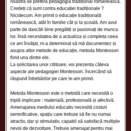
noastră se preferă pedagogia tradițional românească.
Credeți că sunt contra educației tradiționale ?
Nicidecum. Am primit o educație tradițională
românească, atât în familie cât și la școală. Am avut
parte de dascăli bine pregătiți și pasionați de munca
lor, însă necesitatea de a actualiza și completa ceea
ce am învățat, m-a determinat să mă documentez și
asupra altor metode de educație, metoda Montessori
fiind una dintre ele.
La solicitarea unor cititoare, voi prezenta câteva
aspecte ale pedagogiei Montessori, încercând să
răspund întrebărilor pe care le-am primit.
Metoda Montessori este o metodă care necesită o
triplă implicare : materială, profesională și afectivă.
Amenajarea mediului educativ necesită costuri
semnificative, spațiu care trebuie să fie nu numai
atractiv, dar și stimulativ, capabil să satisfacă multiple
nevoi de dezvoltare. Trebuie amenajat pentru mai