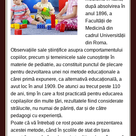
după absolvirea în
anul 1896, a
Facultății de
Medicină din
cadrul Universității
din Roma.
Observațiile sale științifice asupra comportamentului
copiilor, precum și temeinicele sale cunoștințe în
materie de pediatrie, au constituit punctul de plecare
pentru dezvoltarea unei noi metode educaționale a
cărei primă expunere, ca alternativă educațională, a
avut loc în anul 1909. De atunci au trecut peste 110
de ani, timp în care a fost practicată pentru educarea
copilașilor din multe țări, rezultatele fiind considerate
strălucite, nu numai de părinți, dar și de către
pedagogi cu experiență.
Poate că vă întrebați ce rost poate avea prezentarea
acestei metode, când în școlile de stat din țara