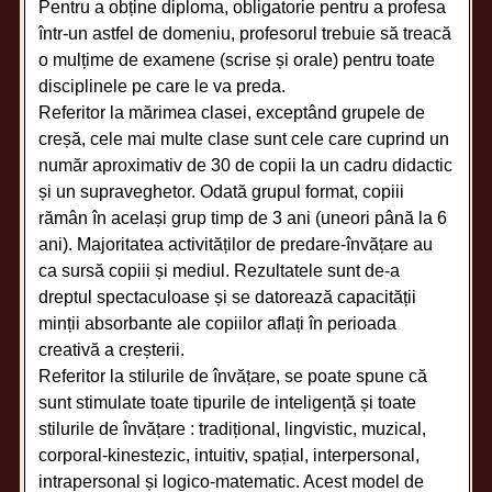
Pentru a obține diploma, obligatorie pentru a profesa
într-un astfel de domeniu, profesorul trebuie să treacă
o mulțime de examene (scrise și orale) pentru toate
disciplinele pe care le va preda.
Referitor la mărimea clasei, exceptând grupele de
creșă, cele mai multe clase sunt cele care cuprind un
număr aproximativ de 30 de copii la un cadru didactic
și un supraveghetor. Odată grupul format, copiii
rămân în același grup timp de 3 ani (uneori până la 6
ani). Majoritatea activităților de predare-învățare au
ca sursă copiii și mediul. Rezultatele sunt de-a
dreptul spectaculoase și se datorează capacității
minții absorbante ale copiilor aflați în perioada
creativă a creșterii.
Referitor la stilurile de învățare, se poate spune că
sunt stimulate toate tipurile de inteligență și toate
stilurile de învățare : tradițional, lingvistic, muzical,
corporal-kinestezic, intuitiv, spațial, interpersonal,
intrapersonal și logico-matematic. Acest model de