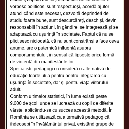
vorbesc politicos, sunt respectuoși, acordă ajutor
atunci când este necesar, dezvoltă deprinderi de
studiu foarte bune, sunt descurcăreți, deschiși, devin
responsabili în acțiuni, în gândire, se integrează și se
adaptează cu ușurință în societate. Faptul că nu se
plictisesc niciodată, că nu sunt constrânși a face ceva
anume, are o puternică influență asupra
comportamentului, în sensul că lipsește orice formă
de violență din manifestările lor.
Specialiștii pedagogi o consideră o alternativă de
educație foarte utilă pentru pentru integrarea cu
ușurință în societate, dar și pentru viața viitorului
adult.
Conform ultimelor statistici, în lume există peste
9.000 de școli unde se lucrează cu copii de diferite
vârste, aplicându-se cu succes această metodă. În
România se utilizează ca alternativă pedagogică
îndeosebi în învățământul privat, existând grupe de