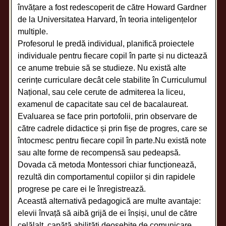
învățare a fost redescoperit de către Howard Gardner
de la Universitatea Harvard, în teoria inteligențelor
multiple.
Profesorul le predă individual, planifică proiectele
individuale pentru fiecare copil în parte și nu dictează
ce anume trebuie să se studieze. Nu există alte
cerințe curriculare decât cele stabilite în Curriculumul
Național, sau cele cerute de admiterea la liceu,
examenul de capacitate sau cel de bacalaureat.
Evaluarea se face prin portofolii, prin observare de
către cadrele didactice și prin fișe de progres, care se
întocmesc pentru fiecare copil în parte.Nu există note
sau alte forme de recompensă sau pedeapsă.
Dovada că metoda Montessori chiar funcționează,
rezultă din comportamentul copiilor și din rapidele
progrese pe care ei le înregistrează.
Această alternativă pedagogică are multe avantaje:
elevii învață să aibă grijă de ei înșiși, unul de către
celălalt, capătă abilități deosebite de comunicare,