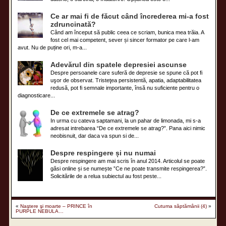
Ce ar mai fi de făcut când încrederea mi-a fost
zdruncinată?
Când am început să public ceea ce scriam, bunica mea trăia. A
fost cel mai competent, sever și sincer formator pe care l-am
avut. Nu de puține ori, m-a...
Adevărul din spatele depresiei ascunse
Despre persoanele care suferă de depresie se spune că pot fi
uşor de observat. Tristeţea persistentă, apatia, adaptabilitatea
redusă, pot fi semnale importante, însă nu suficiente pentru o
diagnosticare...
De ce extremele se atrag?
In urma cu cateva saptamani, la un pahar de limonada, mi s-a
adresat intrebarea “De ce extremele se atrag?”. Pana aici nimic
neobisnuit, dar daca va spun si de...
Despre respingere și nu numai
Despre respingere am mai scris în anul 2014. Articolul se poate
găsi online și se numește ”Ce ne poate transmite respingerea?”.
Solicitările de a relua subiectul au fost peste...
«
Naştere şi moarte – PRINCE în
Cutuma săptămânii (4)
»
PURPLE NEBULA…