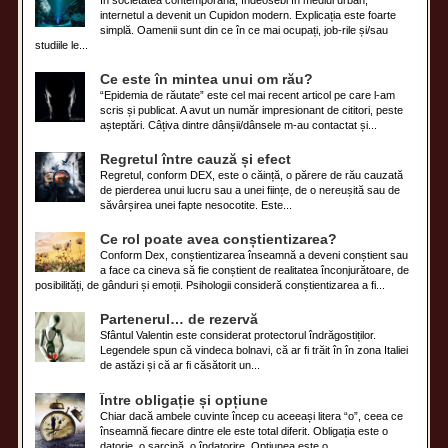
internetul a devenit un Cupidon modern. Explicația este foarte
simplă. Oamenii sunt din ce în ce mai ocupați, job-rile și/sau
studiile le...
Ce este în mintea unui om rău?
“Epidemia de răutate” este cel mai recent articol pe care l-am
scris și publicat. A avut un număr impresionant de cititori, peste
așteptări. Câțiva dintre dânșii/dânsele m-au contactat și...
Regretul între cauză și efect
Regretul, conform DEX, este o căință, o părere de rău cauzată
de pierderea unui lucru sau a unei ființe, de o nereușită sau de
săvârșirea unei fapte nesocotite. Este...
Ce rol poate avea conștientizarea?
Conform Dex, conștientizarea înseamnă a deveni conștient sau
a face ca cineva să fie conștient de realitatea înconjurătoare, de
posibilități, de gânduri și emoții. Psihologii consideră conștientizarea a fi...
Partenerul… de rezervă
Sfântul Valentin este considerat protectorul îndrăgostiților.
Legendele spun că vindeca bolnavi, că ar fi trăit în în zona Italiei
de astăzi și că ar fi căsătorit un...
Între obligație și opțiune
Chiar dacă ambele cuvinte încep cu aceeași litera “o”, ceea ce
înseamnă fiecare dintre ele este total diferit. Obligația este o
datorie, o sarcină, o îndatorire. Opțiunea este o...