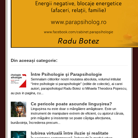
Din aceeași categorie:
Între Psihologie şi Parapsihologie
Semnalam cititorilor nostri noutatea absoluta, volumul intitulat
“Intre psihologie si parapsihologie” (editie de colectie), ai carei
autori, parapsihologul Radu Botez si Mihaela Theodora Popescu,
au pus in pagina, cu...
Ce pericole poate ascunde lingușirea?
Lingușirea nu este doar o mângâiere amăgitoare. Este un
instrument de manipulare extrem de eficient, cu ajutorul căruia,
prin măgulire și insistențe se poate câștiga afecțiunea,
bunăvoința, încrederea precum...
Iubirea virtuală între iluzie și realitate
În societatea contemporană, îndeosebi în mediul urban,