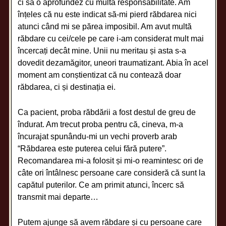
ci să o aprofundez cu multă responsabilitate. Am
înțeles că nu este indicat să-mi pierd răbdarea nici
atunci când mi se părea imposibil. Am avut multă
răbdare cu cei/cele pe care i-am considerat mult mai
încercați decât mine. Unii nu meritau și asta s-a
dovedit dezamăgitor, uneori traumatizant. Abia în acel
moment am conștientizat că nu contează doar
răbdarea, ci și destinația ei.
Ca pacient, proba răbdării a fost destul de greu de
îndurat. Am trecut proba pentru că, cineva, m-a
încurajat spunându-mi un vechi proverb arab
“Răbdarea este puterea celui fără putere”.
Recomandarea mi-a folosit și mi-o reamintesc ori de
câte ori întâlnesc persoane care consideră că sunt la
capătul puterilor. Ce am primit atunci, încerc să
transmit mai departe…
Putem ajunge să avem răbdare și cu persoane care