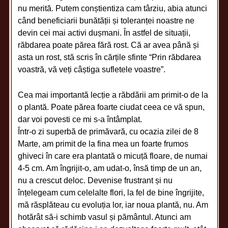
nu merită. Putem conștientiza cam târziu, abia atunci
când beneficiarii bunătății și toleranței noastre ne
devin cei mai activi dușmani. În astfel de situații,
răbdarea poate părea fără rost. Că ar avea până și
asta un rost, stă scris în cărțile sfinte “Prin răbdarea
voastră, vă veți câștiga sufletele voastre”.
Cea mai importantă lecție a răbdării am primit-o de la
o plantă. Poate părea foarte ciudat ceea ce vă spun,
dar voi povesti ce mi s-a întâmplat.
Într-o zi superbă de primăvară, cu ocazia zilei de 8
Marte, am primit de la fina mea un foarte frumos
ghiveci în care era plantată o micuță floare, de numai
4-5 cm. Am îngrijit-o, am udat-o, însă timp de un an,
nu a crescut deloc. Devenise frustrant și nu
înțelegeam cum celelalte flori, la fel de bine îngrijite,
mă răsplăteau cu evoluția lor, iar noua plantă, nu. Am
hotărât să-i schimb vasul și pământul. Atunci am