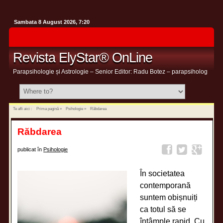
Sambata 8 August 2026, 7:20
Revista ElyStar® OnLine
Parapsihologie și Astrologie – Senior Editor: Radu Botez – parapsiholog
Te afli aici :
Prima pagină
»
Psihologie
»
Răbdarea
Răbdarea
publicat în
Psihologie
În societatea
contemporană
suntem obișnuiți
ca totul să se
întâmple rapid. Cu