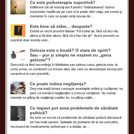
Ce este psihoterapia suportivă?
Indiferent cât de instruiţi am fi pentru “întâmpinarea” tuturor
surprizelor neplăcute pe care ni le poate oferi viaţa, pot exista şi
momente în care se poate simţi nevoia de...
Este bine să stăm… deoparte?
Există un vechi proverb tibetan “Fă-ți bine ție, fără să faci rău
altora și fă bine altora, fără să-ți faci rău ție”. Acest proverb nu
exprimă doar esența unei...
Gelozia este o boală? O stare de spirit?
Sau – pur şi simplu ne naştem cu „gena
geloziei”?
Descrisă ca fiind necredinţa în fidelitatea sau iubirea cuiva, gelozia este, la
urma urmei, un sentiment ca oricare altul, dar care se deosebeşte tocmai prin
caracterul ei care prezintă...
Ce poate indica neglijenţa?
Deşi mai toată lumea cunoaşte avantajele ordinii şi curăţeniei, se
pare că numărul neglijenţilor a crescut vertiginos. Nu numai
mamele se plâng de neglijenţa copiilor lor, se plâng soţiile,...
Ce impact pot avea problemele de sănătate
psihică?
Nu este un secret că problemele de sănătate psihică afectează
tot mai mulți oameni. Spitalele de psihiatrie de la noi sunt pline,
necesarul de medicamente psihotrope s-a dublat, iar...