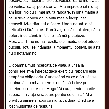
observat că rădăcina i se dezvoltase foarte mult, atât
pe vertical cât și pe orizontal. M-a impresionat mult și
am îngrijit-o cu și mai multă răbdare. În luna martie a
celui de-al doilea an, planta mea a început să
crească. Mi-a dăruit și o floare. Una singură, albă,
delicată și fără miros. Parcă a știut că sunt alergică la
polen, încercând, în felul ei, să mă protejeze.
Morala ar fi: nu numai rezultatele imediate pot aduce
bucurii. Totul se întâmplă la momentul potrivit, iar asta
nu o hotărâm noi.
O doamnă mult încercată de viață, ajunsă la
consiliere, m-a întrebat dacă exercițiul răbdării este
neapărat obligatoriu. Cunoscând cu ce dificultăți se
confruntă, nu mi-am permis decât să-l citez pe
celebrul scriitor Victor Hugo “Ai curaj pentru marile
supărări în viață și răbdare pentru cele mici”. M-a
privit cu uimire și apoi cu multă căldură. Cred că a
fost mulțumită de răspuns.