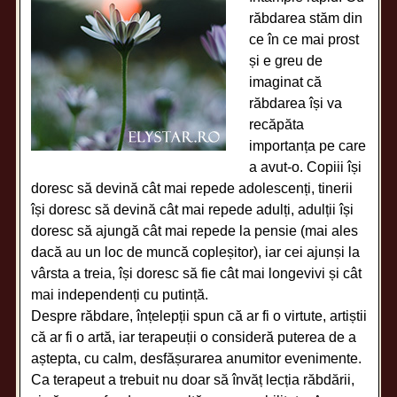
răbdarea stăm din
ce în ce mai prost
și e greu de
imaginat că
răbdarea își va
recăpăta
importanța pe care
a avut-o. Copiii își
doresc să devină cât mai repede adolescenți, tinerii
își doresc să devină cât mai repede adulți, adulții își
doresc să ajungă cât mai repede la pensie (mai ales
dacă au un loc de muncă copleșitor), iar cei ajunși la
vârsta a treia, își doresc să fie cât mai longevivi și cât
mai independenți cu putință.
Despre răbdare, înțelepții spun că ar fi o virtute, artiștii
că ar fi o artă, iar terapeuții o consideră puterea de a
aștepta, cu calm, desfășurarea anumitor evenimente.
Ca terapeut a trebuit nu doar să învăț lecția răbdării,