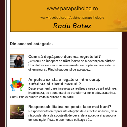
Din aceeași categorie:
Cum să depăşesc durerea regretului?
„Ar trebui să începem să trăim înainte de a deveni prea bătrâni”
Una dintre cele mai frumoase amintiri ale copilăriei mele este un
cinematograf. Fiind situat destul de aproape...
Ar putea exista o legatura intre curaj,
suferinta si simtul masurii?
Despre oamenii care incearca sa realizeze ceea ce altii nici nu-si
imagineaza, se spune ca ei se transforma intr-o adevarata tinta.
Cum? Prin expunere voita la criticile si rautatile...
Responsabilitatea ne poate face mai buni?
Responsabilitatea reprezintă obligația de a efectua un lucru, de a
răspunde, de a da socoteală de ceva, de a accepta și a suporta
consecințele. Poate o asemenea obligație să...