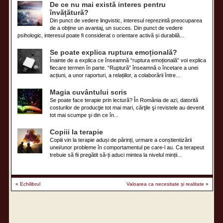
De ce nu mai există interes pentru
învățătură?
Din punct de vedere lingvistic, interesul reprezintă preocuparea
de a obține un avantaj, un succes. Din punct de vedere
psihologic, interesul poate fi considerat o orientare activă și durabilă...
Se poate explica ruptura emoțională?
Înainte de a explica ce înseamnă “ruptura emoțională” voi explica
fiecare termen în parte. “Ruptură” înseamnă o încetare a unei
acțiuni, a unor raporturi, a relațiilor, a colaborării între...
Magia cuvântului scris
Se poate face terapie prin lectură? În România de azi, datorită
costurilor de producţie tot mai mari, cărţile şi revistele au devenit
tot mai scumpe şi din ce în...
Copiii la terapie
Copiii vin la terapie aduși de părinți, urmare a conștientizării
unei/unor probleme în comportamentul pe care-l au. Ca terapeut
trebuie să fii pregătit să-ți aduci mintea la nivelul minții...
«
Echilibrul
Valoarea ca necesitate și realitate
»