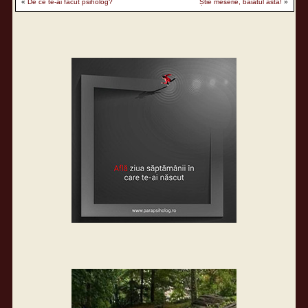
«
De ce te-ai făcut psiholog?
Știe meserie, băiatul ăsta!
»