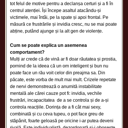
tot felul de motive pentru a declanșa certuri și a fi în
centrul atenției. Își începe asaltul atacându-și
victimele, mai întâi, pe la spate și apoi frontal. Pe
măsură ce frustrările și invidia cresc, nu se mai poate
abține, putând ajunge și la alt gen de violențe.
Cum se poate explica un asemenea
comportament?
Mulți ar crede că de vină ar fi doar răutatea și prostia,
pornind de la ideea că un om inteligent și bun nu
poate face un rău voit celor din preajma sa. Din
păcate, este vorba de mult mai mult. Crizele repetate
de nervi demonstrează o anumită instabilitate
mentală ale cărei cauze pot fi: invidia, vechile
frustrări, incapacitatea de a se controla și de a-și
controla reacțiile. Dorința de a fi cât mai sexy,
combinată și cu ceva tupeu, o pot face greu de
stăpânit, foarte geloasă pe oricine i-ar putea deveni
rivală. Este individualistă, dezordonată și-i obosește