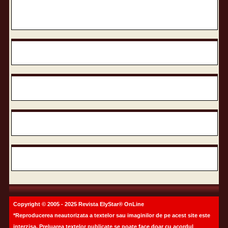
Copyright © 2005 - 2025 Revista ElyStar® OnLine
*Reproducerea neautorizata a textelor sau imaginilor de pe acest site este
interzisa. Preluarea textelor publicate se poate face doar cu acordul