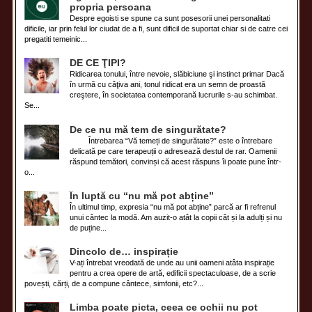
propria persoana
Despre egoisti se spune ca sunt posesorii unei personalitati
dificile, iar prin felul lor ciudat de a fi, sunt dificil de suportat chiar si de catre cei
pregatiti temeinic...
DE CE ŢIPI?
Ridicarea tonului, între nevoie, slăbiciune şi instinct primar Dacă
în urmă cu câţiva ani, tonul ridicat era un semn de proastă
creştere, în societatea contemporană lucrurile s-au schimbat.
Se...
De ce nu mă tem de singurătate?
Întrebarea “Vă temeți de singurătate?” este o întrebare
delicată pe care terapeuții o adresează destul de rar. Oamenii
răspund temători, convinși că acest răspuns îi poate pune într-
o...
În luptă cu “nu mă pot abține”
În ultimul timp, expresia “nu mă pot abține” parcă ar fi refrenul
unui cântec la modă. Am auzit-o atât la copii cât și la adulți și nu
de puține...
Dincolo de… inspirație
V-ați întrebat vreodată de unde au unii oameni atâta inspirație
pentru a crea opere de artă, edificii spectaculoase, de a scrie
povești, cărți, de a compune cântece, simfonii, etc?...
Limba poate picta, ceea ce ochii nu pot