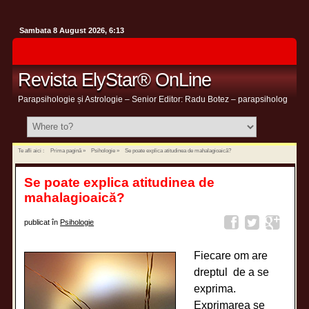
Sambata 8 August 2026, 6:13
Revista ElyStar® OnLine
Parapsihologie și Astrologie – Senior Editor: Radu Botez – parapsiholog
Te afli aici :
Prima pagină
»
Psihologie
»
Se poate explica atitudinea de mahalagioaică?
Se poate explica atitudinea de
mahalagioaică?
publicat în
Psihologie
Fiecare om are
dreptul de a se
exprima.
Exprimarea se