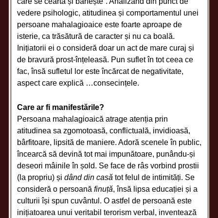
care se ceartă și bârfește”. Analizând din punct de
vedere psihologic, atitudinea și comportamentul unei
persoane mahalagioaice este foarte aproape de
isterie, ca trăsătură de caracter și nu ca boală.
Inițiatorii ei o consideră doar un act de mare curaj și
de bravură prost-înțeleasă. Pun suflet în tot ceea ce
fac, însă sufletul lor este încărcat de negativitate,
aspect care explică …consecințele.
Care ar fi manifestările?
Persoana mahalagioaică atrage atenția prin
atitudinea sa zgomotoasă, conflictuală, invidioasă,
bârfitoare, lipsită de maniere. Adoră scenele în public,
încearcă să devină tot mai impunătoare, punându-și
deseori mâinile în șold. Se face de râs vorbind prostii
(la propriu) și
dând din casă
tot felul de intimități. Se
consideră o persoană
finuță
, însă lipsa educației și a
culturii își spun cuvântul. O astfel de persoană este
inițiatoarea unui veritabil terorism verbal, inventează