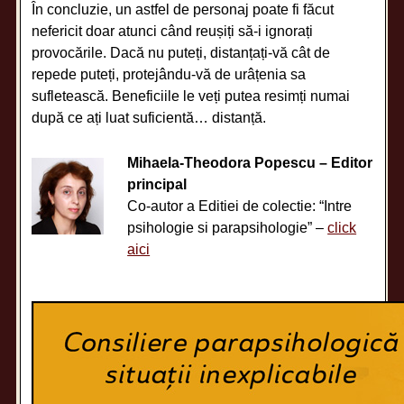
În concluzie, un astfel de personaj poate fi făcut
nefericit doar atunci când reușiți să-i ignorați
provocările. Dacă nu puteți, distanțați-vă cât de
repede puteți, protejându-vă de urâțenia sa
sufletească. Beneficiile le veți putea resimți numai
după ce ați luat suficientă… distanță.
Mihaela-Theodora Popescu – Editor
principal
Co-autor a Editiei de colectie: “Intre
psihologie si parapsihologie” –
click
aici