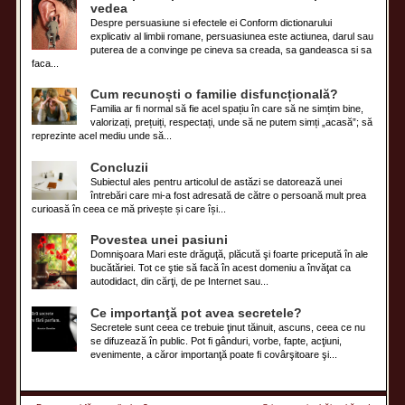
vedea
Despre persuasiune si efectele ei Conform dictionarului
explicativ al limbii romane, persuasiunea este actiunea, darul sau
puterea de a convinge pe cineva sa creada, sa gandeasca si sa
faca...
Cum recunoști o familie disfuncțională?
Familia ar fi normal să fie acel spațiu în care să ne simțim bine,
valorizați, prețuiți, respectați, unde să ne putem simți „acasă”; să
reprezinte acel mediu unde să...
Concluzii
Subiectul ales pentru articolul de astăzi se datorează unei
întrebări care mi-a fost adresată de către o persoană mult prea
curioasă în ceea ce mă privește și care își...
Povestea unei pasiuni
Domnişoara Mari este drăguţă, plăcută şi foarte pricepută în ale
bucătăriei. Tot ce ştie să facă în acest domeniu a învăţat ca
autodidact, din cărţi, de pe Internet sau...
Ce importanţă pot avea secretele?
Secretele sunt ceea ce trebuie ţinut tăinuit, ascuns, ceea ce nu
se difuzează în public. Pot fi gânduri, vorbe, fapte, acţiuni,
evenimente, a căror importanţă poate fi covârşitoare şi...