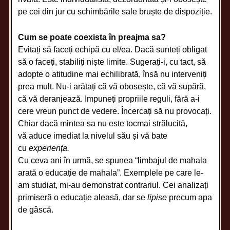
pe cei din jur cu schimbările sale bruște de dispoziție.
Cum se poate coexista în preajma sa?
Evitați să faceți echipă cu el/ea. Dacă sunteți obligat
să o faceți, stabiliți niște limite. Sugerați-i, cu tact, să
adopte o atitudine mai echilibrată, însă nu interveniți
prea mult. Nu-i arătați că vă obosește, că vă supără,
că vă deranjează. Impuneți propriile reguli, fără a-i
cere vreun punct de vedere. Încercați să nu provocați.
Chiar dacă mintea sa nu este tocmai strălucită,
vă aduce imediat la nivelul său și vă bate
cu
experiența.
Cu ceva ani în urmă, se spunea “limbajul de mahala
arată o educație de mahala”. Exemplele pe care le-
am studiat, mi-au demonstrat contrariul. Cei analizați
primiseră o educație aleasă, dar se
lipise
precum apa
de gâscă.