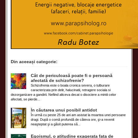
Din aceeași categorie:
Cât de periculoasă poate fi o persoană
afectată de schizofrenie?
Schizofrenia este o boala cronica severa, o tulburare
caracterizata prin delir, halucinatii, retragere sociala si
dezorganizare a gandirii. Nefiind altceva decat o disociere a mintii celor
afectati, se pierde...
În căutarea unui posibil antidot
În urmă cu peste 25 de ani am asistat la moartea unei persoane
dragi. După o comă profundă de câteva ore, şi-a revenit
neaşteptat şi a găsit puterea să...
Egoismul, o atitudine exagerata fata de