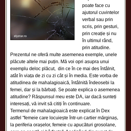
poate face cu
ajutorul cuvintelor
verbal sau prin
scris, prin gesturi,
prin creație și nu
în ultimul rând,
prin atitudine.
Prezentul ne oferă multe asemenea exemple, unele
plăcute altele mai puțin. Mă voi opri asupra unui
exemplu deloc plăcut, din ce în ce mai des întâlnit,
atât în viața de zi cu zi cât și în media. Este vorba de
atitudinea de mahalagioaică, întâlnită îndeosebi la
femei, dar și la bărbați. Se poate explica o asemenea
atitudine? Răspunsul meu este DA, iar dacă sunteți
interesați, vă invit să citiți în continuare.
Termenul de mahalagioaică este explicat în Dex
astfel “femeie care locuiește într-un cartier mărginaș,
la periferia orașelor, femeie cu apucături grosolane,