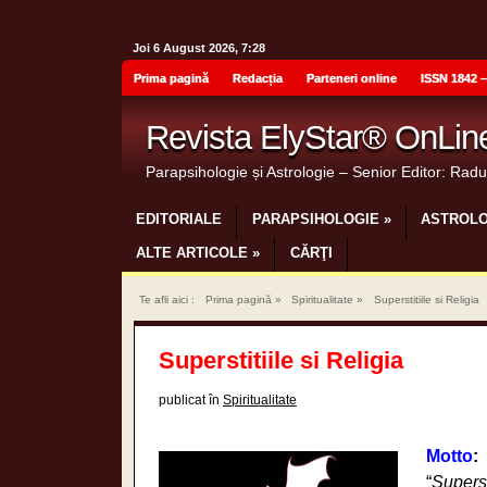
Joi 6 August 2026, 7:28
Prima pagină
Redacția
Parteneri online
ISSN 1842 –
Revista ElyStar® OnLin
Parapsihologie și Astrologie – Senior Editor: Rad
EDITORIALE
PARAPSIHOLOGIE
»
ASTROLO
ALTE ARTICOLE
»
CĂRŢI
Te afli aici :
Prima pagină
»
Spiritualitate
»
Superstitiile si Religia
Superstitiile si Religia
publicat în
Spiritualitate
Motto
:
“
Superst