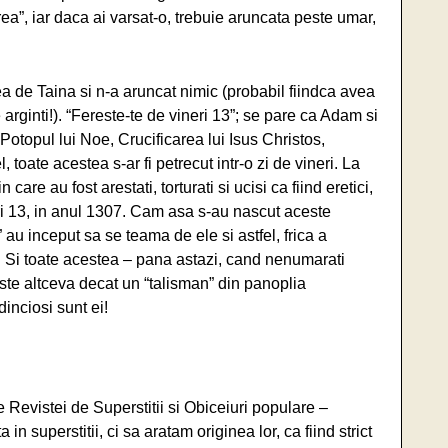
rea”, iar daca ai varsat-o, trebuie aruncata peste umar,
a de Taina si n-a aruncat nimic (probabil fiindca avea
arginti!). “Fereste-te de vineri 13”; se pare ca Adam si
r Potopul lui Noe, Crucificarea lui Isus Christos,
toate acestea s-ar fi petrecut intr-o zi de vineri. La
re au fost arestati, torturati si ucisi ca fiind eretici,
eri 13, in anul 1307. Cam asa s-au nascut aceste
e” au inceput sa se teama de ele si astfel, frica a
ia. Si toate acestea – pana astazi, cand nenumarati
este altceva decat un “talisman” din panoplia
dinciosi sunt ei!
 Revistei de Superstitii si Obiceiuri populare –
n superstitii, ci sa aratam originea lor, ca fiind strict