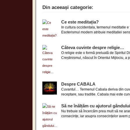
Din aceeași categorie:
Ce este meditația?
In cultura occidentala, termenul meditatie e
Esoterismul modern atribuie meditatiei sensur
Câteva cuvinte despre religie…
O religie este o formă preluată de Spiritul 
Creștinismul, născut în Orientul Mijlociu, a pr
Despre CABALA
Cuvantul… Termenul Cabala deriva din cuvan
receptare, sau traditie. Cabala mai este cun
Să ne înălțăm cu ajutorul gândul
Nu trebuie să încercăm prea mult să ne aran
consecințe, iar asupra consecințelor avem pr