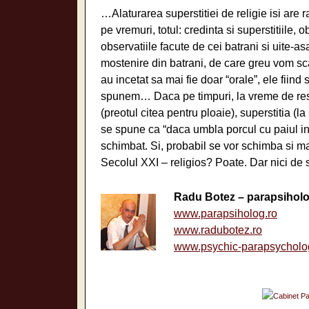
…Alaturarea superstitiei de religie isi are ra
pe vremuri, totul: credinta si superstitiile,
observatiile facute de cei batrani si uite-a
mostenire din batrani, de care greu vom sc
au incetat sa mai fie doar “orale”, ele fiind
spunem… Daca pe timpuri, la vreme de rest
(preotul citea pentru ploaie), superstitia (l
se spune ca “daca umbla porcul cu paiul in 
schimbat. Si, probabil se vor schimba si 
Secolul XXI – religios? Poate. Dar nici de
Radu Botez – parapsihol
www.parapsiholog.ro
www.radubotez.ro
www.psychic-parapsycholo