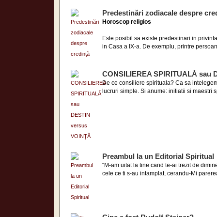
Predestinări zodiacale despre cre
Horoscop religios
Este posibil sa existe predestinari in privi
in Casa a IX-a. De exemplu, printre persoane
CONSILIEREA SPIRITUALĂ sau D
De ce consiliere spirituala? Ca sa intelege
lucruri simple. Si anume: initiatii si maestri s
Preambul la un Editorial Spiritual
“M-am uitat la tine cand te-ai trezit de dim
cele ce ti s-au intamplat, cerandu-Mi parere