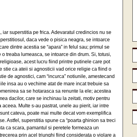
, iar superstitia pe frica. Adevaratul credincios nu se
rstitiosul, daca vede o pisica neagra, se intoarce
are dintre acestia se “apara” in felul sau; primul se
te o treaba lumeasca, se intoarce din drum. Si, totusi,
religioase, acest lucru fiind printre putinele care pot
e stie ca ateii si agnosticii vad orice religie ca fiind o
stie de agnostici, cam “incurca” notiunile, amestecand
tiile insa au o vechime atat de mare incat trebuie sa
menirea sa se hotarasca sa renunte la ele; acestea
ea dacilor, care se inchinau la zeitati, motiv pentru
 aceea. Multe s-au pastrat, unele au pierit, iar intre
tea sunt cateva, poate mai multe decat vom exemplifica
se. Astfel, superstitia spune ca “poarta ghinion sa treci
inta ca scara, pamantul si peretele formeaza un
recerea prin acel triunghi fiind considerata o violare a