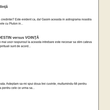
dinţă
nta credintei? Este evident ca, da! Gasim aceasta in astrograma noastra
le cu Pluton in...
ESTIN versus VOINŢĂ
m mai usor raspunsul la aceasta intrebare este necesar sa stim cateva
pirituali sunt de acord...
ineata. Asteptam sa-mi spui doua trei cuvinte, multumindu-Mi pentru
a pentru cele ce urma sa...