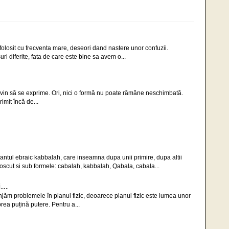
 folosit cu frecventa mare, deseori dand nastere unor confuzii.
i diferite, fata de care este bine sa avem o...
Divin să se exprime. Ori, nici o formă nu poate rămâne neschimbată.
imit încă de...
tul ebraic kabbalah, care inseamna dupa unii primire, dupa altii
oscut si sub formele: cabalah, kabbalah, Qabala, cabala...
ui…
jăm problemele în planul fizic, deoarece planul fizic este lumea unor
ea puțină putere. Pentru a...