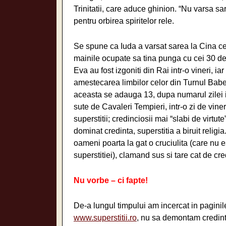
Trinitatii, care aduce ghinion. “Nu varsa sa
pentru orbirea spiritelor rele.
Se spune ca Iuda a varsat sarea la Cina ce
mainile ocupate sa tina punga cu cei 30 de 
Eva au fost izgoniti din Rai intr-o vineri, ia
amestecarea limbilor celor din Turnul Babel, 
aceasta se adauga 13, dupa numarul zilei in ca
sute de Cavaleri Tempieri, intr-o zi de vin
superstitii; credinciosii mai “slabi de virtut
dominat credinta, superstitia a biruit relig
oameni poarta la gat o cruciulita (care nu 
superstitiei), clamand sus si tare cat de cre
Nu vorbe – ci fapte!
De-a lungul timpului am incercat in paginile
www.superstitii.ro
, nu sa demontam credinta i