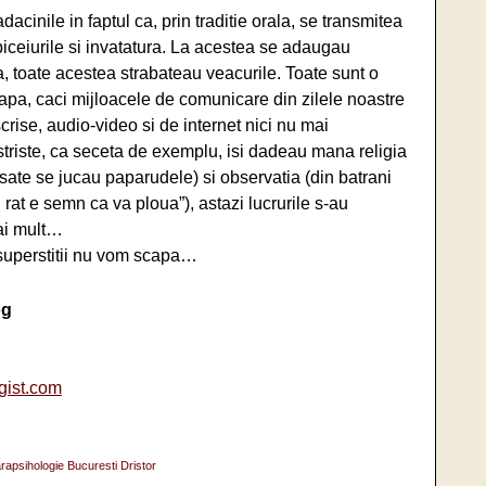
dacinile in faptul ca, prin traditie orala, se transmitea
 obiceiurile si invatatura. La acestea se adaugau
sa, toate acestea strabateau veacurile. Toate sunt o
apa, caci mijloacele de comunicare din zilele noastre
 scrise, audio-video si de internet nici nu mai
riste, ca seceta de exemplu, isi dadeau mana religia
a sate se jucau paparudele) si observatia (din batrani
rat e semn ca va ploua”), astazi lucrurile s-au
mai mult…
 superstitii nu vom scapa…
og
gist.com