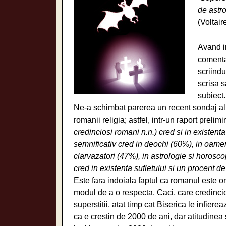
de astr
(Voltair
Avand in
comentat
scriindu
scrisa 
subiect.
Ne-a schimbat parerea un recent sondaj al 
romanii religia; astfel, intr-un raport preli
credinciosi romani n.n.) cred si in existent
semnificativ cred in deochi (60%), in oameni
clarvazatori (47%), in astrologie si horosc
cred in existenta sufletului si un procent d
Este fara indoiala faptul ca romanul este or
modul de a o respecta. Caci, care credincio
superstitii, atat timp cat Biserica le infie
ca e crestin de 2000 de ani, dar atitudinea