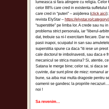
lumeasca si fara atingere cu religia. Celor
celor 88% care cred in existenta sufletului 
care cred in “puteri” – asijderea (
click aici
)
revista ElyStar –
https://elystar.ro/category/
“superstitie” pe limba lor. A crede sau nu in
problema strict personala, iar “liberul-arbi
dat, trebuie sa ni-l exercitam fiecare. Dar 
pasii inapoi, scuipatul in san sau amuletel
superstitia spune ca daca “iti iese un preot i
cale doctorul te imbolnavesti, sau daca e fri
mecanicul se strica masina? Si, atentie, ce
Satana le merge bine; celor rai, si daca s
cuvinte, dar sunt pline de miez: romanul ar 
bune, sa aiba mai multa dragoste pentru se
oamenii se gandesc la propriile necazuri…
noi !
Sa revenim…