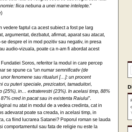
onomie: fiica nebuna a unei mame intelepte.
”
e)
 vedere faptul ca acest subiect a fost pe larg
, argumentat, dezbatut, afirmat, aparat sau atacat,
-se despre el in mod pozitiv sau negativ, in presa
sau audio-vizuala, poate ca n-am fi abordat acest
Fundatiei Soros, referitor la modul in care percep
minar se spune ca
“un numar semnificativ (de
a unor fenomene sau ritualuri […]: un procent
 cu puteri speciale, prezicatori, tamaduitori,
D
op (25%), in… extraterestri (23%). In acelasi timp, 88%
e 87% cred in pacat sau in existenta Raiului
”.
iginal nu atat in modul de a vedea credinta, cat in
s adevarat poate sa creada, in acelasi timp, in
reaza, ca fiind lucrarea Satanei? Poporul roman se lauda
 si comportamentul sau fata de religie nu este la