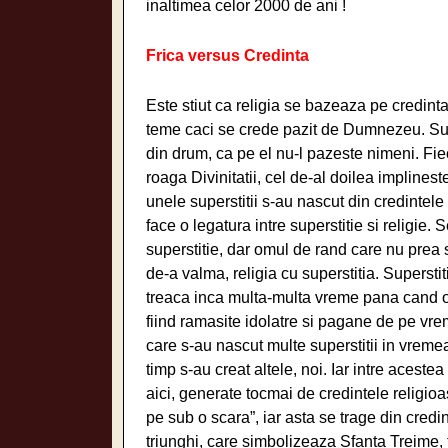
inaltimea celor 2000 de ani !
Frica versus Credinta
Este stiut ca religia se bazeaza pe credinta
teme caci se crede pazit de Dumnezeu. Supe
din drum, ca pe el nu-l pazeste nimeni. Fiec
roaga Divinitatii, cel de-al doilea implines
unele superstitii s-au nascut din credintele 
face o legatura intre superstitie si religie. S
superstitie, dar omul de rand care nu prea 
de-a valma, religia cu superstitia. Supersti
treaca inca multa-multa vreme pana cand o
fiind ramasite idolatre si pagane de pe vrem
care s-au nascut multe superstitii in vremea
timp s-au creat altele, noi. Iar intre aces
aici, generate tocmai de credintele religioa
pe sub o scara”, iar asta se trage din cred
triunghi, care simbolizeaza Sfanta Treime, t