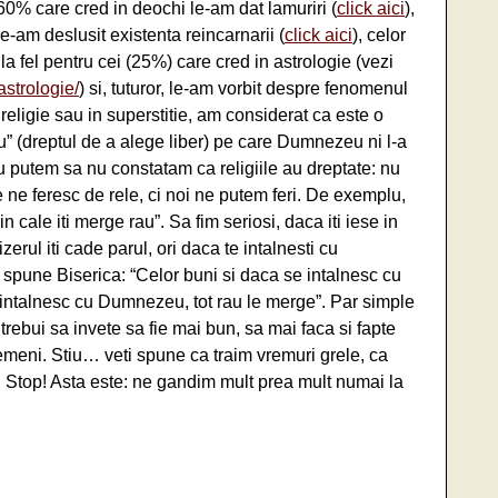
 60% care cred in deochi le-am dat lamuriri (
click aici
),
le-am deslusit existenta reincarnarii (
click aici
), celor
; la fel pentru cei (25%) care cred in astrologie (vezi
astrologie/
) si, tuturor, le-am vorbit despre fenomenul
 religie sau in superstitie, am considerat ca este o
tru” (dreptul de a alege liber) pe care Dumnezeu ni l-a
nu putem sa nu constatam ca religiile au dreptate: nu
e ne feresc de rele, ci noi ne putem feri. De exemplu,
n cale iti merge rau”. Sa fim seriosi, daca iti iese in
zerul iti cade parul, ori daca te intalnesti cu
 spune Biserica: “Celor buni si daca se intalnesc cu
e intalnesc cu Dumnezeu, tot rau le merge”. Par simple
trebui sa invete sa fie mai bun, sa mai faca si fapte
meni. Stiu… veti spune ca traim vremuri grele, ca
 Stop! Asta este: ne gandim mult prea mult numai la