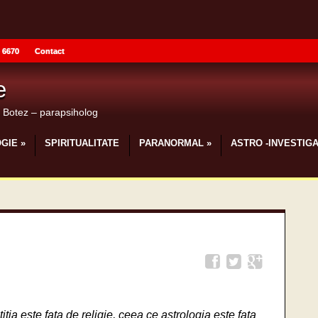
 6670
Contact
e
u Botez – parapsiholog
GIE
»
SPIRITUALITATE
PARANORMAL
»
ASTRO -INVESTIGA
itia este fata de religie, ceea ce astrologia este fata