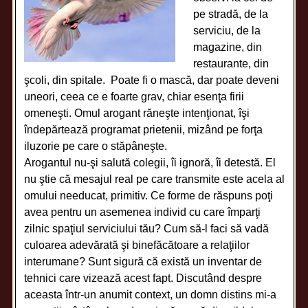
pe stradă, de la
serviciu, de la
magazine, din
restaurante, din
şcoli, din spitale. Poate fi o mască, dar poate deveni
uneori, ceea ce e foarte grav, chiar esenţa firii
omeneşti. Omul arogant răneşte intenţionat, îşi
îndepărtează programat prietenii, mizând pe forţa
iluzorie pe care o stăpâneşte.
Arogantul nu-şi salută colegii, îi ignoră, îi detestă. El
nu ştie că mesajul real pe care transmite este acela al
omului needucat, primitiv. Ce forme de răspuns poţi
avea pentru un asemenea individ cu care împarţi
zilnic spaţiul serviciului tău? Cum să-l faci să vadă
culoarea adevărată şi binefăcătoare a relaţiilor
interumane? Sunt sigură că există un inventar de
tehnici care vizează acest fapt. Discutând despre
aceasta într-un anumit context, un domn distins mi-a