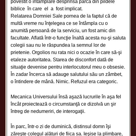
povestit o întâmplare desprinsă parcă din pildele
biblice în care el a fost implicat.
Relatarea Domniei Sale pornea de la faptul că de
multă vreme nu înţelegea ce se întâmpla cu o
anumită persoană de la serviciu, un fost amic din
facultate. Aflată într-o funcţie înaltă acesta nu-şi saluta
colegii sau nu le răspundea la semnul lor de
prietenie. Orgolios nu rata nici o ocazie în care să-şi
etaleze autoritatea. Starea de disconfort dată de
situaţie devenise pentru interlocutorul meu o obsesie.
În zadar încerca să adauge salutului său un zâmbet,
o întindere de mână. Nimic. Refuzul era categoric.
Mecanica Universului însă aşază lucrurile în aşa fel
încât proiectează o circumstanţă ce dizolvă un şir
întreg de nedumeriri, de interogaţii.
În parc, într-o zi de duminică, distinsul domn îşi
zăreşte colegul alături de fiica sa. Ieşise la plimbare,