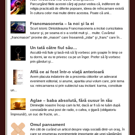
Parcurgând filele acestei cărţi aţi putut vedea că, indiferent de
religia practicată de diferite popoare, ideea de reîncarnare există
în cultura celor mai multe dintre acestea. Poate că unii...
Francmasoneria – la noi şi la ei
Scurt istoric Dintotdeauna Francmasoneria a incitat curiozitatea
tuturor şi, pe seama ei s-a vorbit mult şi… multe. Cuvântul
„francmason” provine din „mason” care înseamnă „zidar” şi „franc” care în...
Un tată către fiul său…
Ascultă-mă fiule şi lasă-mă să îţi vorbesc prin şoapte în timp ce
tu dormi, iar eu te privesc ca pe un înger. Prefer să îţi vorbesc
prin gânduri şi...
Află ce ai fost într-o viaţă anterioară
Avem placuta indatorire de a prezenta cititorilor un adevarat
eveniment editorial, si anume, aparitia unui volum care, prin tema
sa: reincarnarea si prin subiectul sau incitant: karma, constituie
un...
Aglae – baba absolută, fără cusur în rău
Dimineţile noastre încep cam la fel, dacă ar fi să ne luăm după
constatările unui post de radio, o cafea, o ţigară (obligatoriu
împreună!), un suc de fructe, un...
Omul pansament
Am citit de curând un articol despre viaţa socială dintr-un oraş, în
care se enumerau evenimentele importante ale unei săptămâni