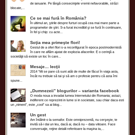
de ianuarie. Pe lângă consecinţele vremii nefavorabile, străzi
blocate,...
Ce se mai fură în România?
În ultimul an, ştirile despre furturi ocupă cea mai mare parte a
programelor de ştiri. S-a furat incredibil şi se fură în continuare,
în fel şi chip: cu acte...
Soţia mea primeşte flori!
Gestul de a oferi flori s-a reconfigurat în epoca postmodernistă
în care ne aflăm ajutat de explozia afacerilor. E o cerinţă a
societăţii să existe un loc în care...
Mesaje… lecţii
2014 “Mi se pare că sunt atât de multe de făcut în viaţa asta,
încât nu trebuie să tai şi să am o profesie pentru că asta îmi
spune...
„Dumnezeii” blogurilor – varianta facebook
O moda noua a invadat lumea Internetului din Romania; astazi,
indiferent ce reprezinti in lume si in societate, sau chiar daca esti
un „nimeni”, este „cool” sa ai blog...
Un gest
Am întâlnit-o la semafor. Este omniprezentă, nu cerşeşte, te
invită să-i dai un leu, dacă ai, dacă nu – data viitoare. Face
conversaţie, reţine detalii referitoare la maşina ta,...