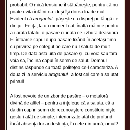
probabil. O mică tensiune îl stăpâneşte, pentru că nu
poate evita întâlnirea, deşi îşi dorea foarte mult.
Evident că
arogantul
păşeşte cu dispreţ pe lângă cei
din jur. Fetiţa, la un moment dat, înalţă mâinile pentru
a-i arăta tatălui o păsăre ciudată ce-i zbura deasupra.
El întoarce capul după păsăre fixând în acelaşi timp
cu privirea pe colegul pe care nu-l saluta de mult
timp. De data asta uită de pasăre şi, cu voia sau fără
voia sa, înclină capul în semn de salut. Domnul
distins răspunde cu toată politeţea ce-l caracteriza. A
doua zi la serviciu
arogantul
a fost cel care a salutat
primul!
A fost nevoie de un zbor de pasăre – o metaforă
divină de altfel – pentru a înţelege că a saluta, că a
da din cap în semn de recunoaştere constituie nişte
gesturi atât de simple, interiorizate atât de profund
încât absenţa lor ar desfiinţa, în cele din urmă, omul?