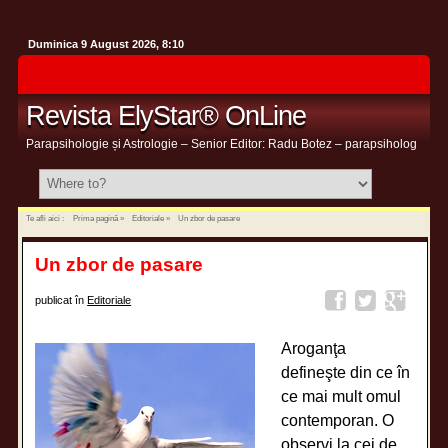
Duminica 9 August 2026, 8:10
Revista ElyStar® OnLine
Parapsihologie și Astrologie – Senior Editor: Radu Botez – parapsiholog
Te afli aici :
Prima pagină
»
Editoriale
»
Un zbor de pasare
Un zbor de pasare
publicat în
Editoriale
Aroganţa
defineşte din ce în
ce mai mult omul
contemporan. O
observi la cei de