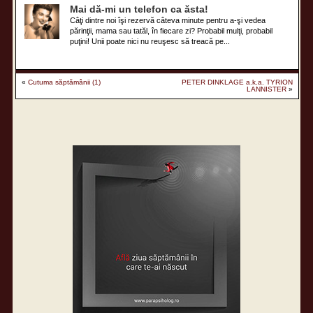
Mai dă-mi un telefon ca ăsta!
Câţi dintre noi îşi rezervă câteva minute pentru a-şi vedea
părinţii, mama sau tatăl, în fiecare zi? Probabil mulţi, probabil
puţini! Unii poate nici nu reuşesc să treacă pe...
«
Cutuma săptămânii (1)
PETER DINKLAGE a.k.a. TYRION
LANNISTER
»