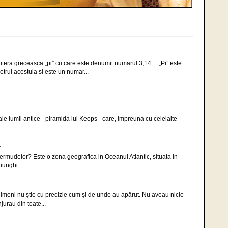
litera greceasca „pi” cu care este denumit numarul 3,14… „Pi” este
etrul acestuia si este un numar...
le lumii antice - piramida lui Keops - care, impreuna cu celelalte
r
ermudelor? Este o zona geografica in Oceanul Atlantic, situata in
iunghi...
imeni nu știe cu precizie cum și de unde au apărut. Nu aveau nicio
jurau din toate...