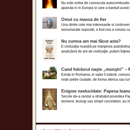
Nu este vorba de cunoscuta autocombustie s
aparuta in in Europa si care a bantuit acest 
Omul cu masca de fier
Una dintre cele mai interesante si controver
nenumarate supozitii, a fost cea a omului c
Nu cumva am mai făcut asta?
E civilizația noastră pe marginea autodistrug
analizând de ani de civilizaţie, putem înţeleg
Cand folclorul naşte „monştri” – 
Exista in Romania, in satul Costesti, comuna
niste pietre ciudate, de forma sferica sau lun
Enigme neelucidate: Papesa Ioan
Secole de-a randul a strabatut povestea Pape
domenii, teologi sau simpli cercetatori, au 