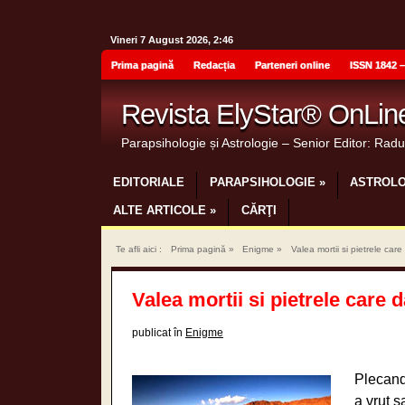
Vineri 7 August 2026, 2:46
Prima pagină
Redacția
Parteneri online
ISSN 1842 –
Revista ElyStar® OnLin
Parapsihologie și Astrologie – Senior Editor: Rad
EDITORIALE
PARAPSIHOLOGIE
»
ASTROLO
ALTE ARTICOLE
»
CĂRŢI
Te afli aici :
Prima pagină
»
Enigme
»
Valea mortii si pietrele ca
Valea mortii si pietrele care
publicat în
Enigme
Plecand
a vrut s