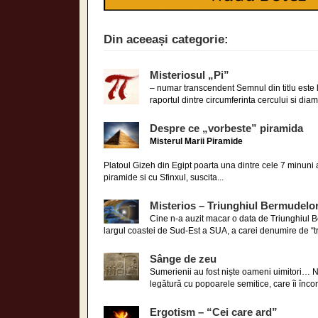
Din aceeași categorie:
Misteriosul „Pi”
– numar transcendent Semnul din titlu este 
raportul dintre circumferinta cercului si diam
Despre ce „vorbeste” piramida
Misterul Marii Piramide
Platoul Gizeh din Egipt poarta una dintre cele 7 minuni a
piramide si cu Sfinxul, suscita...
Misterios – Triunghiul Bermudelo
Cine n-a auzit macar o data de Triunghiul B
largul coastei de Sud-Est a SUA, a carei denumire de “tr
Sânge de zeu
Sumerienii au fost niște oameni uimitori… N
legătură cu popoarele semitice, care îi încon
Ergotism – “Cei care ard”