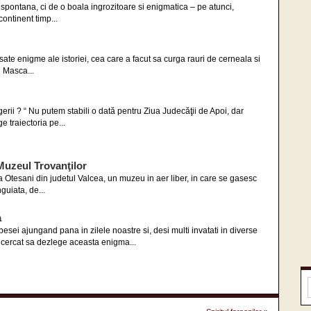
pontana, ci de o boala ingrozitoare si enigmatica – pe atunci,
continent timp...
sate enigme ale istoriei, cea care a facut sa curga rauri de cerneala si
u Masca...
erii ? “ Nu putem stabili o dată pentru Ziua Judecăţii de Apoi, dar
e traiectoria pe...
Muzeul Trovanţilor
 Otesani din judetul Valcea, un muzeu in aer liber, in care se gasesc
guiata, de...
a
sei ajungand pana in zilele noastre si, desi multi invatati in diverse
incercat sa dezlege aceasta enigma...