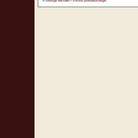
«
George Michael – Portret psihoastrologic