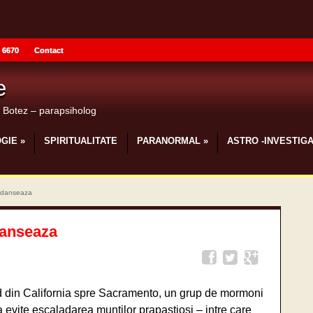
 6670
Contact
e
u Botez – parapsiholog
GIE
»
SPIRITUALITATE
PARANORMAL
»
ASTRO -INVESTIGA
re danseaza
 danseaza
 din California spre Sacramento, un grup de mormoni
a evite escaladarea muntilor prapastiosi – intre care