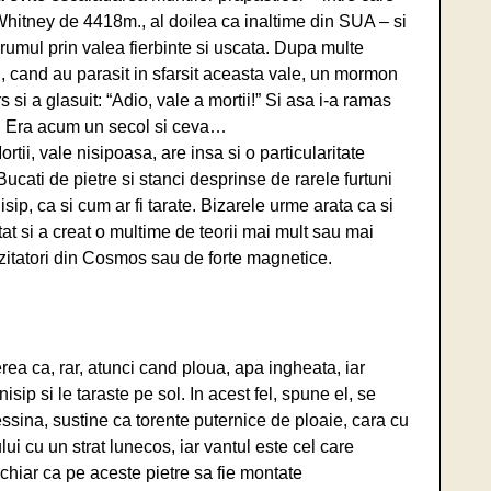
hitney de 4418m., al doilea ca inaltime din SUA – si
rumul prin valea fierbinte si uscata. Dupa multe
i, cand au parasit in sfarsit aceasta vale, un mormon
rs si a glasuit: “Adio, vale a mortii!” Si asa i-a ramas
 Era acum un secol si ceva…
rtii, vale nisipoasa, are insa si o particularitate
Bucati de pietre si stanci desprinse de rarele furtuni
sip, ca si cum ar fi tarate. Bizarele urme arata ca si
t si a creat o multime de teorii mai mult sau mai
izitatori din Cosmos sau de forte magnetice.
a ca, rar, atunci cand ploua, apa ingheata, iar
sip si le taraste pe sol. In acest fel, spune el, se
sina, sustine ca torente puternice de ploaie, cara cu
ui cu un strat lunecos, iar vantul este cel care
 chiar ca pe aceste pietre sa fie montate