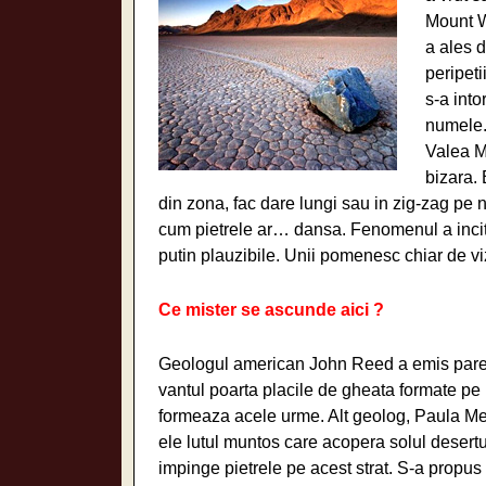
Mount W
a ales d
peripeti
s-a into
numele.
Valea Mo
bizara. 
din zona, fac dare lungi sau in zig-zag pe ni
cum pietrele ar… dansa. Fenomenul a incita
putin plauzibile. Unii pomenesc chiar de v
Ce mister se ascunde aici ?
Geologul american John Reed a emis parere
vantul poarta placile de gheata formate pe ni
formeaza acele urme. Alt geolog, Paula Mes
ele lutul muntos care acopera solul desertul
impinge pietrele pe acest strat. S-a propus