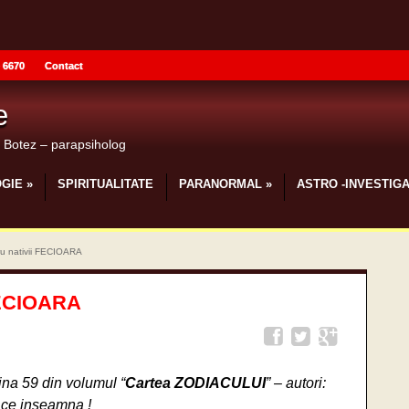
 6670
Contact
e
u Botez – parapsiholog
GIE
»
SPIRITUALITATE
PARANORMAL
»
ASTRO -INVESTIGA
u nativii FECIOARA
FECIOARA
ina 59 din volumul “
Cartea ZODIACULUI
” – autori:
 ce inseamna !