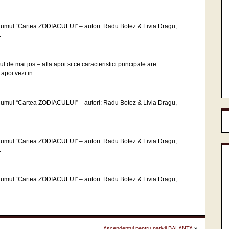
volumul “Cartea ZODIACULUI” – autori: Radu Botez & Livia Dragu,
.
l de mai jos – afla apoi si ce caracteristici principale are
poi vezi in...
volumul “Cartea ZODIACULUI” – autori: Radu Botez & Livia Dragu,
.
volumul “Cartea ZODIACULUI” – autori: Radu Botez & Livia Dragu,
.
volumul “Cartea ZODIACULUI” – autori: Radu Botez & Livia Dragu,
.
Ascendentul pentru nativii BALANTA
»