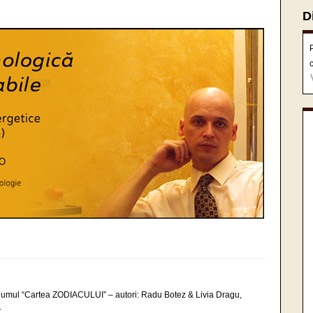
D
volumul “Cartea ZODIACULUI” – autori: Radu Botez & Livia Dragu,
.