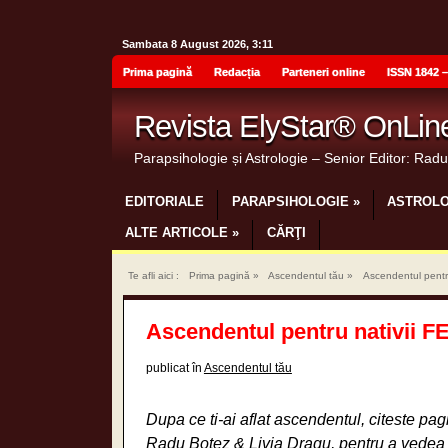
Sambata 8 August 2026, 3:11
Prima pagină
Redacția
Parteneri online
ISSN 1842 –
Revista ElyStar® OnLin
Parapsihologie și Astrologie – Senior Editor: Rad
EDITORIALE
PARAPSIHOLOGIE
»
ASTROLO
ALTE ARTICOLE
»
CĂRŢI
Te afli aici :
Prima pagină
»
Ascendentul tău
»
Ascendentul pentr
Ascendentul pentru nativii 
publicat în
Ascendentul tău
Dupa ce ti-ai aflat ascendentul, citeste pag
Radu Botez & Livia Dragu, pentru a vedea