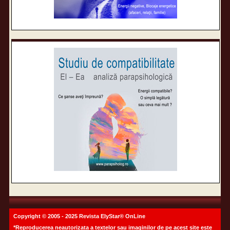
Copyright © 2005 - 2025 Revista ElyStar® OnLine
*Reproducerea neautorizata a textelor sau imaginilor de pe acest site este