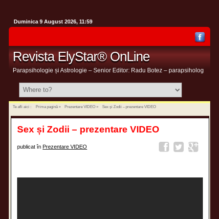
Duminica 9 August 2026, 11:59
Revista ElyStar® OnLine
Parapsihologie și Astrologie – Senior Editor: Radu Botez – parapsiholog
Te afli aici :
Prima pagină
»
Prezentare VIDEO
»
Sex și Zodii – prezentare VIDEO
Sex și Zodii – prezentare VIDEO
publicat în
Prezentare VIDEO