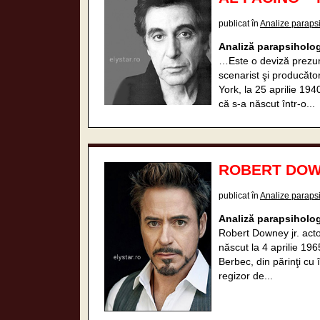
publicat în
Analize paraps
Analiză parapsiholo
…Este o deviză prezumpt
scenarist şi producăt
York, la 25 aprilie 19
că s-a născut într-o...
ROBERT DOWNEY
publicat în
Analize paraps
Analiză parapsiholo
Robert Downey jr. acto
născut la 4 aprilie 19
Berbec, din părinţi cu 
regizor de...