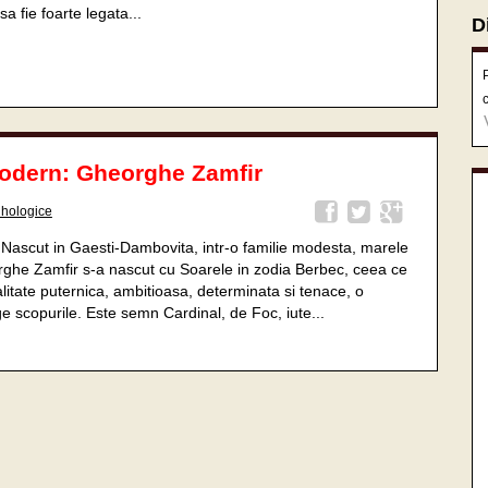
a fie foarte legata...
D
odern: Gheorghe Zamfir
ihologice
 Nascut in Gaesti-Dambovita, intr-o familie modesta, marele
he Zamfir s-a nascut cu Soarele in zodia Berbec, ceea ce
litate puternica, ambitioasa, determinata si tenace, o
ge scopurile. Este semn Cardinal, de Foc, iute...