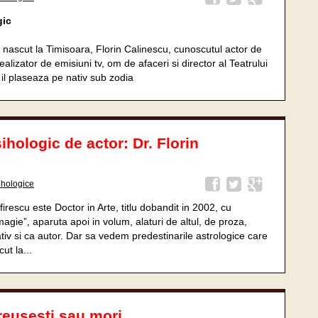
gic
a nascut la Timisoara, Florin Calinescu, cunoscutul actor de
 realizator de emisiuni tv, om de afaceri si director al Teatrului
 il plaseaza pe nativ sub zodia
ihologic de actor: Dr. Florin
ihologice
irescu este Doctor in Arte, titlu dobandit in 2002, cu
agie”, aparuta apoi in volum, alaturi de altul, de proza,
v si ca autor. Dar sa vedem predestinarile astrologice care
ut la...
reuşeşti sau mori…