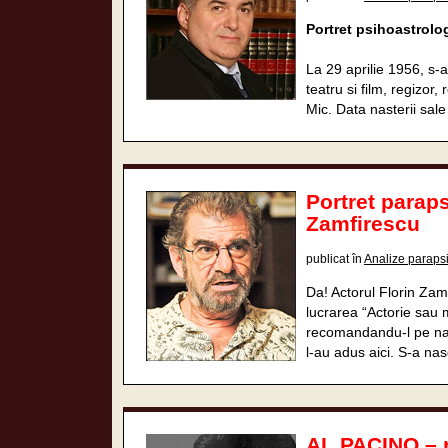
Portret psihoastrolo
La 29 aprilie 1956, s-
teatru si film, regizor,
Mic. Data nasterii sale
Portret paraps
Zamfirescu
publicat în
Analize paraps
Da! Actorul Florin Zamf
lucrarea “Actorie sau m
recomandandu-l pe nati
l-au adus aici. S-a nasc
AL PACINO – 