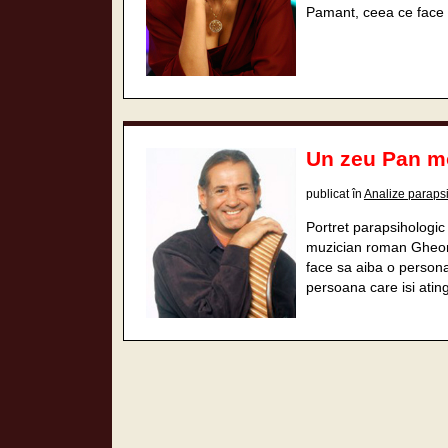
Pamant, ceea ce face s
Un zeu Pan m
publicat în
Analize paraps
Portret parapsihologic
muzician roman Gheorg
face sa aiba o persona
persoana care isi atin