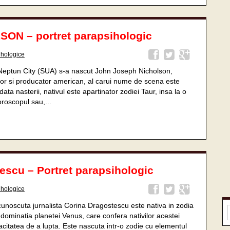
ON – portret parapsihologic
ihologice
n Neptun City (SUA) s-a nascut John Joseph Nicholson,
zor si producator american, al carui nume de scena este
ta nasterii, nativul este apartinator zodiei Taur, insa la o
oroscopul sau,...
escu – Portret parapsihologic
ihologice
 cunoscuta jurnalista Corina Dragostescu este nativa in zodia
dominatia planetei Venus, care confera nativilor acestei
acitatea de a lupta. Este nascuta intr-o zodie cu elementul