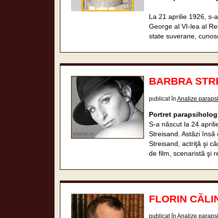
La 21 aprilie 1926, s-
George al VI-lea al Re
state suverane, cuno
BARBRA STREI
publicat în
Analize paraps
Portret parapsiholog
S-a născut la 24 april
Streisand. Astăzi îns
Streisand, actriţă şi c
de film, scenaristă şi 
FLORIN CĂLIN
publicat în
Analize paraps