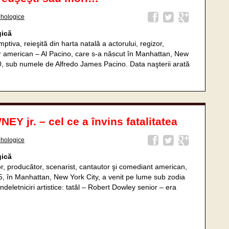
ihologice
gică
iva, reieşită din harta natală a actorului, regizor,
or american – Al Pacino, care s-a născut în Manhattan, New
40, sub numele de Alfredo James Pacino. Data naşterii arată
 jr. – cel ce a învins fatalitatea
ihologice
gică
r, producător, scenarist, cantautor şi comediant american,
65, în Manhattan, New York City, a venit pe lume sub zodia
îndeletniciri artistice: tatăl – Robert Dowley senior – era