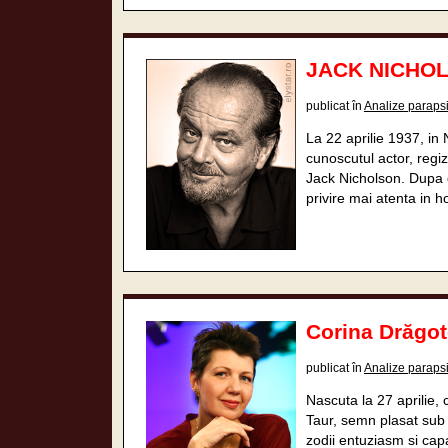
JACK NICHOLS
publicat în
Analize paraps
La 22 aprilie 1937, i
cunoscutul actor, regi
Jack Nicholson. Dupa da
privire mai atenta in h
Corina Drăgot
publicat în
Analize paraps
Nascuta la 27 aprilie,
Taur, semn plasat sub 
zodii entuziasm si cap