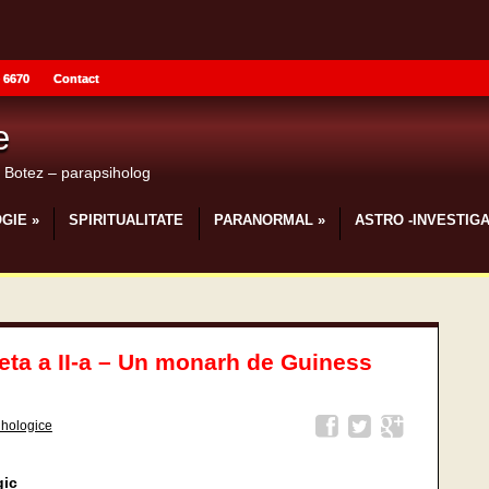
 6670
Contact
e
u Botez – parapsiholog
GIE
»
SPIRITUALITATE
PARANORMAL
»
ASTRO -INVESTIGA
eta a II-a – Un monarh de Guiness
ihologice
gic