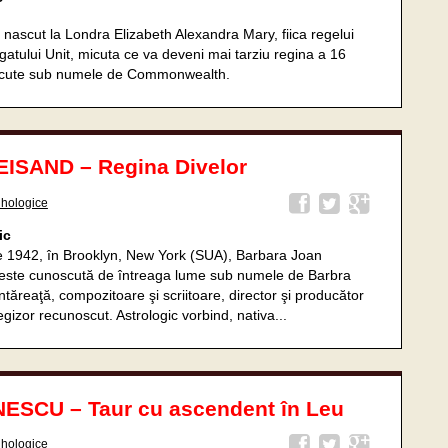
a nascut la Londra Elizabeth Alexandra Mary, fiica regelui
gatului Unit, micuta ce va deveni mai tarziu regina a 16
scute sub numele de Commonwealth.
SAND – Regina Divelor
ihologice
ic
ie 1942, în Brooklyn, New York (SUA), Barbara Joan
ă este cunoscută de întreaga lume sub numele de Barbra
ântăreaţă, compozitoare şi scriitoare, director şi producător
regizor recunoscut. Astrologic vorbind, nativa...
ESCU – Taur cu ascendent în Leu
ihologice