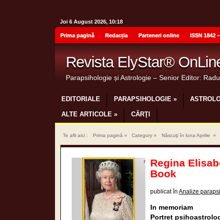
Joi 6 August 2026, 10:18
Prima pagină
Redacția
Parteneri online
ISSN 1842 –
Revista ElyStar® OnLin
Parapsihologie și Astrologie – Senior Editor: Rad
EDITORIALE
PARAPSIHOLOGIE
»
ASTROLO
ALTE ARTICOLE
»
CĂRŢI
Te afli aici :
Prima pagină
»
Category »
Născuţi în luna Aprilie
»
Regina Elisab
Book
publicat în
Analize paraps
In memoriam
Portret psihoastrolo