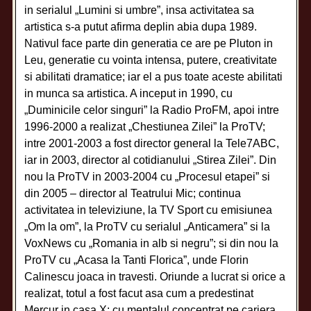
in serialul „Lumini si umbre”, insa activitatea sa
artistica s-a putut afirma deplin abia dupa 1989.
Nativul face parte din generatia ce are pe Pluton in
Leu, generatie cu vointa intensa, putere, creativitate
si abilitati dramatice; iar el a pus toate aceste abilitati
in munca sa artistica. A inceput in 1990, cu
„Duminicile celor singuri” la Radio ProFM, apoi intre
1996-2000 a realizat „Chestiunea Zilei” la ProTV;
intre 2001-2003 a fost director general la Tele7ABC,
iar in 2003, director al cotidianului „Stirea Zilei”. Din
nou la ProTV in 2003-2004 cu „Procesul etapei” si
din 2005 – director al Teatrului Mic; continua
activitatea in televiziune, la TV Sport cu emisiunea
„Om la om”, la ProTV cu serialul „Anticamera” si la
VoxNews cu „Romania in alb si negru”; si din nou la
ProTV cu „Acasa la Tanti Florica”, unde Florin
Calinescu joaca in travesti. Oriunde a lucrat si orice a
realizat, totul a fost facut asa cum a predestinat
Mercur in casa X: cu mentalul concentrat pe cariera,