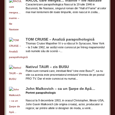
RACUL care mergea… inainte – Ilie Nastase
Caracterizare parapsihologica Nascut la 19 iulie 1946 in
Bucuresti, Ilie Nastase, singurul roman din “Hall of Fame” al celor
mai mari tenismeni din toate timpurile, este nascut in zodia...
TOM CRUISE – Analiză parapsihologică
Thomas Cruise Mapother IV s-a născut în Syracuse, New York
– la 3 iulie 1962, iar astăzi este cunoscut pe întreg mapamondul
sub numele său de scenă –...
Nativul TAUR – zis BUSU
Putini sunt romanii care, intrebati fiind “cine este Busu?”, sa nu
stie ca acesta este prezentatorul emisiunii Vremea de pe postul
PRO TV. Dar el este cunoscut nu numai...
John Malkovich – ca un Şarpe de Apă…
Portret parapsihologic
Nascut la 9 decembrie 1953, in orasul Christopher, Illinois-USA,
John Gavin Malkovich (de origina croata), actor, producator si
regizor, iar printre altele si designer de moda, a venit...