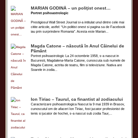
MARIAN GODINĂ – un poliţist onest…
Portret psihoastrologic
Prestigiosul Wall Street Journal si-a intitulat unul dintre cele mai
citite articole, astfel: “Un politist onest si pagina sa de Facebook
iau prin surprindere Romania”. Acesta este Marian...
Magda Catone – născută în Anul Câinelui de
Pământ
Portret psihoastrologic La 24 octombrie 1958, s-a nascut in
Bucuresti, Magdalena-Marta Catone, cunoscuta sub numele de
Magda Catone, actrita de teatru, film si televiziune. Nativa are
Soarele in zodia...
Ion Tiriac – Taurul, ca finantist al zodiacului
Caracterizare psihoastrologica Nascut la 9 mai 1939 in Brasov,
cunoscutul om de afaceri Ion Tiriac, fost jucator profesionist de
tenis si jucator de hochei, s-a nascut sub zodia Taur,...