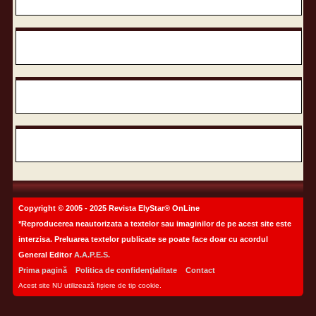
Copyright © 2005 - 2025 Revista ElyStar® OnLine
*Reproducerea neautorizata a textelor sau imaginilor de pe acest site este
interzisa. Preluarea textelor publicate se poate face doar cu acordul
General Editor
A.A.P.E.S.
Prima pagină
Politica de confidenţialitate
Contact
Acest site NU utilizează fișiere de tip cookie.