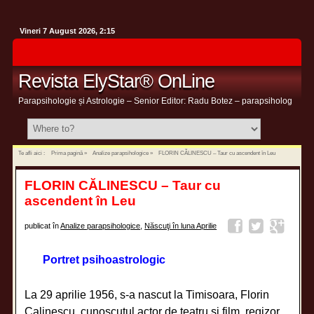
Vineri 7 August 2026, 2:15
Revista ElyStar® OnLine
Parapsihologie și Astrologie – Senior Editor: Radu Botez – parapsiholog
Te afli aici :
Prima pagină
»
Analize parapsihologice
»
FLORIN CĂLINESCU – Taur cu ascendent în Leu
FLORIN CĂLINESCU – Taur cu
ascendent în Leu
publicat în
Analize parapsihologice
,
Născuţi în luna Aprilie
Portret psihoastrologic
La 29 aprilie 1956, s-a nascut la Timisoara, Florin
Calinescu, cunoscutul actor de teatru si film, regizor,