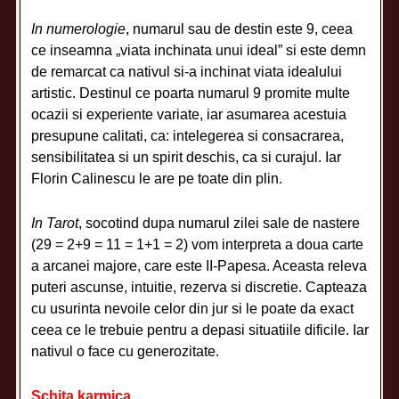
In numerologie
, numarul sau de destin este 9, ceea
ce inseamna „viata inchinata unui ideal” si este demn
de remarcat ca nativul si-a inchinat viata idealului
artistic. Destinul ce poarta numarul 9 promite multe
ocazii si experiente variate, iar asumarea acestuia
presupune calitati, ca: intelegerea si consacrarea,
sensibilitatea si un spirit deschis, ca si curajul. Iar
Florin Calinescu le are pe toate din plin.
In Tarot
, socotind dupa numarul zilei sale de nastere
(29 = 2+9 = 11 = 1+1 = 2) vom interpreta a doua carte
a arcanei majore, care este II-Papesa. Aceasta releva
puteri ascunse, intuitie, rezerva si discretie. Capteaza
cu usurinta nevoile celor din jur si le poate da exact
ceea ce le trebuie pentru a depasi situatiile dificile. Iar
nativul o face cu generozitate.
Schita karmica