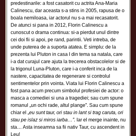
predestinarile: a fost casatorit cu actrita Ana-Maria
Calinescu, dar aceasta s-a stins in 2005, rapusa de o
boala nemiloasa, iar actorul nu s-a mai recasatorit.
De atunci si pana in 2012, Florin Calinescu a
cunoscut o drama continua: si-a pierdut unul dintre
cei doi fii si apoi, pe rand, parintii. Veti intreba, de
unde puterea de a suporta atatea. E simplu: de la
prezenta lui Pluton in casa I din tema sa natala, care
i-a dat curajul care ajuta la trecerea obstacolelor si de
la trigonul Luna-Pluton, care i-a conferit inca de la
nastere, capacitatea de regenerare si controlul
sentimentelor prin vointa. Viata lui Florin Calinescu a
fost pana acum precum simbolul profesiei de actor: o
masca a comediei si una a tragediei; sau cum spune
romanul „un ochi rade, altul plange”. Sau cum spune
chiar el „
eu sunt taur, ori stau in lant si trag caruta, ori
stau pe islaz si miros iarba…”.
Iar el merge inainte, nu
sta… Asta inseamna sa fii nativ Taur, cu ascendent in
Leu!