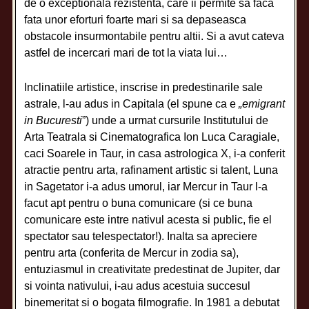
de o exceptionala rezistenta, care ii permite sa faca
fata unor eforturi foarte mari si sa depaseasca
obstacole insurmontabile pentru altii. Si a avut cateva
astfel de incercari mari de tot la viata lui…
Inclinatiile artistice, inscrise in predestinarile sale
astrale, l-au adus in Capitala (el spune ca e
„emigrant
in Bucuresti
”) unde a urmat cursurile Institutului de
Arta Teatrala si Cinematografica Ion Luca Caragiale,
caci Soarele in Taur, in casa astrologica X, i-a conferit
atractie pentru arta, rafinament artistic si talent, Luna
in Sagetator i-a adus umorul, iar Mercur in Taur l-a
facut apt pentru o buna comunicare (si ce buna
comunicare este intre nativul acesta si public, fie el
spectator sau telespectator!). Inalta sa apreciere
pentru arta (conferita de Mercur in zodia sa),
entuziasmul in creativitate predestinat de Jupiter, dar
si vointa nativului, i-au adus acestuia succesul
binemeritat si o bogata filmografie. In 1981 a debutat