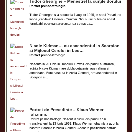
Tudor Gheorghe – Menestrel la curţile dorului
Portret psihoastrologic
Tudor Gheorghe s-a nascut la 1 august 1945, in satul Podari, de
langa „capitala” Olteniei - Craiova. Nici nu se putea ca acest
formidabil poet-cantaret-actor sa se nasca...
Nicole Kidman… cu ascendentul in Scorpion
si Mijlocul Cerului in Leu…
Portret psihoastrologic
Nascuta la 20 iunie in Honolulu-Hawaii, din parinti australieni,
actrita Nicole Kidman, are dubla cetatenie, australiana si
americana. Este nascuta in zodia Gemeni, are ascendentul in
Scorpion si...
Portret de Presedinte – Klaus Werner
Iohannis
Portret psihoastrologic Nascut in Sibiu, din parinti sasi
transilvaneni, la 13 iunie 1959, Klaus Werner Iohannis a avut la
nastere Soarele in zodia Gemeni. Aceasta pozitionare astrala