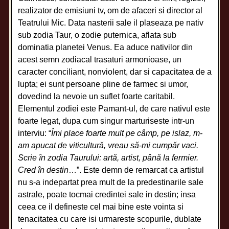
realizator de emisiuni tv, om de afaceri si director al
Teatrului Mic. Data nasterii sale il plaseaza pe nativ
sub zodia Taur, o zodie puternica, aflata sub
dominatia planetei Venus. Ea aduce nativilor din
acest semn zodiacal trasaturi armonioase, un
caracter conciliant, nonviolent, dar si capacitatea de a
lupta; ei sunt persoane pline de farmec si umor,
dovedind la nevoie un suflet foarte caritabil.
Elementul zodiei este Pamant-ul, de care nativul este
foarte legat, dupa cum singur marturiseste intr-un
interviu: “
Îmi place foarte mult pe câmp, pe islaz, m-
am apucat de viticultură, vreau să-mi cumpăr vaci.
Scrie în zodia Taurului: artă, artist, până la fermier.
Cred în destin
…”. Este demn de remarcat ca artistul
nu s-a indepartat prea mult de la predestinarile sale
astrale, poate tocmai credintei sale in destin; insa
ceea ce il defineste cel mai bine este vointa si
tenacitatea cu care isi urmareste scopurile, dublate