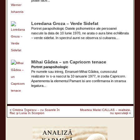
poate face...
Loredana Groza – Verde Sidefat
Portret parapsihologic Datele psihometrice ale persoanei
nascute la data de 10 Iunie 1970, ne arata o aura bine echilibrata
– verde sidefat. In spectrul aurei se observa si culoarea...
Mihai Gâdea – un Capricorn tenace
Portret parapsihologic
Pe numele sau intreg, Emanuel-Mihai Gâdea, cunoscutul
realizator tv s-a nascut la 10 ianuarie 1977, in zodia Capricorn.
Apartenenta la elementul Pamant isi are confirmarea in stransa
legatura...
«
Cristina Ţopescu – cu Soarele în
Moartea Mariei CALLAS – realitate,
Rac şi Luna în Scorpion
nu speculaţii
»