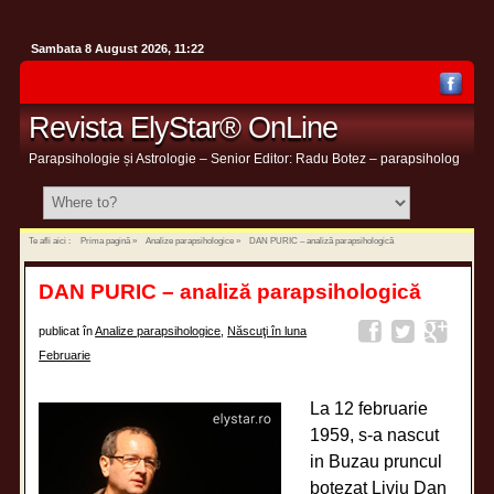
Sambata 8 August 2026, 11:22
Revista ElyStar® OnLine
Parapsihologie și Astrologie – Senior Editor: Radu Botez – parapsiholog
Te afli aici :
Prima pagină
»
Analize parapsihologice
»
DAN PURIC – analiză parapsihologică
DAN PURIC – analiză parapsihologică
publicat în
Analize parapsihologice
,
Născuţi în luna
Februarie
La 12 februarie
1959, s-a nascut
in Buzau pruncul
botezat Liviu Dan