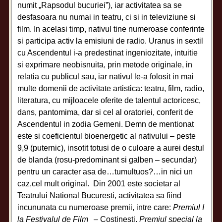
numit „Rapsodul bucuriei”), iar activitatea sa se
desfasoara nu numai in teatru, ci si in televiziune si
film. In acelasi timp, nativul tine numeroase conferinte
si participa activ la emisiuni de radio. Uranus in sextil
cu Ascendentul i-a predestinat ingeniozitate, intuitie
si exprimare neobisnuita, prin metode originale, in
relatia cu publicul sau, iar nativul le-a folosit in mai
multe domenii de activitate artistica: teatru, film, radio,
literatura, cu mijloacele oferite de talentul actoricesc,
dans, pantomima, dar si cel al oratoriei, conferit de
Ascendentul in zodia Gemeni. Demn de mentionat
este si coeficientul bioenergetic al nativului – peste
9,9 (puternic), insotit totusi de o culoare a aurei destul
de blanda (rosu-predominant si galben – secundar)
pentru un caracter asa de…tumultuos?…in nici un
caz,cel mult original. Din 2001 este societar al
Teatrului National Bucuresti, activitatea sa fiind
incununata cu numeroase premii, intre care:
Premiul I
la Festivalul de Film
– Costinesti,
Premiul special la