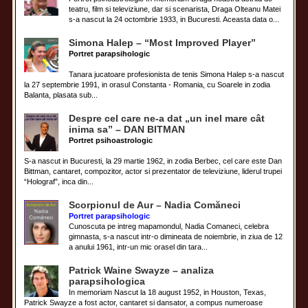
teatru, film si televiziune, dar si scenarista, Draga Olteanu Matei
s-a nascut la 24 octombrie 1933, in Bucuresti. Aceasta data o...
Simona Halep – “Most Improved Player”
Portret parapsihologic
Tanara jucatoare profesionista de tenis Simona Halep s-a nascut
la 27 septembrie 1991, in orasul Constanta - Romania, cu Soarele in zodia
Balanta, plasata sub...
Despre cel care ne-a dat „un inel mare cât
inima sa” – DAN BITMAN
Portret psihoastrologic
S-a nascut in Bucuresti, la 29 martie 1962, in zodia Berbec, cel care este Dan
Bittman, cantaret, compozitor, actor si prezentator de televiziune, liderul trupei
“Holograf”, inca din...
Scorpionul de Aur – Nadia Comăneci
Portret parapsihologic
Cunoscuta pe intreg mapamondul, Nadia Comaneci, celebra
gimnasta, s-a nascut intr-o dimineata de noiembrie, in ziua de 12
a anului 1961, intr-un mic orasel din tara...
Patrick Waine Swayze – analiza
parapsihologica
In memoriam Nascut la 18 august 1952, in Houston, Texas,
Patrick Swayze a fost actor, cantaret si dansator, a compus numeroase