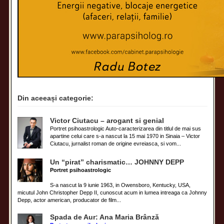
Din aceeași categorie:
Victor Ciutacu – arogant si genial
Portret psihoastrologic Auto-caracterizarea din titlul de mai sus
apartine celui care s-a nascut la 15 mai 1970 in Sinaia – Victor
Ciutacu, jurnalist roman de origine evreiasca, si vom...
Un “pirat” charismatic… JOHNNY DEPP
Portret psihoastrologic
S-a nascut la 9 iunie 1963, in Owensboro, Kentucky, USA,
micutul John Christopher Depp II, cunoscut acum in lumea intreaga ca Johnny
Depp, actor american, producator de film...
Spada de Aur: Ana Maria Brânză