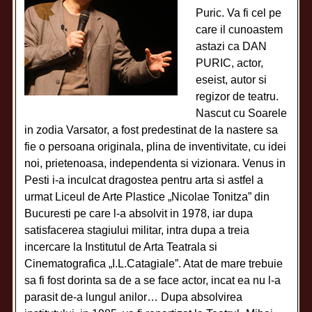
Puric. Va fi cel pe
care il cunoastem
astazi ca DAN
PURIC, actor,
eseist, autor si
regizor de teatru.
Nascut cu Soarele
in zodia Varsator, a fost predestinat de la nastere sa
fie o persoana originala, plina de inventivitate, cu idei
noi, prietenoasa, independenta si vizionara. Venus in
Pesti i-a inculcat dragostea pentru arta si astfel a
urmat Liceul de Arte Plastice „Nicolae Tonitza” din
Bucuresti pe care l-a absolvit in 1978, iar dupa
satisfacerea stagiului militar, intra dupa a treia
incercare la Institutul de Arta Teatrala si
Cinematografica „I.L.Catagiale”. Atat de mare trebuie
sa fi fost dorinta sa de a se face actor, incat ea nu l-a
parasit de-a lungul anilor… Dupa absolvirea