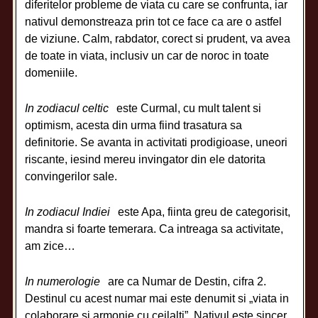
diferitelor probleme de viata cu care se confrunta, iar
nativul demonstreaza prin tot ce face ca are o astfel
de viziune. Calm, rabdator, corect si prudent, va avea
de toate in viata, inclusiv un car de noroc in toate
domeniile.
In zodiacul celtic
este Curmal, cu mult talent si
optimism, acesta din urma fiind trasatura sa
definitorie. Se avanta in activitati prodigioase, uneori
riscante, iesind mereu invingator din ele datorita
convingerilor sale.
In zodiacul Indiei
este Apa, fiinta greu de categorisit,
mandra si foarte temerara. Ca intreaga sa activitate,
am zice…
In numerologie
are ca Numar de Destin, cifra 2.
Destinul cu acest numar mai este denumit si „viata in
colaborare si armonie cu ceilalti”. Nativul este sincer,