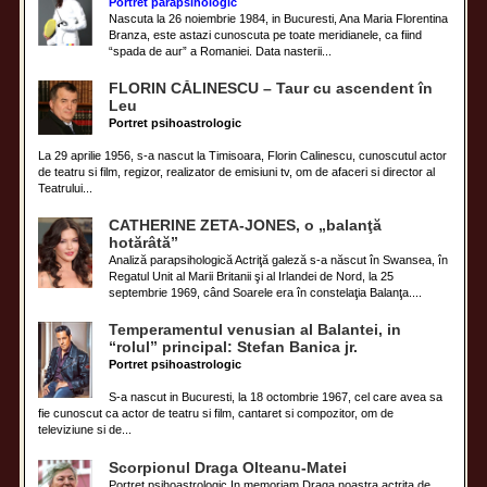
Portret parapsihologic
Nascuta la 26 noiembrie 1984, in Bucuresti, Ana Maria Florentina
Branza, este astazi cunoscuta pe toate meridianele, ca fiind
“spada de aur” a Romaniei. Data nasterii...
FLORIN CĂLINESCU – Taur cu ascendent în
Leu
Portret psihoastrologic
La 29 aprilie 1956, s-a nascut la Timisoara, Florin Calinescu, cunoscutul actor
de teatru si film, regizor, realizator de emisiuni tv, om de afaceri si director al
Teatrului...
CATHERINE ZETA-JONES, o „balanţă
hotărâtă”
Analiză parapsihologică Actriţă galeză s-a născut în Swansea, în
Regatul Unit al Marii Britanii şi al Irlandei de Nord, la 25
septembrie 1969, când Soarele era în constelaţia Balanţa....
Temperamentul venusian al Balantei, in
“rolul” principal: Stefan Banica jr.
Portret psihoastrologic
S-a nascut in Bucuresti, la 18 octombrie 1967, cel care avea sa
fie cunoscut ca actor de teatru si film, cantaret si compozitor, om de
televiziune si de...
Scorpionul Draga Olteanu-Matei
Portret psihoastrologic In memoriam Draga noastra actrita de