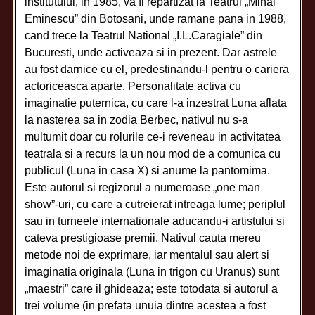
institutului, in 1985, va fi repartizat la Teatrul „Mihai
Eminescu” din Botosani, unde ramane pana in 1988,
cand trece la Teatrul National „I.L.Caragiale” din
Bucuresti, unde activeaza si in prezent. Dar astrele
au fost darnice cu el, predestinandu-l pentru o cariera
actoriceasca aparte. Personalitate activa cu
imaginatie puternica, cu care l-a inzestrat Luna aflata
la nasterea sa in zodia Berbec, nativul nu s-a
multumit doar cu rolurile ce-i reveneau in activitatea
teatrala si a recurs la un nou mod de a comunica cu
publicul (Luna in casa X) si anume la pantomima.
Este autorul si regizorul a numeroase „one man
show”-uri, cu care a cutreierat intreaga lume; periplul
sau in turneele internationale aducandu-i artistului si
cateva prestigioase premii. Nativul cauta mereu
metode noi de exprimare, iar mentalul sau alert si
imaginatia originala (Luna in trigon cu Uranus) sunt
„maestri” care il ghideaza; este totodata si autorul a
trei volume (in prefata unuia dintre acestea a fost