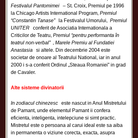
Festivalul Pantomimei
– St. Croix, Premiul pe 1996
la Chicago Artists International Program,
Premiul
“Constantin Tanase”
la Festivalul Umorului,
Premiul
UNITER
conferit de Asociatia Internationala a
Criticilor de Teatru,
Premiul “pentru performanta în
teatrul non-verbal”
,
Marele Premiu al Fundatiei
Anastasia
si altele. Din decembrie 2004 este
societar de onoare al Teatrului National, iar in anul
2000 i s-a conferit Ordinul „Steaua Romaniei” in grad
de Cavaler.
Alte sisteme divinatorii
In zodiacul chinezesc
este nascut in Anul Mistretului
de Pamant, unde elementul Pamant ii confera
eficienta, inteligenta, intelepciune si simt practic.
Mistretul este o persoana al carui ideal este sa aiba
in permanenta o viziune corecta, exacta, asupra