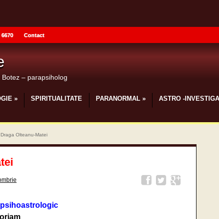
 6670
Contact
e
u Botez – parapsiholog
GIE
»
SPIRITUALITATE
PARANORMAL
»
ASTRO -INVESTIGA
 Draga Olteanu-Matei
tei
tombrie
 psihoastrologic
oriam