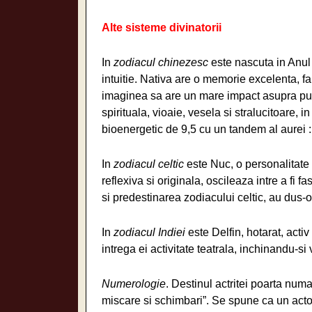
Alte sisteme divinatorii
In
zodiacul chinezesc
este nascuta in Anul
intuitie. Nativa are o memorie excelenta, far
imaginea sa are un mare impact asupra public
spirituala, vioaie, vesela si stralucitoare, 
bioenergetic de 9,5 cu un tandem al aurei 
In
zodiacul celtic
este Nuc, o personalitate 
reflexiva si originala, oscileaza intre a fi 
si predestinarea zodiacului celtic, au dus-o 
In
zodiacul Indiei
este Delfin, hotarat, activ
intrega ei activitate teatrala, inchinandu-si 
Numerologie
. Destinul actritei poarta num
miscare si schimbari”. Se spune ca un actor 