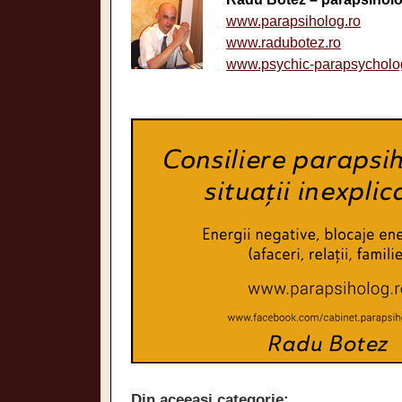
www.parapsiholog.ro
www.radubotez.ro
www.psychic-parapsycholo
Din aceeași categorie: