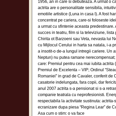
1956, an in care si debuteaza. A urmat o car
actrita are o personalitate sensibila, intuit
emotiile artistice (Luna in casa I). A fost h
concentrat pe cariera, care-si foloseste ide
a urmat cu sfintenie aceasta predestinare. A 
succes in teatru, film si la televiziune, lis
Chirita ot Barzoeni sau Veta, nevasta lui Ne
cu Mijlocul Cerului in harta sa natala, i-a 
a insotit-o de-a lungul intregii cariere. Un 
Neptun) nu putea ramane nerecompensat; actr
care: Premiul pentru cea mai iubita actrita
Premiul de Excelenta – VIP; Ordinul “Steau
Romaniei” in grad de Cavaler, conferit de C
casatorie indelungata, fara copii, dar feric
anul 2007 actrita s-a pensionat si s-a retras
companie teatrala cu neprofesionisti. Ener
respectabila la activitate sustinuta: actrita
ecranizare dupa piesa “Regina Lear” de Cor
Asa cum o stim: o va face