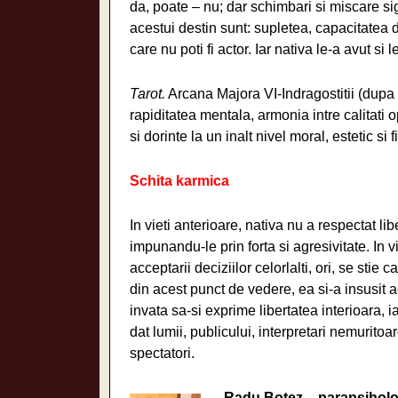
da, poate – nu; dar schimbari si miscare s
acestui destin sunt: supletea, capacitatea 
care nu poti fi actor. Iar nativa le-a avut si l
Tarot.
Arcana Majora VI-Indragostitii (dupa
rapiditatea mentala, armonia intre calitati 
si dorinte la un inalt nivel moral, estetic si f
Schita karmica
In vieti anterioare, nativa nu a respectat liber
impunandu-le prin forta si agresivitate. In 
acceptarii deciziilor celorlalti, ori, se stie c
din acest punct de vedere, ea si-a insusit 
invata sa-si exprime libertatea interioara, ia
dat lumii, publicului, interpretari nemuritoa
spectatori.
Radu Botez – parapsihol