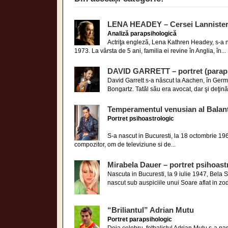
LENA HEADEY – Cersei Lanniste
Analiză parapsihologică
Actriţa engleză, Lena Kathren Headey, s-a n
1973. La vârsta de 5 ani, familia ei revine în Anglia, în...
DAVID GARRETT – portret (paraps
David Garrett s-a născut la Aachen, în Ger
Bongartz. Tatăl său era avocat, dar şi deţină
Temperamentul venusian al Balantei
Portret psihoastrologic
S-a nascut in Bucuresti, la 18 octombrie 1967
compozitor, om de televiziune si de...
Mirabela Dauer – portret psihoast
Nascuta in Bucuresti, la 9 iulie 1947, Bela 
nascut sub auspiciile unui Soare aflat in zod
“Briliantul” Adrian Mutu
Portret parapsihologic