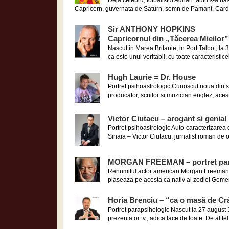
Deja celebru, fotbalistul Adrian Mutu s-a nas
Capricorn, guvernata de Saturn, semn de Pamant, Cardin
Sir ANTHONY HOPKINS
Capricornul din „Tăcerea Mieilor”
Nascut in Marea Britanie, in Port Talbot, la
ca este unul veritabil, cu toate caracteristice
Hugh Laurie = Dr. House
Portret psihoastrologic Cunoscut noua din s
producator, scriitor si muzician englez, aces
Victor Ciutacu – arogant si genial
Portret psihoastrologic Auto-caracterizarea d
Sinaia – Victor Ciutacu, jurnalist roman de o
MORGAN FREEMAN – portret par
Renumitul actor american Morgan Freeman s-
plaseaza pe acesta ca nativ al zodiei Gemeni
Horia Brenciu – “ca o masă de Cr
Portret parapsihologic Nascut la 27 august 1
prezentator tv., adica face de toate. De altfel,