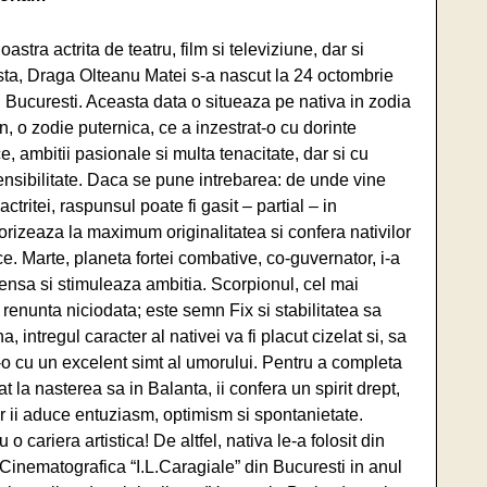
astra actrita de teatru, film si televiziune, dar si
sta, Draga Olteanu Matei s-a nascut la 24 octombrie
 Bucuresti. Aceasta data o situeaza pe nativa in zodia
, o zodie puternica, ce a inzestrat-o cu dorinte
e, ambitii pasionale si multa tenacitate, dar si cu
ensibilitate. Daca se pune intrebarea: de unde vine
 actritei, raspunsul poate fi gasit – partial – in
vorizeaza la maximum originalitatea si confera nativilor
tice. Marte, planeta fortei combative, co-guvernator, i-a
ntensa si stimuleaza ambitia. Scorpionul, cel mai
enunta niciodata; este semn Fix si stabilitatea sa
 intregul caracter al nativei va fi placut cizelat si, sa
t-o cu un excelent simt al umorului. Pentru a completa
at la nasterea sa in Balanta, ii confera un spirit drept,
tor ii aduce entuziasm, optimism si spontanietate.
o cariera artistica! De altfel, nativa le-a folosit din
si Cinematografica “I.L.Caragiale” din Bucuresti in anul