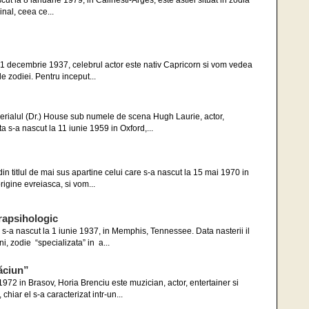
cut la 8 ianuarie 1979, in Calinesti-Arges; este astfel situat in zodia
al, ceea ce...
 31 decembrie 1937, celebrul actor este nativ Capricorn si vom vedea
le zodiei. Pentru inceput...
erialul (Dr.) House sub numele de scena Hugh Laurie, actor,
ta s-a nascut la 11 iunie 1959 in Oxford,...
in titlul de mai sus apartine celui care s-a nascut la 15 mai 1970 in
rigine evreiasca, si vom...
apsihologic
a nascut la 1 iunie 1937, in Memphis, Tennessee. Data nasterii il
, zodie “specializata” in a...
ăciun”
972 in Brasov, Horia Brenciu este muzician, actor, entertainer si
 chiar el s-a caracterizat intr-un...