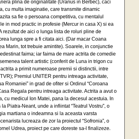
iera plina de originalitate (Uranus in Berbec), caci
iva, cu multa imaginatie, care transmite dinamic
arazita sa fie o persoana competitiva, cu mentalul
ile in mod practic in profesie (Mercur in casa X) si ea
rezultat de aici o lunga lista de roluri pline de
ta prea lunga spre a fi citata aici. (Dar macar Coana
a Marin, tot trebuie amintite). Soarele, in conjunctie
predestinat faima; iar faima de mare actrita de comedie
asemenea talent artistic (conferit de Luna in trigon cu
ita a primit numeroase premii si distinctii, intre
 (TVR); Premiul UNITER pentru intreaga activitate,
a Romaniei” in grad de ofiter si Ordinul “Coroana
asa Regala pentru intreaga activitate. Actrita a avut o
ita, cu medicul Ion Matei, pana la decesul acestuia. In
 la Piatra-Neant, unde a infiintat “Teatrul Vostru”, o
gia martiana o indeamna si la aceasta varsta
-scenarista lucreaza de zor la proiectul “Sofronia”, o
nel Udrea, proiect pe care doreste sa-l finalizeze.