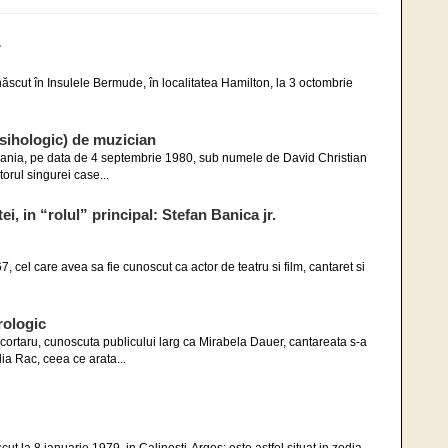
r
ăscut în Insulele Bermude, în localitatea Hamilton, la 3 octombrie
ihologic) de muzician
mania, pe data de 4 septembrie 1980, sub numele de David Christian
torul singurei case...
, in “rolul” principal: Stefan Banica jr.
, cel care avea sa fie cunoscut ca actor de teatru si film, cantaret si
rologic
Scortaru, cunoscuta publicului larg ca Mirabela Dauer, cantareata s-a
ia Rac, ceea ce arata...