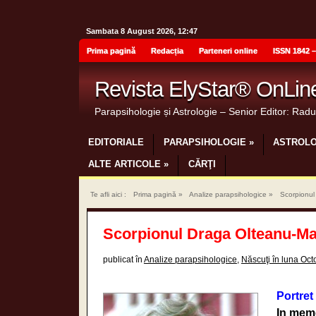
Sambata 8 August 2026, 12:47
Prima pagină
Redacția
Parteneri online
ISSN 1842 –
Revista ElyStar® OnLin
Parapsihologie și Astrologie – Senior Editor: Rad
EDITORIALE
PARAPSIHOLOGIE
»
ASTROLO
ALTE ARTICOLE
»
CĂRŢI
Te afli aici :
Prima pagină
»
Analize parapsihologice
»
Scorpionul
Scorpionul Draga Olteanu-Ma
publicat în
Analize parapsihologice
,
Născuţi în luna Oc
Portret
In mem