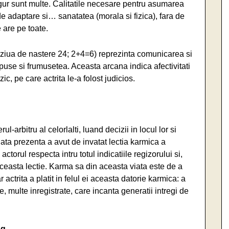
igur sunt multe. Calitatile necesare pentru asumarea
de adaptare si… sanatatea (morala si fizica), fara de
e are pe toate.
 ziua de nastere 24; 2+4=6) reprezinta comunicarea si
opuse si frumusetea. Aceasta arcana indica afectivitati
izic, pe care actrita le-a folost judicios.
ul-arbitru al celorlalti, luand decizii in locul lor si
viata prezenta a avut de invatat lectia karmica a
a actorul respecta intru totul indicatiile regizorului si,
aceasta lectie. Karma sa din aceasta viata este de a
r actrita a platit in felul ei aceasta datorie karmica: a
re, multe inregistrate, care incanta generatii intregi de
og