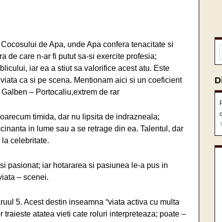
 Cocosului de Apa, unde Apa confera tenacitate si
a de care n-ar fi putut sa-si exercite profesia;
ului, iar ea a stiut sa valorifice acest atu. Este
D
in viata ca si pe scena. Mentionam aici si un coeficient
: Galben – Portocaliu,extrem de rar
oarecum timida, dar nu lipsita de indrazneala;
fascinanta in lume sau a se retrage din ea. Talentul, dar
la celebritate.
 si pasionat; iar hotararea si pasiunea le-a pus in
viata – scenei.
aruul 5. Acest destin inseamna “viata activa cu multa
traieste atatea vieti cate roluri interpreteaza; poate –