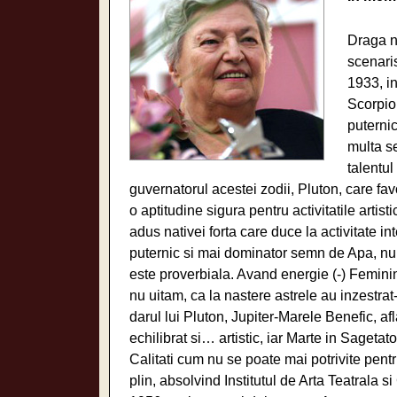
Draga no
scenari
1933, in
Scorpion
puternic
multa s
talentul
guvernatorul acestei zodii, Pluton, care fa
o aptitudine sigura pentru activitatile artis
adus nativei forta care duce la activitate i
puternic si mai dominator semn de Apa, nu r
este proverbiala. Avand energie (-) Feminina,
nu uitam, ca la nastere astrele au inzestra
darul lui Pluton, Jupiter-Marele Benefic, afl
echilibrat si… artistic, iar Marte in Sageta
Calitati cum nu se poate mai potrivite pentru 
plin, absolvind Institutul de Arta Teatrala 