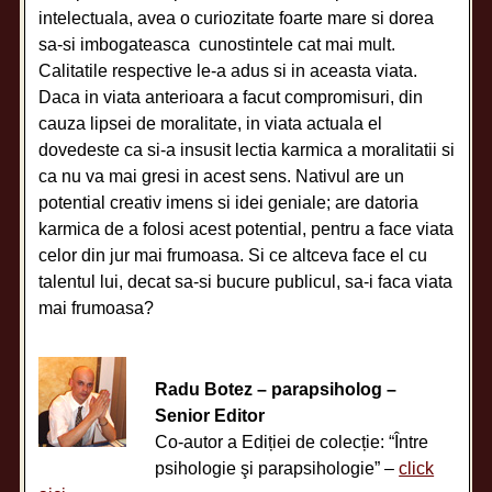
intelectuala, avea o curiozitate foarte mare si dorea
sa-si imbogateasca cunostintele cat mai mult.
Calitatile respective le-a adus si in aceasta viata.
Daca in viata anterioara a facut compromisuri, din
cauza lipsei de moralitate, in viata actuala el
dovedeste ca si-a insusit lectia karmica a moralitatii si
ca nu va mai gresi in acest sens. Nativul are un
potential creativ imens si idei geniale; are datoria
karmica de a folosi acest potential, pentru a face viata
celor din jur mai frumoasa. Si ce altceva face el cu
talentul lui, decat sa-si bucure publicul, sa-i faca viata
mai frumoasa?
Radu Botez – parapsiholog –
Senior Editor
Co-autor a Ediției de colecție: “Între
psihologie şi parapsihologie” –
click