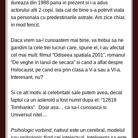
dureaza din 1988 pana in prezent si i-a adus
actorului alti 2 copii. Iata cat de bine s-a potrivit viata
sa personala cu predestinarile astrale. Am zice chiar,
in mod fericit.
Daca vrem sa-l cunoastem mai bine, va trebui sa ne
gandim la cele trei lucruri care, spune el, l-au afectat
cel mai mult: filmul “Odiseea spatiala 2001”, romanul
“De veghe in lanul de secara” si cand a aflat despre
Holocaust, pe cand era prin clasa a V-a sau a VI-a.
Interesant, nu?
Si ce alt motiv al celebritatii sale putem avea, decat
faptul ca un asteroid a fost numit dupa el: “12818
Tomhanks”. Doar asa… ca sa-l cunoasca si
Universul nitel…
Psihologic vorbind
, nativul este un cerebral, modelul
sau psihologic fiind cel intelectual. Inteligenta sa este