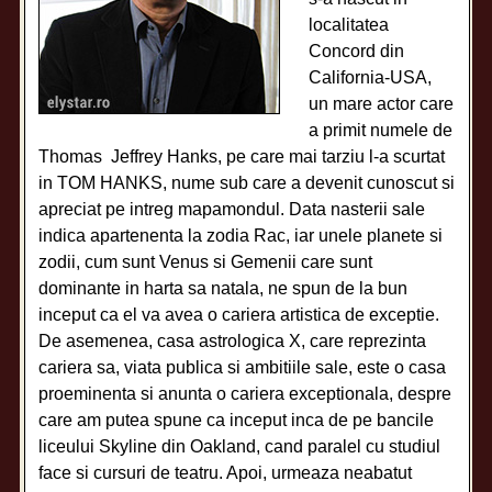
localitatea
Concord din
California-USA,
un mare actor care
a primit numele de
Thomas Jeffrey Hanks, pe care mai tarziu l-a scurtat
in TOM HANKS, nume sub care a devenit cunoscut si
apreciat pe intreg mapamondul. Data nasterii sale
indica apartenenta la zodia Rac, iar unele planete si
zodii, cum sunt Venus si Gemenii care sunt
dominante in harta sa natala, ne spun de la bun
inceput ca el va avea o cariera artistica de exceptie.
De asemenea, casa astrologica X, care reprezinta
cariera sa, viata publica si ambitiile sale, este o casa
proeminenta si anunta o cariera exceptionala, despre
care am putea spune ca inceput inca de pe bancile
liceului Skyline din Oakland, cand paralel cu studiul
face si cursuri de teatru. Apoi, urmeaza neabatut