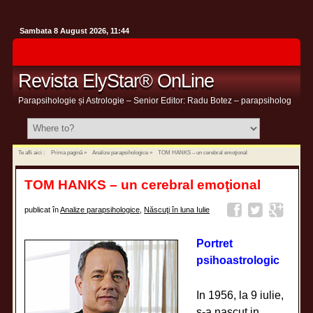
Sambata 8 August 2026, 11:44
Revista ElyStar® OnLine
Parapsihologie și Astrologie – Senior Editor: Radu Botez – parapsiholog
Te afli aici :
Prima pagină
»
Analize parapsihologice
»
TOM HANKS – un cerebral emoţional
TOM HANKS – un cerebral emoţional
publicat în
Analize parapsihologice
,
Născuţi în luna Iulie
Portret
psihoastrologic
In 1956, la 9 iulie,
s-a nascut in