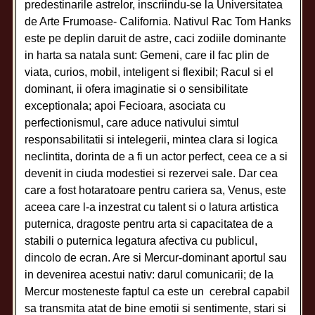
predestinarile astrelor, inscriindu-se la Universitatea
de Arte Frumoase- California. Nativul Rac Tom Hanks
este pe deplin daruit de astre, caci zodiile dominante
in harta sa natala sunt: Gemeni, care il fac plin de
viata, curios, mobil, inteligent si flexibil; Racul si el
dominant, ii ofera imaginatie si o sensibilitate
exceptionala; apoi Fecioara, asociata cu
perfectionismul, care aduce nativului simtul
responsabilitatii si intelegerii, mintea clara si logica
neclintita, dorinta de a fi un actor perfect, ceea ce a si
devenit in ciuda modestiei si rezervei sale. Dar cea
care a fost hotaratoare pentru cariera sa, Venus, este
aceea care l-a inzestrat cu talent si o latura artistica
puternica, dragoste pentru arta si capacitatea de a
stabili o puternica legatura afectiva cu publicul,
dincolo de ecran. Are si Mercur-dominant aportul sau
in devenirea acestui nativ: darul comunicarii; de la
Mercur mosteneste faptul ca este un cerebral capabil
sa transmita atat de bine emotii si sentimente, stari si