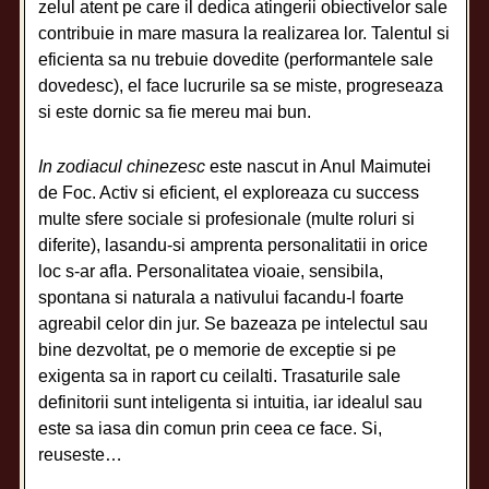
zelul atent pe care il dedica atingerii obiectivelor sale
contribuie in mare masura la realizarea lor. Talentul si
eficienta sa nu trebuie dovedite (performantele sale
dovedesc), el face lucrurile sa se miste, progreseaza
si este dornic sa fie mereu mai bun.
In zodiacul chinezesc
este nascut in Anul Maimutei
de Foc. Activ si eficient, el exploreaza cu success
multe sfere sociale si profesionale (multe roluri si
diferite), lasandu-si amprenta personalitatii in orice
loc s-ar afla. Personalitatea vioaie, sensibila,
spontana si naturala a nativului facandu-l foarte
agreabil celor din jur. Se bazeaza pe intelectul sau
bine dezvoltat, pe o memorie de exceptie si pe
exigenta sa in raport cu ceilalti. Trasaturile sale
definitorii sunt inteligenta si intuitia, iar idealul sau
este sa iasa din comun prin ceea ce face. Si,
reuseste…