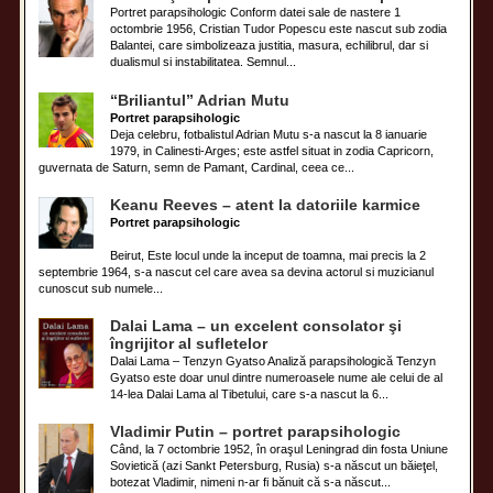
Portret parapsihologic Conform datei sale de nastere 1
octombrie 1956, Cristian Tudor Popescu este nascut sub zodia
Balantei, care simbolizeaza justitia, masura, echilibrul, dar si
dualismul si instabilitatea. Semnul...
“Briliantul” Adrian Mutu
Portret parapsihologic
Deja celebru, fotbalistul Adrian Mutu s-a nascut la 8 ianuarie
1979, in Calinesti-Arges; este astfel situat in zodia Capricorn,
guvernata de Saturn, semn de Pamant, Cardinal, ceea ce...
Keanu Reeves – atent la datoriile karmice
Portret parapsihologic
Beirut, Este locul unde la inceput de toamna, mai precis la 2
septembrie 1964, s-a nascut cel care avea sa devina actorul si muzicianul
cunoscut sub numele...
Dalai Lama – un excelent consolator şi
îngrijitor al sufletelor
Dalai Lama – Tenzyn Gyatso Analiză parapsihologică Tenzyn
Gyatso este doar unul dintre numeroasele nume ale celui de al
14-lea Dalai Lama al Tibetului, care s-a nascut la 6...
Vladimir Putin – portret parapsihologic
Când, la 7 octombrie 1952, în oraşul Leningrad din fosta Uniune
Sovietică (azi Sankt Petersburg, Rusia) s-a născut un băieţel,
botezat Vladimir, nimeni n-ar fi bănuit că s-a născut...