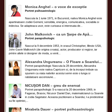
Monica Anghel – o voce de exceptie
Portret psihoastrologic
Nascuta la 1 iunie 1971, in Bucuresti, nativa Monica Anghel este
apartinatoare zodiei Gemeni; sensibila, energica, comunicativa, sociabila si
indecisa. Se adapteaza usor, este curioasa si interesata de...
John Malkovich – ca un Şarpe de Apă…
Portret parapsihologic
Nascut la 9 decembrie 1953, in orasul Christopher, Illinois-USA,
John Gavin Malkovich (de origina croata), actor, producator si regizor, iar
printre altele si designer de moda, a venit...
Alexandra Ungureanu – O Floare a Soarelui…
Portret parapsihologic Nascuta la 28 decembrie, Alexandra
Ungureanu este nativa Capricorn si, de la inceput trebuie sa
spunem ca viata nativilor acestui semn este o lunga si
rabdatoare ascensiune....
NICUȘOR DAN – greu de enervat
Portret parapsihologic S-a nascut la 20 decembrie 1969, in
Fagaras, Brasov, Nicusor Daniel Dan, matematicianul cu Soarele
in zodia Sagetator. Aceasta pozitionare a Soarelui, l-a predestinat
sa fie optimist,...
Mirabela Dauer – portret psihoastrologic