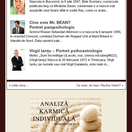
Nascuta in Bucuresti, la 9 iulie 1947, Bela Scortaru, cunoscuta
publicului larg ca Mirabela Dauer, cantareata s-a nascut sub
auspiciile unui Soare aflat in zodia Rac, ceea ce arata...
Cine este Mr. BEAN?
Portret parapsihologic
Actorul Rowan Sebastian Atkinson s-a nascut la 6 ianuarie 1955,
in oraselul Consset, comitatul Durham din Regatul Unit al Marii Britanii si
Irlandei de Nord. Data nasterii sale...
Virgil Ianțu – Portret psihoastrologic
Motto: „Sunt încredinţat că acolo, sus, cineva mă iubeş#8221;
(Virgil Ianțu) Nascut la 20 februarie 1971 in Timisoara, Virgil
Iantu, pe numele sau real Virgil Gataiantu, este nativ in...
«
Little story…
Ce este, de fapt, Flacăra Violet?
»