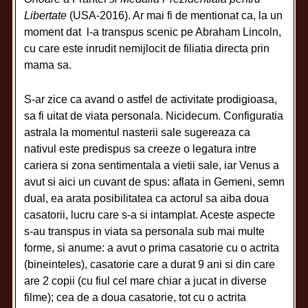
Libertate
(USA-2016). Ar mai fi de mentionat ca, la un
moment dat l-a transpus scenic pe Abraham Lincoln,
cu care este inrudit nemijlocit de filiatia directa prin
mama sa.
S-ar zice ca avand o astfel de activitate prodigioasa,
sa fi uitat de viata personala. Nicidecum. Configuratia
astrala la momentul nasterii sale sugereaza ca
nativul este predispus sa creeze o legatura intre
cariera si zona sentimentala a vietii sale, iar Venus a
avut si aici un cuvant de spus: aflata in Gemeni, semn
dual, ea arata posibilitatea ca actorul sa aiba doua
casatorii, lucru care s-a si intamplat. Aceste aspecte
s-au transpus in viata sa personala sub mai multe
forme, si anume: a avut o prima casatorie cu o actrita
(bineinteles), casatorie care a durat 9 ani si din care
are 2 copii (cu fiul cel mare chiar a jucat in diverse
filme); cea de a doua casatorie, tot cu o actrita