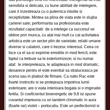
sensibila si delicata, cu bune abilitati de intelegere,
care il inzestreaza cu o puternica intuitie si
receptivitate. Mintea sa plina de viata este in slujba
carierei sale; performanta sa profesionala este
rezultatul capacitatii de a intelege ca succesul se
obtine prin munca, cu atat mai mult cu cat activitatea
artistica este un sector plin de varietate, relatii umane
diverse si calatorii, care ii trezesc interesul. Ceea ce
face ca el sa-si exprime emotiile in mod fericit, este
faptul ca trebuie sa le exterioririzeze; si nu numai
atat: le interpreteaza, le adapteaza in mod dramatic,
deoarece pentru el este esential sa straluceasca pe
scena sau in platoul de filmare. Ca nativ Rac este
foarte instinctiv si se protejeaza impotriva lumii
exterioare; are o viata interioara bogata si o imginatie
fertila. Si coeficientul bioenergetic de 9,8 isi spune
cuvantul impreuna cu un tandem chromatic in aura
(foarte rar) violet – portocaliu. Este un perfectionist si