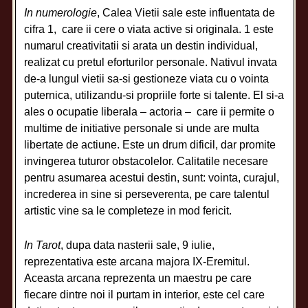
In numerologie
, Calea Vietii sale este influentata de
cifra 1, care ii cere o viata active si originala. 1 este
numarul creativitatii si arata un destin individual,
realizat cu pretul eforturilor personale. Nativul invata
de-a lungul vietii sa-si gestioneze viata cu o vointa
puternica, utilizandu-si propriile forte si talente. El si-a
ales o ocupatie liberala – actoria – care ii permite o
multime de initiative personale si unde are multa
libertate de actiune. Este un drum dificil, dar promite
invingerea tuturor obstacolelor. Calitatile necesare
pentru asumarea acestui destin, sunt: vointa, curajul,
increderea in sine si perseverenta, pe care talentul
artistic vine sa le completeze in mod fericit.
In Tarot
, dupa data nasterii sale, 9 iulie,
reprezentativa este arcana majora IX-Eremitul.
Aceasta arcana reprezenta un maestru pe care
fiecare dintre noi il purtam in interior, este cel care