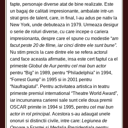
fapte, personaje diverse atat de bine realizate. Este
un bagaj de calitati impresionante, ambalate intr-un
strat gros de talent, care, in final, l-au adus pe nativ la
New York, unde debuteaza in 1979. Urmeaza desigur
o serie de roluri diverse, cu care incepe o cariera
impresionanta, despre care el spune cu modestie “
am
facut peste 20 de filme, iar cinci dintre ele sunt bune”.
Nu stim precis la care dintre ele se refera actorul
cand face aceasta afirmatie, insa este cert faptul ca el
primeste
Globul de Aur pentru cel mai bun actor
pentru “Big” in 1989, pentru “Philadelphia” in 1994,
“Forrest Gump” in 1995 si in 2001 pentru
“Naufragiatul”. Pentru activitatea artistica in teatru
primeste premiul international “Theatre World Award”,
iar incununarea carierei sale sunt cele doua premii
OSCAR primite in 1994 si 1995, pentru
cel mai bun
actor in rol principal.
Acestora s-au adaugat unele
onoruri si distinctii civile, intre care:
Legiunea de
Onoare
a Frantei
si Medalia Prezidentiala pentru