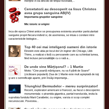
menține în ea dincolo de timpul rezonabil,...
Cercetatorii au descoperit ca Iisus Christos
avea grupa sanguina AB(IV)
Importanta grupelor sangvine
Mic istoric si origini
Inca din epoca Chinei antice se presupunea existenta anumitor particularitati
sanguine proprii fiecarui individ si, de asemenea, se intuia o corelare intre
caracteristicile biologice...
Top 40 cei mai inteligenţi oameni din istorie
Einstein este abia pe locul doi Un inginer din Chicago, Libb
Thims, a realizat o listă cu persoanele care au schimbat lumea,
fiind incluse personalităţile cu o rată a...
De unde vine Mărțişorul? – 1 Martie
Motto: “Cine poartă mărtişoare, nu va fi pârlit de Soare!”
(zicătoare populară) Ziua de 1 Martie este mult aşteptată de toţi
şi are o semnificaţie aparte, prin însăşi importanţa...
Triunghiul Bermudelor – mereu surprinzator!
Recent, exploratori americani si francezi, au facut o descoperire
monumentala: o piramida gigantica, partial translucida, iesita la
suprafata fundului Marii Caraibelor, cu origine, varsta si scop complet
necunoscute. Povestea...