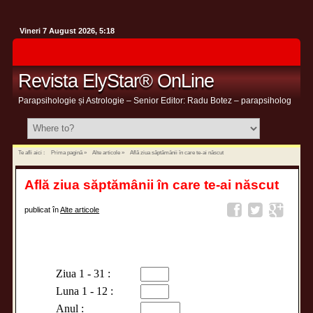
Vineri 7 August 2026, 5:18
Revista ElyStar® OnLine
Parapsihologie și Astrologie – Senior Editor: Radu Botez – parapsiholog
Te afli aici :
Prima pagină
»
Alte articole
»
Află ziua săptămânii în care te-ai născut
Află ziua săptămânii în care te-ai născut
publicat în
Alte articole