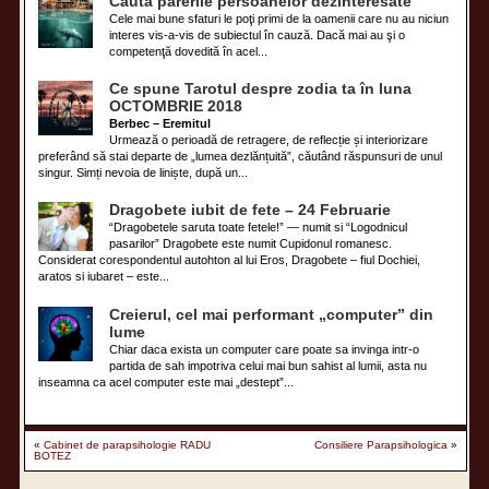
Caută părerile persoanelor dezinteresate
Cele mai bune sfaturi le poţi primi de la oamenii care nu au niciun
interes vis-a-vis de subiectul în cauză. Dacă mai au şi o
competenţă dovedită în acel...
Ce spune Tarotul despre zodia ta în luna
OCTOMBRIE 2018
Berbec – Eremitul
Urmează o perioadă de retragere, de reflecție și interiorizare
preferând să stai departe de „lumea dezlănțuită”, căutând răspunsuri de unul
singur. Simți nevoia de liniște, după un...
Dragobete iubit de fete – 24 Februarie
“Dragobetele saruta toate fetele!” — numit si “Logodnicul
pasarilor” Dragobete este numit Cupidonul romanesc.
Considerat corespondentul autohton al lui Eros, Dragobete – fiul Dochiei,
aratos si iubaret – este...
Creierul, cel mai performant „computer” din
lume
Chiar daca exista un computer care poate sa invinga intr-o
partida de sah impotriva celui mai bun sahist al lumii, asta nu
inseamna ca acel computer este mai „destept”...
«
Cabinet de parapsihologie RADU
Consiliere Parapsihologica
»
BOTEZ