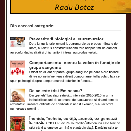
Din aceeași categorie:
Prevestitorii biologici ai cutremurelor
De-a lungul istoriei omenirii, cutremurele au produs milioane de
morti, au distrus constructii lasand fara adapost mii de oameni,
au scufundat localitati si chiar teritorii intregi, au produs valuri...
Comportamentul nostru la volan în funcţie de
grupa sanguină
Oricat de ciudat ar parea, grupa sanguina pe care o are fiecare
dintre noi ne influenteaza diferit comportamentul la volan. Iata ce
spun psihologii despre temperamentul soferilor, in functie...
De ce este trist Eminescu?
Din „perlele” bacalaureatului… intervalul 2010-2016 In urma
incheierii sesiunii de examene de bacalaureat si, tinand cont de
rezultatele uimitoare obtinute de candidatii la acest examen, s-au acordat
numeroase premii,...
Închide, încheie, curăţă, aruncă, oxigenează
ÎNCHIZÂND CICLURI de Paulo Coelho Întotdeauna este bine de
știut când anume se termină o etapă din viață. Dacă insiști a te