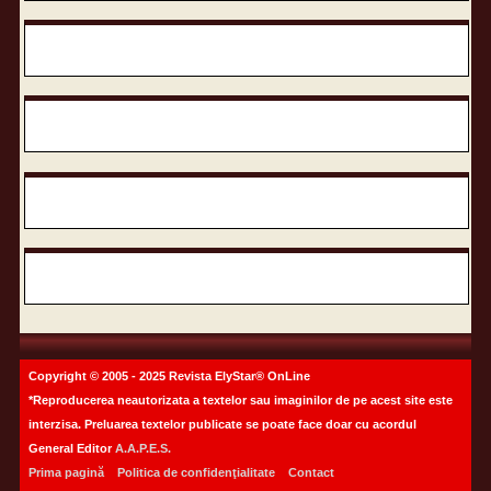
Copyright © 2005 - 2025 Revista ElyStar® OnLine
*Reproducerea neautorizata a textelor sau imaginilor de pe acest site este
interzisa. Preluarea textelor publicate se poate face doar cu acordul
General Editor
A.A.P.E.S.
Prima pagină
Politica de confidenţialitate
Contact