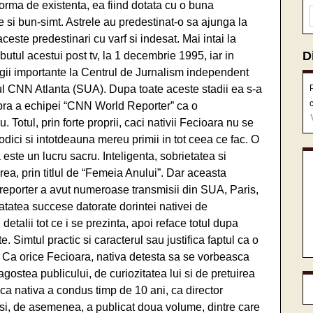
orma de existenta, ea fiind dotata cu o buna
te si bun-simt. Astrele au predestinat-o sa ajunga la
aceste predestinari cu varf si indesat. Mai intai la
D
tul acestui post tv, la 1 decembrie 1995, iar in
agii importante la Centrul de Jurnalism independent
rul CNN Atlanta (SUA). Dupa toate aceste stadii ea s-a
bra a echipei “CNN World Reporter” ca o
. Totul, prin forte proprii, caci nativii Fecioara nu se
dici si intotdeauna mereu primii in tot ceea ce fac. O
a este un lucru sacru. Inteligenta, sobrietatea si
ea, prin titlul de “Femeia Anului”. Dar aceasta
a reporter a avut numeroase transmisii din SUA, Paris,
 atatea succese datorate dorintei nativei de
etalii tot ce i se prezinta, apoi reface totul dupa
e. Simtul practic si caracterul sau justifica faptul ca o
. Ca orice Fecioara, nativa detesta sa se vorbeasca
gostea publicului, de curiozitatea lui si de pretuirea
a nativa a condus timp de 10 ani, ca director
 si, de asemenea, a publicat doua volume, dintre care