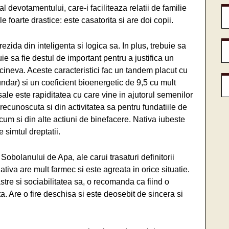
al devotamentului, care-i faciliteaza relatii de familie
 foarte drastice: este casatorita si are doi copii.
rezida din inteligenta si logica sa. In plus, trebuie sa
ie sa fie destul de important pentru a justifica un
u cineva. Aceste caracteristici fac un tandem placut cu
dar) si un coeficient bioenergetic de 9,5 cu mult
ale este rapiditatea cu care vine in ajutorul semenilor
recunoscuta si din activitatea sa pentru fundatiile de
cum si din alte actiuni de binefacere. Nativa iubeste
 simtul dreptatii.
Sobolanului de Apa, ale carui trasaturi definitorii
 Nativa are mult farmec si este agreata in orice situatie.
tre si sociabilitatea sa, o recomanda ca fiind o
ta. Are o fire deschisa si este deosebit de sincera si