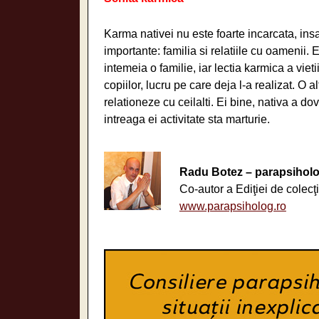
Karma nativei nu este foarte incarcata, insa
importante: familia si relatiile cu oamenii. Es
intemeia o familie, iar lectia karmica a viet
copiilor, lucru pe care deja l-a realizat. O 
relationeze cu ceilalti. Ei bine, nativa a do
intreaga ei activitate sta marturie.
Radu Botez – parapsiholo
Co-autor a Ediţiei de colecţ
www.parapsiholog.ro