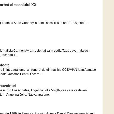
arbat al secolului XX
eg Thomas Sean Connery, a primit acest titlu in anul 1999, cand –
”
jurnalista Carmen Avram este nativa in zodia Taur, guvernata de
 facandu-i...
ologic
ru in intreaga lume, antrenorul de gimnastica OCTAVIAN Ioan Atanase
odia Varsator. Pentru fiecare...
navointei
nascut in Los Angeles, Angelina Jolie Voigth, cea care va deveni
i – Angelina Jolie. Nativa apartine...
cembrie 1969, in Fagaras, Brasov, Nicusor Daniel Dan, matematicianul