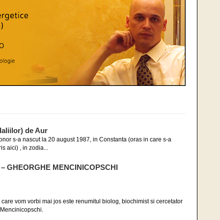
iilor) de Aur
nor s-a nascut la 20 august 1987, in Constanta (oras in care s-a
aici) , in zodia...
oase – GHEORGHE MENCINICOPSCHI
are vom vorbi mai jos este renumitul biolog, biochimist si cercetator
e Mencinicopschi.