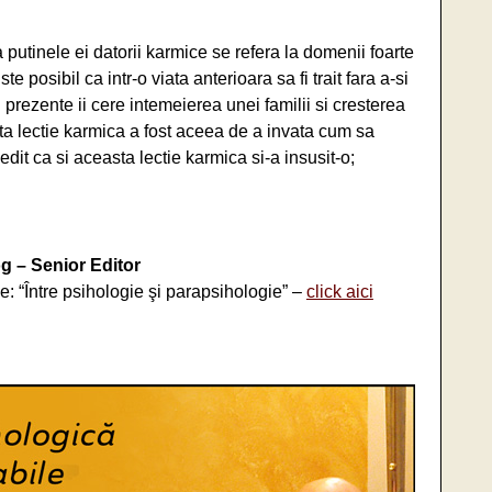
 putinele ei datorii karmice se refera la domenii foarte
te posibil ca intr-o viata anterioara sa fi trait fara a-si
ii prezente ii cere intemeierea unei familii si cresterea
alta lectie karmica a fost aceea de a invata cum sa
vedit ca si aceasta lectie karmica si-a insusit-o;
g – Senior Editor
ie: “Între psihologie şi parapsihologie” –
click aici