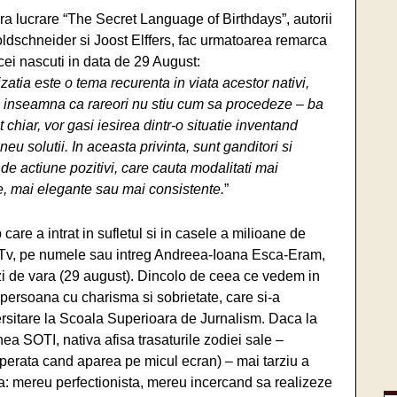
ra lucrare “The Secret Language of Birthdays”, autorii
ldschneider si Joost Elffers, fac urmatoarea remarca
cei nascuti in data de 29 August:
zatia este o tema recurenta in viata acestor nativi,
 inseamna ca rareori nu stiu cum sa procedeze – ba
 chiar, vor gasi iesirea dintr-o situatie inventand
neu solutii. In aceasta privinta, sunt ganditori si
e actiune pozitivi, care cauta modalitati mai
te, mai elegante sau mai consistente.
”
 a intrat in sufletul si in casele a milioane de
ea Tv, pe numele sau intreg Andreea-Ioana Esca-Eram,
 zi de vara (29 august). Dincolo de ceea ce vedem in
 persoana cu charisma si sobrietate, care si-a
versitare la Scoala Superioara de Jurnalism. Daca la
nea SOTI, nativa afisa trasaturile zodiei sale –
emperata cand aparea pe micul ecran) – mai tarziu a
a: mereu perfectionista, mereu incercand sa realizeze