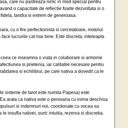
roasa, care nu pastreaza nimc in mod special pentru
, avand o capacitate de reflectie foarte dezvoltata si o
 fidela, tandra si extrem de generoasa.
a, cu o fire perfectionista si cercetatoare, motorul
a face lucrurile cat mai bine. Este discreta, inteleapta
2, ceea ce inseamna o viata in colaborare si armonie
afectiunea si prietenia, iar calitatile necesare pentru
abdarea si echilibrul, pe care nativa a dovedit ca le
le sisteme de tarot este numita Papesa) este
 Ea arata ca nativa este o persoana cu inima deschisa
mpulsuri si indemnuri noi, coordonate cu vocea sa
le insufla nativei, sunt: intuitia, rezerva si discretia.