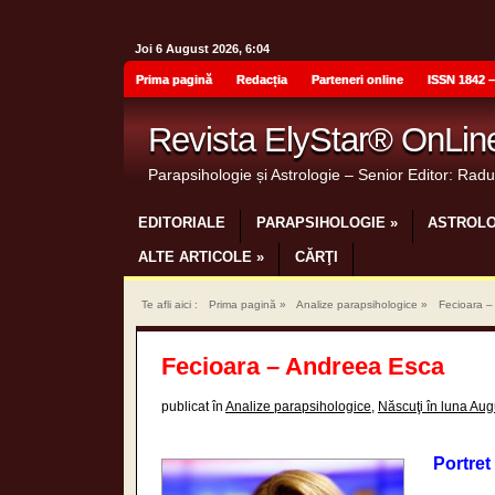
Joi 6 August 2026, 6:04
Prima pagină
Redacția
Parteneri online
ISSN 1842 –
Revista ElyStar® OnLin
Parapsihologie și Astrologie – Senior Editor: Rad
EDITORIALE
PARAPSIHOLOGIE
»
ASTROLO
ALTE ARTICOLE
»
CĂRŢI
Te afli aici :
Prima pagină
»
Analize parapsihologice
»
Fecioara –
Fecioara – Andreea Esca
publicat în
Analize parapsihologice
,
Născuţi în luna Aug
Portret