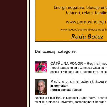
Din aceeași categorie:
CĂTĂLINA PONOR – Regina (medal
Portret parapsihologic Gimnasta Catalina Po
nascut si Simona Halep, despre care am scris 
Magicianul alimentaţiei sănăt
In memoriam
Portret psihoastrologic
Nascut la 1 mai 1949 in Domnesti-Arges, nativul despre c
stiintific, profesorul universitar, doctor inginer Gheorgh