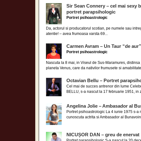
Sir Sean Connery – cel mai sexy b
portret parapsihologic
Portret psihoastrologic
Da, actorul si producatorul scotian, pe numele sau intr
atentie! – avea frumoasa varsta 69...
Carmen Avram – Un Taur “de aur
Portret psihoastrologic
Nascuta la 8 mai, in Viseul de Sus-Maramures, distinsa 
planeta Venus, care da nativilor frumusete si amabilitate,
Octavian Bellu – Portret parapsih
Cel mai de succes antrenor din lume Celeb
BELLU, s-a nascut la 17 februarie 1951, in z
Angelina Jolie – Ambasador al Bu
Portret psihoastrologic La 4 iunie 1975 s-a 
cunoscuta actrita si Ambasador al Bunavointe
NICUȘOR DAN – greu de enervat
Portret parapsihologic S-a nascut la 20 de