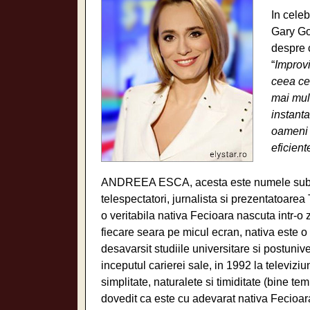
In celeb
Gary Go
despre 
“
Improvi
ceea ce
mai mult
instanta
oameni d
eficien
ANDREEA ESCA, acesta este numele sub care
telespectatori, jurnalista si prezentatoar
o veritabila nativa Fecioara nascuta intr-o
fiecare seara pe micul ecran, nativa este o
desavarsit studiile universitare si postuni
inceputul carierei sale, in 1992 la televiziu
simplitate, naturalete si timiditate (bine t
dovedit ca este cu adevarat nativa Fecioar