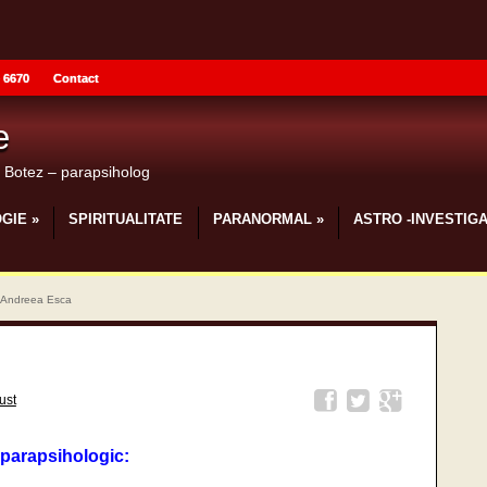
 6670
Contact
e
u Botez – parapsiholog
GIE
»
SPIRITUALITATE
PARANORMAL
»
ASTRO -INVESTIGA
 Andreea Esca
ust
 parapsihologic: