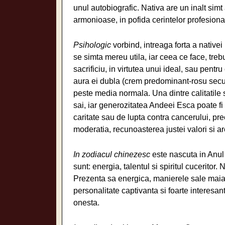
unul autobiografic. Nativa are un inalt simt 
armonioase, in pofida cerintelor profesionale
Psihologic
vorbind, intreaga forta a nativei 
se simta mereu utila, iar ceea ce face, trebu
sacrificiu, in virtutea unui ideal, sau pentr
aura ei dubla (crem predominant-rosu secun
peste media normala. Una dintre calitatile s
sai, iar generozitatea Andeei Esca poate fi 
caritate sau de lupta contra cancerului, pre
moderatia, recunoasterea justei valori si are
In zodiacul chinezesc
este nascuta in Anul 
sunt: energia, talentul si spiritul cuceritor.
Prezenta sa energica, manierele sale maias
personalitate captivanta si foarte interesan
onesta.