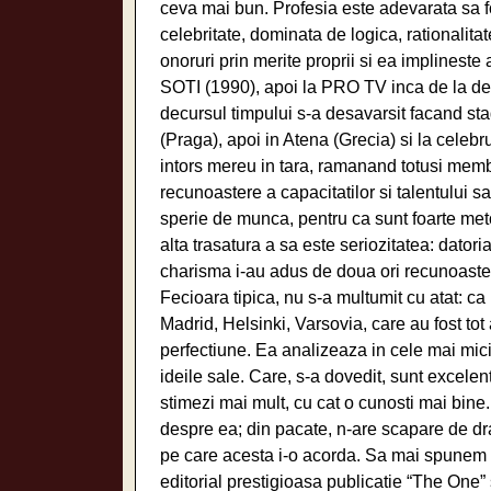
ceva mai bun. Profesia este adevarata sa f
celebritate, dominata de logica, rationalita
onoruri prin merite proprii si ea implineste 
SOTI (1990), apoi la PRO TV inca de la debu
decursul timpului s-a desavarsit facand st
(Praga), apoi in Atena (Grecia) si la celeb
intors mereu in tara, ramanand totusi mem
recunoastere a capacitatilor si talentului sau
sperie de munca, pentru ca sunt foarte meto
alta trasatura a sa este seriozitatea: datori
charisma i-au adus de doua ori recunoaster
Fecioara tipica, nu s-a multumit cu atat: c
Madrid, Helsinki, Varsovia, care au fost tot
perfectiune. Ea analizeaza in cele mai mici d
ideile sale. Care, s-a dovedit, sunt excelent
stimezi mai mult, cu cat o cunosti mai bine
despre ea; din pacate, n-are scapare de dra
pe care acesta i-o acorda. Sa mai spunem c
editorial prestigioasa publicatie “The One”