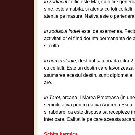
In zodiacul
celtic este Mar, cu o fire gene
sine, este amabila, si atenta cu toti ceilalti
atentie pe masura. Nativa este o partenera
In zodiacul Indiei
este, de asemenea, Fecioar
activitatilor ei fiind dorinta permananta de 
si culta.
In numerologie
, destinul sau poarta cifra 
cu ceilalti. Este un destin care favorizeaza 
asumarea acestui destin, sunt: diplomatia, r
are.
In Tarot
, arcana II-Marea Preoteasa (in une
semnificativa pentru nativa Andreea Esca.
si rabdare, ca este dispusa sa recepteze i
interioara. Calitatile pe care aceasta arcana 
Schita karmica