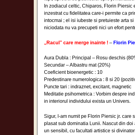
In zodiacul celtic, Chiparos, Florin Piersic 
inzestrat cu fidelitatea care-i permite ca pri
intocmai ; el isi iubeste si pretuieste arta s
niciodata nu va precupeti nici un efort pentru
„Racul” care merge inainte !
–
Florin Pie
Aura Dubla : Principal – Rosu deschis (80
Secundar – Albastru mat (20%)
Coeficient bioenergetic : 10
Predestinare numerologica : 8 si 20 (poziti
Puncte tari : indraznet, excitant, magnetic
Meditatie psihometrica : Vorbim despre indi
in interiorul individului exista un Univers.
Sigur, l-am numit pe Florin Piersic jr. car
plasat sub dominatia Lunii. Nascut din doi ac
un sensibil, cu facultati artistice si divinat