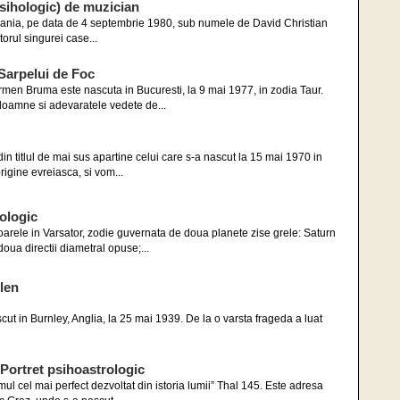
ihologic) de muzician
mania, pe data de 4 septembrie 1980, sub numele de David Christian
torul singurei case...
Sarpelui de Foc
en Bruma este nascuta in Bucuresti, la 9 mai 1977, in zodia Taur.
oamne si adevaratele vedete de...
in titlul de mai sus apartine celui care s-a nascut la 15 mai 1970 in
rigine evreiasca, si vom...
rologic
arele in Varsator, zodie guvernata de doua planete zise grele: Saturn
doua directii diametral opuse;...
len
cut in Burnley, Anglia, la 25 mai 1939. De la o varsta frageda a luat
tret psihoastrologic
l cel mai perfect dezvoltat din istoria lumii” Thal 145. Este adresa