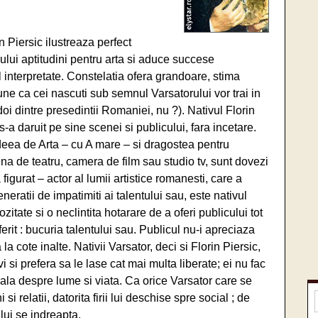
n Piersic ilustreaza perfect
vului aptitudini pentru arta si aduce succese
l interpretate. Constelatia ofera grandoare, stima
une ca cei nascuti sub semnul Varsatorului vor trai in
oi dintre presedintii Romaniei, nu ?). Nativul Florin
s-a daruit pe sine scenei si publicului, fara incetare.
: ideea de Arta – cu A mare – si dragostea pentru
ena de teatru, camera de film sau studio tv, sunt dovezi
figurat – actor al lumii artistice romanesti, care a
eratii de impatimiti ai talentului sau, este nativul
tate si o neclintita hotarare de a oferi publicului tot
erit : bucuria talentului sau. Publicul nu-i apreciaza
la cote inalte. Nativii Varsator, deci si Florin Piersic,
i si prefera sa le lase cat mai multa liberate; ei nu fac
ala despre lume si viata. Ca orice Varsator care se
si relatii, datorita firii lui deschise spre social ; de
 lui se indreapta.