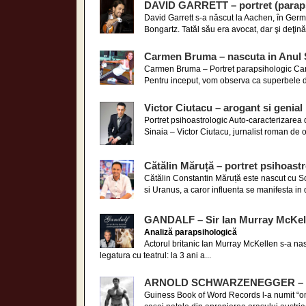
DAVID GARRETT – portret (paraps
David Garrett s-a născut la Aachen, în Ger
Bongartz. Tatăl său era avocat, dar şi deţină
Carmen Bruma – nascuta in Anul 
Carmen Bruma – Portret parapsihologic Carm
Pentru inceput, vom observa ca superbele d
Victor Ciutacu – arogant si genial
Portret psihoastrologic Auto-caracterizarea d
Sinaia – Victor Ciutacu, jurnalist roman de o
Cătălin Măruță – portret psihoast
Cătălin Constantin Măruță este nascut cu So
si Uranus, a caror influenta se manifesta in 
GANDALF – Sir Ian Murray McKel
Analiză parapsihologică
Actorul britanic Ian Murray McKellen s-a nas
legatura cu teatrul: la 3 ani a...
ARNOLD SCHWARZENEGGER – Por
Guiness Book of Word Records l-a numit “omu