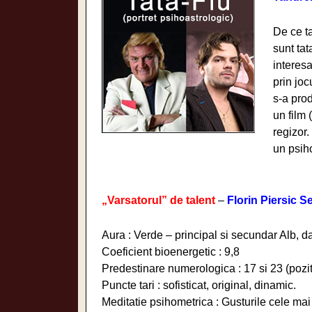
De ce t
sunt tat
interesa
prin joc
s-a prod
un film 
regizor.
un psih
„Varsatorul” de talent
–
Florin Piersic S
Aura : Verde – principal si secundar Alb, 
Coeficient bioenergetic : 9,8
Predestinare numerologica : 17 si 23 (pozit
Puncte tari : sofisticat, original, dinamic.
Meditatie psihometrica : Gusturile cele ma