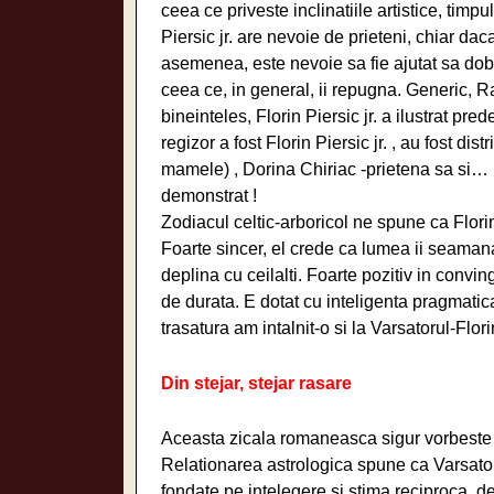
ceea ce priveste inclinatiile artistice, timp
Piersic jr. are nevoie de prieteni, chiar d
asemenea, este nevoie sa fie ajutat sa dob
ceea ce, in general, ii repugna. Generic, Ra
bineinteles, Florin Piersic jr. a ilustrat pr
regizor a fost Florin Piersic jr. , au fost dis
mamele) , Dorina Chiriac -prietena sa si… F
demonstrat !
Zodiacul celtic-arboricol ne spune ca Florin 
Foarte sincer, el crede ca lumea ii seamana
deplina cu ceilalti. Foarte pozitiv in convi
de durata. E dotat cu inteligenta pragmatic
trasatura am intalnit-o si la Varsatorul-Flori
Din stejar, stejar rasare
Aceasta zicala romaneasca sigur vorbeste si
Relationarea astrologica spune ca Varsator
fondate pe intelegere si stima reciproca, de