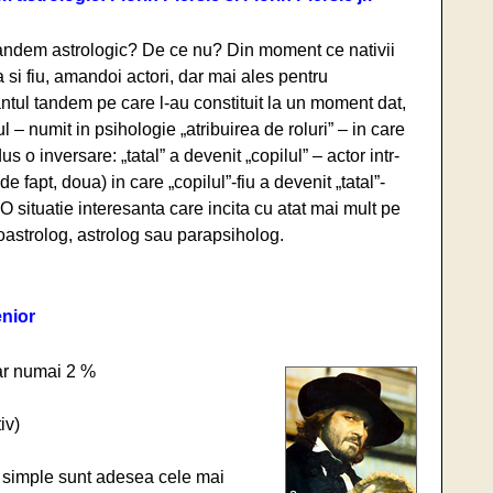
andem astrologic? De ce nu? Din moment ce nativii
a si fiu, amandoi actori, dar mai ales pentru
ntul tandem pe care l-au constituit la un moment dat,
ul – numit in psihologie „atribuirea de roluri” – in care
us o inversare: „tatal” a devenit „copilul” – actor intr-
(de fapt, doua) in care „copilul”-fiu a devenit „tatal”-
 O situatie interesanta care incita cu atat mai mult pe
oastrolog, astrolog sau parapsiholog.
enior
dar numai 2 %
iv)
i simple sunt adesea cele mai