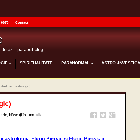
 6670
Contact
e
u Botez – parapsiholog
GIE
»
SPIRITUALITATE
PARANORMAL
»
ASTRO -INVESTIGA
ortret psihoastrologic)
gic)
uarie
,
Născuţi în luna Iulie
 astrologic: Florin Piersic si Florin Piersic jr.