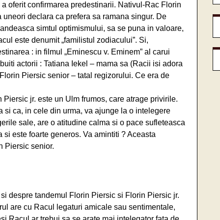
ul a oferit confirmarea predestinarii. Nativul-Rac Florin
aca uneori declara ca prefera sa ramana singur. De
andeasca simtul optimismului, sa se puna in valoare,
cul este denumit „familistul zodiacului”. Si,
edestinarea : in filmul „Eminescu v. Eminem” al carui
tribuiti actorii : Tatiana Iekel – mama sa (Racii isi adora
lorin Piersic senior – tatal regizorului. Ce era de
Piersic jr. este un Ulm frumos, care atrage privirile.
 si ca, in cele din urma, va ajunge la o intelegere
ngerile sale, are o atitudine calma si o pace sufleteasca
a si este foarte generos. Va amintiti ? Aceasta
n Piersic senior.
 despre tandemul Florin Piersic si Florin Piersic jr.
ul are cu Racul legaturi amicale sau sentimentale,
si Racul ar trebui sa se arate mai intelegator fata de