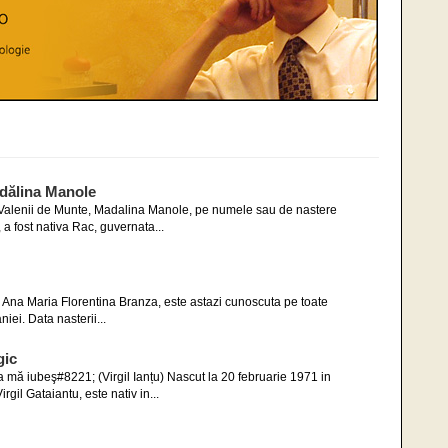
dălina Manole
 in Valenii de Munte, Madalina Manole, pe numele sau de nastere
 fost nativa Rac, guvernata...
 Ana Maria Florentina Branza, este astazi cunoscuta pe toate
iei. Data nasterii...
gic
va mă iubeş#8221; (Virgil Ianțu) Nascut la 20 februarie 1971 in
rgil Gataiantu, este nativ in...