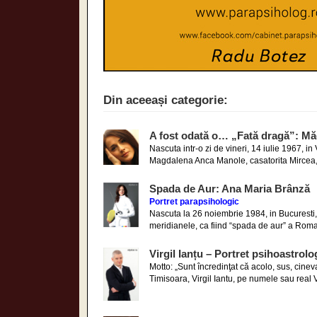
Din aceeași categorie:
A fost odată o… „Fată dragă”: Mă
Nascuta intr-o zi de vineri, 14 iulie 1967,
Magdalena Anca Manole, casatorita Mircea, a
Spada de Aur: Ana Maria Brânză
Portret parapsihologic
Nascuta la 26 noiembrie 1984, in Bucuresti,
meridianele, ca fiind “spada de aur” a Roman
Virgil Ianțu – Portret psihoastrolo
Motto: „Sunt încredinţat că acolo, sus, cine
Timisoara, Virgil Iantu, pe numele sau real Vi