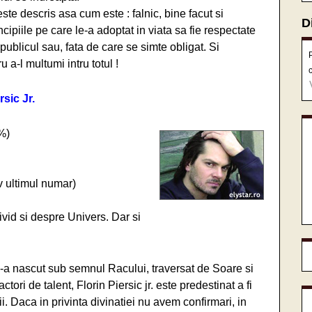
este descris asa cum este : falnic, bine facut si
D
ncipiile pe care le-a adoptat in viata sa fie respectate
i publicul sau, fata de care se simte obligat. Si
 a-l multumi intru totul !
rsic Jr.
%)
v ultimul numar)
vid si despre Univers. Dar si
e s-a nascut sub semnul Racului, traversat de Soare si
tori de talent, Florin Piersic jr. este predestinat a fi
orii. Daca in privinta divinatiei nu avem confirmari, in