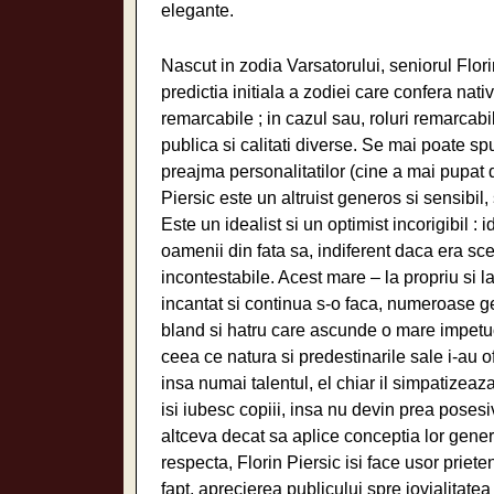
elegante.
Nascut in zodia Varsatorului, seniorul Flori
predictia initiala a zodiei care confera nati
remarcabile ; in cazul sau, roluri remarcabi
publica si calitati diverse. Se mai poate sp
preajma personalitatilor (cine a mai pupat d
Piersic este un altruist generos si sensibil, 
Este un idealist si un optimist incorigibil 
oamenii din fata sa, indiferent daca era sc
incontestabile. Acest mare – la propriu si la 
incantat si continua s-o faca, numeroase gen
bland si hatru care ascunde o mare impetuozi
ceea ce natura si predestinarile sale i-au of
insa numai talentul, el chiar il simpatizeaza 
isi iubesc copiii, insa nu devin prea posesiv
altceva decat sa aplice conceptia lor gener
respecta, Florin Piersic isi face usor prieteni 
fapt, aprecierea publicului spre jovialitatea