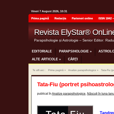
Vineri 7 August 2026, 10:31
Prima pagină
Redacția
Parteneri online
ISSN 1842 –
Revista ElyStar® OnLin
Parapsihologie și Astrologie – Senior Editor: Rad
EDITORIALE
PARAPSIHOLOGIE
»
ASTROLO
ALTE ARTICOLE
»
CĂRŢI
Te afli aici :
Prima pagină
»
Analize parapsihologice
»
Tata-Fiu (p
Tata-Fiu (portret psihoastrolo
publicat în
Analize parapsihologice
,
Născuţi în luna Ian
Tandrem