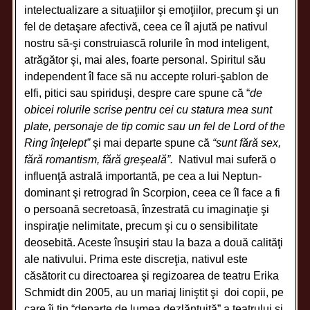
intelectualizare a situaţiilor şi emoţiilor, precum şi un
fel de detaşare afectivă, ceea ce îl ajută pe nativul
nostru să-şi construiască rolurile în mod inteligent,
atrăgător şi, mai ales, foarte personal. Spiritul său
independent îl face să nu accepte roluri-şablon de
elfi, pitici sau spiriduşi, despre care spune că “
de
obicei rolurile scrise pentru cei cu statura mea sunt
plate, personaje de tip comic sau un fel de Lord of the
Ring înţelept”
şi mai departe spune că
“sunt fără sex,
fără romantism, fără greşeală”.
Nativul mai suferă o
influenţă astrală importantă, pe cea a lui Neptun-
dominant şi retrograd în Scorpion, ceea ce îl face a fi
o persoană secretoasă, înzestrată cu imaginaţie şi
inspiraţie nelimitate, precum şi cu o sensibilitate
deosebită. Aceste însuşiri stau la baza a două calităţi
ale nativului. Prima este discreţia, nativul este
căsătorit cu directoarea şi regizoarea de teatru Erika
Schmidt din 2005, au un mariaj liniştit şi doi copii, pe
care îi ţin “departe de lumea dezlănţuită” a teatrului şi