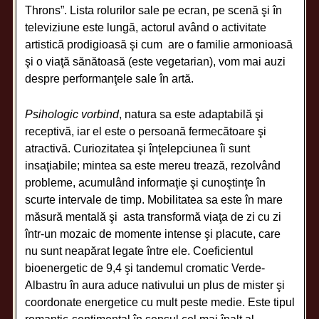
Throns”. Lista rolurilor sale pe ecran, pe scenă şi în
televiziune este lungă, actorul având o activitate
artistică prodigioasă şi cum are o familie armonioasă
şi o viaţă sănătoasă (este vegetarian), vom mai auzi
despre performanţele sale în artă.
Psihologic vorbind
, natura sa este adaptabilă şi
receptivă, iar el este o persoană fermecătoare şi
atractivă. Curiozitatea şi înţelepciunea îi sunt
insaţiabile; mintea sa este mereu trează, rezolvând
probleme, acumulând informaţie şi cunoştinţe în
scurte intervale de timp. Mobilitatea sa este în mare
măsură mentală şi asta transformă viaţa de zi cu zi
într-un mozaic de momente intense şi placute, care
nu sunt neapărat legate între ele. Coeficientul
bioenergetic de 9,4 şi tandemul cromatic Verde-
Albastru în aura aduce nativului un plus de mister şi
coordonate energetice cu mult peste medie. Este tipul