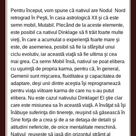
Pentru început, vom spune că nativul are Nodul Nord
retrograd în Peşti, în casa astrologică XII şi că este
semn mobil, Mutabil. Plecând de la aceste elemente,
este posibil ca nativul Dinklage să fi trăit foarte multe
vieţi, în care a acumulat o experienţă foarte mare şi
este, de asemenea, posibil să fie la sfârşitul unui
ciclu evolutiv, iar această viaţă să fie ultima şi cea
mai grea. Ca semn Mobil însă, nativul se poat elibera
cu uşurinţă de propria karma, pentru că, în general,
Gemenii sunt mişcarea, fluiditatea şi capacitatea de
adaptare, deşi unii dintre aceştia îşi reprogramează
pentru viaţa viitoare karma de care nu s-au putut
elibera. Nu este cazul nativului Dinklage! El ştie clar
care este misiunea sa în această viaţă. A învăţat să îşi
înăbuşe suferinţa din tinereţe, reuşind să găsească în
Sine forţa de a crea şi de a se detaşa de detalii şi
atitudini nefericite, de orice mentalitate meschină.
Nativul reuşeşte să iasă din orizontul strâmt al