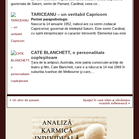
guvernata de Saturn, semn de Pamant, Cardinal, ceea ce...
TARICEANU – un veritabil Capricorn
Portret parapsihologic
Nascut la 14 ianuarie 1952, nativul are ca semn zodiacal
Capricornul, guvernat de inteleptul Saturn. Este semn Cardinal,
cu spirit intreprinzator si caracter introvertit. Elementul sau este
CATE BLANCHETT, o personalitate
copleşitoare
Ţara de la antipozi, Australia, este patria cunoscutei actriţe de
teatru şi film, Cate Blanchett, care s-a născut la 14 mai 1969 în
suburbia Ivanhoe din Melbourne şi care,...
«
Un zbor de pasare
Spaţiul în care trăim şi sănătatea
noastră sufletească
»