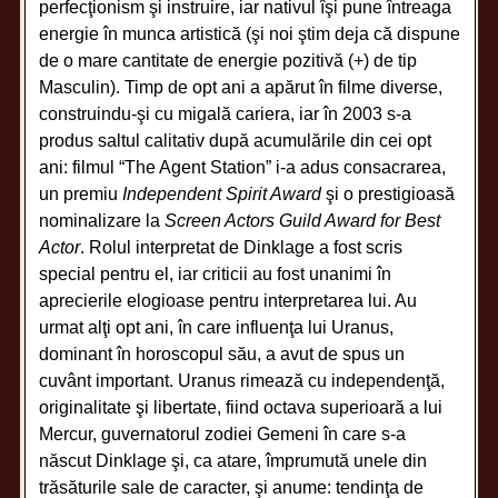
perfecţionism şi instruire, iar nativul îşi pune întreaga
energie în munca artistică (şi noi ştim deja că dispune
de o mare cantitate de energie pozitivă (+) de tip
Masculin). Timp de opt ani a apărut în filme diverse,
construindu-şi cu migală cariera, iar în 2003 s-a
produs saltul calitativ după acumulările din cei opt
ani: filmul “The Agent Station” i-a adus consacrarea,
un premiu
Independent Spirit Award
şi o prestigioasă
nominalizare la
Screen Actors Guild Award for Best
Actor
. Rolul interpretat de Dinklage a fost scris
special pentru el, iar criticii au fost unanimi în
aprecierile elogioase pentru interpretarea lui. Au
urmat alţi opt ani, în care influenţa lui Uranus,
dominant în horoscopul său, a avut de spus un
cuvânt important. Uranus rimează cu independenţă,
originalitate şi libertate, fiind octava superioară a lui
Mercur, guvernatorul zodiei Gemeni în care s-a
născut Dinklage şi, ca atare, împrumută unele din
trăsăturile sale de caracter, şi anume: tendinţa de