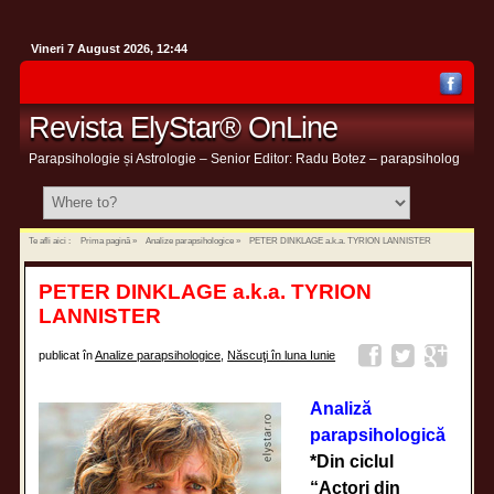
Vineri 7 August 2026, 12:44
Revista ElyStar® OnLine
Parapsihologie și Astrologie – Senior Editor: Radu Botez – parapsiholog
Te afli aici :
Prima pagină
»
Analize parapsihologice
»
PETER DINKLAGE a.k.a. TYRION LANNISTER
PETER DINKLAGE a.k.a. TYRION
LANNISTER
publicat în
Analize parapsihologice
,
Născuţi în luna Iunie
Analiză
parapsihologică
*Din ciclul
“Actori din