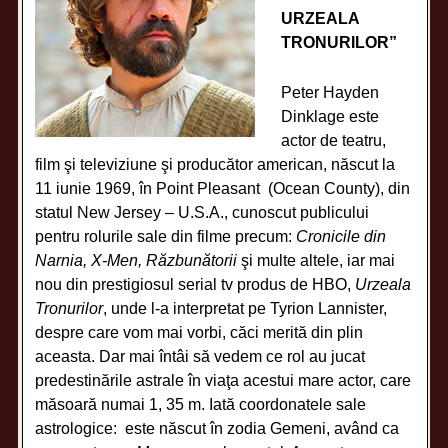
URZEALA
TRONURILOR”
Peter Hayden
Dinklage este
actor de teatru,
film şi televiziune şi producător american, născut la
11 iunie 1969, în Point Pleasant (Ocean County), din
statul New Jersey – U.S.A., cunoscut publicului
pentru rolurile sale din filme precum:
Cronicile din
Narnia, X-Men, Răzbunătorii
şi multe altele, iar mai
nou din prestigiosul serial tv produs de HBO,
Urzeala
Tronurilor
, unde l-a interpretat pe Tyrion Lannister,
despre care vom mai vorbi, căci merită din plin
aceasta. Dar mai întâi să vedem ce rol au jucat
predestinările astrale în viaţa acestui mare actor, care
măsoară numai 1, 35 m. Iată coordonatele sale
astrologice: este născut în zodia Gemeni, având ca