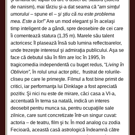
de nanism), mai târziu şi-a dat seama că “
am simţul
umorului
– spune el –
şi ştiu că nu este problema
mea. Este a lor!”
Are un mod elegant şi în acelaşi
timp inteligent de a gândi, spre deosebire de cei care
îi comentează statura (1,35 m). Marele său talent
actoricesc îl plasează însă sub lumina reflectoarelor,
unde trezeşte interesul şi admiraţia publicului. Aşa se
face că debutul său în film are loc în 1995, în
tragicomedia independentă cu buget redus, “
Living în
Oblivion”,
în rolul unui actor pitic, frustrat de rolurile-
cliseu pe care le primeşte. Filmul a fost bine primit de
critici, iar performanţa lui Dinklage a fost apreciată
pozitiv. Şi nici nu este de mirare, căci casa a VI-a,
accentuată în tema sa natală, indică un interes
deosebit pentru munca sa, pentru ocupaţiile sale
zilnice, care sunt concretizate într-un singur cuvat:
actoria – de teatru, film şi tv. În mod analog cu zodia
Fecioară, această casă astrologică îndeamnă către