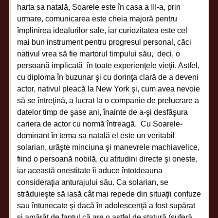
harta sa natală, Soarele este în casa a III-a, prin
urmare, comunicarea este cheia majoră pentru
împlinirea idealurilor sale, iar curiozitatea este cel
mai bun instrument pentru progresul personal, căci
nativul vrea să fie martorul timpului său, deci, o
persoană implicată în toate experienţele vieţii. Astfel,
cu diploma în buzunar şi cu dorinţa clară de a deveni
actor, nativul pleacă la New York şi, cum avea nevoie
să se întreţină, a lucrat la o companie de prelucrare a
datelor timp de şase ani, înainte de a-şi desfăşura
cariera de actor cu normă întreagă. Cu Soarele-
dominant în tema sa natală el este un veritabil
solarian, urăşte minciuna şi manevrele machiavelice,
fiind o persoană nobilă, cu atitudini directe şi oneste,
iar această onestitate îi aduce întotdeauna
consideraţia anturajului său. Ca solarian, se
străduieşte să iasă cât mai repede din situaţii confuze
sau întunecate şi dacă în adolescenţă a fost supărat
şi amărât de faptul că are o astfel de statură (suferă