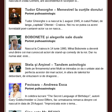
nascuta in zodia Gemeni, are ascendentul in Scorpion si...
Tudor Gheorghe – Menestrel la curţile dorului
Portret psihoastrologic
Tudor Gheorghe s-a nascut la 1 august 1945, in satul Podari, de
langa „capitala” Olteniei - Craiova. Nici nu se putea ca acest
formidabil poet-cantaret-actor sa se nasca...
BOBONETE și alegerile sale duale
Portret psihoastrologic
Nascut la Craiova in 14 iunie 1980, Mihai Bobonete a devenit
unul dintre cei mai cunoscuti actori de stand-up comedy de la noi. Dar nu
numai atat: este...
Stela şi Arşinel – Tandem astrologic
Stele pe firmamentul artei Multi se intreaba ce da o unitate atat de
perfecta acestor doi mari actori, in afara de talentul lor
debordant, de entuziasm si de dragoste...
Fecioara – Andreea Esca
Portret psihoastrologic
In celebra lucrare “The Secret Language of Birthdays”, autorii
Gary Goldschneider si Joost Elffers, fac urmatoarea remarca despre cei
nascuti in data de 29 August: “Improvizatia este o tema...