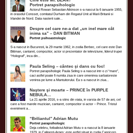
Cine este Mr. BEAN?
Portret parapsihologic
Actorul Rowan Sebastian Atkinson s-a nascut la 6 ianuarie 1955,
in oraselul Consset, comitatul Durham din Regatul Unit al Marii Britanii si
Irlandei de Nord. Data nasterii sale...
Despre cel care ne-a dat „un inel mare cât
inima sa” – DAN BITMAN
Portret psihoastrologic
S-a nascut in Bucuresti, la 29 martie 1962, in zodia Berbec, cel care este Dan
Bittman, cantaret, compozitor, actor si prezentator de televiziune, liderul trupei
“Holograf”, inca din...
Paula Seling – cântec şi dans cu foc!
Portret parapsihologic Paula Seling s-a nascut intr-o zi “mare”,
caci astfel poate fi numita ziua in care omenirea sarbatoreste
venirea pe lume a Mantuitorului. Ea s-a nascut in ziua...
Naştere şi moarte – PRINCE în PURPLE
NEBULA…
La 21 aprilie 2016, s-a stins din viata, in varsta de 57 de ani, cel
care a fost marele muzician, cantaret, compozitor si actor – Prince. Tristul
eveniment a...
“Briliantul” Adrian Mutu
Portret parapsihologic
Deja celebru, fotbalistul Adrian Mutu s-a nascut la 8 ianuarie
1979, in Calinesti-Arges; este astfel situat in zodia Capricorn,