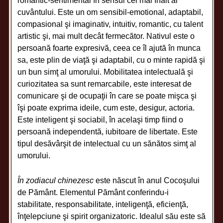
romantic-sentimental în sensul cel mai înalt al
cuvântului. Este un om sensibil-emotional, adaptabil,
compasional şi imaginativ, intuitiv, romantic, cu talent
artistic şi, mai mult decât fermecător. Nativul este o
persoană foarte expresivă, ceea ce îl ajută în munca
sa, este plin de viaţă şi adaptabil, cu o minte rapidă şi
un bun simţ al umorului. Mobilitatea intelectuală şi
curiozitatea sa sunt remarcabile, este interesat de
comunicare şi de ocupaţii în care se poate mişca şi
îşi poate exprima ideile, cum este, desigur, actoria.
Este inteligent şi sociabil, în acelaşi timp fiind o
persoană independentă, iubitoare de libertate. Este
tipul desăvârşit de intelectual cu un sănătos simţ al
umorului.
În zodiacul chinezesc
este născut în anul Cocoşului
de Pământ. Elementul Pământ conferindu-i
stabilitate, responsabilitate, inteligenţă, eficienţă,
înţelepciune şi spirit organizatoric. Idealul său este să