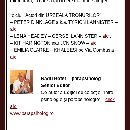
exemplară, în care a făcut cele mai bune alegeri.
*ciclul “Actori din URZEALA TRONURILOR”:
– PETER DINKLAGE a.k.a. TYRION LANNISTER –
aici
.
– LENA HEADEY – CERSEI LANNISTER –
aici
.
– KIT HARINGTON sau JON SNOW –
aici
.
– EMILIA CLARKE – KHALEESI pe Via Combusta –
aici
.
Radu Botez – parapsiholog –
Senior Editor
Co-autor a Ediţiei de colecţie: “Între
psihologie şi parapsihologie” –
click
aici
www.parapsiholog.ro