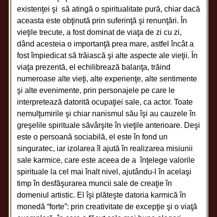
existenţei şi să atingă o spiritualitate pură, chiar dacă
aceasta este obţinută prin suferinţă şi renunţări. În
vieţile trecute, a fost dominat de viaţa de zi cu zi,
dând acesteia o importanţă prea mare, astfel încât a
fost împiedicat să trăiască şi alte aspecte ale vieţii. În
viaţa prezentă, el echilibrează balanţa, trăind
numeroase alte vieţi, alte experienţe, alte sentimente
şi alte evenimente, prin personajele pe care le
interpretează datorită ocupaţiei sale, ca actor. Toate
nemulţumirile şi chiar nanismul său îşi au cauzele în
greşelile spirituale săvârşite în vieţile anterioare. Deşi
este o persoană sociabilă, el este în fond un
singuratec, iar izolarea îl ajută în realizarea misiunii
sale karmice, care este aceea de a înţelege valorile
spirituale la cel mai înalt nivel, ajutându-l în acelaşi
timp în desfăşurarea muncii sale de creaţie în
domeniul artistic. El îşi plăteşte datoria karmică în
monedă “forte”: prin creativitate de excepţie şi o viaţă