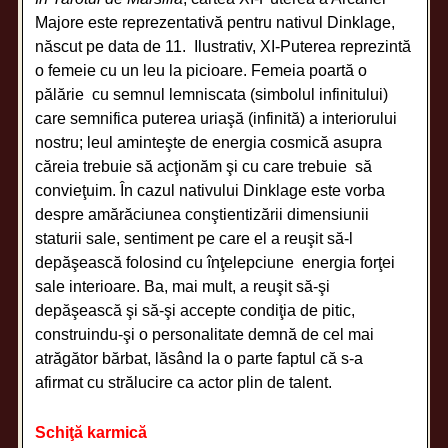
Majore este reprezentativă pentru nativul Dinklage,
născut pe data de 11. Ilustrativ, XI-Puterea reprezintă
o femeie cu un leu la picioare. Femeia poartă o
pălărie cu semnul lemniscata (simbolul infinitului)
care semnifica puterea uriaşă (infinită) a interiorului
nostru; leul aminteşte de energia cosmică asupra
căreia trebuie să acţionăm şi cu care trebuie să
convieţuim. În cazul nativului Dinklage este vorba
despre amărăciunea conştientizării dimensiunii
staturii sale, sentiment pe care el a reuşit să-l
depăşească folosind cu înţelepciune energia forţei
sale interioare. Ba, mai mult, a reuşit să-şi
depăşească şi să-şi accepte condiţia de pitic,
construindu-şi o personalitate demnă de cel mai
atrăgător bărbat, lăsând la o parte faptul că s-a
afirmat cu strălucire ca actor plin de talent.
Schiţă karmică