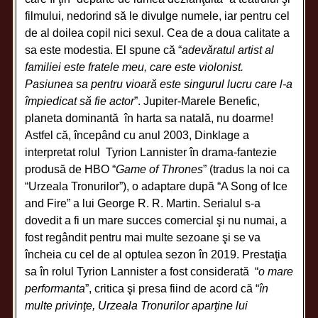
filmului, nedorind să le divulge numele, iar pentru cel
de al doilea copil nici sexul. Cea de a doua calitate a
sa este modestia. El spune că “
adevăratul artist al
familiei este fratele meu, care este violonist.
Pasiunea sa pentru vioară este singurul lucru care l-a
împiedicat să fie actor
”. Jupiter-Marele Benefic,
planeta dominantă în harta sa natală, nu doarme!
Astfel că, începând cu anul 2003, Dinklage a
interpretat rolul Tyrion Lannister în drama-fantezie
produsă de HBO “
Game of Thrones
” (tradus la noi ca
“Urzeala Tronurilor”), o adaptare după “A Song of Ice
and Fire” a lui George R. R. Martin. Serialul s-a
dovedit a fi un mare succes comercial şi nu numai, a
fost regândit pentru mai multe sezoane şi se va
încheia cu cel de al optulea sezon în 2019. Prestaţia
sa în rolul Tyrion Lannister a fost considerată “
o mare
performanta
”, critica şi presa fiind de acord că “
în
multe privinţe, Urzeala Tronurilor aparţine lui