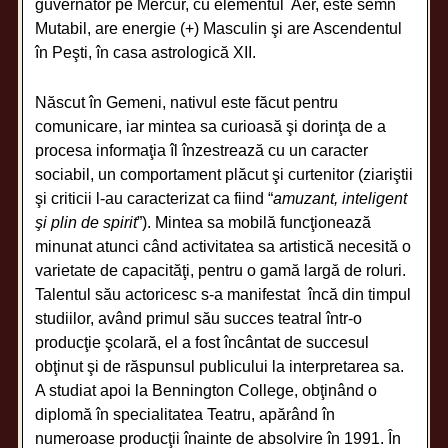
guvernator pe Mercur, cu elementul Aer, este semn
Mutabil, are energie (+) Masculin şi are Ascendentul
în Peşti, în casa astrologică XII.
Născut în Gemeni, nativul este făcut pentru
comunicare, iar mintea sa curioasă şi dorinţa de a
procesa informaţia îl înzestrează cu un caracter
sociabil, un comportament plăcut şi curtenitor (ziariştii
şi criticii l-au caracterizat ca fiind “
amuzant,
inteligent
şi plin de spirit
”). Mintea sa mobilă funcţionează
minunat atunci când activitatea sa artistică necesită o
varietate de capacităţi, pentru o gamă largă de roluri.
Talentul său actoricesc s-a manifestat încă din timpul
studiilor, având primul său succes teatral într-o
producţie şcolară, el a fost încântat de succesul
obţinut şi de răspunsul publicului la interpretarea sa.
A studiat apoi la Bennington College, obţinând o
diplomă în specialitatea Teatru, apărând în
numeroase producţii înainte de absolvire în 1991. În