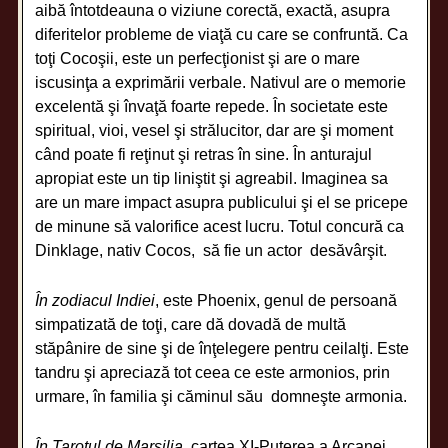
aibă întotdeauna o viziune corectă, exactă, asupra
diferitelor probleme de viaţă cu care se confruntă. Ca
toţi Cocoşii, este un perfecţionist şi are o mare
iscusinţa a exprimării verbale. Nativul are o memorie
excelentă şi învaţă foarte repede. În societate este
spiritual, vioi, vesel şi strălucitor, dar are şi moment
când poate fi reţinut şi retras în sine. În anturajul
apropiat este un tip liniştit şi agreabil. Imaginea sa
are un mare impact asupra publicului şi el se pricepe
de minune să valorifice acest lucru. Totul concură ca
Dinklage, nativ Cocos, să fie un actor desăvârşit.
În zodiacul Indiei
, este Phoenix, genul de persoană
simpatizată de toţi, care dă dovadă de multă
stăpânire de sine şi de înţelegere pentru ceilalţi. Este
tandru şi apreciază tot ceea ce este armonios, prin
urmare, în familia şi căminul său domneşte armonia.
În Tarotul de Marsilia
, cartea XI-Puterea a Arcanei