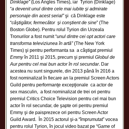
Dinklage”
(Los Angles Times), iar Tyrion (Dinklage)
“
a devenit unul dintre cele mai iubite şi admirate
personaje din acest serial”
şi că Dinklage este
“
câştigător, fermecător şi conştient de sine
” (The
Boston Globe). Pentru rolul Tyrion din Urzeala
Tronurilor a fost numit “
unul dintre cei opt actori care
transforma televiziunea în artă”
(The New York
Times) şi pentru performanta sa a câştigat premiul
Emmy
în 2011 şi 2015, precum şi premiul
Globul de
Aur pentru cel mai bun actor în rol secundar
. Dar
acestea nu sunt singurele, din 2013 până în 2016 a
fost nominalizat în fiecare an la premiul Screen Actors
Guild pentru performanţe excepţionale ca actor de
sex masculin, a fost nominalizat de trei ori pentru
premiul Critics Choice Television pentru cel mai bun
actor în rol secundar, de şapte ori pentru premiul
Emmy şi de paisprezece ori pentru Screen Actor
Guild Award. În 2015 actorul şi-a “împrumutat” vocea
pentru rolul Tyrion, în jocul video bazat pe “Game of