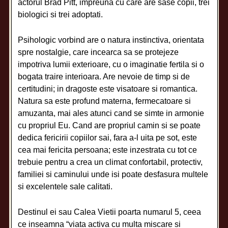
actorul Brad Pitt, impreuna cu care are sase copii, trei
biologici si trei adoptati.
Psihologic vorbind are o natura instinctiva, orientata
spre nostalgie, care incearca sa se protejeze
impotriva lumii exterioare, cu o imaginatie fertila si o
bogata traire interioara. Are nevoie de timp si de
certitudini; in dragoste este visatoare si romantica.
Natura sa este profund materna, fermecatoare si
amuzanta, mai ales atunci cand se simte in armonie
cu propriul Eu. Cand are propriul camin si se poate
dedica fericirii copiilor sai, fara a-l uita pe sot, este
cea mai fericita persoana; este inzestrata cu tot ce
trebuie pentru a crea un climat confortabil, protectiv,
familiei si caminului unde isi poate desfasura multele
si excelentele sale calitati.
Destinul ei sau Calea Vietii poarta numarul 5, ceea
ce inseamna “viata activa cu multa miscare si