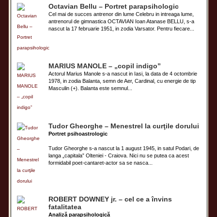
Octavian Bellu – Portret parapsihologic
Cel mai de succes antrenor din lume Celebru in intreaga lume,
antrenorul de gimnastica OCTAVIAN Ioan Atanase BELLU, s-a
nascut la 17 februarie 1951, in zodia Varsator. Pentru fiecare...
MARIUS MANOLE – „copil indigo”
Actorul Marius Manole s-a nascut in Iasi, la data de 4 octombrie
1978, in zodia Balanta, semn de Aer, Cardinal, cu energie de tip
Masculin (+). Balanta este semnul...
Tudor Gheorghe – Menestrel la curţile dorului
Portret psihoastrologic
Tudor Gheorghe s-a nascut la 1 august 1945, in satul Podari, de
langa „capitala” Olteniei - Craiova. Nici nu se putea ca acest
formidabil poet-cantaret-actor sa se nasca...
ROBERT DOWNEY jr. – cel ce a învins
fatalitatea
Analiză parapsihologică