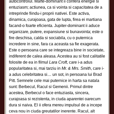
autocontrolul. Marte-dominant ii confera energie si
entuziasm; actiunea, ca si vointa si capacitatea de a
intreprinde fiindu-i proprii nativei. Este activa,
dinamica, curajoasa, gata de lupta, firea ei martiana
facand-o foarte eficienta. Jupiter-dominant ii aduce
organizare, putere, expansiune si bunavointa; este o
fire deschisa, calda si sociabila, cu o puternica
incredere in sine, fara ca aceasta sa fie exagerata.
Este o persoana care se integreaza bine in societate,
indiferent de calea aleasa. Acestea au si fost calitatile
folosite de ea in filmul
Lara Croft
, care i-a adus
popularitatea si, mai tarziu in
Mr. & Mrs. Smith
, care i-
a adus celebritatea si… un sot, in persoana lui Brad
Pitt. Semnele cele mai puternice in harta sa natala
sunt: Berbecul, Racul si Gemenii. Primul dintre
acestea, Berbecul o face entuziasta, sincera,
curajoasa si rezistenta, in ciuda aparentei oarecum
dura si naiva. El ii ofera mereu impulsul de a incepe
ceva nou in ciuda greutatilor inerente. Racul, alt