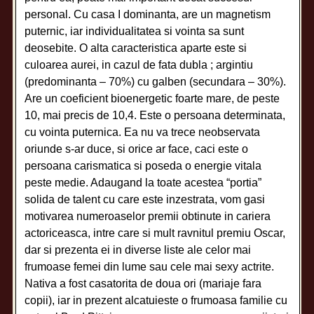
personal. Cu casa I dominanta, are un magnetism
puternic, iar individualitatea si vointa sa sunt
deosebite. O alta caracteristica aparte este si
culoarea aurei, in cazul de fata dubla ; argintiu
(predominanta – 70%) cu galben (secundara – 30%).
Are un coeficient bioenergetic foarte mare, de peste
10, mai precis de 10,4. Este o persoana determinata,
cu vointa puternica. Ea nu va trece neobservata
oriunde s-ar duce, si orice ar face, caci este o
persoana carismatica si poseda o energie vitala
peste medie. Adaugand la toate acestea “portia”
solida de talent cu care este inzestrata, vom gasi
motivarea numeroaselor premii obtinute in cariera
actoriceasca, intre care si mult ravnitul premiu Oscar,
dar si prezenta ei in diverse liste ale celor mai
frumoase femei din lume sau cele mai sexy actrite.
Nativa a fost casatorita de doua ori (mariaje fara
copii), iar in prezent alcatuieste o frumoasa familie cu