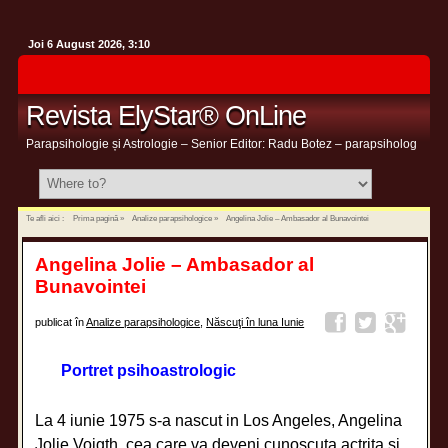
Joi 6 August 2026, 3:10
Revista ElyStar® OnLine
Parapsihologie și Astrologie – Senior Editor: Radu Botez – parapsiholog
Te afli aici :
Prima pagină
»
Analize parapsihologice
»
Angelina Jolie – Ambasador al Bunavointei
Angelina Jolie – Ambasador al
Bunavointei
publicat în
Analize parapsihologice
,
Născuţi în luna Iunie
Portret psihoastrologic
La 4 iunie 1975 s-a nascut in Los Angeles, Angelina
Jolie Voigth, cea care va deveni cunoscuta actrita si