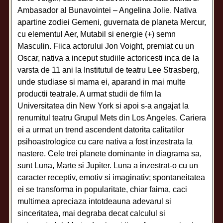
Ambasador al Bunavointei – Angelina Jolie. Nativa
apartine zodiei Gemeni, guvernata de planeta Mercur,
cu elementul Aer, Mutabil si energie (+) semn
Masculin. Fiica actorului Jon Voight, premiat cu un
Oscar, nativa a inceput studiile actoricesti inca de la
varsta de 11 ani la Institutul de teatru Lee Strasberg,
unde studiase si mama ei, aparand in mai multe
productii teatrale. A urmat studii de film la
Universitatea din New York si apoi s-a angajat la
renumitul teatru Grupul Mets din Los Angeles. Cariera
ei a urmat un trend ascendent datorita calitatilor
psihoastrologice cu care nativa a fost inzestrata la
nastere. Cele trei planete dominante in diagrama sa,
sunt Luna, Marte si Jupiter. Luna a inzestrat-o cu un
caracter receptiv, emotiv si imaginativ; spontaneitatea
ei se transforma in popularitate, chiar faima, caci
multimea apreciaza intotdeauna adevarul si
sinceritatea, mai degraba decat calculul si