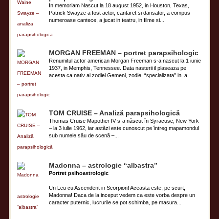
In memoriam Nascut la 18 august 1952, in Houston, Texas,
Patrick Swayze a fost actor, cantaret si dansator, a compus
numeroase cantece, a jucat in teatru, in filme si...
MORGAN FREEMAN – portret parapsihologic
Renumitul actor american Morgan Freeman s-a nascut la 1 iunie
1937, in Memphis, Tennessee. Data nasterii il plaseaza pe
acesta ca nativ al zodiei Gemeni, zodie “specializata” in a...
TOM CRUISE – Analiză parapsihologică
Thomas Cruise Mapother IV s-a născut în Syracuse, New York
– la 3 iulie 1962, iar astăzi este cunoscut pe întreg mapamondul
sub numele său de scenă –...
Madonna – astrologie “albastra”
Portret psihoastrologic
Un Leu cu Ascendent in Scorpion! Aceasta este, pe scurt,
Madonna! Daca de la inceput vedem ca este vorba despre un
caracter puternic, lucrurile se pot schimba, pe masura...