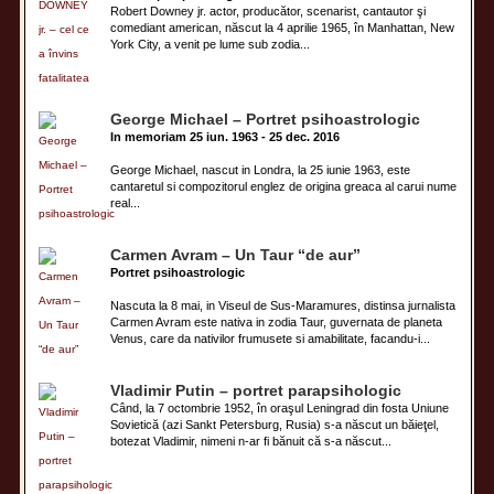
Robert Downey jr. actor, producător, scenarist, cantautor şi
comediant american, născut la 4 aprilie 1965, în Manhattan, New
York City, a venit pe lume sub zodia...
George Michael – Portret psihoastrologic
In memoriam 25 iun. 1963 - 25 dec. 2016
George Michael, nascut in Londra, la 25 iunie 1963, este
cantaretul si compozitorul englez de origina greaca al carui nume
real...
Carmen Avram – Un Taur “de aur”
Portret psihoastrologic
Nascuta la 8 mai, in Viseul de Sus-Maramures, distinsa jurnalista
Carmen Avram este nativa in zodia Taur, guvernata de planeta
Venus, care da nativilor frumusete si amabilitate, facandu-i...
Vladimir Putin – portret parapsihologic
Când, la 7 octombrie 1952, în oraşul Leningrad din fosta Uniune
Sovietică (azi Sankt Petersburg, Rusia) s-a născut un băieţel,
botezat Vladimir, nimeni n-ar fi bănuit că s-a născut...