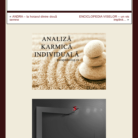
«
ANDRA – la hotarul dintre două
ENCICLOPEDIA VISELOR – un vis
semne
implinit…
»