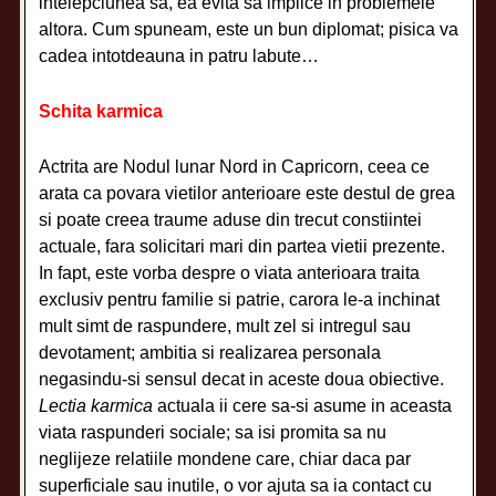
intelepciunea sa, ea evita sa implice in problemele
altora. Cum spuneam, este un bun diplomat; pisica va
cadea intotdeauna in patru labute…
Schita karmica
Actrita are Nodul lunar Nord in Capricorn, ceea ce
arata ca povara vietilor anterioare este destul de grea
si poate creea traume aduse din trecut constiintei
actuale, fara solicitari mari din partea vietii prezente.
In fapt, este vorba despre o viata anterioara traita
exclusiv pentru familie si patrie, carora le-a inchinat
mult simt de raspundere, mult zel si intregul sau
devotament; ambitia si realizarea personala
negasindu-si sensul decat in aceste doua obiective.
Lectia karmica
actuala ii cere sa-si asume in aceasta
viata raspunderi sociale; sa isi promita sa nu
neglijeze relatiile mondene care, chiar daca par
superficiale sau inutile, o vor ajuta sa ia contact cu