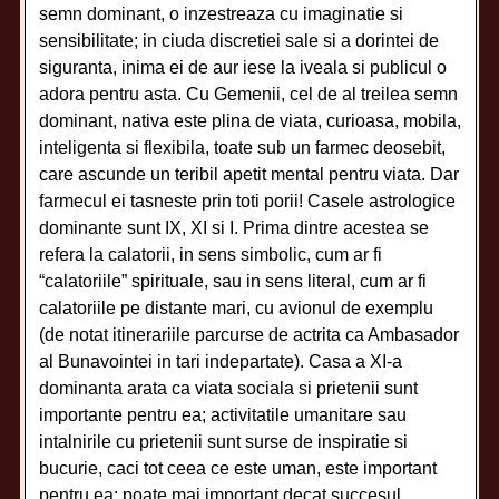
semn dominant, o inzestreaza cu imaginatie si
sensibilitate; in ciuda discretiei sale si a dorintei de
siguranta, inima ei de aur iese la iveala si publicul o
adora pentru asta. Cu Gemenii, cel de al treilea semn
dominant, nativa este plina de viata, curioasa, mobila,
inteligenta si flexibila, toate sub un farmec deosebit,
care ascunde un teribil apetit mental pentru viata. Dar
farmecul ei tasneste prin toti porii! Casele astrologice
dominante sunt IX, XI si I. Prima dintre acestea se
refera la calatorii, in sens simbolic, cum ar fi
“calatoriile” spirituale, sau in sens literal, cum ar fi
calatoriile pe distante mari, cu avionul de exemplu
(de notat itinerariile parcurse de actrita ca Ambasador
al Bunavointei in tari indepartate). Casa a XI-a
dominanta arata ca viata sociala si prietenii sunt
importante pentru ea; activitatile umanitare sau
intalnirile cu prietenii sunt surse de inspiratie si
bucurie, caci tot ceea ce este uman, este important
pentru ea; poate mai important decat succesul