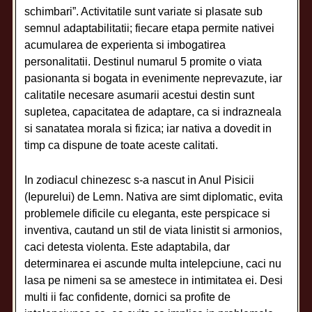
schimbari”. Activitatile sunt variate si plasate sub
semnul adaptabilitatii; fiecare etapa permite nativei
acumularea de experienta si imbogatirea
personalitatii. Destinul numarul 5 promite o viata
pasionanta si bogata in evenimente neprevazute, iar
calitatile necesare asumarii acestui destin sunt
supletea, capacitatea de adaptare, ca si indrazneala
si sanatatea morala si fizica; iar nativa a dovedit in
timp ca dispune de toate aceste calitati.
In zodiacul chinezesc s-a nascut in Anul Pisicii
(Iepurelui) de Lemn. Nativa are simt diplomatic, evita
problemele dificile cu eleganta, este perspicace si
inventiva, cautand un stil de viata linistit si armonios,
caci detesta violenta. Este adaptabila, dar
determinarea ei ascunde multa intelepciune, caci nu
lasa pe nimeni sa se amestece in intimitatea ei. Desi
multi ii fac confidente, dornici sa profite de