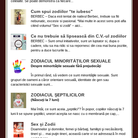
celelalte. Se poate demonstra că fiecare...
Cum spui zodiilor “te iubesc”
BERBEC – Daca esti tentat de nativul Berbec, trebuie sa fiti
nebunatic, excesiv si pasional. *Mai multe in acest sens poti afla
citind volumul “Sex si zodii” – aici...
Ce nu trebuie să lipsească din C.V.-ul zodiilor
BERBEC – Sunt omul initiativelor, sunt un luptator si, dupa o
cadere, stiu sa ma ridic si sa repornesc din cea mai buna pozitie,
pentru a duce lucrurile la...
ZODIACUL MINORITĂȚILOR SEXUALE
Despre minorităţile sexuale fără prejudecăţi
În primul rând, să vedem ce sunt minorităţile sexuale. Sunt
grupuri de oameni a căror orientare sexuală, identitate de gen sau
caracteristici sexuale sunt...
ZODIACUL ŞEPTILICILOR
(Născuţi la 7 luni)
Mai întâi, ce sunt aceia „şeptilici”? În popor, copiilor născuţi la 7
luni li se spune şeptilici, uneori aceştia se nasc cu o membrană pe cap,...
Sex și Zodii
Doamnelor şi domnilor, femei şi bărbaţi, familişti şi necăsătoriţi,
tineri şi… mai puţin tineri, această carte vi se adresează în mod