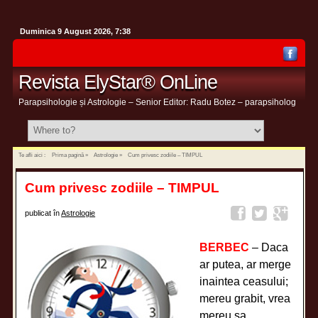
Duminica 9 August 2026, 7:38
Revista ElyStar® OnLine
Parapsihologie și Astrologie – Senior Editor: Radu Botez – parapsiholog
Te afli aici :
Prima pagină
»
Astrologie
»
Cum privesc zodiile – TIMPUL
Cum privesc zodiile – TIMPUL
publicat în
Astrologie
BERBEC
– Daca
ar putea, ar merge
inaintea ceasului;
mereu grabit, vrea
mereu sa