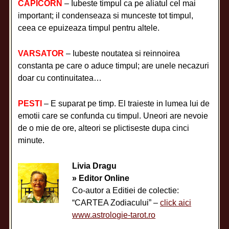
CAPICORN
– Iubeste timpul ca pe aliatul cel mai
important; il condenseaza si munceste tot timpul,
ceea ce epuizeaza timpul pentru altele.
VARSATOR
– Iubeste noutatea si reinnoirea
constanta pe care o aduce timpul; are unele necazuri
doar cu continuitatea…
PESTI
– E suparat pe timp. El traieste in lumea lui de
emotii care se confunda cu timpul. Uneori are nevoie
de o mie de ore, alteori se plictiseste dupa cinci
minute.
Livia Dragu
» Editor Online
Co-autor a Editiei de colectie:
“CARTEA Zodiacului” –
click aici
www.astrologie-tarot.ro