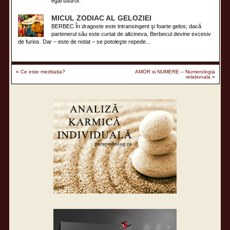
egal tuturor.
MICUL ZODIAC AL GELOZIEI
BERBEC În dragoste este intransingent şi foarte gelos; dacă
partenerul său este curtat de altcineva, Berbecul devine excesiv
de furios. Dar – este de notat – se potoleşte repede...
«
Ce este meditația?
AMOR si NUMERE – Numerologia
relationala
»