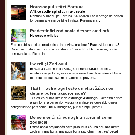
Horoscopul zeiței Fortuna
Află ce zodie ești și cum te descrie
Romanii o iubeau pe Fortuna. Sau doreau sa o atraga de partea
lor pentru a le merge bine in viata. Fortuna era...
Predestinări zodiacale despre credinţă
Horoscop religios
Este posibil sa existe predestinari in privinta credintei? Este evident ca, da!
Gasim aceasta in astrograma noastra in Casa a IX-a. De exemplu, printre
persoanele cu Pluton in...
Îngerii şi Zodiacul
In Marea Carte numita Biblia, sunt nenumarate referiri la
existenta ingerilor si, asa cum nu ne indoim de existenta Divina,
tot astfel, trebuie sa fim de acord cu prezenta...
TEST – astrologul este un clarvăzător ce
deţine puteri paranormale?
Testati-va cunostintele de astrologie Astrologia – aceasta stiinta
a astrilor si a oamenilor – suscita un interes deosebit tuturor
categoriilor de persoane. Unii o indragesc, pur si simplu pentru...
De ce merită să cunoşti un anumit semn
zodiacal
Există unele prejudecăţi care presupun că una sau alta dintre
zodii ar fi mai bună, mai puţin bună sau chiar mai „rea” decât