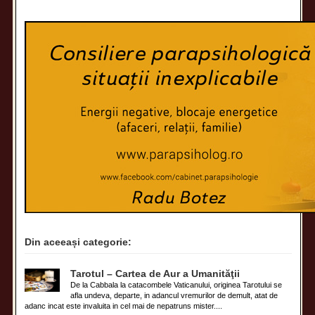
Din aceeași categorie:
Tarotul – Cartea de Aur a Umanităţii
De la Cabbala la catacombele Vaticanului, originea Tarotului se
afla undeva, departe, in adancul vremurilor de demult, atat de
adanc incat este invaluita in cel mai de nepatruns mister....