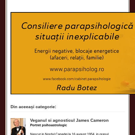
Din aceeași categorie:
Veganul si agnosticul James Cameron
Portret psihoastrologic
Nascut in Nordul Canadei la 16 august 1954, in orasul