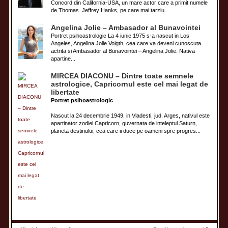
Concord din California-USA, un mare actor care a primit numele
de Thomas Jeffrey Hanks, pe care mai tarziu...
Angelina Jolie – Ambasador al Bunavointei
Portret psihoastrologic La 4 iunie 1975 s-a nascut in Los
Angeles, Angelina Jolie Voigth, cea care va deveni cunoscuta
actrita si Ambasador al Bunavointei – Angelina Jolie. Nativa
apartine...
MIRCEA DIACONU – Dintre toate semnele
astrologice, Capricornul este cel mai legat de
libertate
Portret psihoastrologic
Nascut la 24 decembrie 1949, in Vladesti, jud. Arges, nativul este
apartinator zodiei Capricorn, guvernata de inteleptul Saturn,
planeta destinului, cea care ii duce pe oameni spre progres...