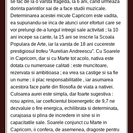
se fac de la o varsta frageda, la 6 ani, cand urmeaza
dorinta parintilor sai de a face studii muzicale.
Determinarea acestei micute Capricorn este vadita,
ea supunandu-se inca de atunci unor eforturi care se
vor prelungi de-a lungul intregii sale activitati ; la 10
ani incepe sa cante, la 15 ani se inscrie la Scoala
Populara de Arte, iar la varsta de 18 ani cucereste
prestigiosul trofeu “Aurelian Andreescu”. Cu Soarele
in Capricorn, dar si cu Marte tot acolo, nativa este
dotata cu numeroase calitati : este muncitoare,
rezervata si ambitioasa ; ea vrea sa castige si sa fie
un nume ; ii plac responsabilitatile , iar asumarea
acestora face parte din filosofia de viata a nativei.
Culoarea aurei este simpla, dar foarte sugestiva :
rosu aprins, iar coeficientul bioenergetic de 9,7 ne
dezvaluie o fire energica, echilibrata si determinata,
curajoasa si plina de incredere in sine si in
capacitatile sale. Soarele conjunct cu Marte in
Capricorn, ii confera, de asemenea, dragoste pentru