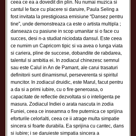
ceea ce ea a dovedit din plin. Nu numai muzica si
cantul le face cu placere si daruire, Paula Seling a
fost invitata la prestigioasa emisiune “Dansez pentru
tine”, unde demonstreaza ca este o artista multipla ;
danseaza cu pasiune in scop umanitar si o face cu
succes, desi n-a studiat niciodata dansul. Este ceea
ce numim un Capricorn tipic si va avea o lunga viata
si cariera, pline de succese, dobandite de rabdarea,
talentul si ambitia ei. In zodiacul chinezesc semnul
sau este Calul in An de Pamant, ale carui trasaturi
definitorii sunt dinamismul, perseverenta si spiritul
muncitor. In zodiacul druidic, este Marul, facut pentru
a da si a primi iubire, cu o fire generoasa, o
capacitate de reflectie dezvoltata si o inteligenta pe
masura. Zodiacul Indiei o arata nascuta in zodia
Funiei, ceea ce inseamna o fire puternica ce sprijina
eforturile celorlalti, ceea ce ii atrage multa simpatie
sincera si foarte durabila. Ea sprijina cu cantec, dans
si iubire; i se daruieste simpatia sincera a