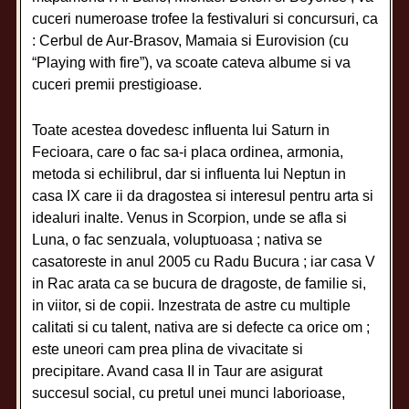
cuceri numeroase trofee la festivaluri si concursuri, ca
: Cerbul de Aur-Brasov, Mamaia si Eurovision (cu
“Playing with fire”), va scoate cateva albume si va
cuceri premii prestigioase.
Toate acestea dovedesc influenta lui Saturn in
Fecioara, care o fac sa-i placa ordinea, armonia,
metoda si echilibrul, dar si influenta lui Neptun in
casa IX care ii da dragostea si interesul pentru arta si
idealuri inalte. Venus in Scorpion, unde se afla si
Luna, o fac senzuala, voluptuoasa ; nativa se
casatoreste in anul 2005 cu Radu Bucura ; iar casa V
in Rac arata ca se bucura de dragoste, de familie si,
in viitor, si de copii. Inzestrata de astre cu multiple
calitati si cu talent, nativa are si defecte ca orice om ;
este uneori cam prea plina de vivacitate si
precipitare. Avand casa II in Taur are asigurat
succesul social, cu pretul unei munci laborioase,