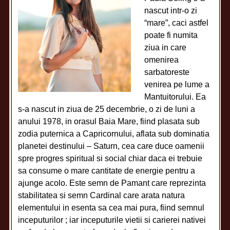
nascut intr-o zi
“mare”, caci astfel
poate fi numita
ziua in care
omenirea
sarbatoreste
venirea pe lume a
Mantuitorului. Ea
s-a nascut in ziua de 25 decembrie, o zi de luni a
anului 1978, in orasul Baia Mare, fiind plasata sub
zodia puternica a Capricornului, aflata sub dominatia
planetei destinului – Saturn, cea care duce oamenii
spre progres spiritual si social chiar daca ei trebuie
sa consume o mare cantitate de energie pentru a
ajunge acolo. Este semn de Pamant care reprezinta
stabilitatea si semn Cardinal care arata natura
elementului in esenta sa cea mai pura, fiind semnul
inceputurilor ; iar inceputurile vietii si carierei nativei