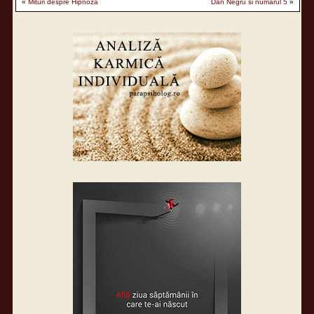
«
Mituri despre Hipnoză
Dan Negru si numarul 5
»