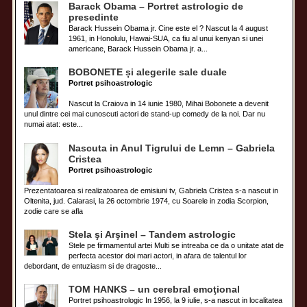
Barack Obama – Portret astrologic de
presedinte
Barack Hussein Obama jr. Cine este el ? Nascut la 4 august
1961, in Honolulu, Hawai-SUA, ca fiu al unui kenyan si unei
americane, Barack Hussein Obama jr. a...
BOBONETE și alegerile sale duale
Portret psihoastrologic
Nascut la Craiova in 14 iunie 1980, Mihai Bobonete a devenit
unul dintre cei mai cunoscuti actori de stand-up comedy de la noi. Dar nu
numai atat: este...
Nascuta in Anul Tigrului de Lemn – Gabriela
Cristea
Portret psihoastrologic
Prezentatoarea si realizatoarea de emisiuni tv, Gabriela Cristea s-a nascut in
Oltenita, jud. Calarasi, la 26 octombrie 1974, cu Soarele in zodia Scorpion,
zodie care se afla
Stela şi Arşinel – Tandem astrologic
Stele pe firmamentul artei Multi se intreaba ce da o unitate atat de
perfecta acestor doi mari actori, in afara de talentul lor
debordant, de entuziasm si de dragoste...
TOM HANKS – un cerebral emoţional
Portret psihoastrologic In 1956, la 9 iulie, s-a nascut in localitatea