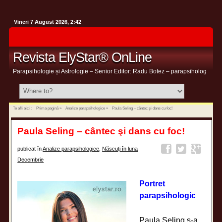
Vineri 7 August 2026, 2:42
Revista ElyStar® OnLine
Parapsihologie și Astrologie – Senior Editor: Radu Botez – parapsiholog
Te afli aici :
Prima pagină
»
Analize parapsihologice
»
Paula Seling – cântec şi dans cu foc!
Paula Seling – cântec şi dans cu foc!
publicat în
Analize parapsihologice
,
Născuţi în luna
Decembrie
Portret
parapsihologic
Paula Seling s-a