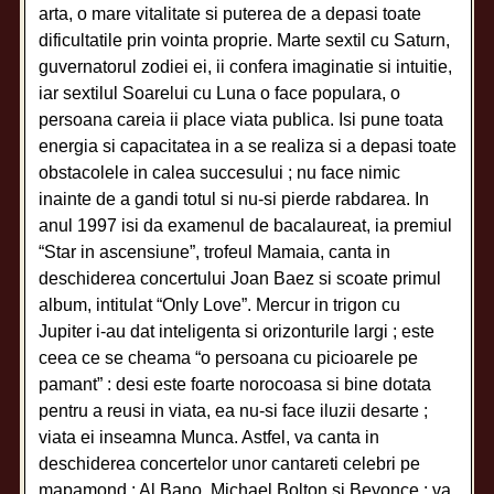
arta, o mare vitalitate si puterea de a depasi toate
dificultatile prin vointa proprie. Marte sextil cu Saturn,
guvernatorul zodiei ei, ii confera imaginatie si intuitie,
iar sextilul Soarelui cu Luna o face populara, o
persoana careia ii place viata publica. Isi pune toata
energia si capacitatea in a se realiza si a depasi toate
obstacolele in calea succesului ; nu face nimic
inainte de a gandi totul si nu-si pierde rabdarea. In
anul 1997 isi da examenul de bacalaureat, ia premiul
“Star in ascensiune”, trofeul Mamaia, canta in
deschiderea concertului Joan Baez si scoate primul
album, intitulat “Only Love”. Mercur in trigon cu
Jupiter i-au dat inteligenta si orizonturile largi ; este
ceea ce se cheama “o persoana cu picioarele pe
pamant” : desi este foarte norocoasa si bine dotata
pentru a reusi in viata, ea nu-si face iluzii desarte ;
viata ei inseamna Munca. Astfel, va canta in
deschiderea concertelor unor cantareti celebri pe
mapamond : Al Bano, Michael Bolton si Beyonce ; va