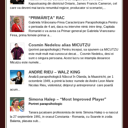
Kapuskasing din districtul Ontario, James Francis Cameron, cel
care va deveni mai tarziu renumitul regizor, producator si scenarist,...
“PRIMĂRIŢA” RAC
Gabriela Vrânceanu-Firea Caracterizare Parapsihologica Pentru
o perioada de 4 ani, daca nu intervine nimic intre timp, Capitala
Romaniei o va avea ca Primar-general pe Gabriela Vranceanu-
Firea, prima femeie-primar a...
Cosmin Nedelcu alias MICUTZU
(portret parapsihologic) Pentru inceput, sa spunem ca MICUTZU
este mult-mult mai cunoscut decat… Cosmin Nedelcu, desi ei
sunt o singura persoana. Acest lucru se intampla deoarece
Micutzu este numele...
ANDRÉ RIEU – WALZ KING
Analiză parapsihologică Născut în Olanda, la Maastricht, pe 1
octombrie 1949, a primit la botez numele de Andre Leon Marie
Nicolas Rieu, violonistul, dirijorul şi antreprenorul care poartă
acum...
Simona Halep – “Most Improved Player”
Portret parapsihologic
Tanara jucatoare profesionista de tenis Simona Halep s-a nascut
la 27 septembrie 1991, in orasul Constanta - Romania, cu Soarele in zodia
Balanta, plasata sub...