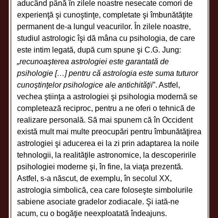
aducând până în zilele noastre nesecate comori de
experienţă şi cunoştinţe, completate şi îmbunătăţite
permanent de-a lungul veacurilor. În zilele noastre,
studiul astrologic îşi dă mâna cu psihologia, de care
este intim legată, după cum spune şi C.G. Jung:
„recunoaşterea astrologiei este garantată de
psihologie […] pentru că astrologia este suma tuturor
cunoştinţelor psihologice ale antichităţii
”. Astfel,
vechea ştiinţa a astrologiei şi psihologia modernă se
completează reciproc, pentru a ne oferi o tehnică de
realizare personală. Să mai spunem că în Occident
există mult mai multe preocupări pentru îmbunătăţirea
astrologiei şi aducerea ei la zi prin adaptarea la noile
tehnologii, la realităţile astronomice, la descoperirile
psihologiei moderne şi, în fine, la viaţa prezentă.
Astfel, s-a născut, de exemplu, în secolul XX,
astrologia simbolică, cea care foloseşte simbolurile
sabiene asociate gradelor zodiacale. Şi iată-ne
acum, cu o bogăţie neexploatată îndeajuns.