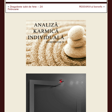
«
Dragobete iubit de fete – 24
ROGVAIV-ul benefic
»
Februarie