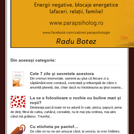
Din aceeași categorie:
Cele 7 zile şi secretele acestora
Din vremuri imemoriale, oamenii au ştiut că fiecare zi a
săptămânii este condusă, controlată şi influenţată de către o
anumită planetă, dar, chiar dacă nu întotdeauna au ţinut seama...
La ce e folositoare o rochie cu buline mari și
roșii?
Dimineața parcă toate mi se adună în cale, pisica, papucii, peria
de dinți, filtrul de cafea, zahărul, cerealele, nu le mai știu ordinea, mai ales
când mă grăbesc. Triumful...
Cu eticheta pe pantof…
De câte ori nu ne-am amuzat când, la seviciu, la vreo întâlnire,