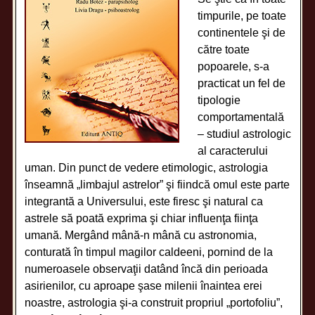
timpurile, pe toate
continentele şi de
către toate
popoarele, s-a
practicat un fel de
tipologie
comportamentală
– studiul astrologic
al caracterului
uman. Din punct de vedere etimologic, astrologia
înseamnă „limbajul astrelor” şi fiindcă omul este parte
integrantă a Universului, este firesc şi natural ca
astrele să poată exprima şi chiar influenţa fiinţa
umană. Mergând mână-n mână cu astronomia,
conturată în timpul magilor caldeeni, pornind de la
numeroasele observaţii datând încă din perioada
asirienilor, cu aproape şase milenii înaintea erei
noastre, astrologia şi-a construit propriul „portofoliu”,