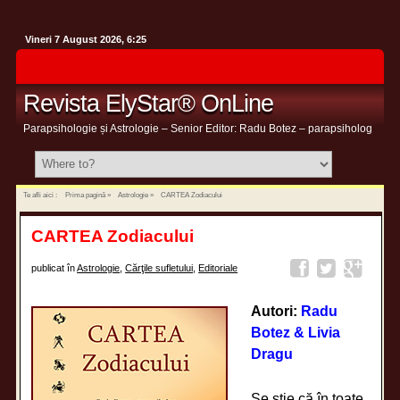
Vineri 7 August 2026, 6:25
Revista ElyStar® OnLine
Parapsihologie și Astrologie – Senior Editor: Radu Botez – parapsiholog
Te afli aici :
Prima pagină
»
Astrologie
»
CARTEA Zodiacului
CARTEA Zodiacului
publicat în
Astrologie
,
Cărţile sufletului
,
Editoriale
Autori:
Radu
Botez & Livia
Dragu
Se ştie că în toate