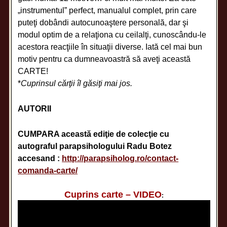
„instrumentul” perfect, manualul complet, prin care
puteţi dobândi autocunoaştere personală, dar şi
modul optim de a relaţiona cu ceilalţi, cunoscându-le
acestora reacţiile în situaţii diverse. Iată cel mai bun
motiv pentru ca dumneavoastră să aveţi această
CARTE!
*
Cuprinsul cărţii îl găsiţi mai jos.
AUTORII
CUMPARA această ediţie de colecţie cu
autograful parapsihologului Radu Botez
accesand :
http://parapsiholog.ro/contact-
comanda-carte/
Cuprins carte – VIDEO
: