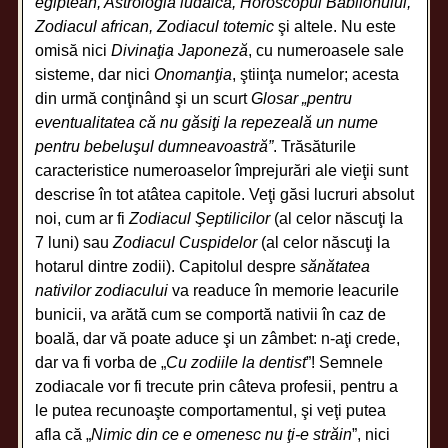
egiptean, Astrologia iudaică, Horoscopul Babilonului,
Zodiacul african, Zodiacul totemic
şi altele. Nu este
omisă nici
Divinaţia Japoneză
, cu numeroasele sale
sisteme, dar nici
Onomanţia
, ştiinţa numelor; acesta
din urmă conţinând şi un scurt
Glosar „pentru
eventualitatea că nu găsiţi la repezeală un nume
pentru bebeluşul dumneavoastră”
. Trăsăturile
caracteristice numeroaselor împrejurări ale vieţii sunt
descrise în tot atâtea capitole. Veţi găsi lucruri absolut
noi, cum ar fi
Zodiacul Şeptilicilor
(al celor născuţi la
7 luni) sau
Zodiacul Cuspidelor
(al celor născuţi la
hotarul dintre zodii). Capitolul despre
sănătatea
nativilor zodiacului
va readuce în memorie leacurile
bunicii, va arătă cum se comportă nativii în caz de
boală, dar vă poate aduce şi un zâmbet: n-aţi crede,
dar va fi vorba de „
Cu zodiile la dentist
”! Semnele
zodiacale vor fi trecute prin câteva profesii, pentru a
le putea recunoaşte comportamentul, şi veţi putea
afla că „
Nimic din ce e omenesc nu ţi-e străin
”, nici