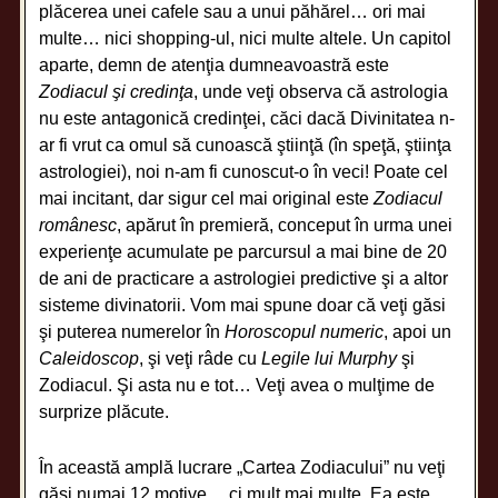
plăcerea unei cafele sau a unui păhărel… ori mai
multe… nici shopping-ul, nici multe altele. Un capitol
aparte, demn de atenţia dumneavoastră este
Zodiacul şi credinţa
, unde veţi observa că astrologia
nu este antagonică credinţei, căci dacă Divinitatea n-
ar fi vrut ca omul să cunoască ştiinţă (în speţă, ştiinţa
astrologiei), noi n-am fi cunoscut-o în veci! Poate cel
mai incitant, dar sigur cel mai original este
Zodiacul
românesc
, apărut în premieră, conceput în urma unei
experienţe acumulate pe parcursul a mai bine de 20
de ani de practicare a astrologiei predictive şi a altor
sisteme divinatorii. Vom mai spune doar că veţi găsi
şi puterea numerelor în
Horoscopul numeric
, apoi un
Caleidoscop
, şi veţi râde cu
Legile lui Murphy
şi
Zodiacul. Şi asta nu e tot… Veţi avea o mulţime de
surprize plăcute.
În această amplă lucrare „Cartea Zodiacului” nu veţi
găsi numai 12 motive… ci mult mai multe. Ea este