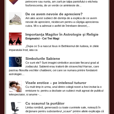
petrecere sau nunta, am zarit pe talpa pantofului o eticheta
fosforescenta, de un verde ce aminteste de...
De ce avem nevoie de apreciere?
Am ales acest subiect din dorința de a explica de ce avem
nevoie de apreciere, nicidecum pentru a câștiga aprecierea
cuiva. Mi s-a adresat o astfel de întrebare deseori,...
Importanţa Magilor în Astrologie şi Religie
Enigmatici - Cei Trei Magi
„Dupa ce S-a nascut Iisus in Bethleemul din Iudeea, in zilele
imparatului Irod, iata ca
Simbolurile Sabiene
Ce sunt ele? Sunt imagini simbolice asociate fiecarui grad al
zodiacului. Sabienii erau traitorii din stravechiul Harran, care
pastrau filosofia vechilor chaldeeni, cei care se numara printre fondatorii
astrologiei....
Visele erotice – pe intelesul tuturor
Cu mult timp in urma, unul dintre colegii nostri a fost invitat la o
emisiune tv. pentru a dezbate un subiect mult agreat de publicul
telespectator, si anume -...
Cu scaunul la purtător
Limba română, generoasă cu toate cuvintele sale, notează în
dicţionare pentru substantivul „scaun” printre altele explicaţia că