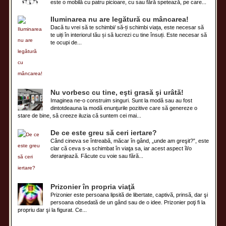
este o mobilă cu patru picioare, cu sau fără spetează, pe care...
Iluminarea nu are legătură cu mâncarea!
Dacă tu vrei să te schimbi/ să-ți schimbi viața, este necesar să
te uiți în interiorul tău și să lucrezi cu tine însuți. Este necesar să
te ocupi de...
Nu vorbesc cu tine, eşti grasă şi urâtă!
Imaginea ne-o construim singuri. Sunt la modă sau au fost
dintotdeauna la modă enunţurile pozitive care să genereze o
stare de bine, să creeze iluzia că suntem cei mai...
De ce este greu să ceri iertare?
Când cineva se întreabă, măcar în gând, „unde am greşit?”, este
clar că ceva s-a schimbat în viaţa sa, iar acest aspect îl/o
deranjează. Făcute cu voie sau fără...
Prizonier în propria viaţă
Prizonier este persoana lipsită de libertate, captivă, prinsă, dar şi
persoana obsedată de un gând sau de o idee. Prizonier poţi fi la
propriu dar şi la figurat. Ce...