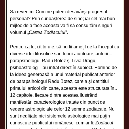
Să revenim. Cum ne putem desăvârşi progresul
personal? Prin cunoaşterea de sine; iar cel mai bun
mijloc de a face aceasta va fi să consultăm singuri
volumul „
Cartea Zodiacului
”.
Pentru ca tu, cititorule, să nu fii ameţit de la început cu
diverse idei filosofice sau teorii aiuritoare, autorii –
parapsihologul Radu Botez şi Livia Dragu,
psihoastrolog – au intrat direct în subiect. Pornind de
la ideea generoasă a unui material publicat anterior
de parapsihologul Radu Botez, care a şi dat titlul
primului articol din carte, aceasta este structurata în…
12 capitole, fiecare dintre acestea ilustrând
manifestări caracterologice tratate din punct de
vedere astrologic ale celor 12 semne zodiacale. Nu
sunt neglijate nici sistemele astrologice mai puţin
cunoscute publicului românesc, cum ar fi:
Zodiacul