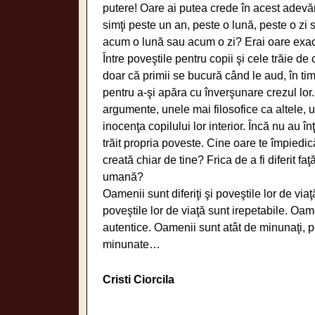
putere! Oare ai putea crede în acest adevăr
simţi peste un an, peste o lună, peste o zi
acum o lună sau acum o zi? Erai oare exact 
Între poveştile pentru copii şi cele trăie de
doar că primii se bucură când le aud, în tim
pentru a-şi apăra cu înverşunare crezul lor
argumente, unele mai filosofice ca altele, u
inocenţa copilului lor interior. Încă nu au în
trăit propria poveste. Cine oare te împiedică
creată chiar de tine? Frica de a fi diferit fa
umană?
Oamenii sunt diferiţi şi poveştile lor de via
poveştile lor de viaţă sunt irepetabile. Oame
autentice. Oamenii sunt atât de minunaţi, pe
minunate…
Cristi Ciorcila