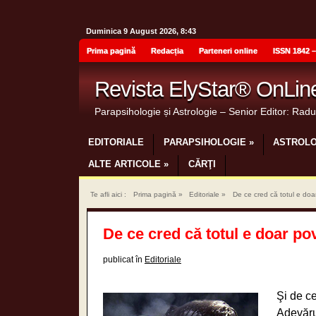
Duminica 9 August 2026, 8:43
Prima pagină
Redacția
Parteneri online
ISSN 1842 –
Revista ElyStar® OnLin
Parapsihologie și Astrologie – Senior Editor: Rad
EDITORIALE
PARAPSIHOLOGIE
»
ASTROLO
ALTE ARTICOLE
»
CĂRŢI
Te afli aici :
Prima pagină
»
Editoriale
»
De ce cred că totul e do
De ce cred că totul e doar po
publicat în
Editoriale
Şi de c
Adevărur