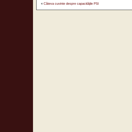
«
Câteva cuvinte despre capacităţile PSI