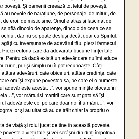
r poveşti. Şi oamenii creează tot felul de poveşti,
că au nevoie de naraţiune, de personaje, de mituri, de
 de eroi, de misticisme. Omul e atras şi fascinat de
 se află dincolo de aparenţe, dincolo de ceea ce se
ochiul, dar nu se poate desluşi decât doar cu Spiritul.
 agăţi cu înverşunare de adevărul tău, pierzi farmecul
. Pierzi euforia care dă adevărata bucurie fiinţei tale
are. Pentru că dacă există un adevăr care nu îmi aduce
ucurie, pur şi simplu nu îl pot recunoaşte. Câţi
atâtea adevăruri, câte obiceiuri, atâtea credinţe, câte
 Fiecare om îşi expune povestea sa, pe care el o numeşte
rul adevăr este acesta…”, vor spune minţile blocate în
la…”, vor mărturisi martirii care sunt gata să îşi
gurul adevăr este cel pe care doar noi îl urmăm…”, vor
ogma lor şi au uitat că au de trăit chiar la propriu o
a de viaţă şi rolul jucat de tine în această poveste.
oveste a vieţii tale şi vei scrâşni din dinţi împotrivă,