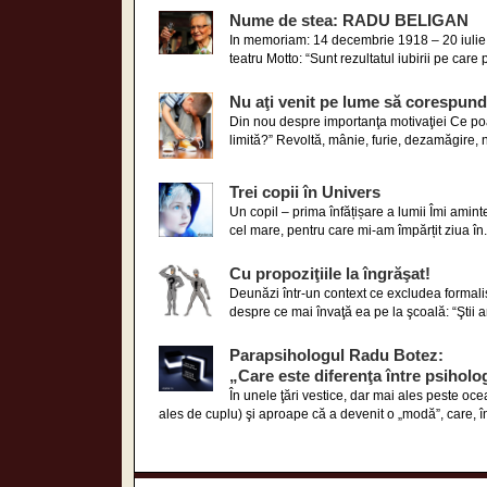
Nume de stea: RADU BELIGAN
In memoriam: 14 decembrie 1918 – 20 iulie 
teatru Motto: “Sunt rezultatul iubirii pe care p
Nu aţi venit pe lume să corespundeţ
Din nou despre importanţa motivaţiei Ce poa
limită?” Revoltă, mânie, furie, dezamăgire, n
Trei copii în Univers
Un copil – prima înfățișare a lumii Îmi amin
cel mare, pentru care mi-am împărțit ziua în.
Cu propoziţiile la îngrăşat!
Deunăzi într-un context ce excludea formalis
despre ce mai învaţă ea pe la şcoală: “Ştii a
Parapsihologul Radu Botez:
„Care este diferenţa între psiholo
În unele ţări vestice, dar mai ales peste oc
ales de cuplu) şi aproape că a devenit o „modă”, care, în