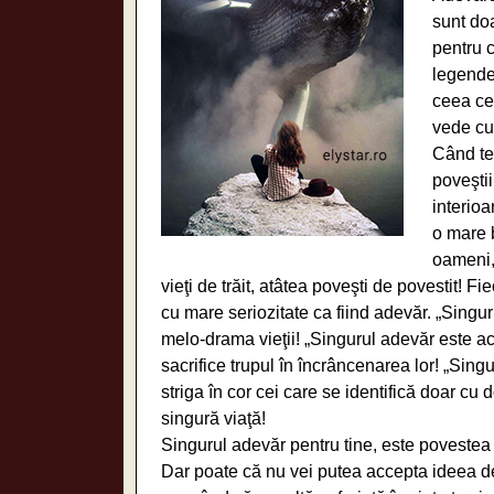
sunt doa
pentru 
legende,
ceea ce
vede cu 
Când te
poveştii
interio
o mare b
oameni, 
vieţi de trăit, atâtea poveşti de povestit!
cu mare seriozitate ca fiind adevăr. „Singu
melo-drama vieţii! „Singurul adevăr este ace
sacrifice trupul în încrâncenarea lor! „Sin
striga în cor cei care se identifică doar cu d
singură viaţă!
Singurul adevăr pentru tine, este povestea t
Dar poate că nu vei putea accepta ideea de p