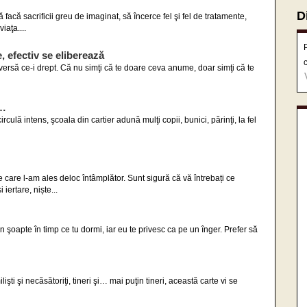
D
facă sacrificii greu de imaginat, să încerce fel şi fel de tratamente,
iaţa....
, efectiv se eliberează
ersă ce-i drept. Că nu simţi că te doare ceva anume, doar simţi că te
e…
rculă intens, şcoala din cartier adună mulţi copii, bunici, părinţi, la fel
pe care l-am ales deloc întâmplător. Sunt sigură că vă întrebați ce
iertare, niște...
n şoapte în timp ce tu dormi, iar eu te privesc ca pe un înger. Prefer să
şti şi necăsătoriţi, tineri şi… mai puţin tineri, această carte vi se