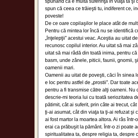
spunând că e multă suferinţă în viaţa ta şi 
spun că ceea ce trăieşti tu, indiferent ce, 
poveste!
De ce oare copilaşilor le place atât de mul
Pentru că mintea lor încă nu se identifică c
„înţelepţii” acestui veac. Aceştia au uitat d
recunosc copilul interior. Au uitat să mai zâ
uitat să mai râdă din toată inima, pentru că 
basm, unde zânele, piticii, faunii, gnomii, şi
oamenii mari.
Oamenii au uitat de poveşti, căci în sinea 
e loc pentru astfel de „prostii”. Dar toate 
pentru a fi transmise către alţi oameni. Nu
descrie-mi teoria lui cu toată seriozitatea 
pătimit, cât ai suferit, prin câte ai trecut, cât
ţi-ai asumat, cât din viaţa ta ţi-ai refuzat ş
ai fost martor la moartea altora. Ai râs într-o 
erai ca prăbuşit la pământ. Într-o zi poate 
spiritualitatea ta, despre religia ta, despre