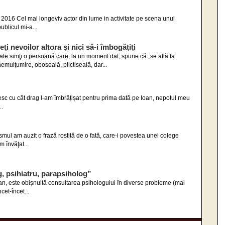
2016 Cel mai longeviv actor din lume in activitate pe scena unui
ublicul mi-a...
i nevoilor altora şi nici să-i îmbogăţiţi
te simţi o persoană care, la un moment dat, spune că „se află la
emulţumire, oboseală, plictiseală, dar...
tesc cu cât drag l-am îmbrățișat pentru prima dată pe Ioan, nepotul meu
..
mul am auzit o frază rostită de o fată, care-i povestea unei colege
m învăţat...
g, psihiatru, parapsiholog”
ean, este obişnuită consultarea psihologului în diverse probleme (mai
cet-încet...