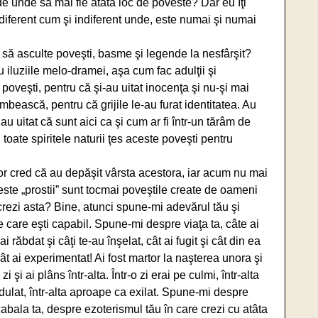
de unde să mai fie atâta loc de poveste? Dar eu îţi
indiferent cum şi indiferent unde, este numai şi numai
t să asculte poveşti, basme şi legende la nesfârşit?
u iluziile melo-dramei, aşa cum fac adulţii şi
e poveşti, pentru că şi-au uitat inocenţa şi nu-şi mai
mbească, pentru că grijile le-au furat identitatea. Au
au uitat că sunt aici ca şi cum ar fi într-un tărâm de
 toate spiritele naturii ţes aceste poveşti pentru
lor cred că au depăşit vârsta acestora, iar acum nu mai
aceste „prostii” sunt tocmai poveştile create de oameni
 crezi asta? Bine, atunci spune-mi adevărul tău şi
de care eşti capabil. Spune-mi despre viaţa ta, câte ai
 ai răbdat şi câţi te-au înşelat, cât ai fugit şi cât din ea
i cât ai experimentat! Ai fost martor la naşterea unora şi
zi şi ai plâns într-alta. Într-o zi erai pe culmi, într-alta
adulat, într-alta aproape ca exilat. Spune-mi despre
 cabala ta, despre ezoterismul tău în care crezi cu atâta