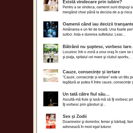
Există vindecare prin iubire?
Pentru a se vindeca, oamenii sunt dispuşi să 
mergând chiar până la decizia de a-şi risca v
Oamenii când iau decizii tranşante
Amânarea e un fel de boală. Una foarte perv
sufoci. Asta e durerea sufletului. Leac...
Bătrânii nu şoptesc, vorbesc tar
Locuiesc într-o zonă a unui oraş în care se ci
şi piaţa, spitalul cel mare şi clubul sportiv,...
Cauze, consecințe și iertare
”Cauze, consecințe și iertare” este un titlu 
legătură ar putea fi între cauze, consecințe și 
Un tată către fiul său…
Ascultă-mă fiule şi lasă-mă să îţi vorbesc pri
îţi vorbesc prin gânduri şi...
Sex și Zodii
Doamnelor şi domnilor, femei şi bărbaţi, famili
adresează în mod egal tuturor.