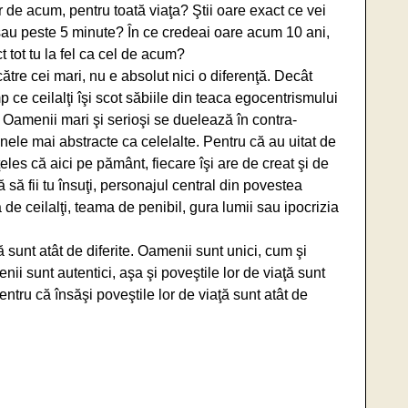
 de acum, pentru toată viaţa? Ştii oare exact ce vei
 sau peste 5 minute? În ce credeai oare acum 10 ani,
tot tu la fel ca cel de acum?
 către cei mari, nu e absolut nici o diferenţă. Decât
p ce ceilalţi îşi scot săbiile din teaca egocentrismului
. Oamenii mari şi serioşi se duelează în contra-
nele mai abstracte ca celelalte. Pentru că au uitat de
ţeles că aici pe pământ, fiecare îşi are de creat şi de
 să fii tu însuţi, personajul central din povestea
ţă de ceilalţi, teama de penibil, gura lumii sau ipocrizia
ţă sunt atât de diferite. Oamenii sunt unici, cum şi
nii sunt autentici, aşa şi poveştile lor de viaţă sunt
ntru că însăşi poveştile lor de viaţă sunt atât de