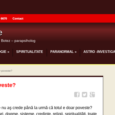
 6670
Contact
e
u Botez – parapsiholog
GIE
»
SPIRITUALITATE
PARANORMAL
»
ASTRO -INVESTIGA
ar poveste?
veste?
e nu aş crede până la urmă că totul e doar poveste?
i, dogme, sisteme, credinţe, religii, spiritualităţi, toate