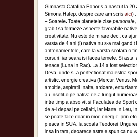
Gimnasta Catalina Ponor s-a nascut la 20 a
Simona Halep, despre care am scris
aici
) 
– Soarele. Toate planetele zise
personale
,
grabit sa formeze aspecte favorabile nativei.
creativitate. Nu este de mirare deci, ca aj
varsta de 4 ani (!) nativa nu s-a mai gandit
antrenamentele, care la varsta scolara o 
cursuri, iar seara isi facea temele. Si asta,
tenace (Luna in Rac). La 14 a fost selection
Deva, unde si-a perfectionat maiestria sporti
artistic, energie creativa (Mercur, Venus, Ma
ambitie, aspiratii inalte, ardoare, entuziasm
au insotit-o pe nativa de-a lungul numeroase
intre timp a absolvit si Faculatea de Sport 
de a-i depasi pe ceilalti, iar Marte in Leu, 
se poate face doar in mod energic, prin efort
pleaca in SUA, la scoala Teodorei Ungurea
insa in tara, deoarece astrele spun ca nu 