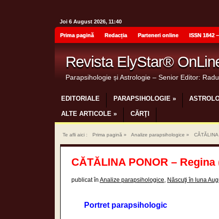
Joi 6 August 2026, 11:40
Prima pagină
Redacția
Parteneri online
ISSN 1842 –
Revista ElyStar® OnLin
Parapsihologie și Astrologie – Senior Editor: Rad
EDITORIALE
PARAPSIHOLOGIE
»
ASTROLO
ALTE ARTICOLE
»
CĂRŢI
Te afli aici :
Prima pagină
»
Analize parapsihologice
»
CĂTĂLINA P
CĂTĂLINA PONOR – Regina (m
publicat în
Analize parapsihologice
,
Născuţi în luna Aug
Portret parapsihologic