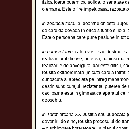
fizica foarte puternica, solida, o sanatate d
o emana. Este o fire impetuoasa, razbatat
In zodiacul floral
, al doamnelor, este Bujor
de care da dovada in orice situatie si loiali
Este o persoana care pune pasiune in tot c
In numerologie
, calea vietii sau destinul s
realizari ambitioase, puterea, banii si mater
realizarile de anvergura, dar este dificil, c
reusita extraordinara (micuta care a intrat
cunoscuta si apreciata pe intreg mapamond
destin sunt: curajul, rezistenta, puterea de a 
caci barna este in gimnastica aparatul cel 
deosebit).
In Tarot
, arcana XX-Justitia sau Judecata (
devenirii de sine, reusita procesului de tran
– o schimbare hotaratoare; in planul constiin