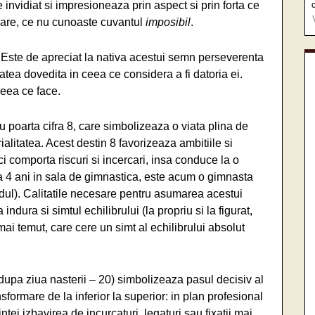
e invidiat si impresioneaza prin aspect si prin forta ce
oare, ce nu cunoaste cuvantul
imposibil
.
. Este de apreciat la nativa acestui semn perseverenta
tatea dovedita in ceea ce considera a fi datoria ei.
eea ce face.
au poarta cifra 8, care simbolizeaza o viata plina de
ialitatea. Acest destin 8 favorizeaza ambitiile si
aci comporta riscuri si incercari, insa conduce la o
 la 4 ani in sala de gimnastica, este acum o gimnasta
ul). Calitatile necesare pentru asumarea acestui
indura si simtul echilibrului (la propriu si la figurat,
mai temut, care cere un simt al echilibrului absolut
dupa ziua nasterii – 20) simbolizeaza pasul decisiv al
sformare de la inferior la superior: in plan profesional
tei izbavirea de incurcaturi, legaturi sau fixatii mai