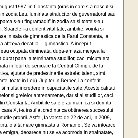
ugust 1987, in Constanta (oras in care s-a nascut si
, in zodia Leu, luminata stralucitor de guvernatorul sau
 parca s-au “ingramadit” in zodia sa si toate s-au
 Soarele i-a conferit vitalitate, ambitie, vointa si
unsa in sala de gimnastica de la Farul Constanta, la
 la altceva decat la… gimnastica. A inceput
tineau ocupata dimineata, dupa-amiaza mergea la
 a durat pana la terminarea studiilor, caci micuta era
ata in lotul de senioare la Centrul Olimpic de la
va, ajutata de predestinarile astrale: talent, simt
rte, toate in Leu). Jupiter in Berbec i-a conferit
 si multa incredere in capacitatile sale. Aceste calitati
lor si grelelor antrenamente, dar si al studiilor, caci
din Constanta. Ambitiile sale erau mari, ca si dorinta
in casa X, i-a insuflat credinta ca obtinerea succesului
urile proprii. Astfel, la varsta de 22 de ani, in 2009,
nu, o alta mare gimnasta a Romaniei. Se va intoarce
va emigra, deoarece nu se va acomoda in strainatate,