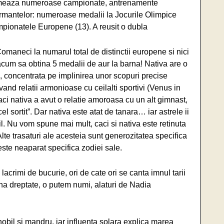
, urmeaza numeroase campionate, antrenamente
formantelor: numeroase medalii la Jocurile Olimpice
mpionatele Europene (13). A reusit o dubla
omaneci la numarul total de distinctii europene si nici
acum sa obtina 5 medalii de aur la barna! Nativa are o
, concentrata pe implinirea unor scopuri precise
and relatii armonioase cu ceilalti sportivi (Venus in
aci nativa a avut o relatie amoroasa cu un alt gimnast,
el sortit”. Dar nativa este atat de tanara… iar astrele ii
pil. Nu vom spune mai mult, caci si nativa este retinuta
 Alte trasaturi ale acesteia sunt generozitatea specifica
ste neaparat specifica zodiei sale.
acrimi de bucurie, ori de cate ori se canta imnul tarii
na dreptate, o putem numi, alaturi de Nadia
nobil si mandru, iar influenta solara explica marea