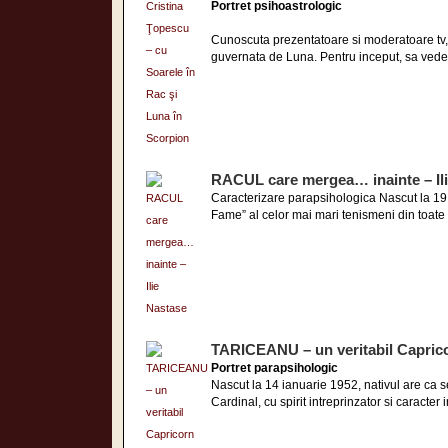
Portret psihoastrologic
Cunoscuta prezentatoare si moderatoare tv, 
guvernata de Luna. Pentru inceput, sa vedem
RACUL care mergea… inainte – Il
Caracterizare parapsihologica Nascut la 19 i
Fame” al celor mai mari tenismeni din toate t
TARICEANU – un veritabil Capric
Portret parapsihologic
Nascut la 14 ianuarie 1952, nativul are ca 
Cardinal, cu spirit intreprinzator si caracter 