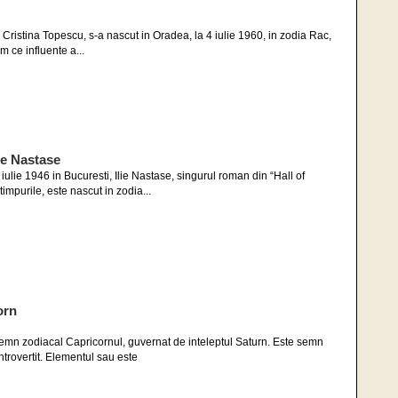
Cristina Topescu, s-a nascut in Oradea, la 4 iulie 1960, in zodia Rac,
 ce influente a...
ie Nastase
ulie 1946 in Bucuresti, Ilie Nastase, singurul roman din “Hall of
impurile, este nascut in zodia...
orn
semn zodiacal Capricornul, guvernat de inteleptul Saturn. Este semn
introvertit. Elementul sau este