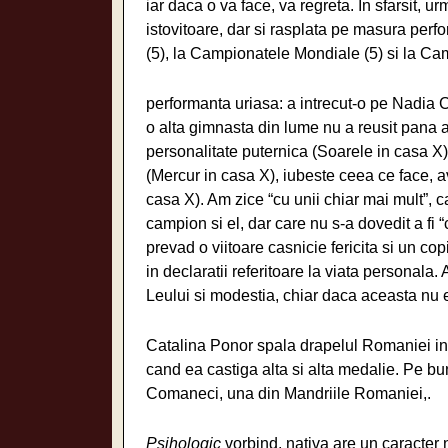
iar daca o va face, va regreta. In sfarsit
istovitoare, dar si rasplata pe masura per
(5), la Campionatele Mondiale (5) si la Ca
performanta uriasa: a intrecut-o pe Nadia C
o alta gimnasta din lume nu a reusit pana 
personalitate puternica (Soarele in casa X)
(Mercur in casa X), iubeste ceea ce face, av
casa X). Am zice “cu unii chiar mai mult”, c
campion si el, dar care nu s-a dovedit a fi “c
prevad o viitoare casnicie fericita si un co
in declaratii referitoare la viata personala.
Leului si modestia, chiar daca aceasta nu e
Catalina Ponor spala drapelul Romaniei in l
cand ea castiga alta si alta medalie. Pe bu
Comaneci, una din Mandriile Romaniei,.
Psihologic
vorbind, nativa are un caracter 