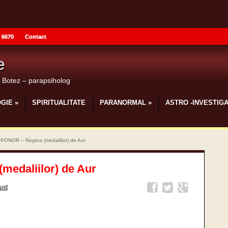
 6670
Contact
e
u Botez – parapsiholog
GIE
»
SPIRITUALITATE
PARANORMAL
»
ASTRO -INVESTIGA
ONOR – Regina (medaliilor) de Aur
edaliilor) de Aur
ust