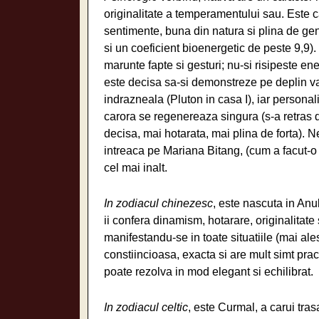
originalitate a temperamentului sau. Este ca
sentimente, buna din natura si plina de gen
si un coeficient bioenergetic de peste 9,9
marunte fapte si gesturi; nu-si risipeste en
este decisa sa-si demonstreze pe deplin val
indrazneala (Pluton in casa I), iar persona
carora se regenereaza singura (s-a retras di
decisa, mai hotarata, mai plina de forta). 
intreaca pe Mariana Bitang, (cum a facut-
cel mai inalt.
In zodiacul chinezesc
, este nascuta in Anul
ii confera dinamism, hotarare, originalitate 
manifestandu-se in toate situatiile (mai ale
constiincioasa, exacta si are mult simt prac
poate rezolva in mod elegant si echilibrat.
In zodiacul celtic
, este Curmal, a carui tras