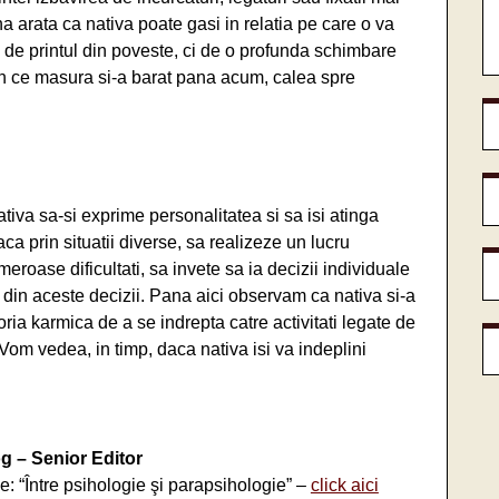
na arata ca nativa poate gasi in relatia pe care o va
de printul din poveste, ci de o profunda schimbare
 in ce masura si-a barat pana acum, calea spre
nativa sa-si exprime personalitatea si sa isi atinga
aca prin situatii diverse, sa realizeze un lucru
roase dificultati, sa invete sa ia decizii individuale
 din aceste decizii. Pana aici observam ca nativa si-a
oria karmica de a se indrepta catre activitati legate de
Vom vedea, in timp, daca nativa isi va indeplini
g – Senior Editor
ie: “Între psihologie şi parapsihologie” –
click aici