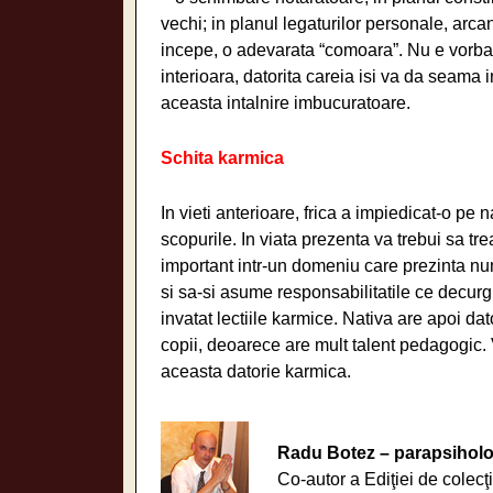
vechi; in planul legaturilor personale, arca
incepe, o adevarata “comoara”. Nu e vorba 
interioara, datorita careia isi va da seama
aceasta intalnire imbucuratoare.
Schita karmica
In vieti anterioare, frica a impiedicat-o pe 
scopurile. In viata prezenta va trebui sa tre
important intr-un domeniu care prezinta nume
si sa-si asume responsabilitatile ce decurg
invatat lectiile karmice. Nativa are apoi dat
copii, deoarece are mult talent pedagogic. 
aceasta datorie karmica.
Radu Botez – parapsiholo
Co-autor a Ediţiei de colecţ