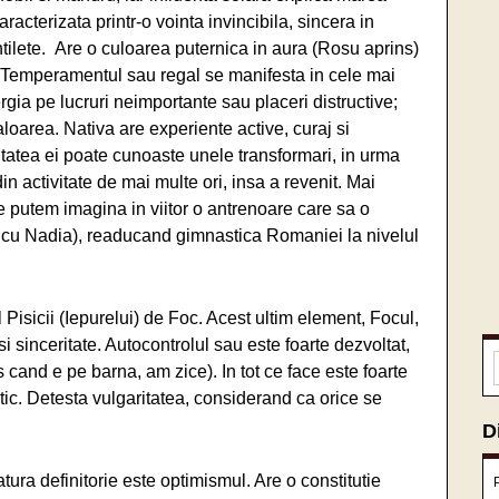
racterizata printr-o vointa invincibila, sincera in
tilete. Are o culoarea puternica in aura (Rosu aprins)
). Temperamentul sau regal se manifesta in cele mai
ergia pe lucruri neimportante sau placeri distructive;
oarea. Nativa are experiente active, curaj si
litatea ei poate cunoaste unele transformari, in urma
n activitate de mai multe ori, insa a revenit. Mai
Ne putem imagina in viitor o antrenoare care sa o
o cu Nadia), readucand gimnastica Romaniei la nivelul
 Pisicii (Iepurelui) de Foc. Acest ultim element, Focul,
si sinceritate. Autocontrolul sau este foarte dezvoltat,
s cand e pe barna, am zice). In tot ce face este foarte
tic. Detesta vulgaritatea, considerand ca orice se
D
atura definitorie este optimismul. Are o constitutie