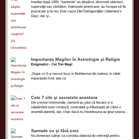
Imediat după 1989, “barierele” au dispărut, diversele obiceiuri,
superstiţii sau sărbători, îndeosebi americane, au început să fie
practicate şi la noi. Este cazul Zilei Îndrăgostiţilor (Valentine’s
Day), dar şi...
Importanţa Magilor în Astrologie şi Religie
Enigmatici - Cei Trei Magi
„Dupa ce S-a nascut Iisus in Bethleemul din Iudeea, in zilele
imparatului Irod, iata ca
Cele 7 zile şi secretele acestora
Din vremuri imemoriale, oamenii au ştiut că fiecare zi a
săptămânii este condusă, controlată şi influenţată de către o
anumită planetă, dar, chiar dacă nu întotdeauna au ţinut seama...
Sarmale cu şi fără orez
Nu domeniul culinar va constitui obiectul de referinţă pentru