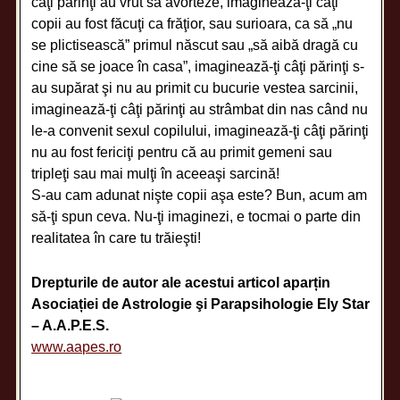
câţi părinţi au vrut să avorteze, imaginează-ţi câţi
copii au fost făcuţi ca frăţior, sau surioara, ca să „nu
se plictisească” primul născut sau „să aibă dragă cu
cine să se joace în casa”, imaginează-ţi câţi părinţi s-
au supărat şi nu au primit cu bucurie vestea sarcinii,
imaginează-ţi câţi părinţi au strâmbat din nas când nu
le-a convenit sexul copilului, imaginează-ţi câţi părinţi
nu au fost fericiţi pentru că au primit gemeni sau
tripleţi sau mai mulţi în aceeaşi sarcină!
S-au cam adunat nişte copii aşa este? Bun, acum am
să-ţi spun ceva. Nu-ţi imaginezi, e tocmai o parte din
realitatea în care tu trăieşti!
Drepturile de autor ale acestui articol aparțin
Asociației de Astrologie şi Parapsihologie Ely Star
– A.A.P.E.S.
www.aapes.ro