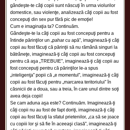
gândeşte-te câţi copii sunt născuţi în urma violurilor
domestice, sau violenţe, analizează câţi copii au fost
concepuţi din sex pur fără pic de emoţie!
Cum e imaginaţia ta? Continuăm.
Gândeşte-te la câţi copii au fost concepuţi pentru a
întinde părinţilor un „pahar cu apă”, imaginează-ţi câţi
copii au fost făcuţi că părinţii să nu rămână singuri la
bătrâneţe, imaginează-ţi câţi copii au fost concepuţi
pentru că aşa „TREBUIE”, imaginează-ţi câţi copii au
fost concepuţi pentru că părinţilor le-a spus
„inteligenţa” popii că „e momentul”, imaginează-ţi câţi
copii au fost făcuţi pentru „marcarea teritoriului” în
căsnicii de a doua, sau a treia, în care unul dintre soţi
avea deja copii!
Se cam aduna aşa este? Continuăm. Imaginează-ţi
câţi copii nu au fost de fapt doriţi, imaginează-ţi câţi
copii au fost făcuţi la sfatul prietenilor, „ca să se joace
cu copiii lor şi să fie în aceeaşi clasă”, imaginează-ţi