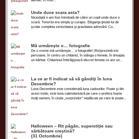
Unde duce scara asta?
Niciodată n-am fost întrebată de către un copil unde duce o
scară. Tonul lui era simplu şi curajos. Eleganţa ţinutei lui de
şcolar completa seriozitatea şi gravitatea adresării. Cu...
Mă urmăreşte o… fotografie
De o vreme mă urmăreşte… o fotografie! (Re)prezintă trei
persoane, în centru un chitarist, în stânga o femeie, în dreapta
un bărbat. Chitaristul îmbrăţişează discret femeia ce are un...
La ce ar fi indicat să vă gândiţi în luna
Decembrie?
Luna Decembrie este considerată luna cadourilor. Poate şi din
acest motiv, este luna calendaristică pe care o prefera foarte
mulţi oameni, în ciuda „surprizelor” neplăcute pe care le poate...
Halloween – Rit păgân, superstiţie sau
sărbătoare creştină?
(31 Octombrie)