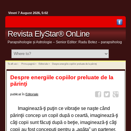
Vineri 7 August 2026, 5:02
Revista ElyStar® OnLine
Parapsihologie și Astrologie – Senior Editor: Radu Botez – parapsiholog
Te afli aici :
Prima pagină
»
Editoriale
»
Despre energiile copiilor preluate de la părinţi
Despre energiile copiilor preluate de la
părinţi
publicat în
Editoriale
Imaginează-ţi puţin ce vibraţie se naşte când
părinţii concep un copil după o ceartă, imaginează-ţi
câţi copii sunt făcuţi după o beţie, imaginează-ţi câţi
copii au fost concepuţi pentru a „agăţa” un partener,