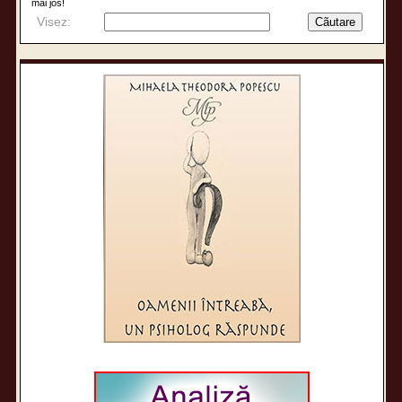
mai jos!
Visez: