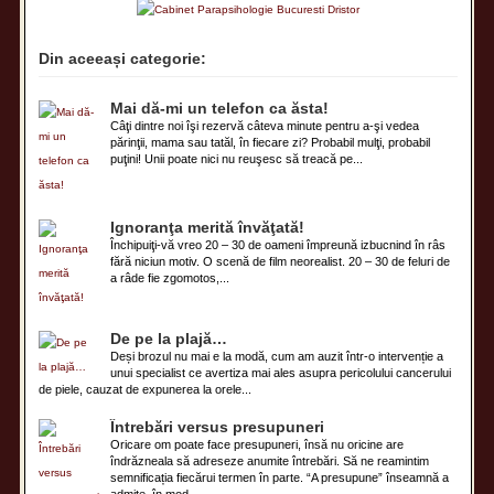
Din aceeași categorie:
Mai dă-mi un telefon ca ăsta!
Câţi dintre noi îşi rezervă câteva minute pentru a-şi vedea
părinţii, mama sau tatăl, în fiecare zi? Probabil mulţi, probabil
puţini! Unii poate nici nu reuşesc să treacă pe...
Ignoranţa merită învăţată!
Închipuiţi-vă vreo 20 – 30 de oameni împreună izbucnind în râs
fără niciun motiv. O scenă de film neorealist. 20 – 30 de feluri de
a râde fie zgomotos,...
De pe la plajă…
Deși brozul nu mai e la modă, cum am auzit într-o intervenție a
unui specialist ce avertiza mai ales asupra pericolului cancerului
de piele, cauzat de expunerea la orele...
Întrebări versus presupuneri
Oricare om poate face presupuneri, însă nu oricine are
îndrăzneala să adreseze anumite întrebări. Să ne reamintim
semnificația fiecărui termen în parte. “A presupune” înseamnă a
admite, în mod...