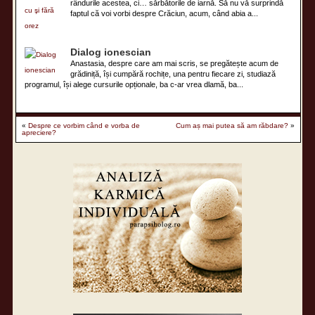
rândurile acestea, ci… sărbătorile de iarnă. Să nu vă surprindă
faptul că voi vorbi despre Crăciun, acum, când abia a...
Dialog ionescian
Anastasia, despre care am mai scris, se pregătește acum de
grădiniță, își cumpără rochițe, una pentru fiecare zi, studiază
programul, își alege cursurile opționale, ba c-ar vrea dlamă, ba...
«
Despre ce vorbim când e vorba de
Cum aș mai putea să am răbdare?
»
apreciere?