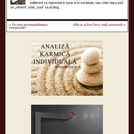
indiferent ce reprezinti in lume si in societate, sau chiar daca esti
un „nimeni”, este „cool” sa ai blog...
«
Ce este incompatibilitatea
Află ce ai fost într-o viaţă anterioară
»
emoţională?