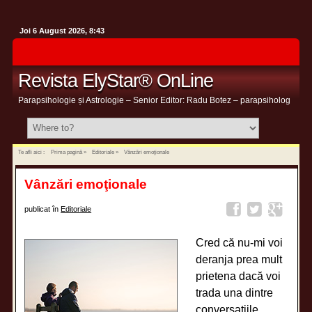
Joi 6 August 2026, 8:43
Revista ElyStar® OnLine
Parapsihologie și Astrologie – Senior Editor: Radu Botez – parapsiholog
Te afli aici :
Prima pagină
»
Editoriale
»
Vânzări emoţionale
Vânzări emoţionale
publicat în
Editoriale
Cred că nu-mi voi
deranja prea mult
prietena dacă voi
trada una dintre
conversaţiile