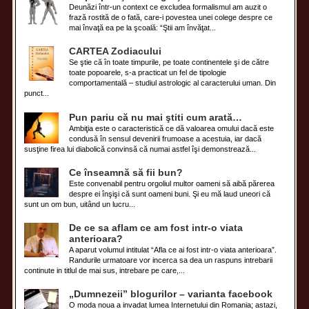
Deunăzi într-un context ce excludea formalismul am auzit o
frază rostită de o fată, care-i povestea unei colege despre ce
mai învaţă ea pe la şcoală: “Ştii am învăţat...
CARTEA Zodiacului
Se ştie că în toate timpurile, pe toate continentele şi de către
toate popoarele, s-a practicat un fel de tipologie
comportamentală – studiul astrologic al caracterului uman. Din
punct...
Pun pariu că nu mai ştiti cum arată…
Ambiţia este o caracteristică ce dă valoarea omului dacă este
condusă în sensul devenirii frumoase a acestuia, iar dacă
susţine firea lui diabolică convinsă că numai astfel îşi demonstrează...
Ce înseamnă să fii bun?
Este convenabil pentru orgoliul multor oameni să aibă părerea
despre ei înşişi că sunt oameni buni. Şi eu mă laud uneori că
sunt un om bun, uitând un lucru...
De ce sa aflam ce am fost intr-o viata
anterioara?
A aparut volumul intitulat “Afla ce ai fost intr-o viata anterioara”.
Randurile urmatoare vor incerca sa dea un raspuns intrebarii
continute in titlul de mai sus, intrebare pe care,...
„Dumnezeii” blogurilor – varianta facebook
O moda noua a invadat lumea Internetului din Romania; astazi,