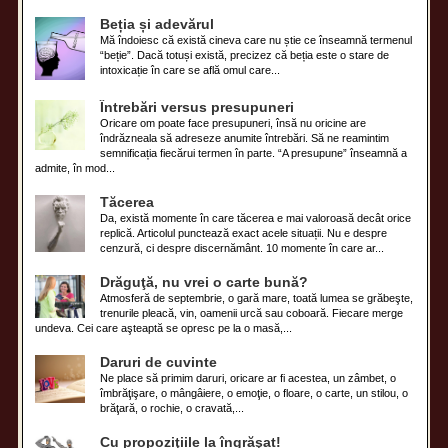
Beția și adevărul
Mă îndoiesc că există cineva care nu știe ce înseamnă termenul
“beție”. Dacă totuși există, precizez că beția este o stare de
intoxicație în care se află omul care...
Întrebări versus presupuneri
Oricare om poate face presupuneri, însă nu oricine are
îndrăzneala să adreseze anumite întrebări. Să ne reamintim
semnificația fiecărui termen în parte. “A presupune” înseamnă a
admite, în mod...
Tăcerea
Da, există momente în care tăcerea e mai valoroasă decât orice
replică. Articolul punctează exact acele situații. Nu e despre
cenzură, ci despre discernământ. 10 momente în care ar...
Drăguţă, nu vrei o carte bună?
Atmosferă de septembrie, o gară mare, toată lumea se grăbeşte,
trenurile pleacă, vin, oamenii urcă sau coboară. Fiecare merge
undeva. Cei care aşteaptă se opresc pe la o masă,...
Daruri de cuvinte
Ne place să primim daruri, oricare ar fi acestea, un zâmbet, o
îmbrăţişare, o mângâiere, o emoţie, o floare, o carte, un stilou, o
brăţară, o rochie, o cravată,...
Cu propoziţiile la îngrăşat!