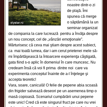
noastre dintr-o zi
de plajă. Îmi
spunea că merge
o săptămână la un
seminar organizat
de compania la care lucrează pentru a învăţa despre
un nou concept, cel de „vânzări emoţionale”.
Mărturisesc că ceva mai ştiam despre acest subiect,
ca mai toată lumea, dar i-am cerut prietenei mele să-
mi împărtăşească la întoarcere experienţa câştigată,
gata fiind s-o aplic în domeniul în care muncesc. Nu
credeam însă că voi fi prima dintre noi care va
experimenta conceptul înainte de a-l înţelege şi
accepta teoretic!
Vara, soare, caniculă! O felie de pepene abia scoasă
din frigider salvează deseori pe un asemenea timp o
masă copioasă. Scenariul cumpărării unui pepene
este unic! Cred că este singurul fruct pe care nu vrei