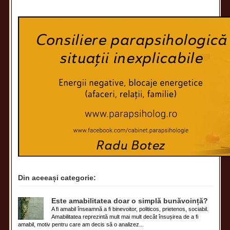
Din aceeași categorie:
Este amabilitatea doar o simplă bunăvoință?
A fi amabil înseamnă a fi binevoitor, politicos, prietenos, sociabil.
Amabilitatea reprezintă mult mai mult decât însușirea de a fi
amabil, motiv pentru care am decis să o analizez...