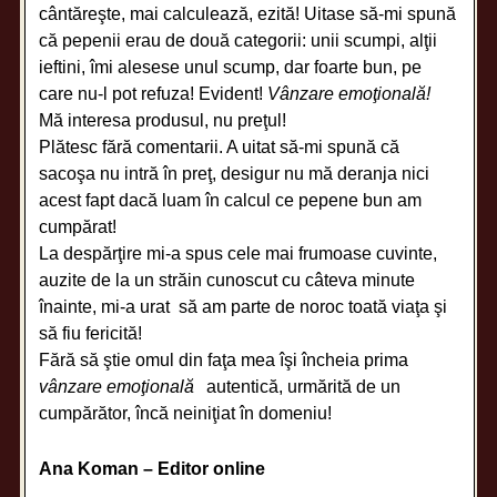
cântăreşte, mai calculează, ezită! Uitase să-mi spună
că pepenii erau de două categorii: unii scumpi, alţii
ieftini, îmi alesese unul scump, dar foarte bun, pe
care nu-l pot refuza! Evident!
Vânzare emoţională!
Mă interesa produsul, nu preţul!
Plătesc fără comentarii. A uitat să-mi spună că
sacoşa nu intră în preţ, desigur nu mă deranja nici
acest fapt dacă luam în calcul ce pepene bun am
cumpărat!
La despărţire mi-a spus cele mai frumoase cuvinte,
auzite de la un străin cunoscut cu câteva minute
înainte, mi-a urat să am parte de noroc toată viaţa şi
să fiu fericită!
Fără să ştie omul din faţa mea îşi încheia prima
vânzare emoţională
autentică, urmărită de un
cumpărător, încă neiniţiat în domeniu!
Ana Koman – Editor online