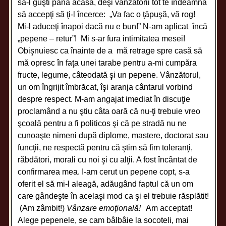
să-l guşti până acasă, deşi vânzătorii tot te îndeamnă
să accepţi să ţi-l încerce: „Va fac o ţăpuşă, vă rog!
Mi-l aduceţi înapoi dacă nu e bun!” N-am aplicat încă
„pepene – retur”! Mi s-ar fura intimitatea mesei!
Obişnuiesc ca înainte de a mă retrage spre casă să
mă opresc în faţa unei tarabe pentru a-mi cumpăra
fructe, legume, câteodată şi un pepene. Vânzătorul,
un om îngrijit îmbrăcat, îşi aranja cântarul vorbind
despre respect. M-am angajat imediat în discuţie
proclamând a nu ştiu câta oară că nu-ţi trebuie vreo
şcoală pentru a fi politicos şi că pe stradă nu ne
cunoaşte nimeni după diplome, mastere, doctorat sau
funcţii, ne respectă pentru că ştim să fim toleranţi,
răbdători, morali cu noi şi cu alţii. A fost încântat de
confirmarea mea. I-am cerut un pepene copt, s-a
oferit el să mi-l aleagă, adăugând faptul că un om
care gândeşte în acelaşi mod ca şi el trebuie răsplătit!
(Am zâmbit!)
Vânzare emoţională!
Am acceptat!
Alege pepenele, se cam bâlbâie la socoteli, mai