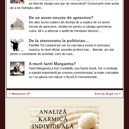
tot felul de situaţii care par de nerezolvat? Gestul prim este acela
de a ne îndrepta către...
De ce avem nevoie de apreciere?
Am ales acest subiect din dorința de a explica de ce avem
nevoie de apreciere, nicidecum pentru a câștiga aprecierea
cuiva. Mi s-a adresat o astfel de întrebare deseori,...
De la stercorariu la politician…
Pamflet Tot cautand pe net sa vad daca exista in tarisoara
noastra, la nivel oficial, anumite profesii mai… liberale, am dat
peste o sumedenie de activitati, care de care...
A murit tanti Margareta?
Tanti Margareta a fost contabilă, una foarte bună, într-o instituţie
a statului importantă pe vremea comunismului, la toate cotroalele
nu i se găsea nici măcar o fisură în mecanismele...
«
Misteriosul „Pi”
Eroii de lângă noi
»