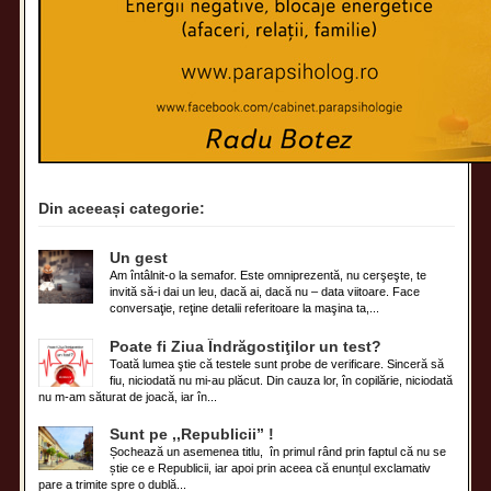
Din aceeași categorie:
Un gest
Am întâlnit-o la semafor. Este omniprezentă, nu cerşeşte, te
invită să-i dai un leu, dacă ai, dacă nu – data viitoare. Face
conversaţie, reţine detalii referitoare la maşina ta,...
Poate fi Ziua Îndrăgostiţilor un test?
Toată lumea ştie că testele sunt probe de verificare. Sinceră să
fiu, niciodată nu mi-au plăcut. Din cauza lor, în copilărie, niciodată
nu m-am săturat de joacă, iar în...
Sunt pe ,,Republicii” !
Șochează un asemenea titlu, în primul rând prin faptul că nu se
știe ce e Republicii, iar apoi prin aceea că enunțul exclamativ
pare a trimite spre o dublă...