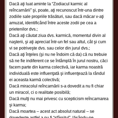
Dacă aţi luat aminte la “Zodiacul karmic al
reîncarnării” şi, poate, aţi recunoscut într-una dintre
zodiile sale propriile trăsături, sau dacă măcar v-aţi
amuzat, identificând între aceste zodii pe cea a
prietenilor dvs.;
Dacă aţi căutat ziua dvs. karmică, momentul divin al
naşterii, şi aţi apreciat într-un fel sau altul, cât şi cum
vi se potriveşte dvs. sau celor din jurul dvs.;
Dacă aţi înţeles (şi nu ne îndoim că da) că nu trebuie
să ne fie indiferent ce se întâmplă în jurul nostru, căci
facem parte din karma colectivă, iar karma noastră
individuală este influenţată şi influenţează la rândul
ei aceasta karmă colectivă;
Dacă miracolul reîncarnării s-a dovedit a nu fi chiar
un miracol, ci o realitate posibilă;
Dacă mulţi nu mai privesc cu scepticism reîncarnarea
şi karma;
Dacă moartea – acest act absolut natural – se
dovedeşte astfel a nu fi “sfârşitul”, lăsându-ne