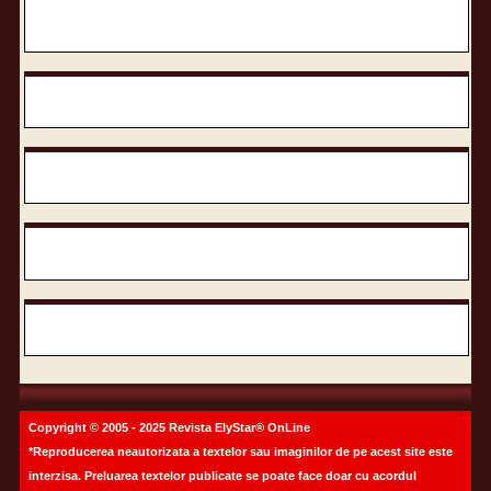
Copyright © 2005 - 2025 Revista ElyStar® OnLine
*Reproducerea neautorizata a textelor sau imaginilor de pe acest site este
interzisa. Preluarea textelor publicate se poate face doar cu acordul