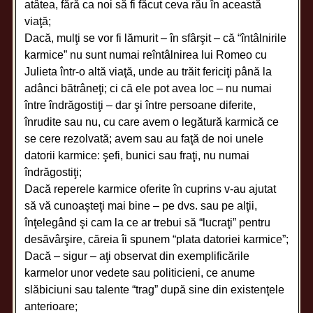
atâtea, fără ca noi să fi făcut ceva rău în această
viaţă;
Dacă, mulţi se vor fi lămurit – în sfârşit – că “întâlnirile
karmice” nu sunt numai reîntâlnirea lui Romeo cu
Julieta într-o altă viaţă, unde au trăit fericiţi până la
adânci bătrâneţi; ci că ele pot avea loc – nu numai
între îndrăgostiţi – dar şi între persoane diferite,
înrudite sau nu, cu care avem o legătură karmică ce
se cere rezolvată; avem sau au faţă de noi unele
datorii karmice: şefi, bunici sau fraţi, nu numai
îndrăgostiţi;
Dacă reperele karmice oferite în cuprins v-au ajutat
să vă cunoaşteţi mai bine – pe dvs. sau pe alţii,
înţelegând şi cam la ce ar trebui să “lucraţi” pentru
desăvârşire, căreia îi spunem “plata datoriei karmice”;
Dacă – sigur – aţi observat din exemplificările
karmelor unor vedete sau politicieni, ce anume
slăbiciuni sau talente “trag” după sine din existenţele
anterioare;