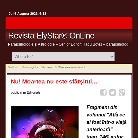
Joi 6 August 2026, 6:13
Revista ElyStar® OnLine
Parapsihologie și Astrologie – Senior Editor: Radu Botez – parapsiholog
Te afli aici :
Prima pagină
»
Editoriale
»
Nu! Moartea nu este sfârşitul…
Nu! Moartea nu este sfârşitul…
publicat în
Editoriale
Fragment din
volumul “Află ce
ai fost într-o viaţă
anterioară”
(pag. 146) autor: