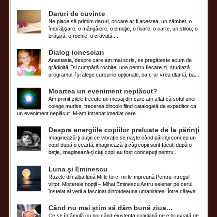
Daruri de cuvinte
Ne place să primim daruri, oricare ar fi acestea, un zâmbet, o
îmbrăţişare, o mângâiere, o emoţie, o floare, o carte, un stilou, o
brăţară, o rochie, o cravată,...
Dialog ionescian
Anastasia, despre care am mai scris, se pregătește acum de
grădiniță, își cumpără rochițe, una pentru fiecare zi, studiază
programul, își alege cursurile opționale, ba c-ar vrea dlamă, ba...
Moartea un eveniment neplăcut?
Am primit zilele trecute un mesaj din care am aflat că soţul unei
colege murise, trecerea dincolo fiind catalogată de expeditor ca
un eveniment neplăcut. M-am întrebat imediat oare...
Despre energiile copiilor preluate de la părinţi
Imaginează-ţi puţin ce vibraţie se naşte când părinţii concep un
copil după o ceartă, imaginează-ţi câţi copii sunt făcuţi după o
beţie, imaginează-ţi câţi copii au fost concepuţi pentru...
Luna şi Eminescu
Razele din alba lună Mi le torc, mi le-mpreună Pentru-ntregul
viitor. Misterele nopţii – Mihai Eminescu Astru selenar pe cerul
înstelat al verii a fascinat dintotdeauna umanitatea. Între câteva...
Când nu mai ştim să dăm bună ziua…
Ce se întâmplă cu noi când existenţa cotidiană ne e bruscată de