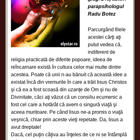
parapsihologul
Radu Botez
Parcurgând filele
acestei cărţi aţi
putut vedea că,
indiferent de
religia practicată de diferite popoare, ideea de
reîncarnare există în cultura celor mai multe dintre
acestea. Poate că unii n-au bănuit că această idee a
existat încă din vremurile în care a trăit Iisus Christos
şi că ea a fost scoasă din uzanţe de Om şi nu de
Divinitate, căci aţi văzut că un consiliu ecumenic a
fost cel care a hotărât că avem o singură viaţă şi
aceea muritoare. Pe când Iisus ne-a promis o viaţă
veşnică, chiar prin aceste vieţi repetate. Da, Iisus a
avut dreptate!
Dacă, cel puţin câţiva au înţeles de ce ni se întâmplă