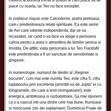
creierul le domina inima si uneori le cam place sa se
joace cu soarta, iar Teo nu face exceptie.
In zodiacul mayas
este Calcedonie, piatra pretioasa
care-i predestineaza relatii spirituale. Ea este semn
de Aer care iubeste independenta, dar se va
recasatori, iar cand o va face va alege o persoana
calma pentru a avea o atmosfera de familie senina si
linistita. De altfel, viata personala a lui Teo Trandafir
este predestinata a fi un sanctuar de sensibilitate si
gingasie.
In numerologie
, numarul de destin al „Reginei
bucuriei”, cum mai este numita Teo, este cifra 5, cifra
luptatorului prin excelenta (amintiti-va de „lupta” ei cu
kilogramele, din care a iesit invingatoare!); este
energica, ambitioasa si razbatatoare. Sa mai spunem
ca s-a nascut intr-una dintre cele mai bune, frumoase
si norocoase zile ale saptamanii: Duminica! Poate de