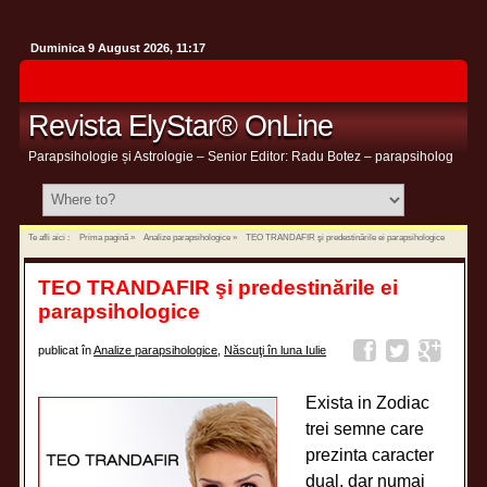
Duminica 9 August 2026, 11:17
Revista ElyStar® OnLine
Parapsihologie și Astrologie – Senior Editor: Radu Botez – parapsiholog
Te afli aici :
Prima pagină
»
Analize parapsihologice
»
TEO TRANDAFIR şi predestinările ei parapsihologice
TEO TRANDAFIR şi predestinările ei
parapsihologice
publicat în
Analize parapsihologice
,
Născuţi în luna Iulie
Exista in Zodiac
trei semne care
prezinta caracter
dual, dar numai