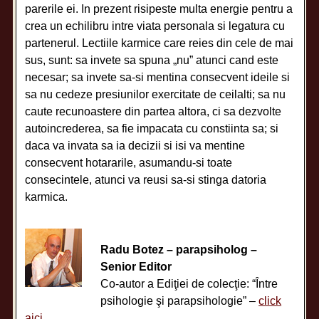
parerile ei. In prezent risipeste multa energie pentru a
crea un echilibru intre viata personala si legatura cu
partenerul. Lectiile karmice care reies din cele de mai
sus, sunt: sa invete sa spuna „nu” atunci cand este
necesar; sa invete sa-si mentina consecvent ideile si
sa nu cedeze presiunilor exercitate de ceilalti; sa nu
caute recunoastere din partea altora, ci sa dezvolte
autoincrederea, sa fie impacata cu constiinta sa; si
daca va invata sa ia decizii si isi va mentine
consecvent hotararile, asumandu-si toate
consecintele, atunci va reusi sa-si stinga datoria
karmica.
Radu Botez – parapsiholog –
Senior Editor
Co-autor a Ediţiei de colecţie: “Între
psihologie şi parapsihologie” –
click
aici