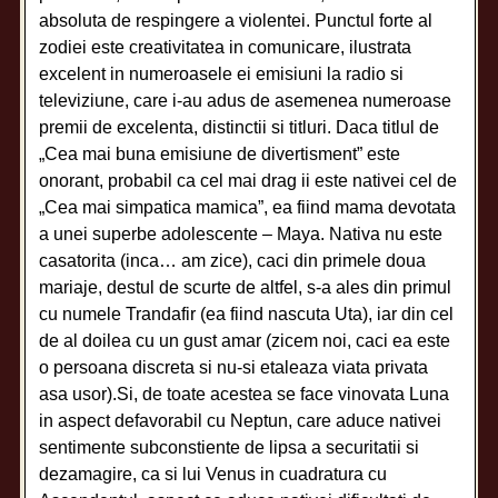
absoluta de respingere a violentei. Punctul forte al
zodiei este creativitatea in comunicare, ilustrata
excelent in numeroasele ei emisiuni la radio si
televiziune, care i-au adus de asemenea numeroase
premii de excelenta, distinctii si titluri. Daca titlul de
„Cea mai buna emisiune de divertisment” este
onorant, probabil ca cel mai drag ii este nativei cel de
„Cea mai simpatica mamica”, ea fiind mama devotata
a unei superbe adolescente – Maya. Nativa nu este
casatorita (inca… am zice), caci din primele doua
mariaje, destul de scurte de altfel, s-a ales din primul
cu numele Trandafir (ea fiind nascuta Uta), iar din cel
de al doilea cu un gust amar (zicem noi, caci ea este
o persoana discreta si nu-si etaleaza viata privata
asa usor).Si, de toate acestea se face vinovata Luna
in aspect defavorabil cu Neptun, care aduce nativei
sentimente subconstiente de lipsa a securitatii si
dezamagire, ca si lui Venus in cuadratura cu