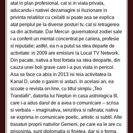
atat in plan profesional, cat si in viata privata,
aducandu-i nativei dezamagire si iluzionare in
privinta relatiilor cu ceilalti si poate asa se explica
atat periplul pe la diverse posturi tv, cat si retragerea
sa din activitate. Dar Mercur- guvernatorul zodiei sale
i-a conferit un mental concentrat pe cariera, profesie
si reputatie; astfel, ea n-a putut sa stea departe de
activitate: in 2009 are emisiuni la Local TV Network.
Din pacate, nativa a fost fortata sa stea deoparte, din
cauza unei boli grave care i-a pus viata in pericol.
Asa se face ca abia in 2013 isi reia activitatea la
Kanal D, unde o gasim si astazi. In acelasi an, ea
scoate o revista on-line, cu titlul simplu „Teo
Trandafir”, datorita lui Neptun in casa astrologica III,
care i-a adus darul de a avea o comunicare – scrisa
si verbala – imaginativa, senzitiva si rafinata; nativa
se exprima in comunicare poetic, artistic si subtil. Alte
trasaturi proprii nativilor Gemeni, pe care ea le are cu
prisosinta, sunt diplomatia si finetea, dar si o forma