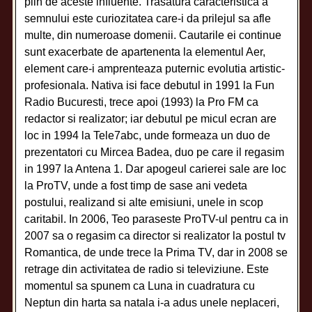
plin de aceste influente. Trasatura caracteristica a
semnului este curiozitatea care-i da prilejul sa afle
multe, din numeroase domenii. Cautarile ei continue
sunt exacerbate de apartenenta la elementul Aer,
element care-i amprenteaza puternic evolutia artistic-
profesionala. Nativa isi face debutul in 1991 la Fun
Radio Bucuresti, trece apoi (1993) la Pro FM ca
redactor si realizator; iar debutul pe micul ecran are
loc in 1994 la Tele7abc, unde formeaza un duo de
prezentatori cu Mircea Badea, duo pe care il regasim
in 1997 la Antena 1. Dar apogeul carierei sale are loc
la ProTV, unde a fost timp de sase ani vedeta
postului, realizand si alte emisiuni, unele in scop
caritabil. In 2006, Teo paraseste ProTV-ul pentru ca in
2007 sa o regasim ca director si realizator la postul tv
Romantica, de unde trece la Prima TV, dar in 2008 se
retrage din activitatea de radio si televiziune. Este
momentul sa spunem ca Luna in cuadratura cu
Neptun din harta sa natala i-a adus unele neplaceri,