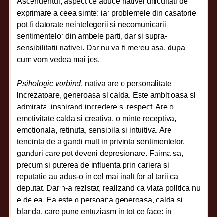
Ascendentul, aspect ce aduce nativei dificultati de
exprimare a ceea simte; iar problemele din casatorie
pot fi datorate neintelegerii si necomunicarii
sentimentelor din ambele parti, dar si supra-
sensibilitatii nativei. Dar nu va fi mereu asa, dupa
cum vom vedea mai jos.
Psihologic vorbind
, nativa are o personalitate
increzatoare, generoasa si calda. Este ambitioasa si
admirata, inspirand incredere si respect. Are o
emotivitate calda si creativa, o minte receptiva,
emotionala, retinuta, sensibila si intuitiva. Are
tendinta de a gandi mult in privinta sentimentelor,
ganduri care pot deveni depresionare. Faima sa,
precum si puterea de influenta prin cariera si
reputatie au adus-o in cel mai inalt for al tarii ca
deputat. Dar n-a rezistat, realizand ca viata politica nu
e de ea. Ea este o persoana generoasa, calda si
blanda, care pune entuziasm in tot ce face: in