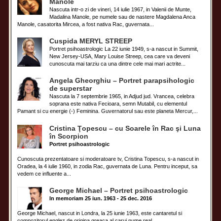
Manole
Nascuta intr-o zi de vineri, 14 iulie 1967, in Valenii de Munte,
Madalina Manole, pe numele sau de nastere Magdalena Anca
Manole, casatorita Mircea, a fost nativa Rac, guvernata...
Cuspida MERYL STREEP
Portret psihoastrologic La 22 iunie 1949, s-a nascut in Summit,
New Jersey-USA, Mary Louise Streep, cea care va deveni
cunoscuta mai tarziu ca una dintre cele mai mari actrite...
Angela Gheorghiu – Portret parapsihologic
de superstar
Nascuta la 7 septembrie 1965, in Adjud jud. Vrancea, celebra
soprana este nativa Fecioara, semn Mutabil, cu elementul
Pamant si cu energie (-) Feminina. Guvernatorul sau este planeta Mercur,...
Cristina Ţopescu – cu Soarele în Rac şi Luna
în Scorpion
Portret psihoastrologic
Cunoscuta prezentatoare si moderatoare tv, Cristina Topescu, s-a nascut in
Oradea, la 4 iulie 1960, in zodia Rac, guvernata de Luna. Pentru inceput, sa
vedem ce influente a...
George Michael – Portret psihoastrologic
In memoriam 25 iun. 1963 - 25 dec. 2016
George Michael, nascut in Londra, la 25 iunie 1963, este cantaretul si
compozitorul englez de origina greaca al carui nume real...