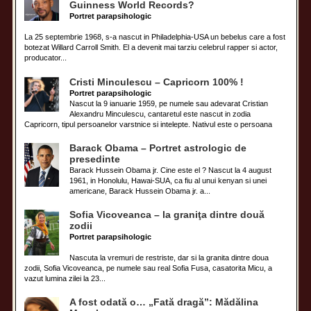
Guinness World Records?
Portret parapsihologic
La 25 septembrie 1968, s-a nascut in Philadelphia-USA un bebelus care a fost
botezat Willard Carroll Smith. El a devenit mai tarziu celebrul rapper si actor,
producator...
Cristi Minculescu – Capricorn 100% !
Portret parapsihologic
Nascut la 9 ianuarie 1959, pe numele sau adevarat Cristian
Alexandru Minculescu, cantaretul este nascut in zodia
Capricorn, tipul persoanelor varstnice si intelepte. Nativul este o persoana
Barack Obama – Portret astrologic de
presedinte
Barack Hussein Obama jr. Cine este el ? Nascut la 4 august
1961, in Honolulu, Hawai-SUA, ca fiu al unui kenyan si unei
americane, Barack Hussein Obama jr. a...
Sofia Vicoveanca – la graniţa dintre două
zodii
Portret parapsihologic
Nascuta la vremuri de restriste, dar si la granita dintre doua
zodii, Sofia Vicoveanca, pe numele sau real Sofia Fusa, casatorita Micu, a
vazut lumina zilei la 23...
A fost odată o… „Fată dragă”: Mădălina