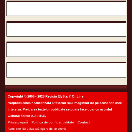
Copyright © 2005 - 2025 Revista ElyStar® OnLine
*Reproducerea neautorizata a textelor sau imaginilor de pe acest site este
interzisa. Preluarea textelor publicate se poate face doar cu acordul
General Editor
A.A.P.E.S.
Prima pagină
Politica de confidenţialitate
Contact
Acest site NU utilizează fișiere de tip cookie.