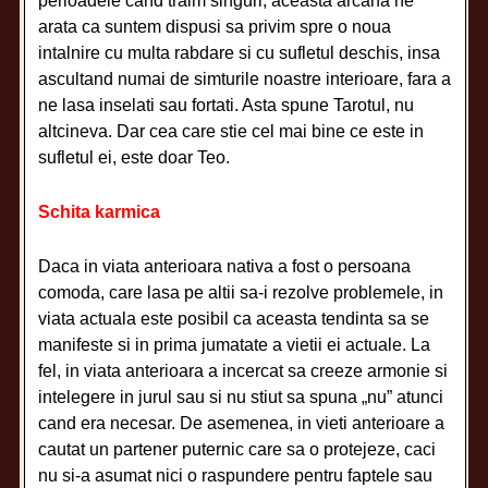
perioadele cand traim singuri, aceasta arcana ne
arata ca suntem dispusi sa privim spre o noua
intalnire cu multa rabdare si cu sufletul deschis, insa
ascultand numai de simturile noastre interioare, fara a
ne lasa inselati sau fortati. Asta spune Tarotul, nu
altcineva. Dar cea care stie cel mai bine ce este in
sufletul ei, este doar Teo.
Schita karmica
Daca in viata anterioara nativa a fost o persoana
comoda, care lasa pe altii sa-i rezolve problemele, in
viata actuala este posibil ca aceasta tendinta sa se
manifeste si in prima jumatate a vietii ei actuale. La
fel, in viata anterioara a incercat sa creeze armonie si
intelegere in jurul sau si nu stiut sa spuna „nu” atunci
cand era necesar. De asemenea, in vieti anterioare a
cautat un partener puternic care sa o protejeze, caci
nu si-a asumat nici o raspundere pentru faptele sau