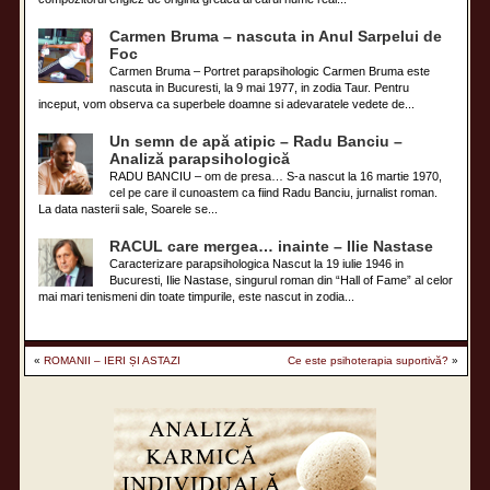
Carmen Bruma – nascuta in Anul Sarpelui de
Foc
Carmen Bruma – Portret parapsihologic Carmen Bruma este
nascuta in Bucuresti, la 9 mai 1977, in zodia Taur. Pentru
inceput, vom observa ca superbele doamne si adevaratele vedete de...
Un semn de apă atipic – Radu Banciu –
Analiză parapsihologică
RADU BANCIU – om de presa… S-a nascut la 16 martie 1970,
cel pe care il cunoastem ca fiind Radu Banciu, jurnalist roman.
La data nasterii sale, Soarele se...
RACUL care mergea… inainte – Ilie Nastase
Caracterizare parapsihologica Nascut la 19 iulie 1946 in
Bucuresti, Ilie Nastase, singurul roman din “Hall of Fame” al celor
mai mari tenismeni din toate timpurile, este nascut in zodia...
«
ROMÂNII – IERI ȘI ASTAZI
Ce este psihoterapia suportivă?
»