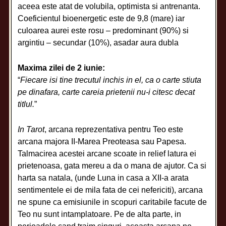
aceea este atat de volubila, optimista si antrenanta.
Coeficientul bioenergetic este de 9,8 (mare) iar
culoarea aurei este rosu – predominant (90%) si
argintiu – secundar (10%), asadar aura dubla
Maxima zilei de 2 iunie:
“
Fiecare isi tine trecutul inchis in el, ca o carte stiuta
pe dinafara, carte careia prietenii nu-i citesc decat
titlul.
”
In Tarot
, arcana reprezentativa pentru Teo este
arcana majora II-Marea Preoteasa sau Papesa.
Talmacirea acestei arcane scoate in relief latura ei
prietenoasa, gata mereu a da o mana de ajutor. Ca si
harta sa natala, (unde Luna in casa a XII-a arata
sentimentele ei de mila fata de cei nefericiti), arcana
ne spune ca emisiunile in scopuri caritabile facute de
Teo nu sunt intamplatoare. Pe de alta parte, in