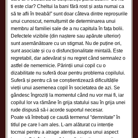
ti este clar? Cheltui la bani fără rost și asta numai ca
să te afli în treabă!” sunt doar câteva dintre reproșurile
unui cunoscut, nemulțumit de determinarea unui
membru al familiei sale de a nu capitula în fața bolii.
Defectele vizibile (din naștere sau apărute ulterior)
sunt asemănătoare cu un stigmat. Nu de puține ori,
sunt asociate și cu o disfuncționalitate mintală. Este
regretabil, dar adevărat și nu regret când semnalez o
astfel de nemernicie. Părinții unui copil cu o
dizabilitate nu suferă doar pentru problema copilului.
Suferă și pentru că se conștientizează dificultățile
vieții unui asemenea copil în societatea de azi. Se
gândesc îngroziți la momentul când nu vor mai fi, iar
copilul lor va rămâne în grija statului sau în grija unei
rude dispusă să-i acorde suportul necesar.
Poate vă întrebați ce caută termenul “demnitate” în
titlul pe care l-am ales. L-am alăturat cu intenție
tocmai pentru a atrage atenția asupra unui aspect