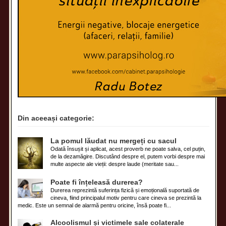
Din aceeași categorie:
La pomul lăudat nu mergeți cu sacul
Odată însușit și aplicat, acest proverb ne poate salva, cel puțin,
de la dezamăgire. Discutând despre el, putem vorbi despre mai
multe aspecte ale vieții: despre laude (meritate sau...
Poate fi înțeleasă durerea?
Durerea reprezintă suferința fizică și emoțională suportată de
cineva, fiind principalul motiv pentru care cineva se prezintă la
medic. Este un semnal de alarmă pentru oricine, însă poate fi...
Alcoolismul și victimele sale colaterale