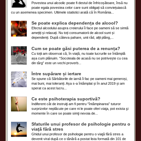
Povestea unui alcoolic poate fi destul de înfricoșătoare, însă nu
poate egala povestea celor care sunt obligați să conviețuiască
cu un asemenea specimen. Ultimele statistici arată că în România...
Se poate explica dependența de alcool?
Efectul alcoolului asupra creierului îi face pe oameni să se simtă
amețiți și relaxați. Nu toți consumatorii de alcool sunt și
dependenți. După câteva pahare, unii râd, alții plâng,...
Cum se poate găsi puterea de a renunța?
Cu toții am observat că, în viață, nu toate lucrurile se întâmplă
așa cum plănuim. “Socoteala de acasă nu se potrivește cu cea
din târg” este un vechi proverb...
Între supărare și iertare
Se spune că Sărbătorile de iarnă îi fac pe oameni mai generoși,
mai buni, mai toleranți. Așa s-a întâmplat și în anul 2019 și am
sperat ca acest lucru...
Ce este psihoterapia suportivă?
Indiferent cât de instruiţi am fi pentru “întâmpinarea” tuturor
surprizelor neplăcute pe care ni le poate oferi viaţa, pot exista şi
momente în care se poate simţi nevoia de...
Sfaturile unui profesor de psihologie pentru o
viaţă fără stres
Ghidul unui profesor de psihologie pentru o viaţă fără stres a
devenit viral după ce o tânără a postat lista formată din 101 de