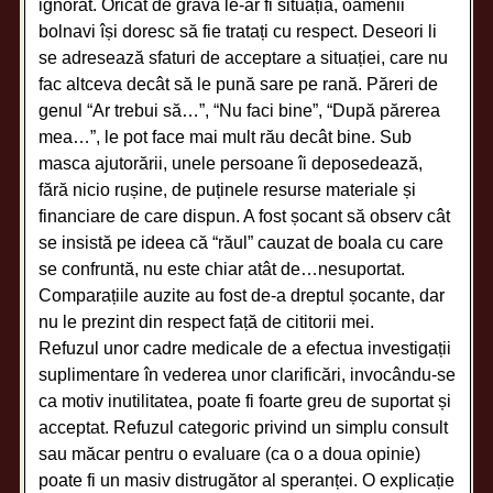
ignorat. Oricât de gravă le-ar fi situația, oamenii
bolnavi își doresc să fie tratați cu respect. Deseori li
se adresează sfaturi de acceptare a situației, care nu
fac altceva decât să le pună sare pe rană. Păreri de
genul “Ar trebui să…”, “Nu faci bine”, “După părerea
mea…”, le pot face mai mult rău decât bine. Sub
masca ajutorării, unele persoane îi deposedează,
fără nicio rușine, de puținele resurse materiale și
financiare de care dispun. A fost șocant să observ cât
se insistă pe ideea că “răul” cauzat de boala cu care
se confruntă, nu este chiar atât de…nesuportat.
Comparațiile auzite au fost de-a dreptul șocante, dar
nu le prezint din respect față de cititorii mei.
Refuzul unor cadre medicale de a efectua investigații
suplimentare în vederea unor clarificări, invocându-se
ca motiv inutilitatea, poate fi foarte greu de suportat și
acceptat. Refuzul categoric privind un simplu consult
sau măcar pentru o evaluare (ca o a doua opinie)
poate fi un masiv distrugător al speranței. O explicație