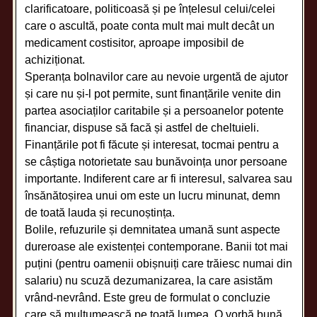
clarificatoare, politicoasă și pe înțelesul celui/celei
care o ascultă, poate conta mult mai mult decât un
medicament costisitor, aproape imposibil de
achiziționat.
Speranța bolnavilor care au nevoie urgentă de ajutor
și care nu și-l pot permite, sunt finanțările venite din
partea asociaților caritabile și a persoanelor potente
financiar, dispuse să facă și astfel de cheltuieli.
Finanțările pot fi făcute și interesat, tocmai pentru a
se câștiga notorietate sau bunăvoința unor persoane
importante. Indiferent care ar fi interesul, salvarea sau
însănătoșirea unui om este un lucru minunat, demn
de toată lauda și recunoștința.
Bolile, refuzurile și demnitatea umană sunt aspecte
dureroase ale existenței contemporane. Banii tot mai
puțini (pentru oamenii obișnuiți care trăiesc numai din
salariu) nu scuză dezumanizarea, la care asistăm
vrând-nevrând. Este greu de formulat o concluzie
care să mulțumească pe toată lumea. O vorbă bună,