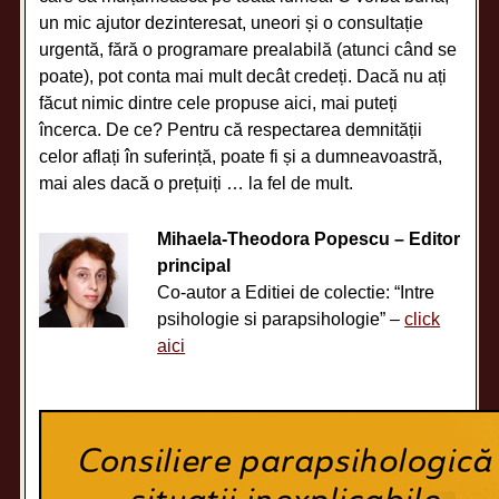
un mic ajutor dezinteresat, uneori și o consultație
urgentă, fără o programare prealabilă (atunci când se
poate), pot conta mai mult decât credeți. Dacă nu ați
făcut nimic dintre cele propuse aici, mai puteți
încerca. De ce? Pentru că respectarea demnității
celor aflați în suferință, poate fi și a dumneavoastră,
mai ales dacă o prețuiți … la fel de mult.
Mihaela-Theodora Popescu – Editor
principal
Co-autor a Editiei de colectie: “Intre
psihologie si parapsihologie” –
click
aici