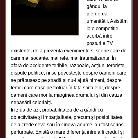
gândul la
pierderea
umanității. Asistăm
la o competiție
acerbă între
posturile TV
existente, de a prezenta evenimente și scene care de
care mai șocante, mai rele, mai traumatizante. În
afară de accidente teribile, războaie, acțiuni teroriste,
dispute politice, ni se povestește despre oameni care
se prăbușesc pe stradă și nu-i ajută nimeni, despre
femei care nasc pe trotuar în fața spitalelor, despre
oameni care mor la marginea drumului și din cauza
nepăsării celorlalți.
În ziua de azi, probabilitatea de a gândi cu
obiectivitate și imparțialitate, precum și posibilitatea
de a crede ceva sau în cineva anume, au fost serios
perturbate. Există o mare diferența între a fi credul și