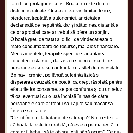
rapid, un protagonist al ei. Boala nu este doar o
disfuncționalitate. Odată cu ea, vin limitări fizice,
pierderea treptată a autonomiei, anxietatea
declanșată de neputință, dar și atitudinea distantă a
celor apropiați care ar trebui să ofere un sprijin.
O boală greu de tratat și dificil de vindecat este o
mare consumatoare de resurse, mai ales financiare.
Medicamentele, terapiile specifice, adaptarea
locuinței costă mult, dar asta o știu mult mai bine
persoanele care se confruntă cu astfel de necesități.
Bolnavii cronici, pe lângă suferința fizică și
disperarea cauzată de boală, ca drept răsplată pentru
eforturile lor constante, se pot confrunta și cu un refuz
tăios, eventual cu o ușă închisă în nas de către
persoanele care ar trebui să-i ajute sau măcar să
încerce să-i ajute.
“Ce tot încerci la tratamente și terapii? Nu-ți este clar
că boala ta este incurabilă, că este o permanență cu
care ar fi trebuit să te obișnuiești până acum? Ce nu-