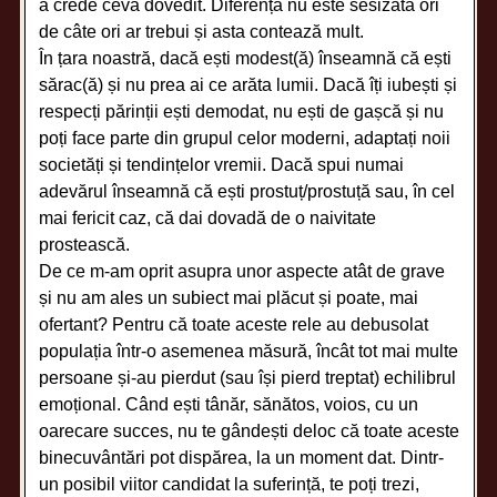
a crede ceva dovedit. Diferența nu este sesizată ori
de câte ori ar trebui și asta contează mult.
În țara noastră, dacă ești modest(ă) înseamnă că ești
sărac(ă) și nu prea ai ce arăta lumii. Dacă îți iubești și
respecți părinții ești demodat, nu ești de gașcă și nu
poți face parte din grupul celor moderni, adaptați noii
societăți și tendințelor vremii. Dacă spui numai
adevărul înseamnă că ești prostuț/prostuță sau, în cel
mai fericit caz, că dai dovadă de o naivitate
prostească.
De ce m-am oprit asupra unor aspecte atât de grave
și nu am ales un subiect mai plăcut și poate, mai
ofertant? Pentru că toate aceste rele au debusolat
populația într-o asemenea măsură, încât tot mai multe
persoane și-au pierdut (sau își pierd treptat) echilibrul
emoțional. Când ești tânăr, sănătos, voios, cu un
oarecare succes, nu te gândești deloc că toate aceste
binecuvântări pot dispărea, la un moment dat. Dintr-
un posibil viitor candidat la suferință, te poți trezi,