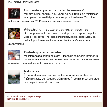
idei, potrivit Daily Mail, citat...
Cum este o personalitate depresivă?
Mai ales atunci cand nu s-au vazut de mult timp si se reintalnesc
intamplator, oamenii isi pot pune reciproc intrebarea “Esti bine,
esti sanatos/sanatoasa?”. Pentru unii, aceasta intrebare este...
Adevărul din spatele depresiei ascunse
Despre persoanele care suferă de depresie se spune că pot fi
uşor de observat. Tristeţea persistentă, apatia, adaptabilitatea
redusă, pot fi semnale importante, însă nu suficiente pentru o
diagnosticare...
Psihologia internetului
Ma intereseaza pentru ca exist… Ideea de psihologia internetului
prinde tot mai mult in ziua de azi contur, incercand sa evidentieze
o trasatura umana dominanta, si anume aceea de...
Răbdarea
În societatea contemporană suntem obișnuiți ca totul să se
întâmple rapid. Cu răbdarea stăm din ce în ce mai prost și e greu
de imaginat că răbdarea își va...
«
Cum vă poate complica viața
Tot ce este gratuit costă
»
nevoia de validare?