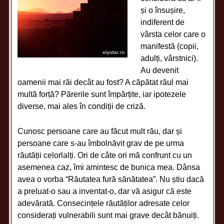
și o însușire,
indiferent de
vârsta celor care o
manifestă (copii,
adulți, vârstnici).
Au devenit
oamenii mai răi decât au fost? A căpătat răul mai
multă forță? Părerile sunt împărțite, iar ipotezele
diverse, mai ales în condiții de criză.
Cunosc persoane care au făcut mult rău, dar și
persoane care s-au îmbolnăvit grav de pe urma
răutății celorlalți. Ori de câte ori mă confrunt cu un
asemenea caz, îmi amintesc de bunica mea. Dânsa
avea o vorba “Răutatea fură sănătatea”. Nu știu dacă
a preluat-o sau a inventat-o, dar vă asigur că este
adevărată. Consecințele răutăților adresate celor
considerați vulnerabili sunt mai grave decât bănuiți.