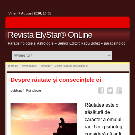
Vineri 7 August 2026, 10:05
Revista ElyStar® OnLine
Parapsihologie și Astrologie – Senior Editor: Radu Botez – parapsiholog
Te afli aici :
Prima pagină
»
Psihologie
»
Despre răutate și consecințele ei
Despre răutate și consecințele ei
publicat în
Psihologie
Răutatea este o
trăsătură de
caracter a omului
rău. Unii psihologi
consideră că ar fi