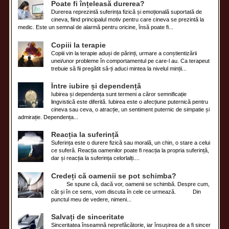
Poate fi înțeleasă durerea?
Durerea reprezintă suferința fizică și emoțională suportată de
cineva, fiind principalul motiv pentru care cineva se prezintă la
medic. Este un semnal de alarmă pentru oricine, însă poate fi...
Copiii la terapie
Copiii vin la terapie aduși de părinți, urmare a conștientizării
unei/unor probleme în comportamentul pe care-l au. Ca terapeut
trebuie să fii pregătit să-ți aduci mintea la nivelul minții...
Între iubire și dependență
Iubirea și dependența sunt termeni a căror semnificație
lingvistică este diferită. Iubirea este o afecțiune puternică pentru
cineva sau ceva, o atracție, un sentiment puternic de simpatie și
admirație. Dependența...
Reacția la suferință
Suferința este o durere fizică sau morală, un chin, o stare a celui
ce suferă. Reacția oamenilor poate fi reacția la propria suferință,
dar și reacția la suferința celorlalți....
Credeți că oamenii se pot schimba?
Se spune că, dacă vor, oamenii se schimbă. Despre cum,
cât și în ce sens, vom discuta în cele ce urmează. Din
punctul meu de vedere, nimeni...
Salvați de sinceritate
Sinceritatea înseamnă neprefăcătorie, iar însușirea de a fi sincer