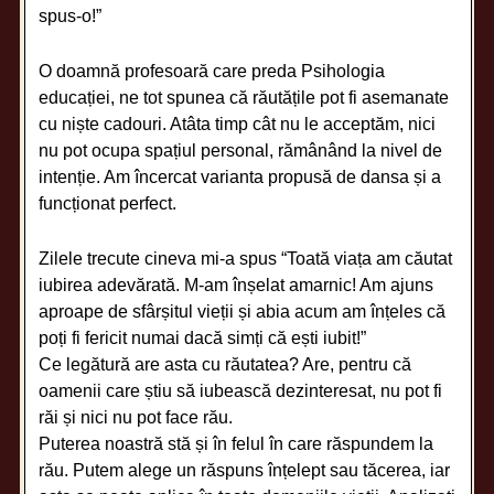
spus-o!”
O doamnă profesoară care preda Psihologia
educației, ne tot spunea că răutățile pot fi asemanate
cu niște cadouri. Atâta timp cât nu le acceptăm, nici
nu pot ocupa spațiul personal, rămânând la nivel de
intenție. Am încercat varianta propusă de dansa și a
funcționat perfect.
Zilele trecute cineva mi-a spus “Toată viața am căutat
iubirea adevărată. M-am înșelat amarnic! Am ajuns
aproape de sfârșitul vieții și abia acum am înțeles că
poți fi fericit numai dacă simți că ești iubit!”
Ce legătură are asta cu răutatea? Are, pentru că
oamenii care știu să iubească dezinteresat, nu pot fi
răi și nici nu pot face rău.
Puterea noastră stă și în felul în care răspundem la
rău. Putem alege un răspuns înțelept sau tăcerea, iar