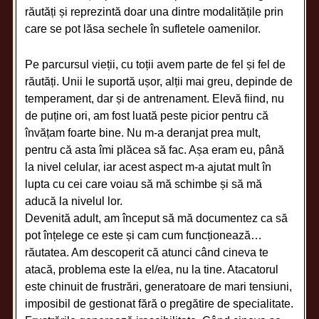
răutăți și reprezintă doar una dintre modalitățile prin
care se pot lăsa sechele în sufletele oamenilor.
Pe parcursul vieții, cu toții avem parte de fel și fel de
răutăți. Unii le suportă ușor, alții mai greu, depinde de
temperament, dar și de antrenament. Elevă fiind, nu
de puține ori, am fost luată peste picior pentru că
învățam foarte bine. Nu m-a deranjat prea mult,
pentru că asta îmi plăcea să fac. Așa eram eu, până
la nivel celular, iar acest aspect m-a ajutat mult în
lupta cu cei care voiau să mă schimbe și să mă
aducă la nivelul lor.
Devenită adult, am început să mă documentez ca să
pot înțelege ce este și cam cum funcționează…
răutatea. Am descoperit că atunci când cineva te
atacă, problema este la el/ea, nu la tine. Atacatorul
este chinuit de frustrări, generatoare de mari tensiuni,
imposibil de gestionat fără o pregătire de specialitate.