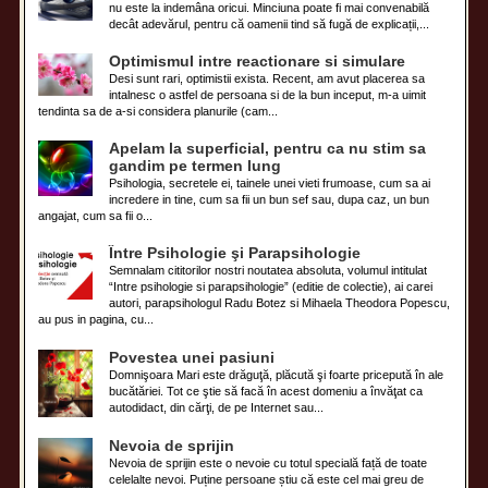
nu este la indemâna oricui. Minciuna poate fi mai convenabilă
decât adevărul, pentru că oamenii tind să fugă de explicații,...
Optimismul intre reactionare si simulare
Desi sunt rari, optimistii exista. Recent, am avut placerea sa
intalnesc o astfel de persoana si de la bun inceput, m-a uimit
tendinta sa de a-si considera planurile (cam...
Apelam la superficial, pentru ca nu stim sa
gandim pe termen lung
Psihologia, secretele ei, tainele unei vieti frumoase, cum sa ai
incredere in tine, cum sa fii un bun sef sau, dupa caz, un bun
angajat, cum sa fii o...
Între Psihologie şi Parapsihologie
Semnalam cititorilor nostri noutatea absoluta, volumul intitulat
“Intre psihologie si parapsihologie” (editie de colectie), ai carei
autori, parapsihologul Radu Botez si Mihaela Theodora Popescu,
au pus in pagina, cu...
Povestea unei pasiuni
Domnişoara Mari este drăguţă, plăcută şi foarte pricepută în ale
bucătăriei. Tot ce ştie să facă în acest domeniu a învăţat ca
autodidact, din cărţi, de pe Internet sau...
Nevoia de sprijin
Nevoia de sprijin este o nevoie cu totul specială față de toate
celelalte nevoi. Puține persoane știu că este cel mai greu de