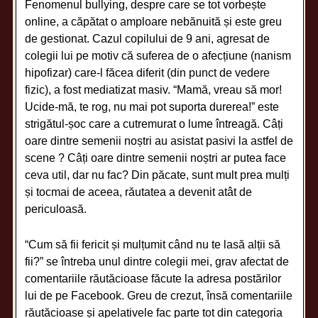
Fenomenul bullying, despre care se tot vorbește
online, a căpătat o amploare nebănuită și este greu
de gestionat. Cazul copilului de 9 ani, agresat de
colegii lui pe motiv că suferea de o afecțiune (nanism
hipofizar) care-l făcea diferit (din punct de vedere
fizic), a fost mediatizat masiv. “Mamă, vreau să mor!
Ucide-mă, te rog, nu mai pot suporta durerea!” este
strigătul-șoc care a cutremurat o lume întreagă. Câți
oare dintre semenii noștri au asistat pasivi la astfel de
scene ? Câți oare dintre semenii noștri ar putea face
ceva util, dar nu fac? Din păcate, sunt mult prea mulți
și tocmai de aceea, răutatea a devenit atât de
periculoasă.
“Cum să fii fericit și mulțumit când nu te lasă alții să
fii?” se întreba unul dintre colegii mei, grav afectat de
comentariile răutăcioase făcute la adresa postărilor
lui de pe Facebook. Greu de crezut, însă comentariile
răutăcioase și apelativele fac parte tot din categoria