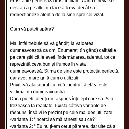
Frustrările generează irascibilitate. Când cineva se
descarcă pe alții, nu face altceva decât să
redirecționeze atenția de la sine spre cel vizat.
Cum vă puteți apăra?
Mai întâi trebuie să vă gândiți la valoarea
dumneavoastră ca om. Enumerați (în gând) calitățile
pe care știți că le aveți, îndemânarea, talentul, tot ce
reprezintă ceva bun și frumos în viața
dumneavoastră. Stima de sine este protecția perfectă,
dar aveți mare grijă cum o utilizați!
Priviți-vă atacatorul cu milă, pentru că el/ea este
victima, nu dumneavoastră.
Dacă puteți, oferiți un răspuns înțelept care să-l/s-o
trezească la realitate. Există câteva variante de
răspuns, însă vi le prezint pe cele mai des utilizate:
-varianta 1: “Încerci să mă rănești sau ce?”
-varianta 2: “ Eu nu ți-am cerut părerea, dar uite că ai