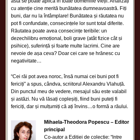
asta se poate aplica în toate domeniile vieții. Analizați
cu atenție cine merită bunătatea dumneavoastră. Fiți
buni, dar nu la întâmplare! Bunătatea și răutatea nu
pot fi confundate, consecințele lor sunt total diferite.
Răutatea poate avea consecințe teribile: un
dezechilibru emoțional, boli grave (atât fizice cât și
psihice), suferință și foarte multe lacrimi. Cine are
nevoie de așa ceva? Doar cei care se hrănesc cu
negativitate…
“Cei răi pot avea noroc, însă numai cei buni pot fi
fericiți” a spus, cândva, scriitorul Alexandru Vlahuță.
Din punctul meu de vedere, mesajul său este valabil
și astăzi. Nu vă lăsați copleșiți, fiind buni puteți fi
fericiți, dar și mulțumiți că ați învins…o formă a răului.
Mihaela-Theodora Popescu – Editor
principal
Co-autor a Editiei de colectie: “Intre