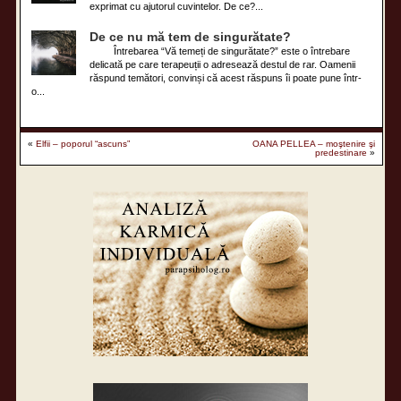
exprimat cu ajutorul cuvintelor. De ce?...
De ce nu mă tem de singurătate?
Întrebarea “Vă temeți de singurătate?” este o întrebare
delicată pe care terapeuții o adresează destul de rar. Oamenii
răspund temători, convinși că acest răspuns îi poate pune într-
o...
«
Elfii – poporul “ascuns”
OANA PELLEA – moştenire şi
predestinare
»