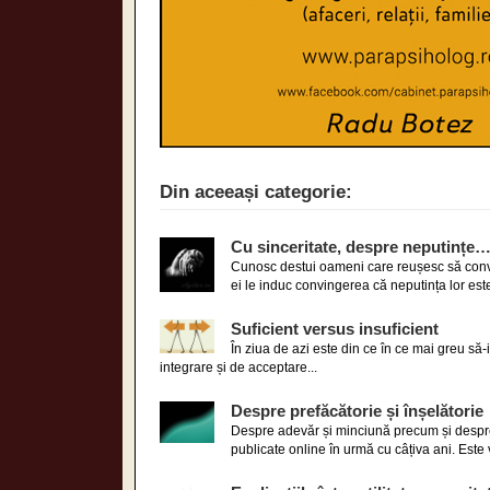
Din aceeași categorie:
Cu sinceritate, despre neputințe
Cunosc destui oameni care reușesc să conving
ei le induc convingerea că neputința lor este 
Suficient versus insuficient
În ziua de azi este din ce în ce mai greu să-i
integrare și de acceptare...
Despre prefăcătorie și înșelătorie
Despre adevăr și minciună precum și despre
publicate online în urmă cu câțiva ani. Este 