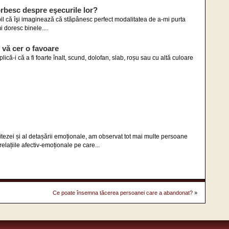
vorbesc despre eşecurile lor?
il că îşi imaginează că stăpânesc perfect modalitatea de a-mi purta
i doresc binele....
 vă cer o favoare
lică-i că a fi foarte înalt, scund, dolofan, slab, roșu sau cu altă culoare
vitezei și al detașării emoționale, am observat tot mai multe persoane
elațiile afectiv-emoționale pe care...
Ce poate însemna tăcerea persoanei care a abandonat?
»