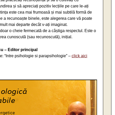
direa și să apreciați pozitiv lecțiile pe care le-ați
tința este cea mai frumoasă și mai subtilă formă de
e a recunoaște binele, este alegerea care vă poate
, mult mai departe decât v-ați imaginat.
 doar o cheie fermecată de a câștiga respectul. Este o
area cunoscută (sau recunoscută), inițial.
 – Editor principal
ie: “Intre psihologie si parapsihologie” –
click aici