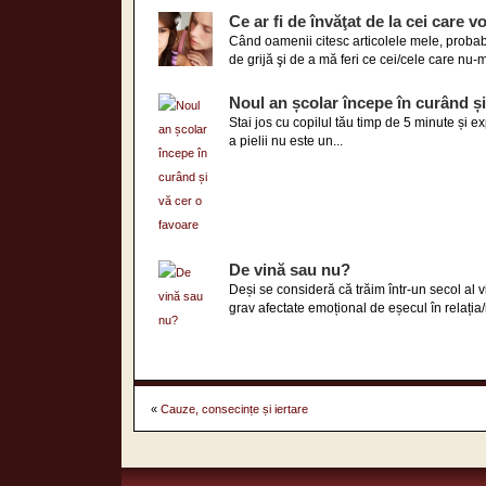
Ce ar fi de învăţat de la cei care 
Când oamenii citesc articolele mele, probab
de grijă şi de a mă feri ce cei/cele care nu-m
Noul an școlar începe în curând și
Stai jos cu copilul tău timp de 5 minute și exp
a pielii nu este un...
De vină sau nu?
Deși se consideră că trăim într-un secol al 
grav afectate emoțional de eșecul în relația/r
«
Cauze, consecințe și iertare