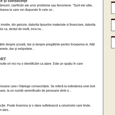
ate și consecințe
ămuriri, clarificări ale unor probleme sau fenomene. ”Sunt ele utile,
barea la care voi răspunde în cele ce...
nvidie, din gelozie, datorita lipsurilor materiale si financiare, datorita
ului ca, destul de multi, inca nu...
ile despre școală, dar și despre pregătirile pentru începerea ei. Atât
mele, dar și nelipsitele...
ORT
lte ori nici nu o identificăm ca atare. Este un spațiu în care
ersoane care-i înțelege consecințele. Se referă la extinderea unei boli
nare, la un număr semnificativ de persoane dintr-o...
ție. Poate însemna și o stare sufletească a celui/celei care tinde,
 ales...