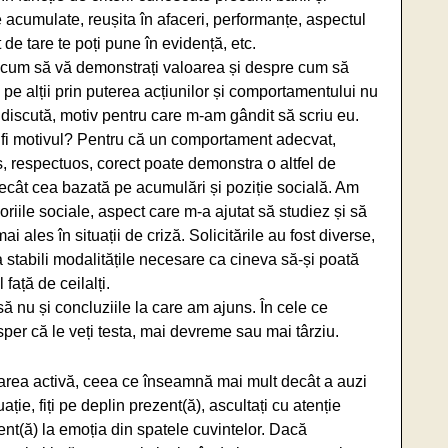
 acumulate, reușita în afaceri, performanțe, aspectul
ât de tare te poți pune în evidență, etc.
cum să vă demonstrați valoarea și despre cum să
i pe alții prin puterea acțiunilor și comportamentului nu
 discută, motiv pentru care m-am gândit să scriu eu.
 fi motivul? Pentru că un comportament adecvat,
s, respectuos, corect poate demonstra o altfel de
decât cea bazată pe acumulări și poziție socială. Am
oriile sociale, aspect care m-a ajutat să studiez și să
les în situații de criză. Solicitările au fost diverse,
a stabili modalitățile necesare ca cineva să-și poată
ață de ceilalți.
să nu și concluziile la care am ajuns. În cele ce
per că le veți testa, mai devreme sau mai târziu.
ltarea activă, ceea ce înseamnă mai mult decât a auzi
uație, fiți pe deplin prezent(ă), ascultați cu atenție
tent(ă) la emoția din spatele cuvintelor. Dacă