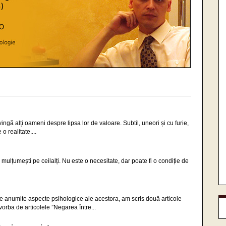
…
ă alți oameni despre lipsa lor de valoare. Subtil, uneori și cu furie,
o realitate....
 mulțumești pe ceilalți. Nu este o necesitate, dar poate fi o condiție de
 anumite aspecte psihologice ale acestora, am scris două articole
vorba de articolele ”Negarea între...