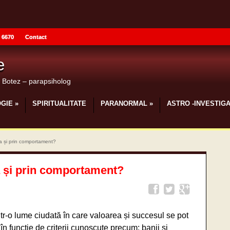
 6670
Contact
e
u Botez – parapsiholog
GIE
»
SPIRITUALITATE
PARANORMAL
»
ASTRO -INVESTIGA
a și prin comportament?
a și prin comportament?
tr-o lume ciudată în care valoarea și succesul se pot
n funcție de criterii cunoscute precum: banii și