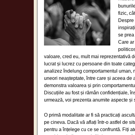
bunurile
fizic, c
Despre 
inspiraț
se prea
Care ar
politico
valoare, cred eu, mult mai reprezentativă 
lucrat și lucrez cu persoane din toate categ
analizez îndelung comportamentul uman, mai a
uneori neașteptate, între care și aceea de 
demonstra valoarea și prin comportamentul f
Discuțiile au fost și rămân confidențiale, în
urmează, voi prezenta anumite aspecte și s
O primă modalitate ar fi să practicați ascu
pe cineva. Dacă vă aflați într-o astfel de sit
pentru a înțelege cu ce se confruntă. Fiți a