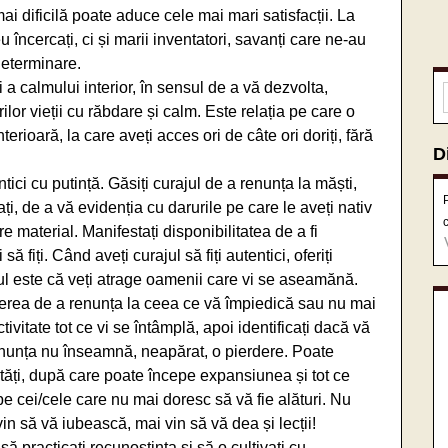
 dificilă poate aduce cele mai mari satisfacții. La
încercați, ci și marii inventatori, savanți care ne-au
determinare.
i a calmului interior, în sensul de a vă dezvolta,
lor vieții cu răbdare și calm. Este relația pe care o
ioară, la care aveți acces ori de câte ori doriți, fără
D
ntici cu putință. Găsiți curajul de a renunța la măști,
ați, de a vă evidenția cu darurile pe care le aveți nativ
e material. Manifestați disponibilitatea de a fi
 fiți. Când aveți curajul să fiți autentici, oferiți
ajul este că veți atrage oamenii care vi se aseamănă.
terea de a renunța la ceea ce vă împiedică sau nu mai
ivitate tot ce vi se întâmplă, apoi identificați dacă vă
renunța nu înseamnă, neapărat, o pierdere. Poate
tăți, după care poate începe expansiunea și tot ce
 pe cei/cele care nu mai doresc să vă fie alături. Nu
vin să vă iubească, mai vin să vă dea și lecții!
să practicați recunoștința și să o cultivați cu