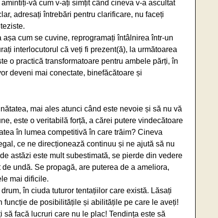
amintiți-vă cum v-ați simțit când cineva v-a ascultat
r, adresați întrebări pentru clarificare, nu faceți
teziste.
a așa cum se cuvine, reprogramați întâlnirea într-un
ați interlocutorul că veți fi prezent(ă), la următoarea
ste o practică transformatoare pentru ambele părți, în
or deveni mai conectate, binefăcătoare și
unătatea, mai ales atunci când este nevoie și să nu vă
ne, este o veritabilă forță, a cărei putere vindecătoare
tatea în lumea competitivă în care trăim? Cineva
egal, ce ne direcționează continuu și ne ajută să nu
de astăzi este mult subestimată, se pierde din vedere
t de undă. Se propagă, are puterea de a ameliora,
le mai dificile.
 drum, în ciuda tuturor tentațiilor care există. Lăsați
n funcție de posibilitățile și abilitățile pe care le aveți!
i să facă lucruri care nu le plac! Tendința este să