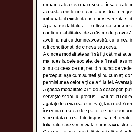
urmăm calea cea mai ușoară, însă o cale mai
această concluzie nu au ajuns doar cei greu 
îmbunătățit existența prin perseverență și 
A patra modalitate ar fi cultivarea răbdării s
continuu, abilitatea de a răspunde provocări
aveți numai cu dumneavoastră, cu lumea inter
a fi condiționați de cineva sau ceva.
A cincea modalitate ar fi să fiți cât mai aute
mai ales la cele sociale, de a fi reali, asum
și nu cu ceea ce dețineți din punct de veder
percepuți așa cum sunteți și nu cum ați dori să
permisiunea celorlalți de a fi la fel. Avant
A șasea modalitate ar fi de a descoperi pu
servește scopului propus. Evaluați cu obiect
agățați de ceva (sau cineva), fără rost. A 
însemna crearea de spațiu, de noi oportuni
vine odată cu ea. Fiți dispuși să-i eliberați
toți/toate care vin în viața dumneavoastră, 
Cea de-a șaptea modalitate (și ultima) ar fi 