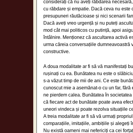
considerați că nu aveți răbdarea necesară, 
cu răbdare și empatie. Dacă ceva nu este cla
presupuneri răutăcioase și nici scenarii fan
Dacă aveți vreo urgență și nu puteți ascult
mod cât mai politicos cu putință, apoi asigur
întâlnire. Menționez că ascultarea activă e
urma căreia conversațiile dumneavoastră v
constructive.
A doua modalitate ar fi să vă manifestați b
rușinați cu ea. Bunătatea nu este o slăbiciu
s-a văzut timp de mii de ani. Ce este bună
cunoscut mie a asemănat-o cu un far, fără 
ne pierdem calea. Bunătatea în societatea 
că fiecare act de bunătate poate avea efec
uneori vindeca și poate rezolva situațiile ce
A treia modalitate ar fi să vă urmați propriul
comparațiile, imitațiile, ambițiile și alegeți î
Nu există oameni mai nefericiți ca cei forțaț