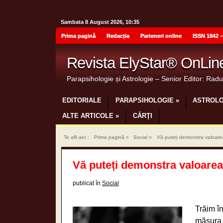
Sambata 8 August 2026, 10:35
Prima pagină
Redacția
Parteneri online
ISSN 1842 –
Revista ElyStar® OnLin
Parapsihologie și Astrologie – Senior Editor: Rad
EDITORIALE
PARAPSIHOLOGIE
»
ASTROLO
ALTE ARTICOLE
»
CĂRŢI
Te afli aici :
Prima pagină
»
Social
»
Vă puteți demonstra valoare
Vă puteți demonstra valoare
publicat în
Social
Trăim în
măsura î