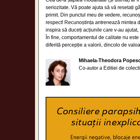
seriozitate. Vă poate ajuta să vă resetați gân
primit. Din punctul meu de vedere, recunoș
respect! Recunoștința antrenează mintea d
inspira să duceți acțiunile care v-au ajutat
În fine, comportamentul de calitate nu este
diferită percepție a valorii, dincolo de valo
Mihaela-Theodora Popescu
Co-autor a Editiei de colect