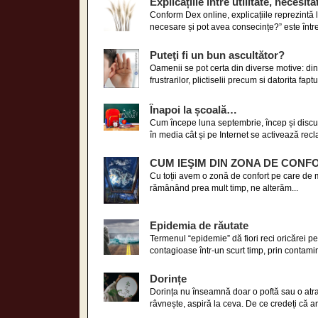
Explicațiile între utilitate, necesit
Conform Dex online, explicațiile reprezintă l
necesare și pot avea consecințe?” este între
Puteţi fi un bun ascultător?
Oamenii se pot certa din diverse motive: din i
frustrarilor, plictiselii precum si datorita fapt
Înapoi la școală…
Cum începe luna septembrie, încep și discuți
în media cât și pe Internet se activează recla
CUM IEŞIM DIN ZONA DE CONF
Cu toții avem o zonă de confort pe care de mu
rămânând prea mult timp, ne alterăm...
Epidemia de răutate
Termenul “epidemie” dă fiori reci oricărei p
contagioase într-un scurt timp, prin contami
Dorințe
Dorința nu înseamnă doar o poftă sau o atrac
râvnește, aspiră la ceva. De ce credeți că am