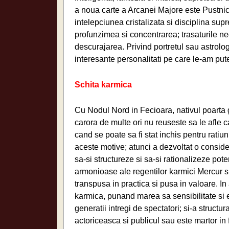
a noua carte a Arcanei Majore este Pustnicu
intelepciunea cristalizata si disciplina supr
profunzimea si concentrarea; trasaturile neg
descurajarea. Privind portretul sau astrolog
interesante personalitati pe care le-am put
Schita karmica
Cu Nodul Nord in Fecioara, nativul poarta 
carora de multe ori nu reuseste sa le afle c
cand se poate sa fi stat inchis pentru ratiuni 
aceste motive; atunci a dezvoltat o consider
sa-si structureze si sa-si rationalizeze pot
armonioase ale regentilor karmici Mercur si 
transpusa in practica si pusa in valoare. In 
karmica, punand marea sa sensibilitate si e
generatii intregi de spectatori; si-a structur
actoriceasca si publicul sau este martor in f