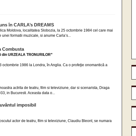
cuns în CARLA’s DREAMS
ica Moldova, localitatea Slobozia, la 25 octombrie 1984 cel care mai
e unei formatii muzicale, si anume Carla’s...
a Combusta
tori din URZEALA TRONURILOR”
23 octombrie 1986 la Londra, în Anglia. Ca o profeţie onomantică a
stra actrita de teatru, film si televiziune, dar si scenarista, Draga
3, in Bucuresti. Aceasta data o...
vântul imposibil
scutul actor de teatru, film si televiziune, Claudiu Bleont, se numara