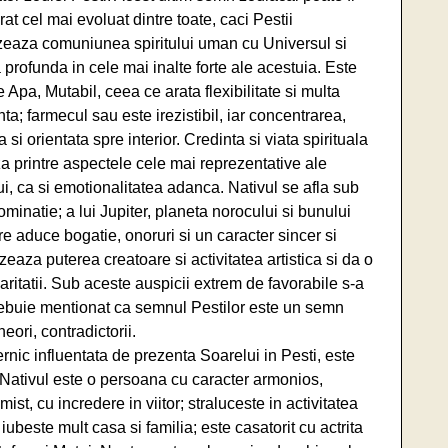
at cel mai evoluat dintre toate, caci Pestii
zeaza comuniunea spiritului uman cu Universul si
 profunda in cele mai inalte forte ale acestuia. Este
Apa, Mutabil, ceea ce arata flexibilitate si multa
ta; farmecul sau este irezistibil, iar concentrarea,
 si orientata spre interior. Credinta si viata spirituala
a printre aspectele cele mai reprezentative ale
i, ca si emotionalitatea adanca. Nativul se afla sub
minatie; a lui Jupiter, planeta norocului si bunului
re aduce bogatie, onoruri si un caracter sincer si
izeaza puterea creatoare si activitatea artistica si da o
caritatii. Sub aceste auspicii extrem de favorabile s-a
rebuie mentionat ca semnul Pestilor este un semn
eori, contradictorii.
rnic influentata de prezenta Soarelui in Pesti, este
. Nativul este o persoana cu caracter armonios,
mist, cu incredere in viitor; straluceste in activitatea
, iubeste mult casa si familia; este casatorit cu actrita