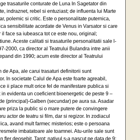
 trasaturile conturate de Luna In Sagetator din
te, indraznet, rebel si entuziast; de influenta lui Marte
, polemic si critic. Este o personalitate puternica,
ca sensibilitate acordate de Venus in Varsator si care
 il face sa iubeasca tot ce este nou, original;
ne. Aceste calitati si trasaturile personalitatii sale l-
97-2000, ca director al Teatrului Bulandra intre anii
pand din 1990; acum este director al Teatrului
de Apa, ale carui trasaturi definitorii sunt
r. In societate Calul de Apa este foarte agreabil,
ce ii place mult orice fel de manifestare publica si
t in evidenta un coeficient bioenergetic de peste 9 –
de (principal)-Galben (secundar) pe aura sa. Asadar
re priza la public si o mare putere de convingere
u actor de teatru si film, dar si regizor. In zodiacul
lica, avand mult farmec misterios; este o persoana
miresmele imbatatoare ale toamnei. Atu-urile sale sunt
 un fler deosebit. Tarot: nativul s-a nascut pe data de 9;