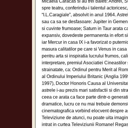
Micaela Caracas si au trei baieti: Andrei, S
spre teatru, conferindu-i talentul actoricesc,
“I.L.Caragiale”, absolvit in anul 1964. Astr
sau ca sa se desfasoare: Jupiter in Gemeni 
si cuvinte frumoase; Saturn in Taur arata ca
expansiv, dovedeste permanenta in efort si
iar Mercur in casa IX i-a favorizat o puterni
masura calitatilor pe care si Venus in casa I
pentru arta si inspiratia lucrului frumos, c
interpretare, premiul Asociatiei Cineastilor s
strainatate, ca: Ordinul pentru Merit al Ro
al Ordinului Imperiului Britanic (Anglia 1995
1997), Doctor Honoris Causa al Universitati
astrele i-au prezis mari satisfactii si din s
ceea ce arata ca face parte dintr-o generatie
dramatice, lucru ce nu mai trebuie demonstr
cinematografica vorbind elocvent despre a
Televiziune de atunci, nu poate uita imagin
intrat in curtea Televiziunii Romane! Regas