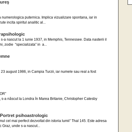
Iureş
da numerologica puternica. Implica vizualizare spontana, iar in
e incita spiritul analitic al...
apsihologic
a nascut la 1 iunie 1937, in Memphis, Tennessee. Data nasterii il
, zodie “specializata” in a...
semne
 23 august 1986, in Campia Turzii, iar numele sau real a fost
LOR”
 s-a născut la Londra în Marea Britanie, Christopher Catesby
tret psihoastrologic
l cel mai perfect dezvoltat din istoria lumii” Thal 145. Este adresa
c Graz, unde s-a nascut...