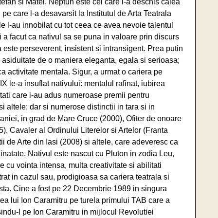
tefan si Matei. Neptun este cel care i-a deschis calea
 pe care l-a desavarsit la Institutul de Arta Teatrala
ele l-au innobilat cu tot ceea ce avea nevoie talentul
a facut ca nativul sa se puna in valoare prin discurs
 este perseverent, insistent si intransigent. Prea putin
 asiduitate de o maniera eleganta, egala si serioasa;
ca activitate mentala. Sigur, a urmat o cariera pe
X le-a insuflat nativului: mentalul rafinat, iubirea
alitati care i-au adus numeroase premii pentru
i altele; dar si numerose distinctii in tara si in
maniei, in grad de Mare Cruce (2000), Ofiter de onoare
), Cavaler al Ordinului Literelor si Artelor (Franta
i de Arte din Iasi (2008) si altele, care adeveresc ca
trainatate. Nativul este nascut cu Pluton in zodia Leu,
 cu vointa intensa, multa creativitate si abilitati
at in cazul sau, prodigioasa sa cariera teatrala si
sta. Cine a fost pe 22 Decembrie 1989 in singura
ea lui Ion Caramitru pe turela primului TAB care a
indu-l pe Ion Caramitru in mijlocul Revolutiei