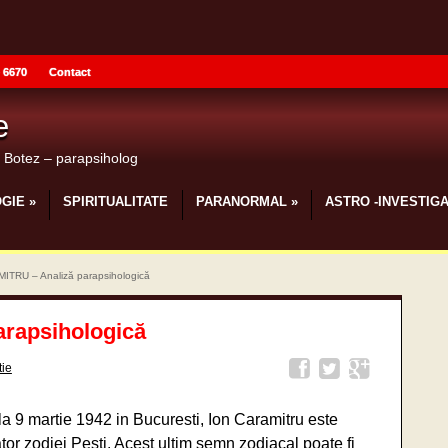
 6670
Contact
e
u Botez – parapsiholog
GIE
»
SPIRITUALITATE
PARANORMAL
»
ASTRO -INVESTIGA
ITRU – Analiză parapsihologică
rapsihologică
tie
la 9 martie 1942 in Bucuresti, Ion Caramitru este
tor zodiei Pesti. Acest ultim semn zodiacal poate fi