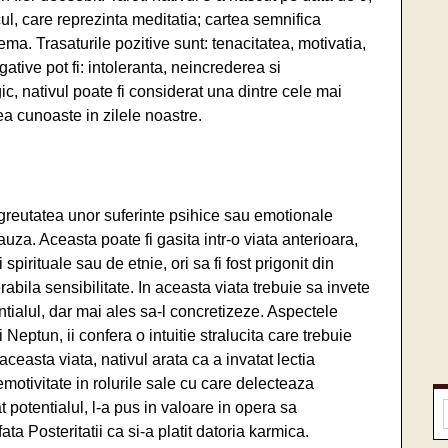
l, care reprezinta meditatia; cartea semnifica
ema. Trasaturile pozitive sunt: tenacitatea, motivatia,
ative pot fi: intoleranta, neincrederea si
ic, nativul poate fi considerat una dintre cele mai
ea cunoaste in zilele noastre.
greutatea unor suferinte psihice sau emotionale
auza. Aceasta poate fi gasita intr-o viata anterioara,
spirituale sau de etnie, ori sa fi fost prigonit din
abila sensibilitate. In aceasta viata trebuie sa invete
entialul, dar mai ales sa-l concretizeze. Aspectele
Neptun, ii confera o intuitie stralucita care trebuie
aceasta viata, nativul arata ca a invatat lectia
motivitate in rolurile sale cu care delecteaza
at potentialul, l-a pus in valoare in opera sa
ata Posteritatii ca si-a platit datoria karmica.