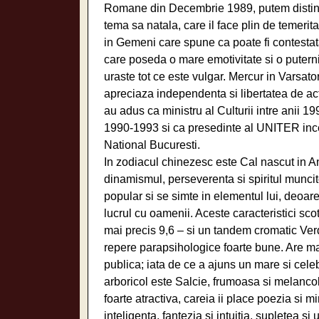
Romane din Decembrie 1989, putem distinge
tema sa natala, care il face plin de temerita
in Gemeni care spune ca poate fi contestatar
care poseda o mare emotivitate si o puterni
uraste tot ce este vulgar. Mercur in Varsator
apreciaza independenta si libertatea de actiu
au adus ca ministru al Culturii intre anii 19
1990-1993 si ca presedinte al UNITER ince
National Bucuresti.
In zodiacul chinezesc este Cal nascut in An 
dinamismul, perseverenta si spiritul muncito
popular si se simte in elementul lui, deoare
lucrul cu oamenii. Aceste caracteristici sco
mai precis 9,6 – si un tandem cromatic Ver
repere parapsihologice foarte bune. Are ma
publica; iata de ce a ajuns un mare si celebr
arboricol este Salcie, frumoasa si melanco
foarte atractiva, careia ii place poezia si 
inteligenta, fantezia si intuitia, supletea si